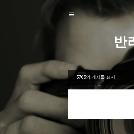
반
5765의 게시물 표시
글