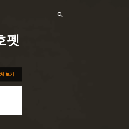
호펫
체 보기