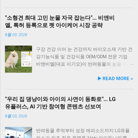
연골 건강 유지에 기여한다. 닭가슴살&빌베리
은 모래가 아닌 부드러운 옥돌로 이루어진 특별
눈가반짝 : 빌베리, 루테인, 베타카로틴, 밀크씨
한 해변으로, 자연 그대로의 매력을 간직하고 있
"소형견 최대 고민 눈물 자국 잡는다"… 비앤비
슬을 배합해 눈 건강과 항산화를 돕는다. 닭가슴
지요. 옥돌해수욕장 풍경 현대횟집은 해수욕장
엘, 특허 등록으로 펫 아이케어 시장 공략
살&연어 빛나는 피모 : 오메가-3가 풍부한 연어
입구 부근에 자리해 있어 산책 후 편안하게 식사
에 히알루론산, 비오틴, 피쉬콜라겐을 담아 피모
를 할 수 있습니다. 야외 테이블과 실내 창가 쪽
8월 03, 2026
케어를 지원한다. 닭가슴살&토마토 튼튼체력 :
자리에서 반려견과 함께 식사가 가능하니, 반려
토마토, 타우린, L-카르니틴을 조합해 활력과 체
동물과의 외출 시 식당 선택에 고민이 적어지는
구강 건강 이어 눈 건강까지 바이오소재 기반 건
력 컨디션 유지에 중점을 두었다. 100% 휴먼그
장점이 있습니다. 포근한 계절에는 야외에서 선
강기능식품 및 건강식품 OEM/ODM 전문 기업
레이드 및 AAFCO 주식 영양 기준 충족 듀먼 케
유항의 조용한 풍경을 감상하며 식사하는 것도
비앤비엘(대표 이기오)이 반려동물의 눈물 자국
어화식은 사람이 섭취할 수 있는 100% 휴먼그레
추천드립니다. 식당 풍경 이곳에서 맛본 회덮밥
및 눈물 과다 증상 예방과 개선에 효과를 나타내
▶️ READ MORE »
이드 원료만을 사용한다. 특히 미국 사료관리협
은 싱싱한 활어 광어가 푸짐하게 올라가 있어 신
는 기능성 조성물 특허 등록을 마쳤다. 이번 특
회(AAFCO)와 국립축산과학원(NIAS)의 주식 영
선함과 식감 모두 뛰어납니다. 도시에서는 쉽게
허 취득을 계기로 비앤비엘은 반려동물 전문 제
양 가이드라인을 충족하도록 제조되어 별도의
맛보기 힘든 신선함이 살아있어, 밑반찬 없이도
조 브랜드인 ‘비앤비엘펫(BNBL Pet)’을 앞세워
"우리 집 댕냥이와 아이의 사연이 동화로"… LG
영양제 추가 없이 주식으로 급여가 가능하다. 생
충분히 만족스러운 한 끼가 됩니다. 군산 고군산
빠르게 성장하는 펫 아이케어(Eye-Care) 시장
유플러스, AI 기반 참여형 콘텐츠 선보여
산 과정에서는 겔화제, 산화방지제, 착색료 등 8
군도 여행을 더욱 풍성하게 만드는 든든한 식사
공략에 속도를 낸다. 산학협력 연구 성과 결실…
가지 합성 첨가물을 완전 배제했으며, 국내 최초
로, 여행객들에게도 큰 사랑을 받고 있습니다.
기술 전문성 입증 이번에 등록된 특허(특허번호
8월 03, 2026
의 화식 자동화 전용 공장에서 엄격한 위생 품질
식당 앞 바다에 정박된 어선들의 모습 현대횟집
제10-2934219호)는 2025년 4월 출원되어 2026
기준을 적용해 안전성을 확보했다. 리뉴얼 기념
앞 바다에 정박된 어선들을 바라보면, 마치 그림
년 2월 최종 등록이 완료됐다. 발명자로는 김성
반려동물 추억부터 성장 에피소드까지 LG유플
자사몰 특별 프로모션 진행 듀먼은 케어화식 리
같은 풍경이 펼쳐져 군산 바다 여행의 로망을 한
욱, 이기오, 김정민, 하정헌 연구진이 참여했으
러스가 키즈 전용 플랫폼 'U+tv 아이들나라'를