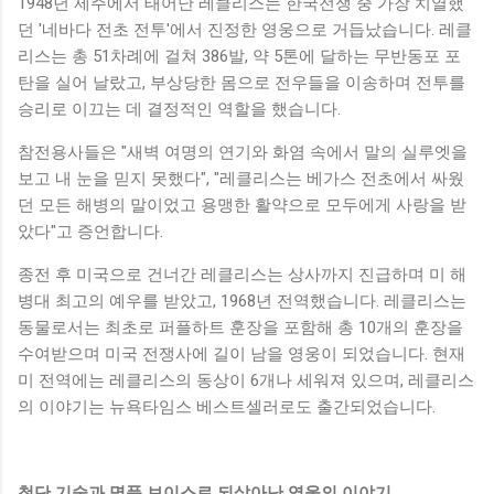
1948년 제주에서 태어난 레클리스는 한국전쟁 중 가장 치열했
던 '네바다 전초 전투'에서 진정한 영웅으로 거듭났습니다. 레클
리스는 총 51차례에 걸쳐 386발, 약 5톤에 달하는 무반동포 포
탄을 실어 날랐고, 부상당한 몸으로 전우들을 이송하며 전투를
승리로 이끄는 데 결정적인 역할을 했습니다.
참전용사들은 "새벽 여명의 연기와 화염 속에서 말의 실루엣을
보고 내 눈을 믿지 못했다", "레클리스는 베가스 전초에서 싸웠
던 모든 해병의 말이었고 용맹한 활약으로 모두에게 사랑을 받
았다"고 증언합니다.
종전 후 미국으로 건너간 레클리스는 상사까지 진급하며 미 해
병대 최고의 예우를 받았고, 1968년 전역했습니다. 레클리스는
동물로서는 최초로 퍼플하트 훈장을 포함해 총 10개의 훈장을
수여받으며 미국 전쟁사에 길이 남을 영웅이 되었습니다. 현재
미 전역에는 레클리스의 동상이 6개나 세워져 있으며, 레클리스
의 이야기는 뉴욕타임스 베스트셀러로도 출간되었습니다.
첨단 기술과 명품 보이스로 되살아난 영웅의 이야기