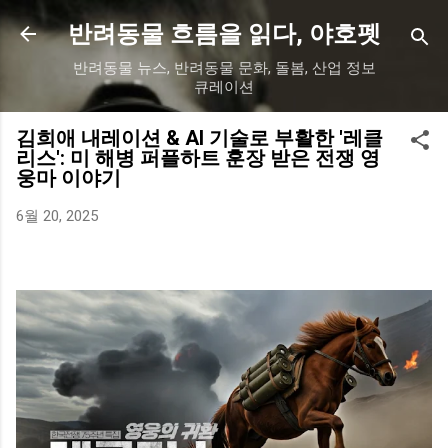
기본 콘텐츠로 건너뛰기
반려동물 흐름을 읽다, 야호펫
반려동물 뉴스, 반려동물 문화, 돌봄, 산업 정보
큐레이션
김희애 내레이션 & AI 기술로 부활한 '레클
리스': 미 해병 퍼플하트 훈장 받은 전쟁 영
웅마 이야기
6월 20, 2025