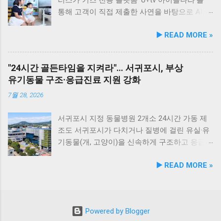
뉴얼 출시를 기념해 오는 8월 10일까지 자사 공
층 더해 줍니다. 반려견과 함께 자연의 아름다움
며, 비앤비엘의 자체 R&D 역량과 단국대학교 식
통해 고객이 직접 제출한 사연을 바탕으로 AI 동
식 몰에서 할인 프로모션을 실시한다. 행사 기간
을 누리고, 신선한 해산물 요리도 즐길 수 있는
품영양학과와의 밀접한 교류협력이 만들어낸
화 콘텐츠를 제작하는 고객 참여형 이벤트 '우리
▶️ READ MORE »
동안 5...
현대횟집은 군산 방문 시 반드시 들러볼 만한 애
산학 공동 성과물이다. 반려동물의 착색된 눈물
아이가 동화 주인공'을 개최한다. 이번 시도는
견동반 식당입니다. #군산애견동반식당 #선유
자국은 단순한 외관상의 착색 문제를 넘어 눈 주
단순한 미디어 시청 환경을 넘어, 고객의 일상과
도맛집 #옥돌해수욕장 #현대횟집 #반려견동반
변 피부염이나 질환으로 이어질 수 있는 중요한
반려동물에 관한 추억을 생성형 AI 기술과 결합
"24시간 골든타임을 지켜라"… 서귀포시, 부상
여행 #애견동반식사 #고군산군도여행 #신선한
헬스케어 영역이다. 특히 말티즈, 푸들, 시츄 등
해 맞춤형 오리지널 콘텐츠로 전환한다는 점에
유기동물 구조·응급진료 지원 강화
회덮밥 #반려동물함께 #바다여행맛집
국내 상위 견종인 소형견 보호자들 사이에서 고
서 미디어 업계의 주목을 받고 있다. 일상 에피
기능성 케어 제품에 대한 수요가 꾸준히 증가하
소드부터 반려동물 이야기까지… AI 동화로 재탄
7월 28, 2026
고 있어 이번 특허 기술의 상용화 가치는 매우
생 이벤트는 오는 8월 4일부터 8월 17일까지 약
높게 평가된다. '비앤비엘펫' 브랜드 통해 원스톱
2주간 진행된다. 참가를 희망하는 고객은 U+tv
서귀포시 지정 동물병원 2개소 24시간 가동 제
OEM/ODM 제공 비앤비엘은 이번 특허 기술을
내 이벤트 배너를 통해 연결되는 네이버 폼에서
조도 서귀포시가 다치거나 질병에 걸린 유실·유
펫 헬스케어 전문 브랜드 비앤비엘펫을 통해
자녀의 특별한 경험이나 일상 이야기를 제출할
기동물(개, 고양이)을 신속하게 구조하고 응급
B2B 상용화할 계획이다. 비앤비엘펫은 반려동
수 있다. 사연의 주제는 자유롭다. 아이의 일상
치료하기 위한 ‘유실·유기동물 보호비용 지원 사
▶️ READ MORE »
물 뉴트리션 제품의 기획부터 제형 설계, 연구
에피소드나 첫 심부름과 같은 성장 기록은 물론,
업’을 본격 추진하며 동물복지 안전망을 강화한
개발, 생산, 출하에 이르는 전 과정을 원스톱으
가족의 일원인 반려동물과의 따뜻한 추억 등 가
다. 24시간 지정 동물병원 운영… 치료비는 시에
로 처리하는 전문 OEM/ODM 솔루션을 제공하고
슴 뭉클한 이야기들이 모두 포함된다. LG유플
서 직접 지급 서귀포시의 이번 지원 사업은 24시
있다. 이기오 비앤비엘 대표는 “이번 특허 등록
러스는 접수된 사연 중 우수한 이야기 3편을 선
간 체계로 운영되며, 야간 응급 진료가 가능한
Powered by Blogger
은 기존에 보유하고 있던 ‘반려동물 구강 건강
정해 1분에서 6분 분량의 AI 동화 영상 콘텐츠로
서귀포시 관내 지정 동물병원 2개소를 통해 이