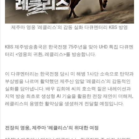
제주마 영웅 '레클리스'의 감동 실화 다큐멘터리 KBS 방영
KBS 제주방송총국은 한국전쟁 75주년을 맞아 UHD 특집 다큐멘
터리 <영웅의 귀환, 레클리스>를 방송합니다.
이 다큐멘터리는 한국전쟁 당시 미 해병 1사단 소속으로 탄약과
부상병을 나르며 활약했던 제주산 암말 '레클리스'의 감동적인
실화를 담아냅니다. 배우 김희애 씨의 호소력 짙은 내레이션과
지역 방송 최초로 생성형 AI 기술을 활용한 전장 재연이 더해져,
레클리스의 용맹한 활약상을 생생하게 전달할 예정입니다.
전장의 영웅, 제주마 '레클리스'의 위대한 여정