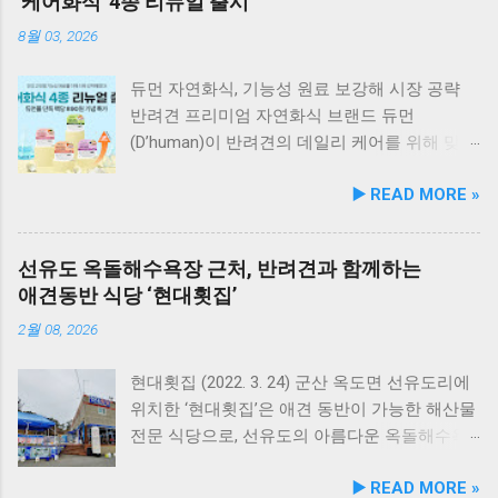
'케어화식' 4종 리뉴얼 출시
8월 03, 2026
듀먼 자연화식, 기능성 원료 보강해 시장 공략
반려견 프리미엄 자연화식 브랜드 듀먼
(D’human)이 반려견의 데일리 케어를 위해 맞춤
영양 설계를 대폭 강화한 ‘케어화식’ 4종을 리뉴
▶️ READ MORE »
얼 출시했다고 3일 발표했다. 주요 건강 고민 맞
춤 영양 설계… 기능성 원료 대폭 보강 이번 리뉴
얼은 반려견이 일상에서 직면하는 대표적인 건
선유도 옥돌해수욕장 근처, 반려견과 함께하는
강 고민을 식사만으로 간편하게 관리할 수 있도
애견동반 식당 ‘현대횟집’
록 설계된 점이 핵심이다. 기존 레시피의 기호
성을 유지하면서 원료 배합 비율을 조정하고 기
2월 08, 2026
능성 원료를 보강해 매일 부담 없이 단독 급여할
수 있는 데일리 영양 케어 제품으로 업그레이드
현대횟집 (2022. 3. 24) 군산 옥도면 선유도리에
됐다. 리뉴얼 라인업은 국내산 닭가슴살을 베이
위치한 ‘현대횟집’은 애견 동반이 가능한 해산물
스로 영역별 기능성 성분을 더한 4종으로 구성
전문 식당으로, 선유도의 아름다운 옥돌해수욕
된다. 닭가슴살&초록입홍합 튼튼관절 : 초록입
장과 인접해 있어 반려견과 함께 바닷가 여행을
▶️ READ MORE »
홍합, 보스웰리아, 상어 연골을 배합해 관절과
즐기기에 안성맞춤인 곳입니다. 옥돌해수욕장