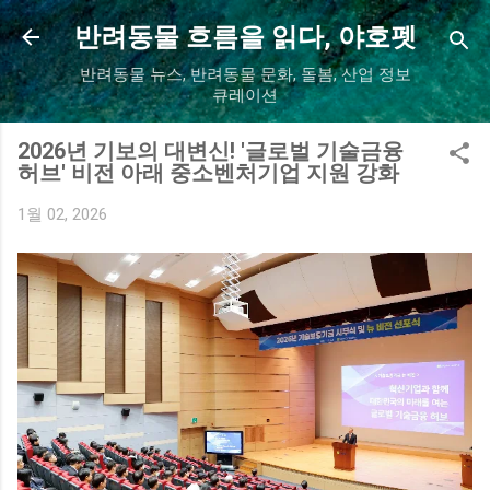
기본 콘텐츠로 건너뛰기
반려동물 흐름을 읽다, 야호펫
반려동물 뉴스, 반려동물 문화, 돌봄, 산업 정보
큐레이션
2026년 기보의 대변신! '글로벌 기술금융
허브' 비전 아래 중소벤처기업 지원 강화
1월 02, 2026