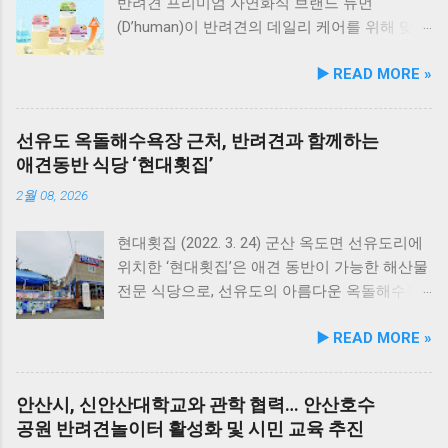
반려견 프리미엄 자연화식 브랜드 듀먼
(D’human)이 반려견의 데일리 케어를 위해 맞춤
영양 설계를 대폭 강화한 ‘케어화식’ 4종을 리뉴
▶️ READ MORE »
얼 출시했다고 3일 발표했다. 주요 건강 고민 맞
춤 영양 설계… 기능성 원료 대폭 보강 이번 리뉴
얼은 반려견이 일상에서 직면하는 대표적인 건
선유도 옥돌해수욕장 근처, 반려견과 함께하는
강 고민을 식사만으로 간편하게 관리할 수 있도
애견동반 식당 ‘현대횟집’
록 설계된 점이 핵심이다. 기존 레시피의 기호
성을 유지하면서 원료 배합 비율을 조정하고 기
2월 08, 2026
능성 원료를 보강해 매일 부담 없이 단독 급여할
수 있는 데일리 영양 케어 제품으로 업그레이드
현대횟집 (2022. 3. 24) 군산 옥도면 선유도리에
됐다. 리뉴얼 라인업은 국내산 닭가슴살을 베이
위치한 ‘현대횟집’은 애견 동반이 가능한 해산물
스로 영역별 기능성 성분을 더한 4종으로 구성
전문 식당으로, 선유도의 아름다운 옥돌해수욕
된다. 닭가슴살&초록입홍합 튼튼관절 : 초록입
장과 인접해 있어 반려견과 함께 바닷가 여행을
▶️ READ MORE »
홍합, 보스웰리아, 상어 연골을 배합해 관절과
즐기기에 안성맞춤인 곳입니다. 옥돌해수욕장
연골 건강 유지에 기여한다. 닭가슴살&빌베리
은 모래가 아닌 부드러운 옥돌로 이루어진 특별
눈가반짝 : 빌베리, 루테인, 베타카로틴, 밀크씨
한 해변으로, 자연 그대로의 매력을 간직하고 있
안산시, 신안산대학교와 관학 협력… 안산호수
슬을 배합해 눈 건강과 항산화를 돕는다. 닭가슴
지요. 옥돌해수욕장 풍경 현대횟집은 해수욕장
공원 반려견놀이터 활성화 및 시민 교육 추진
살&연어 빛나는 피모 : 오메가-3가 풍부한 연어
입구 부근에 자리해 있어 산책 후 편안하게 식사