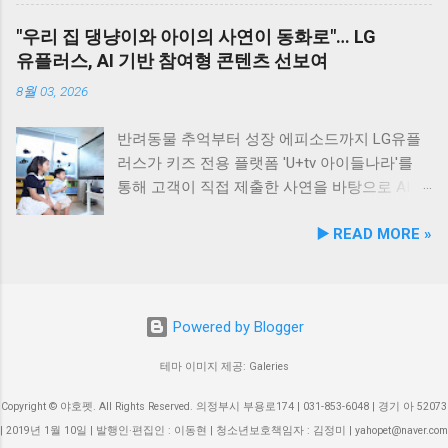
도맛집 #옥돌해수욕장 #현대횟집 #반려견동반
웃 간 갈등을 예방하고, 길고양이 문제를 비롯한
조 브랜드인 ‘비앤비엘펫(BNBL Pet)’을 앞세워
"우리 집 댕냥이와 아이의 사연이 동화로"… LG
여행 #애견동반식사 #고군산군도여행 #신선한
도심 속 동물 관련 이슈를 이성적·체계적으로 풀
빠르게 성장하는 펫 아이케어(Eye-Care) 시장
유플러스, AI 기반 참여형 콘텐츠 선보여
회덮밥 #반려동물함께 #바다여행맛집
어가는 계기를 마련했다. 1만 1,000㎡ 규모 '안산
공략에 속도를 낸다. 산학협력 연구 성과 결실…
호수공원 반려견놀이터'의 완성 협약식 장소인
기술 전문성 입증 이번에 등록된 특허(특허번호
8월 03, 2026
안산호수공원 반려견놀이터는 민선 8기 공약 사
제10-2934219호)는 2025년 4월 출원되어 2026
업의 결실이다. 호수공원 내 급경사지로 활용도
년 2월 최종 등록이 완료됐다. 발명자로는 김성
반려동물 추억부터 성장 에피소드까지 LG유플
가 낮았던 1만 1,000㎡ 부지를 재해석하여 조성
욱, 이기오, 김정민, 하정헌 연구진이 참여했으
러스가 키즈 전용 플랫폼 'U+tv 아이들나라'를
되었으며, 2025년 12월 착공 후 2026년 5월 준공
며, 비앤비엘의 자체 R&D 역량과 단국대학교 식
통해 고객이 직접 제출한 사연을 바탕으로 AI 동
을 마쳤다. 해당 시설에는 반려견을 위한 다채로
품영양학과와의 밀접한 교류협력이 만들어낸
화 콘텐츠를 제작하는 고객 참여형 이벤트 '우리
▶️ READ MORE »
운 특화 시설이 들어섰다. 반려견 물놀이 공간 (3
산학 공동 성과물이다. 반려동물의 착색된 눈물
아이가 동화 주인공'을 개최한다. 이번 시도는
개소) 반려견 놀이훈련 시설 (어질리티 9개) 보
자국은 단순한 외관상의 착색 문제를 넘어 눈 주
단순한 미디어 시청 환경을 넘어, 고객의 일상과
호자 및 반려견 쉼터, 그늘막, 세족장 등 편의시
변 피부염이나 질환으로 이어질 수 있는 중요한
반려동물에 관한 추억을 생성형 AI 기술과 결합
설 8월 1일 시범 운영 시작… 9월 5일 정식 개장
헬스케어 영역이다. 특히 말티즈, 푸들, 시츄 등
해 맞춤형 오리지널 콘텐츠로 전환한다는 점에
Powered by Blogger
안산호수공원 반려견놀이터는 2026년 8월 1일
국내 상위 견종인 소형견 보호자들 사이에서 고
서 미디어 업계의 주목을 받고 있다. 일상 에피
부터 시범 운영에 들어갔다. 시는 시범 운영 기
기능성 케어 제품에 대한 수요가 꾸준히 증가하
소드부터 반려동물 이야기까지… AI 동화로 재탄
테마 이미지 제공: Galeries
간 동안 시설 운영 현황과 이용자 만족도를 종합
고 있어 이번 특허 기술의 상용화 가치는 매우
생 이벤트는 오는 8월 4일부터 8월 17일까지 약
적으로 점검·보완하여 오는 9월 5일 정식 개장식
높게 평가된다. '비앤비엘펫' 브랜드 통해 원스톱
2주간 진행된다. 참가를 희망하는 고객은 U+tv
Copyright © 야호펫. All Rights Reserved. 의정부시 부용로174 | 031-853-6048 | 경기 아 52073
을 개최할 예정이다. 이민근 안산시장은 이번 협
OEM/ODM 제공 비앤비엘은 이번 특허 기술을
내 이벤트 배너를 통해 연결되는 네이버 폼에서
| 2019년 1월 10일 | 발행인·편집인 : 이동현 | 청소년보호책임자 : 김정미 | yahopet@naver.com