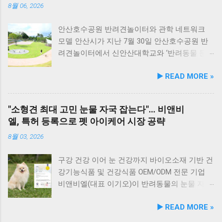
에 히알루론산, 비오틴, 피쉬콜라겐을 담아 피모
를 할 수 있습니다. 야외 테이블과 실내 창가 쪽
8월 06, 2026
케어를 지원한다. 닭가슴살&토마토 튼튼체력 :
자리에서 반려견과 함께 식사가 가능하니, 반려
토마토, 타우린, L-카르니틴을 조합해 활력과 체
동물과의 외출 시 식당 선택에 고민이 적어지는
안산호수공원 반려견놀이터와 관학 네트워크
력 컨디션 유지에 중점을 두었다. 100% 휴먼그
장점이 있습니다. 포근한 계절에는 야외에서 선
모델 안산시가 지난 7월 30일 안산호수공원 반
레이드 및 AAFCO 주식 영양 기준 충족 듀먼 케
유항의 조용한 풍경을 감상하며 식사하는 것도
려견놀이터에서 신안산대학교와 ‘반려동물 문
어화식은 사람이 섭취할 수 있는 100% 휴먼그레
추천드립니다. 식당 풍경 이곳에서 맛본 회덮밥
화 및 동물보호를 위한 업무 협약’을 체결했다.
▶️ READ MORE »
이드 원료만을 사용한다. 특히 미국 사료관리협
은 싱싱한 활어 광어가 푸짐하게 올라가 있어 신
이번 협약은 안산시의 풍부한 행정 자원과 신안
회(AAFCO)와 국립축산과학원(NIAS)의 주식 영
선함과 식감 모두 뛰어납니다. 도시에서는 쉽게
산대학교가 보유한 반려동물 분야 전문 인력을
양 가이드라인을 충족하도록 제조되어 별도의
맛보기 힘든 신선함이 살아있어, 밑반찬 없이도
유기적으로 연계해 지역 사회 동물복지 수준을
"소형견 최대 고민 눈물 자국 잡는다"… 비앤비
영양제 추가 없이 주식으로 급여가 가능하다. 생
충분히 만족스러운 한 끼가 됩니다. 군산 고군산
한 차원 끌어올리기 위해 추진됐다. 관학 협력을
엘, 특허 등록으로 펫 아이케어 시장 공략
산 과정에서는 겔화제, 산화방지제, 착색료 등 8
군도 여행을 더욱 풍성하게 만드는 든든한 식사
통한 올바른 반려문화 정착 및 갈등 해소 안산시
가지 합성 첨가물을 완전 배제했으며, 국내 최초
로, 여행객들에게도 큰 사랑을 받고 있습니다.
와 신안산대학교는 전문 인적 자원을 바탕으로
8월 03, 2026
의 화식 자동화 전용 공장에서 엄격한 위생 품질
식당 앞 바다에 정박된 어선들의 모습 현대횟집
시민들이 체감할 수 있는 실질적인 반려동물 지
기준을 적용해 안전성을 확보했다. 리뉴얼 기념
앞 바다에 정박된 어선들을 바라보면, 마치 그림
원 사업을 전개한다. 양 기관의 핵심 협력 분야
구강 건강 이어 눈 건강까지 바이오소재 기반 건
자사몰 특별 프로모션 진행 듀먼은 케어화식 리
같은 풍경이 펼쳐져 군산 바다 여행의 로망을 한
는 다음과 같다. 반려견놀이터 운영 지원 및 이
강기능식품 및 건강식품 OEM/ODM 전문 기업
뉴얼 출시를 기념해 오는 8월 10일까지 자사 공
층 더해 줍니다. 반려견과 함께 자연의 아름다움
용 활성화 반려동물 문화교실 및 반려견 행동교
비앤비엘(대표 이기오)이 반려동물의 눈물 자국
식 몰에서 할인 프로모션을 실시한다. 행사 기간
을 누리고, 신선한 해산물 요리도 즐길 수 있는
정 등 시민 맞춤형 교육 길고양이 관련 시민 갈
및 눈물 과다 증상 예방과 개선에 효과를 나타내
▶️ READ MORE »
동안 5...
현대횟집은 군산 방문 시 반드시 들러볼 만한 애
등 관계 개선 및 중재 프로그램 특히 전문가 그
는 기능성 조성물 특허 등록을 마쳤다. 이번 특
견동반 식당입니다. #군산애견동반식당 #선유
룹과의 협업을 통해 반려견 행동문제로 인한 이
허 취득을 계기로 비앤비엘은 반려동물 전문 제