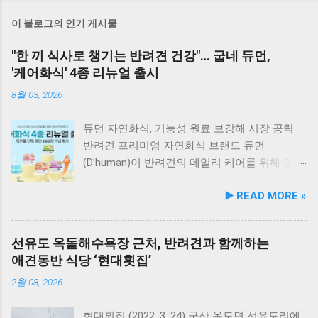
이 블로그의 인기 게시물
"한 끼 식사로 챙기는 반려견 건강"… 굽네 듀먼,
'케어화식' 4종 리뉴얼 출시
8월 03, 2026
듀먼 자연화식, 기능성 원료 보강해 시장 공략
반려견 프리미엄 자연화식 브랜드 듀먼
(D’human)이 반려견의 데일리 케어를 위해 맞춤
영양 설계를 대폭 강화한 ‘케어화식’ 4종을 리뉴
▶️ READ MORE »
얼 출시했다고 3일 발표했다. 주요 건강 고민 맞
춤 영양 설계… 기능성 원료 대폭 보강 이번 리뉴
얼은 반려견이 일상에서 직면하는 대표적인 건
선유도 옥돌해수욕장 근처, 반려견과 함께하는
강 고민을 식사만으로 간편하게 관리할 수 있도
애견동반 식당 ‘현대횟집’
록 설계된 점이 핵심이다. 기존 레시피의 기호
성을 유지하면서 원료 배합 비율을 조정하고 기
2월 08, 2026
능성 원료를 보강해 매일 부담 없이 단독 급여할
수 있는 데일리 영양 케어 제품으로 업그레이드
현대횟집 (2022. 3. 24) 군산 옥도면 선유도리에