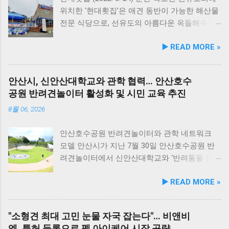
됐다. 리뉴얼 라인업은 국내산 닭가슴살을 베이
위치한 ‘현대횟집’은 애견 동반이 가능한 해산물
스로 영역별 기능성 성분을 더한 4종으로 구성
전문 식당으로, 선유도의 아름다운 옥돌해수욕
된다. 닭가슴살&초록입홍합 튼튼관절 : 초록입
장과 인접해 있어 반려견과 함께 바닷가 여행을
▶️ READ MORE »
홍합, 보스웰리아, 상어 연골을 배합해 관절과
즐기기에 안성맞춤인 곳입니다. 옥돌해수욕장
연골 건강 유지에 기여한다. 닭가슴살&빌베리
은 모래가 아닌 부드러운 옥돌로 이루어진 특별
눈가반짝 : 빌베리, 루테인, 베타카로틴, 밀크씨
한 해변으로, 자연 그대로의 매력을 간직하고 있
안산시, 신안산대학교와 관학 협력… 안산호수
슬을 배합해 눈 건강과 항산화를 돕는다. 닭가슴
지요. 옥돌해수욕장 풍경 현대횟집은 해수욕장
공원 반려견놀이터 활성화 및 시민 교육 추진
살&연어 빛나는 피모 : 오메가-3가 풍부한 연어
입구 부근에 자리해 있어 산책 후 편안하게 식사
에 히알루론산, 비오틴, 피쉬콜라겐을 담아 피모
를 할 수 있습니다. 야외 테이블과 실내 창가 쪽
8월 06, 2026
케어를 지원한다. 닭가슴살&토마토 튼튼체력 :
자리에서 반려견과 함께 식사가 가능하니, 반려
토마토, 타우린, L-카르니틴을 조합해 활력과 체
동물과의 외출 시 식당 선택에 고민이 적어지는
안산호수공원 반려견놀이터와 관학 네트워크
력 컨디션 유지에 중점을 두었다. 100% 휴먼그
장점이 있습니다. 포근한 계절에는 야외에서 선
모델 안산시가 지난 7월 30일 안산호수공원 반
레이드 및 AAFCO 주식 영양 기준 충족 듀먼 케
유항의 조용한 풍경을 감상하며 식사하는 것도
려견놀이터에서 신안산대학교와 ‘반려동물 문
어화식은 사람이 섭취할 수 있는 100% 휴먼그레
추천드립니다. 식당 풍경 이곳에서 맛본 회덮밥
화 및 동물보호를 위한 업무 협약’을 체결했다.
▶️ READ MORE »
이드 원료만을 사용한다. 특히 미국 사료관리협
은 싱싱한 활어 광어가 푸짐하게 올라가 있어 신
이번 협약은 안산시의 풍부한 행정 자원과 신안
회(AAFCO)와 국립축산과학원(NIAS)의 주식 영
선함과 식감 모두 뛰어납니다. 도시에서는 쉽게
산대학교가 보유한 반려동물 분야 전문 인력을
양 가이드라인을 충족하도록 제조되어 별도의
맛보기 힘든 신선함이 살아있어, 밑반찬 없이도
유기적으로 연계해 지역 사회 동물복지 수준을
"소형견 최대 고민 눈물 자국 잡는다"… 비앤비
영양제 추가 없이 주식으로 급여가 가능하다. 생
충분히 만족스러운 한 끼가 됩니다. 군산 고군산
한 차원 끌어올리기 위해 추진됐다. 관학 협력을
엘, 특허 등록으로 펫 아이케어 시장 공략