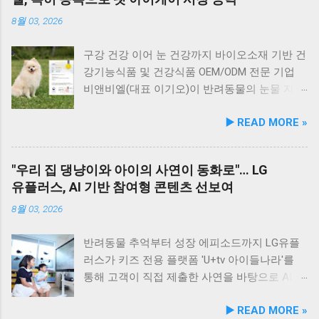
산 과정에서는 겔화제, 산화방지제, 착색료 등 8
군도 여행을 더욱 풍성하게 만드는 든든한 식사
통한 올바른 반려문화 정착 및 갈등 해소 안산시
가지 합성 첨가물을 완전 배제했으며, 국내 최초
로, 여행객들에게도 큰 사랑을 받고 있습니다.
와 신안산대학교는 전문 인적 자원을 바탕으로
8월 03, 2026
의 화식 자동화 전용 공장에서 엄격한 위생 품질
식당 앞 바다에 정박된 어선들의 모습 현대횟집
시민들이 체감할 수 있는 실질적인 반려동물 지
기준을 적용해 안전성을 확보했다. 리뉴얼 기념
앞 바다에 정박된 어선들을 바라보면, 마치 그림
원 사업을 전개한다. 양 기관의 핵심 협력 분야
구강 건강 이어 눈 건강까지 바이오소재 기반 건
자사몰 특별 프로모션 진행 듀먼은 케어화식 리
같은 풍경이 펼쳐져 군산 바다 여행의 로망을 한
는 다음과 같다. 반려견놀이터 운영 지원 및 이
강기능식품 및 건강식품 OEM/ODM 전문 기업
뉴얼 출시를 기념해 오는 8월 10일까지 자사 공
층 더해 줍니다. 반려견과 함께 자연의 아름다움
용 활성화 반려동물 문화교실 및 반려견 행동교
비앤비엘(대표 이기오)이 반려동물의 눈물 자국
식 몰에서 할인 프로모션을 실시한다. 행사 기간
을 누리고, 신선한 해산물 요리도 즐길 수 있는
정 등 시민 맞춤형 교육 길고양이 관련 시민 갈
및 눈물 과다 증상 예방과 개선에 효과를 나타내
▶️ READ MORE »
동안 5...
현대횟집은 군산 방문 시 반드시 들러볼 만한 애
등 관계 개선 및 중재 프로그램 특히 전문가 그
는 기능성 조성물 특허 등록을 마쳤다. 이번 특
견동반 식당입니다. #군산애견동반식당 #선유
룹과의 협업을 통해 반려견 행동문제로 인한 이
허 취득을 계기로 비앤비엘은 반려동물 전문 제
도맛집 #옥돌해수욕장 #현대횟집 #반려견동반
웃 간 갈등을 예방하고, 길고양이 문제를 비롯한
조 브랜드인 ‘비앤비엘펫(BNBL Pet)’을 앞세워
"우리 집 댕냥이와 아이의 사연이 동화로"… LG
여행 #애견동반식사 #고군산군도여행 #신선한
도심 속 동물 관련 이슈를 이성적·체계적으로 풀
빠르게 성장하는 펫 아이케어(Eye-Care) 시장
유플러스, AI 기반 참여형 콘텐츠 선보여
회덮밥 #반려동물함께 #바다여행맛집
어가는 계기를 마련했다. 1만 1,000㎡ 규모 '안산
공략에 속도를 낸다. 산학협력 연구 성과 결실…
호수공원 반려견놀이터'의 완성 협약식 장소인
기술 전문성 입증 이번에 등록된 특허(특허번호
8월 03, 2026
안산호수공원 반려견놀이터는 민선 8기 공약 사
제10-2934219호)는 2025년 4월 출원되어 2026
업의 결실이다. 호수공원 내 급경사지로 활용도
년 2월 최종 등록이 완료됐다. 발명자로는 김성
반려동물 추억부터 성장 에피소드까지 LG유플
가 낮았던 1만 1,000㎡ 부지를 재해석하여 조성
욱, 이기오, 김정민, 하정헌 연구진이 참여했으
러스가 키즈 전용 플랫폼 'U+tv 아이들나라'를
되었으며, 2025년 12월 착공 후 2026년 5월 준공
며, 비앤비엘의 자체 R&D 역량과 단국대학교 식
통해 고객이 직접 제출한 사연을 바탕으로 AI 동
을 마쳤다. 해당 시설에는 반려견을 위한 다채로
품영양학과와의 밀접한 교류협력이 만들어낸
화 콘텐츠를 제작하는 고객 참여형 이벤트 '우리
▶️ READ MORE »
운 특화 시설이 들어섰다. 반려견 물놀이 공간 (3
산학 공동 성과물이다. 반려동물의 착색된 눈물
아이가 동화 주인공'을 개최한다. 이번 시도는