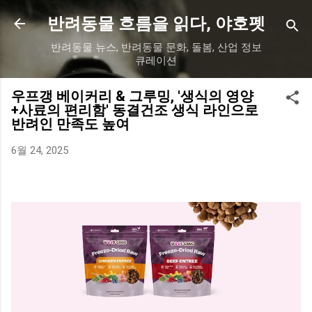
기본 콘텐츠로 건너뛰기
반려동물 흐름을 읽다, 야호펫
반려동물 뉴스, 반려동물 문화, 돌봄, 산업 정보
큐레이션
우프갱 베이커리 & 그루밍, '생식의 영양
+사료의 편리함' 동결건조 생식 라인으로
반려인 만족도 높여
6월 24, 2025