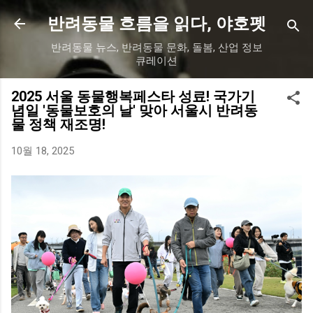
기본 콘텐츠로 건너뛰기
반려동물 흐름을 읽다, 야호펫
반려동물 뉴스, 반려동물 문화, 돌봄, 산업 정보
큐레이션
2025 서울 동물행복페스타 성료! 국가기
념일 '동물보호의 날' 맞아 서울시 반려동
물 정책 재조명!
10월 18, 2025