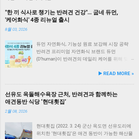
"한 끼 식사로 챙기는 반려견 건강"… 굽네 듀먼,
'케어화식' 4종 리뉴얼 출시
8월 03, 2026
듀먼 자연화식, 기능성 원료 보강해 시장 공략
반려견 프리미엄 자연화식 브랜드 듀먼
(D’human)이 반려견의 데일리 케어를 위해 맞춤
영양 설계를 대폭 강화한 ‘케어화식’ 4종을 리뉴
▶️ READ MORE »
얼 출시했다고 3일 발표했다. 주요 건강 고민 맞
춤 영양 설계… 기능성 원료 대폭 보강 이번 리뉴
얼은 반려견이 일상에서 직면하는 대표적인 건
선유도 옥돌해수욕장 근처, 반려견과 함께하는
강 고민을 식사만으로 간편하게 관리할 수 있도
애견동반 식당 ‘현대횟집’
록 설계된 점이 핵심이다. 기존 레시피의 기호
성을 유지하면서 원료 배합 비율을 조정하고 기
2월 08, 2026
능성 원료를 보강해 매일 부담 없이 단독 급여할
수 있는 데일리 영양 케어 제품으로 업그레이드
현대횟집 (2022. 3. 24) 군산 옥도면 선유도리에
됐다. 리뉴얼 라인업은 국내산 닭가슴살을 베이
위치한 ‘현대횟집’은 애견 동반이 가능한 해산물