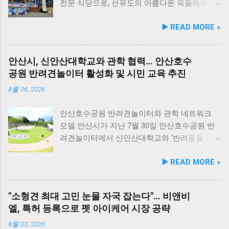
스로 영역별 기능성 성분을 더한 4종으로 구성
전문 식당으로, 선유도의 아름다운 옥돌해수욕
된다. 닭가슴살&초록입홍합 튼튼관절 : 초록입
장과 인접해 있어 반려견과 함께 바닷가 여행을
▶️ READ MORE »
홍합, 보스웰리아, 상어 연골을 배합해 관절과
즐기기에 안성맞춤인 곳입니다. 옥돌해수욕장
연골 건강 유지에 기여한다. 닭가슴살&빌베리
은 모래가 아닌 부드러운 옥돌로 이루어진 특별
눈가반짝 : 빌베리, 루테인, 베타카로틴, 밀크씨
한 해변으로, 자연 그대로의 매력을 간직하고 있
안산시, 신안산대학교와 관학 협력… 안산호수
슬을 배합해 눈 건강과 항산화를 돕는다. 닭가슴
지요. 옥돌해수욕장 풍경 현대횟집은 해수욕장
공원 반려견놀이터 활성화 및 시민 교육 추진
살&연어 빛나는 피모 : 오메가-3가 풍부한 연어
입구 부근에 자리해 있어 산책 후 편안하게 식사
에 히알루론산, 비오틴, 피쉬콜라겐을 담아 피모
를 할 수 있습니다. 야외 테이블과 실내 창가 쪽
8월 06, 2026
케어를 지원한다. 닭가슴살&토마토 튼튼체력 :
자리에서 반려견과 함께 식사가 가능하니, 반려
토마토, 타우린, L-카르니틴을 조합해 활력과 체
동물과의 외출 시 식당 선택에 고민이 적어지는
안산호수공원 반려견놀이터와 관학 네트워크
력 컨디션 유지에 중점을 두었다. 100% 휴먼그
장점이 있습니다. 포근한 계절에는 야외에서 선
모델 안산시가 지난 7월 30일 안산호수공원 반
레이드 및 AAFCO 주식 영양 기준 충족 듀먼 케
유항의 조용한 풍경을 감상하며 식사하는 것도
려견놀이터에서 신안산대학교와 ‘반려동물 문
어화식은 사람이 섭취할 수 있는 100% 휴먼그레
추천드립니다. 식당 풍경 이곳에서 맛본 회덮밥
화 및 동물보호를 위한 업무 협약’을 체결했다.
▶️ READ MORE »
이드 원료만을 사용한다. 특히 미국 사료관리협
은 싱싱한 활어 광어가 푸짐하게 올라가 있어 신
이번 협약은 안산시의 풍부한 행정 자원과 신안
회(AAFCO)와 국립축산과학원(NIAS)의 주식 영
선함과 식감 모두 뛰어납니다. 도시에서는 쉽게
산대학교가 보유한 반려동물 분야 전문 인력을
양 가이드라인을 충족하도록 제조되어 별도의
맛보기 힘든 신선함이 살아있어, 밑반찬 없이도
유기적으로 연계해 지역 사회 동물복지 수준을
"소형견 최대 고민 눈물 자국 잡는다"… 비앤비
영양제 추가 없이 주식으로 급여가 가능하다. 생
충분히 만족스러운 한 끼가 됩니다. 군산 고군산
한 차원 끌어올리기 위해 추진됐다. 관학 협력을
엘, 특허 등록으로 펫 아이케어 시장 공략
산 과정에서는 겔화제, 산화방지제, 착색료 등 8
군도 여행을 더욱 풍성하게 만드는 든든한 식사
통한 올바른 반려문화 정착 및 갈등 해소 안산시
가지 합성 첨가물을 완전 배제했으며, 국내 최초
로, 여행객들에게도 큰 사랑을 받고 있습니다.
와 신안산대학교는 전문 인적 자원을 바탕으로
8월 03, 2026