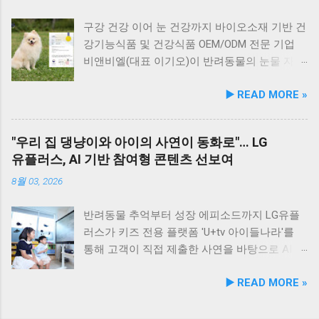
의 화식 자동화 전용 공장에서 엄격한 위생 품질
식당 앞 바다에 정박된 어선들의 모습 현대횟집
시민들이 체감할 수 있는 실질적인 반려동물 지
기준을 적용해 안전성을 확보했다. 리뉴얼 기념
앞 바다에 정박된 어선들을 바라보면, 마치 그림
원 사업을 전개한다. 양 기관의 핵심 협력 분야
구강 건강 이어 눈 건강까지 바이오소재 기반 건
자사몰 특별 프로모션 진행 듀먼은 케어화식 리
같은 풍경이 펼쳐져 군산 바다 여행의 로망을 한
는 다음과 같다. 반려견놀이터 운영 지원 및 이
강기능식품 및 건강식품 OEM/ODM 전문 기업
뉴얼 출시를 기념해 오는 8월 10일까지 자사 공
층 더해 줍니다. 반려견과 함께 자연의 아름다움
용 활성화 반려동물 문화교실 및 반려견 행동교
비앤비엘(대표 이기오)이 반려동물의 눈물 자국
식 몰에서 할인 프로모션을 실시한다. 행사 기간
을 누리고, 신선한 해산물 요리도 즐길 수 있는
정 등 시민 맞춤형 교육 길고양이 관련 시민 갈
및 눈물 과다 증상 예방과 개선에 효과를 나타내
▶️ READ MORE »
동안 5...
현대횟집은 군산 방문 시 반드시 들러볼 만한 애
등 관계 개선 및 중재 프로그램 특히 전문가 그
는 기능성 조성물 특허 등록을 마쳤다. 이번 특
견동반 식당입니다. #군산애견동반식당 #선유
룹과의 협업을 통해 반려견 행동문제로 인한 이
허 취득을 계기로 비앤비엘은 반려동물 전문 제
도맛집 #옥돌해수욕장 #현대횟집 #반려견동반
웃 간 갈등을 예방하고, 길고양이 문제를 비롯한
조 브랜드인 ‘비앤비엘펫(BNBL Pet)’을 앞세워
"우리 집 댕냥이와 아이의 사연이 동화로"… LG
여행 #애견동반식사 #고군산군도여행 #신선한
도심 속 동물 관련 이슈를 이성적·체계적으로 풀
빠르게 성장하는 펫 아이케어(Eye-Care) 시장
유플러스, AI 기반 참여형 콘텐츠 선보여
회덮밥 #반려동물함께 #바다여행맛집
어가는 계기를 마련했다. 1만 1,000㎡ 규모 '안산
공략에 속도를 낸다. 산학협력 연구 성과 결실…
호수공원 반려견놀이터'의 완성 협약식 장소인
기술 전문성 입증 이번에 등록된 특허(특허번호
8월 03, 2026
안산호수공원 반려견놀이터는 민선 8기 공약 사
제10-2934219호)는 2025년 4월 출원되어 2026
업의 결실이다. 호수공원 내 급경사지로 활용도
년 2월 최종 등록이 완료됐다. 발명자로는 김성
반려동물 추억부터 성장 에피소드까지 LG유플
가 낮았던 1만 1,000㎡ 부지를 재해석하여 조성
욱, 이기오, 김정민, 하정헌 연구진이 참여했으
러스가 키즈 전용 플랫폼 'U+tv 아이들나라'를
되었으며, 2025년 12월 착공 후 2026년 5월 준공
며, 비앤비엘의 자체 R&D 역량과 단국대학교 식
통해 고객이 직접 제출한 사연을 바탕으로 AI 동
을 마쳤다. 해당 시설에는 반려견을 위한 다채로
품영양학과와의 밀접한 교류협력이 만들어낸
화 콘텐츠를 제작하는 고객 참여형 이벤트 '우리
▶️ READ MORE »
운 특화 시설이 들어섰다. 반려견 물놀이 공간 (3
산학 공동 성과물이다. 반려동물의 착색된 눈물
아이가 동화 주인공'을 개최한다. 이번 시도는
개소) 반려견 놀이훈련 시설 (어질리티 9개) 보
자국은 단순한 외관상의 착색 문제를 넘어 눈 주
단순한 미디어 시청 환경을 넘어, 고객의 일상과
호자 및 반려견 쉼터, 그늘막, 세족장 등 편의시
변 피부염이나 질환으로 이어질 수 있는 중요한
반려동물에 관한 추억을 생성형 AI 기술과 결합