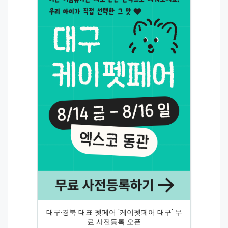
대구·경북 대표 펫페어 '케이펫페어 대구' 무
료 사전등록 오픈