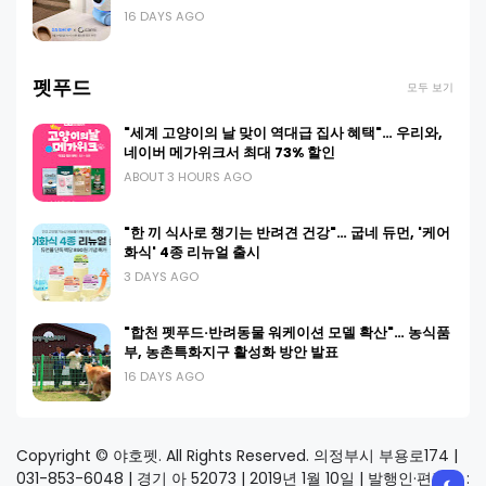
16 DAYS AGO
펫푸드
모두 보기
"세계 고양이의 날 맞이 역대급 집사 혜택"… 우리와,
네이버 메가위크서 최대 73% 할인
ABOUT 3 HOURS AGO
"한 끼 식사로 챙기는 반려견 건강"… 굽네 듀먼, '케어
화식' 4종 리뉴얼 출시
3 DAYS AGO
"합천 펫푸드·반려동물 워케이션 모델 확산"… 농식품
부, 농촌특화지구 활성화 방안 발표
16 DAYS AGO
Copyright © 야호펫. All Rights Reserved. 의정부시 부용로174 |
031-853-6048 | 경기 아 52073 | 2019년 1월 10일 | 발행인·편집인 :