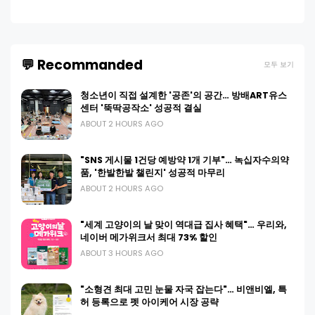
💬 Recommanded
모두 보기
청소년이 직접 설계한 '공존'의 공간… 방배ART유스
센터 '뚝딱공작소' 성공적 결실
ABOUT 2 HOURS AGO
"SNS 게시물 1건당 예방약 1개 기부"… 녹십자수의약
품, '한발한발 챌린지' 성공적 마무리
ABOUT 2 HOURS AGO
"세계 고양이의 날 맞이 역대급 집사 혜택"… 우리와,
네이버 메가위크서 최대 73% 할인
ABOUT 3 HOURS AGO
"소형견 최대 고민 눈물 자국 잡는다"… 비앤비엘, 특
허 등록으로 펫 아이케어 시장 공략