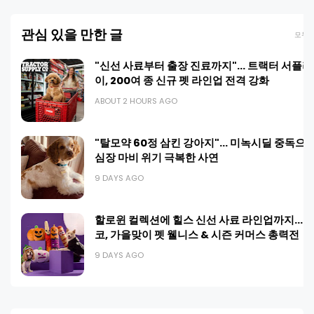
관심 있을 만한 글
모두 
"신선 사료부터 출장 진료까지"… 트랙터 서플라
이, 200여 종 신규 펫 라인업 전격 강화
ABOUT 2 HOURS AGO
"탈모약 60정 삼킨 강아지"… 미녹시딜 중독으
심장 마비 위기 극복한 사연
9 DAYS AGO
할로윈 컬렉션에 힐스 신선 사료 라인업까지… 
코, 가을맞이 펫 웰니스 & 시즌 커머스 총력전
9 DAYS AGO