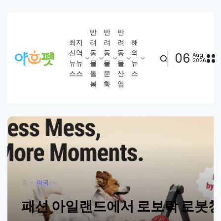
반
반
반
최
지
려
려
려
해
신
역
동
동
동
외
06
Aug
2026
뉴
뉴
물
물
물
뉴
스
스
돌
문
산
스
봄
화
업
홈
미국
패션 아일랜드에서 로보락 로봇