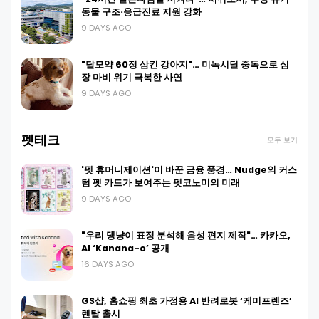
동물 구조·응급진료 지원 강화
9 DAYS AGO
"탈모약 60정 삼킨 강아지"… 미녹시딜 중독으로 심
장 마비 위기 극복한 사연
9 DAYS AGO
펫테크
모두 보기
'펫 휴머니제이션'이 바꾼 금융 풍경… Nudge의 커스
텀 펫 카드가 보여주는 펫코노미의 미래
9 DAYS AGO
"우리 댕냥이 표정 분석해 음성 편지 제작"… 카카오,
AI ‘Kanana-o’ 공개
16 DAYS AGO
GS샵, 홈쇼핑 최초 가정용 AI 반려로봇 ‘케미프렌즈’
렌탈 출시