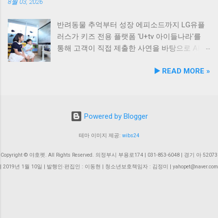
호수공원 반려견놀이터'의 완성 협약식 장소인
기술 전문성 입증 이번에 등록된 특허(특허번호
8월 03, 2026
안산호수공원 반려견놀이터는 민선 8기 공약 사
제10-2934219호)는 2025년 4월 출원되어 2026
업의 결실이다. 호수공원 내 급경사지로 활용도
년 2월 최종 등록이 완료됐다. 발명자로는 김성
반려동물 추억부터 성장 에피소드까지 LG유플
가 낮았던 1만 1,000㎡ 부지를 재해석하여 조성
욱, 이기오, 김정민, 하정헌 연구진이 참여했으
러스가 키즈 전용 플랫폼 'U+tv 아이들나라'를
되었으며, 2025년 12월 착공 후 2026년 5월 준공
며, 비앤비엘의 자체 R&D 역량과 단국대학교 식
통해 고객이 직접 제출한 사연을 바탕으로 AI 동
을 마쳤다. 해당 시설에는 반려견을 위한 다채로
품영양학과와의 밀접한 교류협력이 만들어낸
화 콘텐츠를 제작하는 고객 참여형 이벤트 '우리
▶️ READ MORE »
운 특화 시설이 들어섰다. 반려견 물놀이 공간 (3
산학 공동 성과물이다. 반려동물의 착색된 눈물
아이가 동화 주인공'을 개최한다. 이번 시도는
개소) 반려견 놀이훈련 시설 (어질리티 9개) 보
자국은 단순한 외관상의 착색 문제를 넘어 눈 주
단순한 미디어 시청 환경을 넘어, 고객의 일상과
호자 및 반려견 쉼터, 그늘막, 세족장 등 편의시
변 피부염이나 질환으로 이어질 수 있는 중요한
반려동물에 관한 추억을 생성형 AI 기술과 결합
설 8월 1일 시범 운영 시작… 9월 5일 정식 개장
헬스케어 영역이다. 특히 말티즈, 푸들, 시츄 등
해 맞춤형 오리지널 콘텐츠로 전환한다는 점에
Powered by Blogger
안산호수공원 반려견놀이터는 2026년 8월 1일
국내 상위 견종인 소형견 보호자들 사이에서 고
서 미디어 업계의 주목을 받고 있다. 일상 에피
부터 시범 운영에 들어갔다. 시는 시범 운영 기
기능성 케어 제품에 대한 수요가 꾸준히 증가하
소드부터 반려동물 이야기까지… AI 동화로 재탄
테마 이미지 제공:
wibs24
간 동안 시설 운영 현황과 이용자 만족도를 종합
고 있어 이번 특허 기술의 상용화 가치는 매우
생 이벤트는 오는 8월 4일부터 8월 17일까지 약
적으로 점검·보완하여 오는 9월 5일 정식 개장식
높게 평가된다. '비앤비엘펫' 브랜드 통해 원스톱
2주간 진행된다. 참가를 희망하는 고객은 U+tv
Copyright © 야호펫. All Rights Reserved. 의정부시 부용로174 | 031-853-6048 | 경기 아 52073
을 개최할 예정이다. 이민근 안산시장은 이번 협
OEM/ODM 제공 비앤비엘은 이번 특허 기술을
내 이벤트 배너를 통해 연결되는 네이버 폼에서
| 2019년 1월 10일 | 발행인·편집인 : 이동현 | 청소년보호책임자 : 김정미 | yahopet@naver.com
약으로 전문성을 갖춘 관학 연계망이 구축된 만
펫 헬스케어 전문 브랜드 비앤비엘펫을 통해
자녀의 특별한 경험이나 일상 이야기를 제출할
큼, 반려인과 비반려인, 그리고 반려동물이 함께
B2B 상용화할 계획이다. 비앤비엘펫은 반려동
수 있다. 사연의 주제는 자유롭다. 아이의 일상
상생하고 행복을 ...
물 뉴트리션 제품의 기획부터 제형 설계, 연구
에피소드나 첫 심부름과 같은 성장 기록은 물론,
개발, 생산, 출하에 이르는 전 과정을 원스톱으
가족의 일원인 반려동물과의 따뜻한 추억 등 가