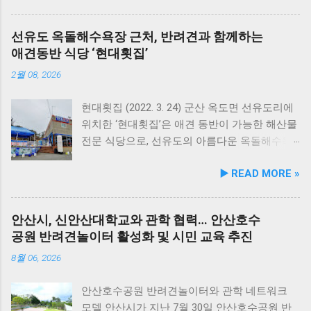
춤 영양 설계… 기능성 원료 대폭 보강 이번 리뉴
얼은 반려견이 일상에서 직면하는 대표적인 건
선유도 옥돌해수욕장 근처, 반려견과 함께하는
강 고민을 식사만으로 간편하게 관리할 수 있도
애견동반 식당 ‘현대횟집’
록 설계된 점이 핵심이다. 기존 레시피의 기호
성을 유지하면서 원료 배합 비율을 조정하고 기
2월 08, 2026
능성 원료를 보강해 매일 부담 없이 단독 급여할
수 있는 데일리 영양 케어 제품으로 업그레이드
현대횟집 (2022. 3. 24) 군산 옥도면 선유도리에
됐다. 리뉴얼 라인업은 국내산 닭가슴살을 베이
위치한 ‘현대횟집’은 애견 동반이 가능한 해산물
스로 영역별 기능성 성분을 더한 4종으로 구성
전문 식당으로, 선유도의 아름다운 옥돌해수욕
된다. 닭가슴살&초록입홍합 튼튼관절 : 초록입
장과 인접해 있어 반려견과 함께 바닷가 여행을
▶️ READ MORE »
홍합, 보스웰리아, 상어 연골을 배합해 관절과
즐기기에 안성맞춤인 곳입니다. 옥돌해수욕장
연골 건강 유지에 기여한다. 닭가슴살&빌베리
은 모래가 아닌 부드러운 옥돌로 이루어진 특별
눈가반짝 : 빌베리, 루테인, 베타카로틴, 밀크씨
한 해변으로, 자연 그대로의 매력을 간직하고 있
안산시, 신안산대학교와 관학 협력… 안산호수
슬을 배합해 눈 건강과 항산화를 돕는다. 닭가슴
지요. 옥돌해수욕장 풍경 현대횟집은 해수욕장
공원 반려견놀이터 활성화 및 시민 교육 추진
살&연어 빛나는 피모 : 오메가-3가 풍부한 연어
입구 부근에 자리해 있어 산책 후 편안하게 식사
에 히알루론산, 비오틴, 피쉬콜라겐을 담아 피모
를 할 수 있습니다. 야외 테이블과 실내 창가 쪽
8월 06, 2026
케어를 지원한다. 닭가슴살&토마토 튼튼체력 :
자리에서 반려견과 함께 식사가 가능하니, 반려
토마토, 타우린, L-카르니틴을 조합해 활력과 체
동물과의 외출 시 식당 선택에 고민이 적어지는
안산호수공원 반려견놀이터와 관학 네트워크
력 컨디션 유지에 중점을 두었다. 100% 휴먼그
장점이 있습니다. 포근한 계절에는 야외에서 선
모델 안산시가 지난 7월 30일 안산호수공원 반