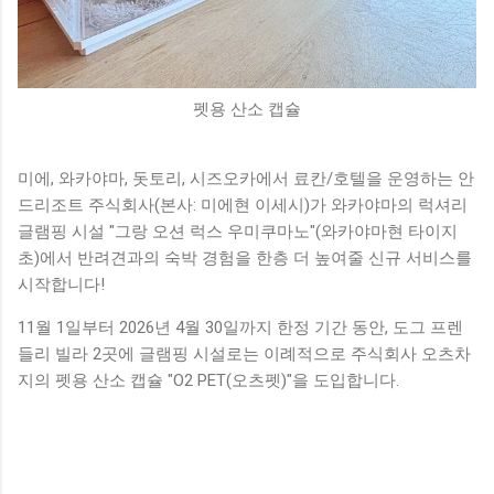
펫용 산소 캡슐
미에, 와카야마, 돗토리, 시즈오카에서 료칸/호텔을 운영하는 안
드리조트 주식회사(본사: 미에현 이세시)가 와카야마의 럭셔리
글램핑 시설 "그랑 오션 럭스 우미쿠마노"(와카야마현 타이지
초)에서 반려견과의 숙박 경험을 한층 더 높여줄 신규 서비스를
시작합니다!
11월 1일부터 2026년 4월 30일까지 한정 기간 동안, 도그 프렌
들리 빌라 2곳에 글램핑 시설로는 이례적으로 주식회사 오츠차
지의 펫용 산소 캡슐 "O2 PET(오츠펫)"을 도입합니다.