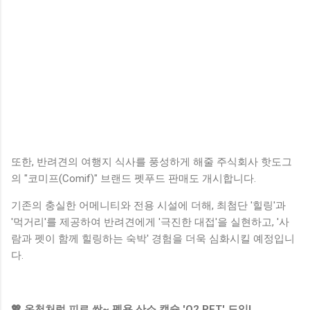
또한, 반려견의 여행지 식사를 풍성하게 해줄 주식회사 핫도그
의 "코미프(Comif)" 브랜드 펫푸드 판매도 개시합니다.
기존의 충실한 어메니티와 전용 시설에 더해, 최첨단 '힐링'과
'먹거리'를 제공하여 반려견에게 '극진한 대접'을 실현하고, '사
람과 펫이 함께 힐링하는 숙박' 경험을 더욱 심화시킬 예정입니
다.
💖 온천처럼 피로 싹~ 펫용 산소 캡슐 'O2 PET' 도입!