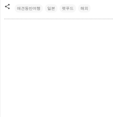
애견동반여행
일본
펫푸드
해외