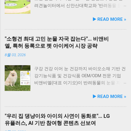
레이드 및 AAFCO 주식 영양 기준 충족 듀먼 케
유항의 조용한 풍경을 감상하며 식사하는 것도
려견놀이터에서 신안산대학교와 ‘반려동물 문
어화식은 사람이 섭취할 수 있는 100% 휴먼그레
추천드립니다. 식당 풍경 이곳에서 맛본 회덮밥
화 및 동물보호를 위한 업무 협약’을 체결했다.
▶️ READ MORE »
이드 원료만을 사용한다. 특히 미국 사료관리협
은 싱싱한 활어 광어가 푸짐하게 올라가 있어 신
이번 협약은 안산시의 풍부한 행정 자원과 신안
회(AAFCO)와 국립축산과학원(NIAS)의 주식 영
선함과 식감 모두 뛰어납니다. 도시에서는 쉽게
산대학교가 보유한 반려동물 분야 전문 인력을
양 가이드라인을 충족하도록 제조되어 별도의
맛보기 힘든 신선함이 살아있어, 밑반찬 없이도
유기적으로 연계해 지역 사회 동물복지 수준을
"소형견 최대 고민 눈물 자국 잡는다"… 비앤비
영양제 추가 없이 주식으로 급여가 가능하다. 생
충분히 만족스러운 한 끼가 됩니다. 군산 고군산
한 차원 끌어올리기 위해 추진됐다. 관학 협력을
엘, 특허 등록으로 펫 아이케어 시장 공략
산 과정에서는 겔화제, 산화방지제, 착색료 등 8
군도 여행을 더욱 풍성하게 만드는 든든한 식사
통한 올바른 반려문화 정착 및 갈등 해소 안산시
가지 합성 첨가물을 완전 배제했으며, 국내 최초
로, 여행객들에게도 큰 사랑을 받고 있습니다.
와 신안산대학교는 전문 인적 자원을 바탕으로
8월 03, 2026
의 화식 자동화 전용 공장에서 엄격한 위생 품질
식당 앞 바다에 정박된 어선들의 모습 현대횟집
시민들이 체감할 수 있는 실질적인 반려동물 지
기준을 적용해 안전성을 확보했다. 리뉴얼 기념
앞 바다에 정박된 어선들을 바라보면, 마치 그림
원 사업을 전개한다. 양 기관의 핵심 협력 분야
구강 건강 이어 눈 건강까지 바이오소재 기반 건
자사몰 특별 프로모션 진행 듀먼은 케어화식 리
같은 풍경이 펼쳐져 군산 바다 여행의 로망을 한
는 다음과 같다. 반려견놀이터 운영 지원 및 이
강기능식품 및 건강식품 OEM/ODM 전문 기업
뉴얼 출시를 기념해 오는 8월 10일까지 자사 공
층 더해 줍니다. 반려견과 함께 자연의 아름다움
용 활성화 반려동물 문화교실 및 반려견 행동교
비앤비엘(대표 이기오)이 반려동물의 눈물 자국
식 몰에서 할인 프로모션을 실시한다. 행사 기간
을 누리고, 신선한 해산물 요리도 즐길 수 있는
정 등 시민 맞춤형 교육 길고양이 관련 시민 갈
및 눈물 과다 증상 예방과 개선에 효과를 나타내
▶️ READ MORE »
동안 5...
현대횟집은 군산 방문 시 반드시 들러볼 만한 애
등 관계 개선 및 중재 프로그램 특히 전문가 그
는 기능성 조성물 특허 등록을 마쳤다. 이번 특
견동반 식당입니다. #군산애견동반식당 #선유
룹과의 협업을 통해 반려견 행동문제로 인한 이
허 취득을 계기로 비앤비엘은 반려동물 전문 제
도맛집 #옥돌해수욕장 #현대횟집 #반려견동반
웃 간 갈등을 예방하고, 길고양이 문제를 비롯한
조 브랜드인 ‘비앤비엘펫(BNBL Pet)’을 앞세워
"우리 집 댕냥이와 아이의 사연이 동화로"… LG
여행 #애견동반식사 #고군산군도여행 #신선한
도심 속 동물 관련 이슈를 이성적·체계적으로 풀
빠르게 성장하는 펫 아이케어(Eye-Care) 시장
유플러스, AI 기반 참여형 콘텐츠 선보여
회덮밥 #반려동물함께 #바다여행맛집
어가는 계기를 마련했다. 1만 1,000㎡ 규모 '안산
공략에 속도를 낸다. 산학협력 연구 성과 결실…