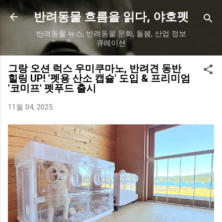
기본 콘텐츠로 건너뛰기
반려동물 흐름을 읽다, 야호펫
반려동물 뉴스, 반려동물 문화, 돌봄, 산업 정보
큐레이션
그랑 오션 럭스 우미쿠마노, 반려견 동반
힐링 UP! '펫용 산소 캡슐' 도입 & 프리미엄
'코미프' 펫푸드 출시
11월 04, 2025