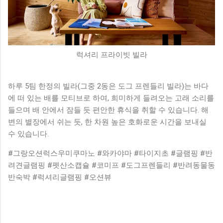
럭셔리 프라이빗 빌라
하루 5팀 한정의 빌라(그중 2동은 도그 프렌들리 빌라)는 바다
에 떠 있는 배를 모티브로 하여, 희미하게 들려오는 고래 소리를
들으며 배 안에서 잠들 듯 편안한 휴식을 취할 수 있습니다. 해
변의 별장에서 쉬는 듯, 한 차원 높은 호화로운 시간을 보내실
수 있습니다.
#그랑오션럭스우미쿠마노 #와카야마 #타이지초 #글램핑 #반
려견글램핑 #펫산소캡슐 #코미프 #도그프렌들리 #반려동물동
반숙박 #럭셔리글램핑 #오션뷰