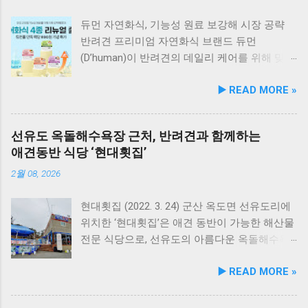
듀먼 자연화식, 기능성 원료 보강해 시장 공략
반려견 프리미엄 자연화식 브랜드 듀먼
(D’human)이 반려견의 데일리 케어를 위해 맞춤
영양 설계를 대폭 강화한 ‘케어화식’ 4종을 리뉴
▶️ READ MORE »
얼 출시했다고 3일 발표했다. 주요 건강 고민 맞
춤 영양 설계… 기능성 원료 대폭 보강 이번 리뉴
얼은 반려견이 일상에서 직면하는 대표적인 건
선유도 옥돌해수욕장 근처, 반려견과 함께하는
강 고민을 식사만으로 간편하게 관리할 수 있도
애견동반 식당 ‘현대횟집’
록 설계된 점이 핵심이다. 기존 레시피의 기호
성을 유지하면서 원료 배합 비율을 조정하고 기
2월 08, 2026
능성 원료를 보강해 매일 부담 없이 단독 급여할
수 있는 데일리 영양 케어 제품으로 업그레이드
현대횟집 (2022. 3. 24) 군산 옥도면 선유도리에
됐다. 리뉴얼 라인업은 국내산 닭가슴살을 베이
위치한 ‘현대횟집’은 애견 동반이 가능한 해산물
스로 영역별 기능성 성분을 더한 4종으로 구성
전문 식당으로, 선유도의 아름다운 옥돌해수욕
된다. 닭가슴살&초록입홍합 튼튼관절 : 초록입
장과 인접해 있어 반려견과 함께 바닷가 여행을
▶️ READ MORE »
홍합, 보스웰리아, 상어 연골을 배합해 관절과
즐기기에 안성맞춤인 곳입니다. 옥돌해수욕장
연골 건강 유지에 기여한다. 닭가슴살&빌베리
은 모래가 아닌 부드러운 옥돌로 이루어진 특별
눈가반짝 : 빌베리, 루테인, 베타카로틴, 밀크씨
한 해변으로, 자연 그대로의 매력을 간직하고 있