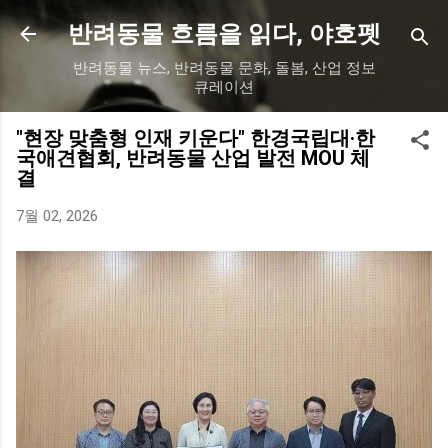
기본 콘텐츠로 건너뛰기
반려동물 흐름을 읽다, 야호펫
반려동물 뉴스, 반려동물 문화, 돌봄, 산업 정보
큐레이션
"현장 맞춤형 인재 키운다" 한경국립대·한
국애견협회, 반려동물 산업 발전 MOU 체
결
7월 02, 2026