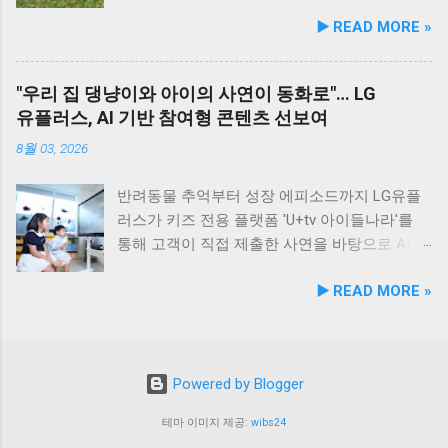
식 몰에서 할인 프로모션을 실시한다. 행사 기간
을 누리고, 신선한 해산물 요리도 즐길 수 있는
정 등 시민 맞춤형 교육 길고양이 관련 시민 갈
및 눈물 과다 증상 예방과 개선에 효과를 나타내
▶️ READ MORE »
동안 5...
현대횟집은 군산 방문 시 반드시 들러볼 만한 애
등 관계 개선 및 중재 프로그램 특히 전문가 그
는 기능성 조성물 특허 등록을 마쳤다. 이번 특
견동반 식당입니다. #군산애견동반식당 #선유
룹과의 협업을 통해 반려견 행동문제로 인한 이
허 취득을 계기로 비앤비엘은 반려동물 전문 제
도맛집 #옥돌해수욕장 #현대횟집 #반려견동반
웃 간 갈등을 예방하고, 길고양이 문제를 비롯한
조 브랜드인 ‘비앤비엘펫(BNBL Pet)’을 앞세워
"우리 집 댕냥이와 아이의 사연이 동화로"… LG
여행 #애견동반식사 #고군산군도여행 #신선한
도심 속 동물 관련 이슈를 이성적·체계적으로 풀
빠르게 성장하는 펫 아이케어(Eye-Care) 시장
유플러스, AI 기반 참여형 콘텐츠 선보여
회덮밥 #반려동물함께 #바다여행맛집
어가는 계기를 마련했다. 1만 1,000㎡ 규모 '안산
공략에 속도를 낸다. 산학협력 연구 성과 결실…
호수공원 반려견놀이터'의 완성 협약식 장소인
기술 전문성 입증 이번에 등록된 특허(특허번호
8월 03, 2026
안산호수공원 반려견놀이터는 민선 8기 공약 사
제10-2934219호)는 2025년 4월 출원되어 2026
업의 결실이다. 호수공원 내 급경사지로 활용도
년 2월 최종 등록이 완료됐다. 발명자로는 김성
반려동물 추억부터 성장 에피소드까지 LG유플
가 낮았던 1만 1,000㎡ 부지를 재해석하여 조성
욱, 이기오, 김정민, 하정헌 연구진이 참여했으
러스가 키즈 전용 플랫폼 'U+tv 아이들나라'를
되었으며, 2025년 12월 착공 후 2026년 5월 준공
며, 비앤비엘의 자체 R&D 역량과 단국대학교 식
통해 고객이 직접 제출한 사연을 바탕으로 AI 동
을 마쳤다. 해당 시설에는 반려견을 위한 다채로
품영양학과와의 밀접한 교류협력이 만들어낸
화 콘텐츠를 제작하는 고객 참여형 이벤트 '우리
▶️ READ MORE »
운 특화 시설이 들어섰다. 반려견 물놀이 공간 (3
산학 공동 성과물이다. 반려동물의 착색된 눈물
아이가 동화 주인공'을 개최한다. 이번 시도는
개소) 반려견 놀이훈련 시설 (어질리티 9개) 보
자국은 단순한 외관상의 착색 문제를 넘어 눈 주
단순한 미디어 시청 환경을 넘어, 고객의 일상과
호자 및 반려견 쉼터, 그늘막, 세족장 등 편의시
변 피부염이나 질환으로 이어질 수 있는 중요한
반려동물에 관한 추억을 생성형 AI 기술과 결합
설 8월 1일 시범 운영 시작… 9월 5일 정식 개장
헬스케어 영역이다. 특히 말티즈, 푸들, 시츄 등
해 맞춤형 오리지널 콘텐츠로 전환한다는 점에
Powered by Blogger
안산호수공원 반려견놀이터는 2026년 8월 1일
국내 상위 견종인 소형견 보호자들 사이에서 고
서 미디어 업계의 주목을 받고 있다. 일상 에피
부터 시범 운영에 들어갔다. 시는 시범 운영 기
기능성 케어 제품에 대한 수요가 꾸준히 증가하
소드부터 반려동물 이야기까지… AI 동화로 재탄
테마 이미지 제공:
wibs24
간 동안 시설 운영 현황과 이용자 만족도를 종합
고 있어 이번 특허 기술의 상용화 가치는 매우
생 이벤트는 오는 8월 4일부터 8월 17일까지 약