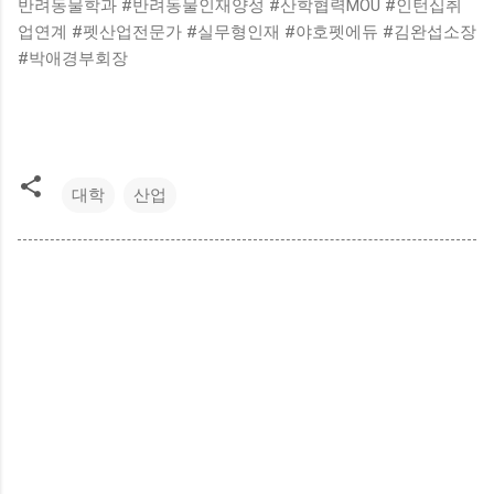
반려동물학과 #반려동물인재양성 #산학협력MOU #인턴십취
업연계 #펫산업전문가 #실무형인재 #야호펫에듀 #김완섭소장
#박애경부회장
대학
산업