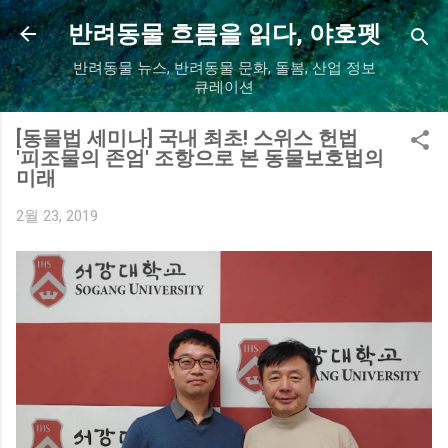
기본 콘텐츠로 건너뛰기
반려동물 흐름을 읽다, 야호펫
반려동물 뉴스, 반려동물 문화, 돌봄, 산업 정보
큐레이션
[동물법 세미나] 국내 최초! 스위스 헌법
'피조물의 존엄' 조항으로 본 동물보호법의
미래
2월 23, 2019