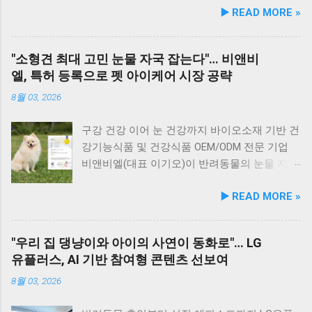
▶️ READ MORE »
이드 원료만을 사용한다. 특히 미국 사료관리협
은 싱싱한 활어 광어가 푸짐하게 올라가 있어 신
이번 협약은 안산시의 풍부한 행정 자원과 신안
회(AAFCO)와 국립축산과학원(NIAS)의 주식 영
선함과 식감 모두 뛰어납니다. 도시에서는 쉽게
산대학교가 보유한 반려동물 분야 전문 인력을
양 가이드라인을 충족하도록 제조되어 별도의
맛보기 힘든 신선함이 살아있어, 밑반찬 없이도
유기적으로 연계해 지역 사회 동물복지 수준을
"소형견 최대 고민 눈물 자국 잡는다"… 비앤비
영양제 추가 없이 주식으로 급여가 가능하다. 생
충분히 만족스러운 한 끼가 됩니다. 군산 고군산
한 차원 끌어올리기 위해 추진됐다. 관학 협력을
엘, 특허 등록으로 펫 아이케어 시장 공략
산 과정에서는 겔화제, 산화방지제, 착색료 등 8
군도 여행을 더욱 풍성하게 만드는 든든한 식사
통한 올바른 반려문화 정착 및 갈등 해소 안산시
가지 합성 첨가물을 완전 배제했으며, 국내 최초
로, 여행객들에게도 큰 사랑을 받고 있습니다.
와 신안산대학교는 전문 인적 자원을 바탕으로
8월 03, 2026
의 화식 자동화 전용 공장에서 엄격한 위생 품질
식당 앞 바다에 정박된 어선들의 모습 현대횟집
시민들이 체감할 수 있는 실질적인 반려동물 지
기준을 적용해 안전성을 확보했다. 리뉴얼 기념
앞 바다에 정박된 어선들을 바라보면, 마치 그림
원 사업을 전개한다. 양 기관의 핵심 협력 분야
구강 건강 이어 눈 건강까지 바이오소재 기반 건
자사몰 특별 프로모션 진행 듀먼은 케어화식 리
같은 풍경이 펼쳐져 군산 바다 여행의 로망을 한
는 다음과 같다. 반려견놀이터 운영 지원 및 이
강기능식품 및 건강식품 OEM/ODM 전문 기업
뉴얼 출시를 기념해 오는 8월 10일까지 자사 공
층 더해 줍니다. 반려견과 함께 자연의 아름다움
용 활성화 반려동물 문화교실 및 반려견 행동교
비앤비엘(대표 이기오)이 반려동물의 눈물 자국
식 몰에서 할인 프로모션을 실시한다. 행사 기간
을 누리고, 신선한 해산물 요리도 즐길 수 있는
정 등 시민 맞춤형 교육 길고양이 관련 시민 갈
및 눈물 과다 증상 예방과 개선에 효과를 나타내
▶️ READ MORE »
동안 5...
현대횟집은 군산 방문 시 반드시 들러볼 만한 애
등 관계 개선 및 중재 프로그램 특히 전문가 그
는 기능성 조성물 특허 등록을 마쳤다. 이번 특
견동반 식당입니다. #군산애견동반식당 #선유
룹과의 협업을 통해 반려견 행동문제로 인한 이
허 취득을 계기로 비앤비엘은 반려동물 전문 제
도맛집 #옥돌해수욕장 #현대횟집 #반려견동반
웃 간 갈등을 예방하고, 길고양이 문제를 비롯한
조 브랜드인 ‘비앤비엘펫(BNBL Pet)’을 앞세워
"우리 집 댕냥이와 아이의 사연이 동화로"… LG
여행 #애견동반식사 #고군산군도여행 #신선한
도심 속 동물 관련 이슈를 이성적·체계적으로 풀
빠르게 성장하는 펫 아이케어(Eye-Care) 시장
유플러스, AI 기반 참여형 콘텐츠 선보여
회덮밥 #반려동물함께 #바다여행맛집
어가는 계기를 마련했다. 1만 1,000㎡ 규모 '안산
공략에 속도를 낸다. 산학협력 연구 성과 결실…
호수공원 반려견놀이터'의 완성 협약식 장소인
기술 전문성 입증 이번에 등록된 특허(특허번호
8월 03, 2026
안산호수공원 반려견놀이터는 민선 8기 공약 사
제10-2934219호)는 2025년 4월 출원되어 2026