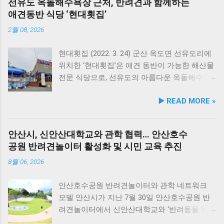
선유도 옥돌해수욕장 근처, 반려견과 함께하는
강 고민을 식사만으로 간편하게 관리할 수 있도
애견동반 식당 ‘현대횟집’
록 설계된 점이 핵심이다. 기존 레시피의 기호
성을 유지하면서 원료 배합 비율을 조정하고 기
2월 08, 2026
능성 원료를 보강해 매일 부담 없이 단독 급여할
수 있는 데일리 영양 케어 제품으로 업그레이드
현대횟집 (2022. 3. 24) 군산 옥도면 선유도리에
됐다. 리뉴얼 라인업은 국내산 닭가슴살을 베이
위치한 ‘현대횟집’은 애견 동반이 가능한 해산물
스로 영역별 기능성 성분을 더한 4종으로 구성
전문 식당으로, 선유도의 아름다운 옥돌해수욕
된다. 닭가슴살&초록입홍합 튼튼관절 : 초록입
장과 인접해 있어 반려견과 함께 바닷가 여행을
▶️ READ MORE »
홍합, 보스웰리아, 상어 연골을 배합해 관절과
즐기기에 안성맞춤인 곳입니다. 옥돌해수욕장
연골 건강 유지에 기여한다. 닭가슴살&빌베리
은 모래가 아닌 부드러운 옥돌로 이루어진 특별
눈가반짝 : 빌베리, 루테인, 베타카로틴, 밀크씨
한 해변으로, 자연 그대로의 매력을 간직하고 있
안산시, 신안산대학교와 관학 협력… 안산호수
슬을 배합해 눈 건강과 항산화를 돕는다. 닭가슴
지요. 옥돌해수욕장 풍경 현대횟집은 해수욕장
공원 반려견놀이터 활성화 및 시민 교육 추진
살&연어 빛나는 피모 : 오메가-3가 풍부한 연어
입구 부근에 자리해 있어 산책 후 편안하게 식사
에 히알루론산, 비오틴, 피쉬콜라겐을 담아 피모
를 할 수 있습니다. 야외 테이블과 실내 창가 쪽
8월 06, 2026
케어를 지원한다. 닭가슴살&토마토 튼튼체력 :
자리에서 반려견과 함께 식사가 가능하니, 반려
토마토, 타우린, L-카르니틴을 조합해 활력과 체
동물과의 외출 시 식당 선택에 고민이 적어지는
안산호수공원 반려견놀이터와 관학 네트워크
력 컨디션 유지에 중점을 두었다. 100% 휴먼그
장점이 있습니다. 포근한 계절에는 야외에서 선
모델 안산시가 지난 7월 30일 안산호수공원 반
레이드 및 AAFCO 주식 영양 기준 충족 듀먼 케
유항의 조용한 풍경을 감상하며 식사하는 것도
려견놀이터에서 신안산대학교와 ‘반려동물 문
어화식은 사람이 섭취할 수 있는 100% 휴먼그레
추천드립니다. 식당 풍경 이곳에서 맛본 회덮밥
화 및 동물보호를 위한 업무 협약’을 체결했다.