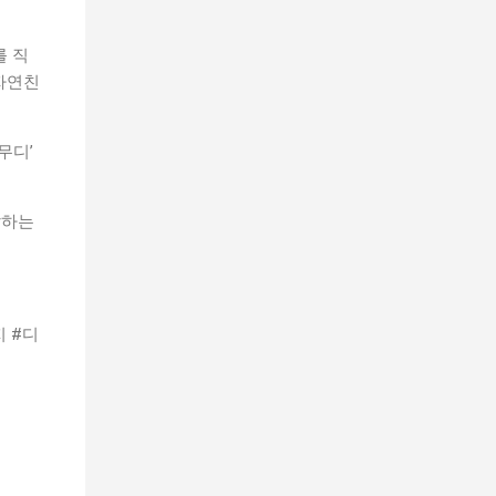
를 직
자연친
무디’
달하는
 #디