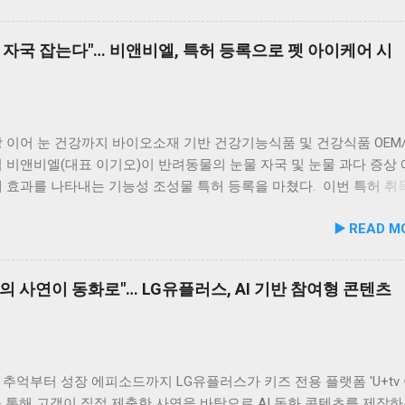
맛집 #옥돌해수욕장 #현대횟집 #반려견동반여행 #애견동반식사 #
 신안산대학교는 전문 인적 자원을 바탕으로 시민들이 체감할 수 있
 #신선한회덮밥 #반려동물함께 #바다여행맛집
려동물 지원 사업을 전개한다. 양 기관의 핵심 협력 분야는 다음과 같
 자국 잡는다"… 비앤비엘, 특허 등록으로 펫 아이케어 시
이터 운영 지원 및 이용 활성화 반려동물 문화교실 및 반려견 행동교
형 교육 길고양이 관련 시민 갈등 관계 개선 및 중재 프로그램 특히 
의 협업을 통해 반려견 행동문제로 인한 이웃 간 갈등을 예방하고, 
 비롯한 도심 속 동물 관련 이슈를 이성적·체계적으로 풀어가는 계기
1만 1,000㎡ 규모 '안산호수공원 반려견놀이터'의 완성 협약식 장소인
 이어 눈 건강까지 바이오소재 기반 건강기능식품 및 건강식품 OEM/
 반려견놀이터는 민선 8기 공약 사업의 결실이다. 호수공원 내 급경
 비앤비엘(대표 이기오)이 반려동물의 눈물 자국 및 눈물 과다 증상
낮았던 1만 1,000㎡ 부지를 재해석하여 조성되었으며, 2025년 12월
 효과를 나타내는 기능성 조성물 특허 등록을 마쳤다. 이번 특허 취
6년 5월 준공을 마쳤다. 해당 시설에는 반려견을 위한 다채로운 특화 
앤비엘은 반려동물 전문 제조 브랜드인 ‘비앤비엘펫(BNBL Pet)’을 
▶️ READ M
 반려견 물놀이 공간 (3개소) 반려견 놀이훈련 시설 (어질리티 9개)
장하는 펫 아이케어(Eye-Care) 시장 공략에 속도를 낸다. 산학협력 
 쉼터, 그늘막, 세족장 등 편의시설 8월 1일 시범 운영 시작… 9월 5일
… 기술 전문성 입증 이번에 등록된 특허(특허번호 제10-2934219호)
호수공원 반려견놀이터는 2026년 8월 1일부터 시범 운영에 들어갔다
 4월 출원되어 2026년 2월 최종 등록이 완료됐다. 발명자로는 김성욱,
의 사연이 동화로"… LG유플러스, AI 기반 참여형 콘텐츠
운영 기간 동안 시설 운영 현황과 이용자 만족도를 종합적으로 점검·
민, 하정헌 연구진이 참여했으며, 비앤비엘의 자체 R&D 역량과 단국
9월 5일 정식 개장식을 개최할 예정이다. 이민근 안산시장은 이번 협
학과와의 밀접한 교류협력이 만들어낸 산학 공동 성과물이다. 반려
 갖춘 관학 연계망이 구축된 만큼, 반려인과 비반려인, 그리고 반려
눈물 자국은 단순한 외관상의 착색 문제를 넘어 눈 주변 피부염이나 
하고 행복을 ...
 수 있는 중요한 헬스케어 영역이다. 특히 말티즈, 푸들, 시츄 등 국
소형견 보호자들 사이에서 고기능성 케어 제품에 대한 수요가 꾸준히
추억부터 성장 에피소드까지 LG유플러스가 키즈 전용 플랫폼 'U+tv
 이번 특허 기술의 상용화 가치는 매우 높게 평가된다. '비앤비엘펫'
 통해 고객이 직접 제출한 사연을 바탕으로 AI 동화 콘텐츠를 제작하