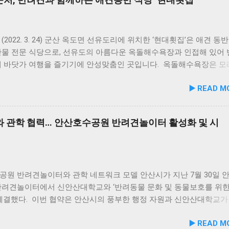
닭가슴살을 베이스로 영역별 기능성 성분을 더한 4종으로 구성된다. 
홍합 튼튼관절 : 초록입홍합, 보스웰리아, 상어 연골을 배합해 관절
유지에 기여한다. 닭가슴살&빌베리 눈가반짝 : 빌베리, 루테인, 베타카
 배합해 눈 건강과 항산화를 돕는다. 닭가슴살&연어 빛나는 피모 :
(2022. 3. 24) 군산 옥도면 선유도리에 위치한 ‘현대횟집’은 애견 동
풍부한 연어에 히알루론산, 비오틴, 피쉬콜라겐을 담아 피모 케어를 
산물 전문 식당으로, 선유도의 아름다운 옥돌해수욕장과 인접해 있어
슴살&토마토 튼튼체력 : 토마토, 타우린, L-카르니틴을 조합해 활력과
께 바닷가 여행을 즐기기에 안성맞춤인 곳입니다. 옥돌해수욕장은 모
지에 중점을 두었다. 100% 휴먼그레이드 및 AAFCO 주식 영양 기준
드러운 옥돌로 이루어진 특별한 해변으로, 자연 그대로의 매력을 간
▶️ READ M
화식은 사람이 섭취할 수 있는 100% 휴먼그레이드 원료만을 사용한
 옥돌해수욕장 풍경 현대횟집은 해수욕장 입구 부근에 자리해 있어 산
 사료관리협회(AAFCO)와 국립축산과학원(NIAS)의 주식 영양 가
식사를 할 수 있습니다. 야외 테이블과 실내 창가 쪽 자리에서 반려
하도록 제조되어 별도의 영양제 추가 없이 주식으로 급여가 가능하다.
사가 가능하니, 반려동물과의 외출 시 식당 선택에 고민이 적어지는 
 관학 협력… 안산호수공원 반려견놀이터 활성화 및 시
 겔화제, 산화방지제, 착색료 등 8가지 합성 첨가물을 완전 배제했
. 포근한 계절에는 야외에서 선유항의 조용한 풍경을 감상하며 식사
초의 화식 자동화 전용 공장에서 엄격한 위생 품질 기준을 적용해 안
천드립니다. 식당 풍경 이곳에서 맛본 회덮밥은 싱싱한 활어 광어가 
. 리뉴얼 기념 자사몰 특별 프로모션 진행 듀먼은 케어화식 리뉴얼 
 있어 신선함과 식감 모두 뛰어납니다. 도시에서는 쉽게 맛보기 힘
는 8월 10일까지 자사 공식 몰에서 할인 프로모션을 실시한다. 행사
있어, 밑반찬 없이도 충분히 만족스러운 한 끼가 됩니다. 군산 고군
더욱 풍성하게 만드는 든든한 식사로, 여행객들에게도 큰 사랑을 받고
공원 반려견놀이터와 관학 네트워크 모델 안산시가 지난 7월 30일 
당 앞 바다에 정박된 어선들의 모습 현대횟집 앞 바다에 정박된 어선
반려견놀이터에서 신안산대학교와 ‘반려동물 문화 및 동물보호를 위한
마치 그림 같은 풍경이 펼쳐져 군산 바다 여행의 로망을 한층 더해 줍
 체결했다. 이번 협약은 안산시의 풍부한 행정 자원과 신안산대학교가
함께 자연의 아름다움을 누리고, 신선한 해산물 요리도 즐길 수 있는
물 분야 전문 인력을 유기적으로 연계해 지역 사회 동물복지 수준을 
▶️ READ M
군산 방문 시 반드시 들러볼 만한 애견동반 식당입니다. #군산애견동
리기 위해 추진됐다. 관학 협력을 통한 올바른 반려문화 정착 및 갈