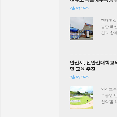
국내산 
살&초록입
2월 08, 2026
골 건강 
밀크씨슬을
현대횟집 
가-3가 
능한 해
다. 닭가
견과 함
컨디션 유
아닌 부
듀먼 케어
있지요.
특히 미국
편안하게 
을 충족
함께 식
안산시, 신안산대학교와
과정에서는
있습니다
민 교육 추진
국내 최
것도 추
확보했다
게 올라가
8월 06, 2026
기념해 오
함이 살아
동안 5...
여행을 
안산호수
니다. 식
수공원 
라보면, 
협약’을
반려견과 
한 반려동
횟집은 
원 끌어올