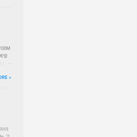
고군산
는 실
다.
정 등
전문
길고양
를 마
 안산
ODM
사지로
 예방
 착공
득을
시설이
앞세워
ORE »
 보호자
연구
 정식
는
. 시
 이기
보완하
대학교
약으로
동물의
동물이
질환으
내 상위
 증가
 아이
 브랜
는 고