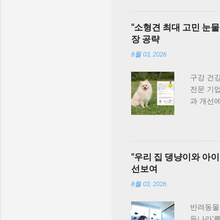
#선유도
안산시와
군도여행
질적인 반
"소형견 최대 고민 눈물
반려견놀
장 공략
시민 맞춤
가 그룹과
8월 03, 2026
이 문제를
련했다. 
구강 건강
호수공원
전문 기업
활용도가 
과 개선에
후 202
계기로 비
들어섰다.
빠르게 성
및 반려견
성과 결실
개장 안산
2025년
"우리 집 댕냥이와 아이
는 시범 
오, 김정
선보여
여 오는 
식품영양
전문성을
착색된 
8월 03, 2026
함께 상생
로 이어질
견종인 
반려동물 
하고 있어
들나라'를