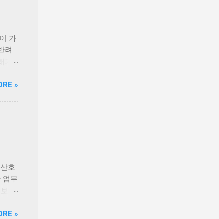
닭가슴
과 연
로틴,
 오메
반이 가
지원한
 반려
 체력
래가
 충족
직하고
ORE »
다.
책 후
이드라인
견과
 생산
장점이
으며,
하는
전성을
푸짐하
출시를
든 신선
 기간
산군도
 있습
안산호
들을 바
 업무
니다.
 보유
 현대
한 차
ORE »
반식당
등 해소