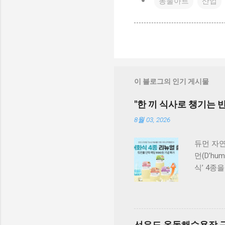
동물아트
산업
이 블로그의 인기 게시물
"한 끼 식사로 챙기는 반
8월 03, 2026
듀먼 자연
먼(D’h
식’ 4종
원료 대
식사만으
성을 유
단독 급
선유도 옥돌해수욕장 근