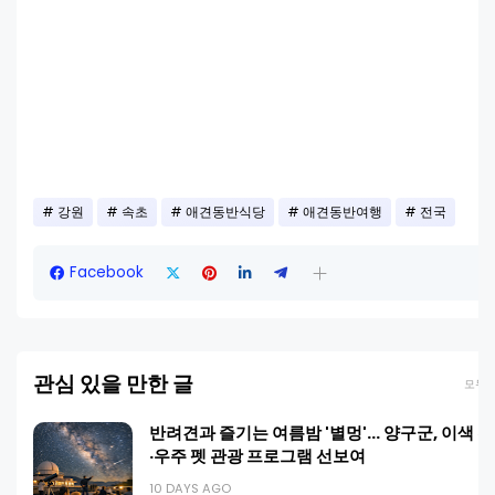
강원
속초
애견동반식당
애견동반여행
전국
Facebook
관심 있을 만한 글
모두 
반려견과 즐기는 여름밤 '별멍'… 양구군, 이색 
·우주 펫 관광 프로그램 선보여
10 DAYS AGO