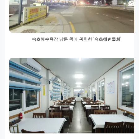
속초해수욕장 남문 쪽에 위치한 '속초해변물회'