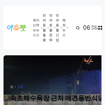
반
반
반
최
지
려
려
려
해
신
역
동
동
동
외
06
Aug
2026
뉴
뉴
물
물
물
뉴
스
스
돌
문
산
스
봄
화
업
홈
강원
속초해수욕장 근처 애견동반식당