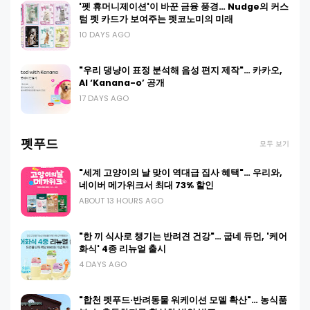
'펫 휴머니제이션'이 바꾼 금융 풍경… Nudge의 커스
텀 펫 카드가 보여주는 펫코노미의 미래
10 DAYS AGO
"우리 댕냥이 표정 분석해 음성 편지 제작"… 카카오,
AI ‘Kanana-o’ 공개
17 DAYS AGO
펫푸드
모두 보기
"세계 고양이의 날 맞이 역대급 집사 혜택"… 우리와,
네이버 메가위크서 최대 73% 할인
ABOUT 13 HOURS AGO
"한 끼 식사로 챙기는 반려견 건강"… 굽네 듀먼, '케어
화식' 4종 리뉴얼 출시
4 DAYS AGO
"합천 펫푸드·반려동물 워케이션 모델 확산"… 농식품