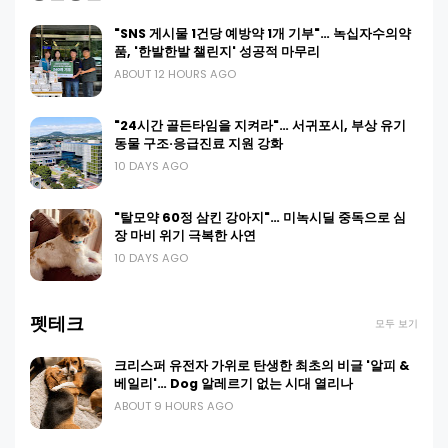
"SNS 게시물 1건당 예방약 1개 기부"… 녹십자수의약
품, '한발한발 챌린지' 성공적 마무리
ABOUT 12 HOURS AGO
"24시간 골든타임을 지켜라"… 서귀포시, 부상 유기
동물 구조·응급진료 지원 강화
10 DAYS AGO
"탈모약 60정 삼킨 강아지"… 미녹시딜 중독으로 심
장 마비 위기 극복한 사연
10 DAYS AGO
펫테크
모두 보기
크리스퍼 유전자 가위로 탄생한 최초의 비글 '알피 &
베일리'… Dog 알레르기 없는 시대 열리나
ABOUT 9 HOURS AGO