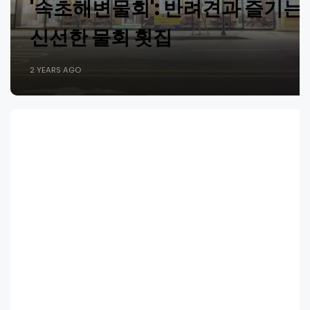
'속초해변물회': 반려견과 즐기는
신선한 물회 횟집
2 YEARS AGO