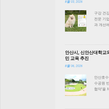
확보했다
게 올라가
8월 03, 2026
기념해 오
함이 살아
동안 5...
여행을 
구강 건강
니다. 식
전문 기업
라보면, 
과 개선에
반려견과 
계기로 비
횟집은 
빠르게 성
#선유도
성과 결실
군도여행
2025년
안산시, 신안산대학교와
오, 김정
민 교육 추진
식품영양
착색된 
8월 06, 2026
로 이어질
견종인 
안산호수
하고 있어
수공원 
드 통해 
협약’을
랜드 비
한 반려동
제품의 기
원 끌어올
처리하는 
안산시와