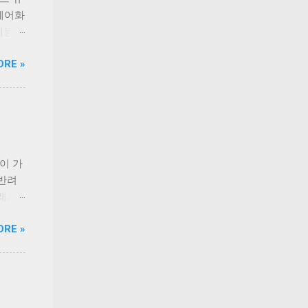
‘케어화
 기능성
고민을
ORE »
 기호
 없이
인업은
닭가슴
과 연
로틴,
 오메
반이 가
지원한
 반려
 체력
래가
 충족
직하고
ORE »
다.
책 후
이드라인
견과
 생산
장점이
으며,
하는
전성을
푸짐하