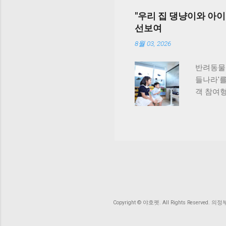
특허 등록
질적인 반
"우리 집 댕냥이와 아이
펫 헬스
반려견놀
선보여
“비앤비
시민 맞춤
솔루션을 
가 그룹과
8월 03, 2026
이 문제를
련했다. 
반려동물 
호수공원
들나라'를
활용도가 
객 참여형
후 202
어 시청 
들어섰다.
해 맞춤
및 반려견
일상 에피
개장 안산
부터 8월
는 시범 
너를 통
여 오는 
수 있다.
전문성을
기록은 
함께 상생
모두 포함
6분 분량
Copyright © 야호펫. All Rights Reserved
U+tv 
풍성한 경