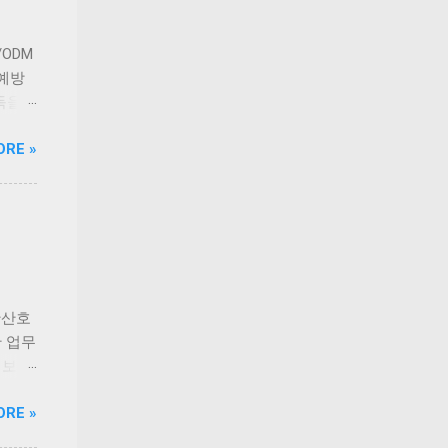
출시를
든 신선
 기간
산군도
 있습
ODM
들을 바
 예방
니다.
득을
 현대
앞세워
ORE »
반식당
연구
고군산
는
 이기
대학교
동물의
질환으
내 상위
 증가
안산호
 브랜
 업무
문 브
 보유
트리션
한 차
ORE »
톱으로
등 해소
이번
는 실