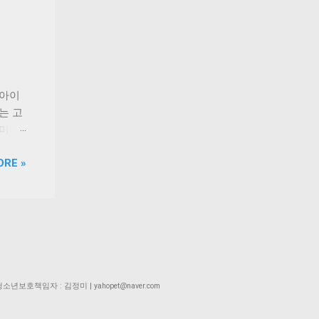
에 이어
다.
”라며
정 등
스케어
전문
...
길고양
를 마
 안산
 아이
사지로
는 고
 착공
 미디
시설이
과 결합
ORE »
 보호자
있다.
 정식
 4일
. 시
트 배
보완하
제출할
약으로
성장
동물이
기들이
1분에서
월
 | 청소년보호책임자 : 김정미 | yahopet@naver.com
러 등
인 경