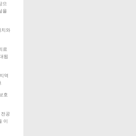
장으
설을
처치와
의료
기대됩
 지역
.
 보호
 전공
을 이