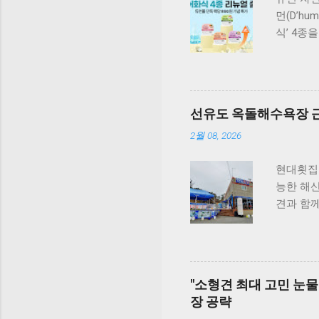
먼(D’h
식’ 4종
원료 대
식사만으
성을 유
단독 급
선유도 옥돌해수욕장 근
국내산 
살&초록입
2월 08, 2026
골 건강 
밀크씨슬을
현대횟집 
가-3가 
능한 해
다. 닭가
견과 함
컨디션 유
아닌 부
듀먼 케어
있지요.
특히 미국
편안하게 
을 충족
함께 식
"소형견 최대 고민 눈물
과정에서는
있습니다
장 공략
국내 최
것도 추