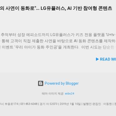
은 기존에 보유하고 있던 ‘반려동물 구강 건강 개선용 조성물’ 특허
려동물 지원 사업을 전개한다. 양 기관의 핵심 협력 분야는 다음과 같
의 사연이 동화로"… LG유플러스, AI 기반 참여형 콘텐츠
케어 분야에서의 독자적인 바이오 기술력을 다시 한번 확인받은 계기
이터 운영 지원 및 이용 활성화 반려동물 문화교실 및 반려견 행동교
엘펫을 통해 구강 케어부터 눈 건강까지 아우르는 반려동물 토탈 헬
형 교육 길고양이 관련 시민 갈등 관계 개선 및 중재 프로그램 특히 
고객사들에게 제공하겠다”고 밝혔다. 바이오 소재 경쟁력 바탕으로 빠르
의 협업을 통해 반려견 행동문제로 인한 이웃 간 갈등을 예방하고, 
 비롯한 도심 속 동물 관련 이슈를 이성적·체계적으로 풀어가는 계기
1만 1,000㎡ 규모 '안산호수공원 반려견놀이터'의 완성 협약식 장소인
추억부터 성장 에피소드까지 LG유플러스가 키즈 전용 플랫폼 'U+tv
 반려견놀이터는 민선 8기 공약 사업의 결실이다. 호수공원 내 급경
 통해 고객이 직접 제출한 사연을 바탕으로 AI 동화 콘텐츠를 제작하
낮았던 1만 1,000㎡ 부지를 재해석하여 조성되었으며, 2025년 12월
 이벤트 '우리 아이가 동화 주인공'을 개최한다. 이번 시도는 단순한
6년 5월 준공을 마쳤다. 해당 시설에는 반려견을 위한 다채로운 특화 
환경을 넘어, 고객의 일상과 반려동물에 관한 추억을 생성형 AI 기술
▶️ READ M
 반려견 물놀이 공간 (3개소) 반려견 놀이훈련 시설 (어질리티 9개)
형 오리지널 콘텐츠로 전환한다는 점에서 미디어 업계의 주목을 받고 
 쉼터, 그늘막, 세족장 등 편의시설 8월 1일 시범 운영 시작… 9월 5일
소드부터 반려동물 이야기까지… AI 동화로 재탄생 이벤트는 오는 8월
호수공원 반려견놀이터는 2026년 8월 1일부터 시범 운영에 들어갔다
 17일까지 약 2주간 진행된다. 참가를 희망하는 고객은 U+tv 내 이벤
운영 기간 동안 시설 운영 현황과 이용자 만족도를 종합적으로 점검·
해 연결되는 네이버 폼에서 자녀의 특별한 경험이나 일상 이야기를 
Powered by Blogger
9월 5일 정식 개장식을 개최할 예정이다. 이민근 안산시장은 이번 협
 사연의 주제는 자유롭다. 아이의 일상 에피소드나 첫 심부름과 같은 
 갖춘 관학 연계망이 구축된 만큼, 반려인과 비반려인, 그리고 반려
물론, 가족의 일원인 반려동물과의 따뜻한 추억 등 가슴 뭉클한 이야
테마 이미지 제공:
wibs24
하고 행복을 ...
된다. LG유플러스는 접수된 사연 중 우수한 이야기 3편을 선정해 
의 AI 동화 영상 콘텐츠로 제작할 예정이다. 완성된 AI 동화는 오는 9
. 의정부시 부용로174 | 031-853-6048 | 경기 아 52073 | 2019년 1월 10일 | 발행인·편집인 : 이동현
아이들나라 플랫폼을 통해 정식 공개된다. 아이의 그림이 담긴 기념 텀블
품 혜택 이번 이벤트를 통해 아이들은 동화 속 주인공이 되는 이색적