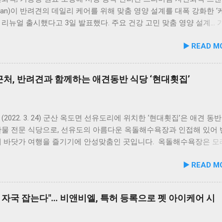
uman)이 반려견의 데일리 케어를 위해 맞춤 영양 설계를 대폭 강화한 
을 리뉴얼 출시했다고 3일 발표했다. 주요 건강 고민 맞춤 영양 설계…
폭 보강 이번 리뉴얼은 반려견이 일상에서 직면하는 대표적인 건강 
▶️ READ M
로 간편하게 관리할 수 있도록 설계된 점이 핵심이다. 기존 레시피의
지하면서 원료 배합 비율을 조정하고 기능성 원료를 보강해 매일 부담
여할 수 있는 데일리 영양 케어 제품으로 업그레이드됐다. 리뉴얼 라
처, 반려견과 함께하는 애견동반 식당 ‘현대횟집’
닭가슴살을 베이스로 영역별 기능성 성분을 더한 4종으로 구성된다. 
홍합 튼튼관절 : 초록입홍합, 보스웰리아, 상어 연골을 배합해 관절
유지에 기여한다. 닭가슴살&빌베리 눈가반짝 : 빌베리, 루테인, 베타카
 배합해 눈 건강과 항산화를 돕는다. 닭가슴살&연어 빛나는 피모 :
(2022. 3. 24) 군산 옥도면 선유도리에 위치한 ‘현대횟집’은 애견 동
풍부한 연어에 히알루론산, 비오틴, 피쉬콜라겐을 담아 피모 케어를 
산물 전문 식당으로, 선유도의 아름다운 옥돌해수욕장과 인접해 있어
슴살&토마토 튼튼체력 : 토마토, 타우린, L-카르니틴을 조합해 활력과
께 바닷가 여행을 즐기기에 안성맞춤인 곳입니다. 옥돌해수욕장은 모
지에 중점을 두었다. 100% 휴먼그레이드 및 AAFCO 주식 영양 기준
드러운 옥돌로 이루어진 특별한 해변으로, 자연 그대로의 매력을 간
▶️ READ M
화식은 사람이 섭취할 수 있는 100% 휴먼그레이드 원료만을 사용한
 옥돌해수욕장 풍경 현대횟집은 해수욕장 입구 부근에 자리해 있어 산
 사료관리협회(AAFCO)와 국립축산과학원(NIAS)의 주식 영양 가
식사를 할 수 있습니다. 야외 테이블과 실내 창가 쪽 자리에서 반려
하도록 제조되어 별도의 영양제 추가 없이 주식으로 급여가 가능하다.
사가 가능하니, 반려동물과의 외출 시 식당 선택에 고민이 적어지는 
 자국 잡는다"… 비앤비엘, 특허 등록으로 펫 아이케어 시
 겔화제, 산화방지제, 착색료 등 8가지 합성 첨가물을 완전 배제했
. 포근한 계절에는 야외에서 선유항의 조용한 풍경을 감상하며 식사
초의 화식 자동화 전용 공장에서 엄격한 위생 품질 기준을 적용해 안
천드립니다. 식당 풍경 이곳에서 맛본 회덮밥은 싱싱한 활어 광어가 