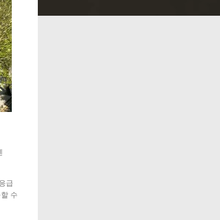
센
 응급
공할 수