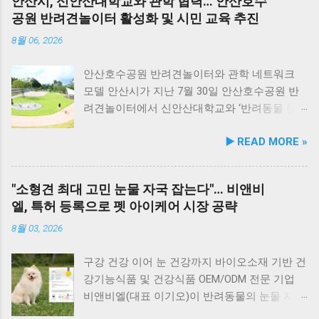
안산시, 신안산대학교와 관학 협력… 안산호수
슬을 배합해 눈 건강과 항산화를 돕는다. 닭가슴
지요. 옥돌해수욕장 풍경 현대횟집은 해수욕장
공원 반려견놀이터 활성화 및 시민 교육 추진
살&연어 빛나는 피모 : 오메가-3가 풍부한 연어
입구 부근에 자리해 있어 산책 후 편안하게 식사
에 히알루론산, 비오틴, 피쉬콜라겐을 담아 피모
를 할 수 있습니다. 야외 테이블과 실내 창가 쪽
8월 06, 2026
케어를 지원한다. 닭가슴살&토마토 튼튼체력 :
자리에서 반려견과 함께 식사가 가능하니, 반려
토마토, 타우린, L-카르니틴을 조합해 활력과 체
동물과의 외출 시 식당 선택에 고민이 적어지는
안산호수공원 반려견놀이터와 관학 네트워크
력 컨디션 유지에 중점을 두었다. 100% 휴먼그
장점이 있습니다. 포근한 계절에는 야외에서 선
모델 안산시가 지난 7월 30일 안산호수공원 반
레이드 및 AAFCO 주식 영양 기준 충족 듀먼 케
유항의 조용한 풍경을 감상하며 식사하는 것도
려견놀이터에서 신안산대학교와 ‘반려동물 문
어화식은 사람이 섭취할 수 있는 100% 휴먼그레
추천드립니다. 식당 풍경 이곳에서 맛본 회덮밥
화 및 동물보호를 위한 업무 협약’을 체결했다.
▶️ READ MORE »
이드 원료만을 사용한다. 특히 미국 사료관리협
은 싱싱한 활어 광어가 푸짐하게 올라가 있어 신
이번 협약은 안산시의 풍부한 행정 자원과 신안
회(AAFCO)와 국립축산과학원(NIAS)의 주식 영
선함과 식감 모두 뛰어납니다. 도시에서는 쉽게
산대학교가 보유한 반려동물 분야 전문 인력을
양 가이드라인을 충족하도록 제조되어 별도의
맛보기 힘든 신선함이 살아있어, 밑반찬 없이도
유기적으로 연계해 지역 사회 동물복지 수준을
"소형견 최대 고민 눈물 자국 잡는다"… 비앤비
영양제 추가 없이 주식으로 급여가 가능하다. 생
충분히 만족스러운 한 끼가 됩니다. 군산 고군산
한 차원 끌어올리기 위해 추진됐다. 관학 협력을
엘, 특허 등록으로 펫 아이케어 시장 공략
산 과정에서는 겔화제, 산화방지제, 착색료 등 8
군도 여행을 더욱 풍성하게 만드는 든든한 식사
통한 올바른 반려문화 정착 및 갈등 해소 안산시
가지 합성 첨가물을 완전 배제했으며, 국내 최초
로, 여행객들에게도 큰 사랑을 받고 있습니다.
와 신안산대학교는 전문 인적 자원을 바탕으로
8월 03, 2026
의 화식 자동화 전용 공장에서 엄격한 위생 품질
식당 앞 바다에 정박된 어선들의 모습 현대횟집
시민들이 체감할 수 있는 실질적인 반려동물 지
기준을 적용해 안전성을 확보했다. 리뉴얼 기념
앞 바다에 정박된 어선들을 바라보면, 마치 그림
원 사업을 전개한다. 양 기관의 핵심 협력 분야
구강 건강 이어 눈 건강까지 바이오소재 기반 건
자사몰 특별 프로모션 진행 듀먼은 케어화식 리
같은 풍경이 펼쳐져 군산 바다 여행의 로망을 한
는 다음과 같다. 반려견놀이터 운영 지원 및 이
강기능식품 및 건강식품 OEM/ODM 전문 기업
뉴얼 출시를 기념해 오는 8월 10일까지 자사 공
층 더해 줍니다. 반려견과 함께 자연의 아름다움
용 활성화 반려동물 문화교실 및 반려견 행동교
비앤비엘(대표 이기오)이 반려동물의 눈물 자국
식 몰에서 할인 프로모션을 실시한다. 행사 기간
을 누리고, 신선한 해산물 요리도 즐길 수 있는
정 등 시민 맞춤형 교육 길고양이 관련 시민 갈
및 눈물 과다 증상 예방과 개선에 효과를 나타내