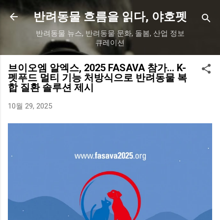
기본 콘텐츠로 건너뛰기
반려동물 흐름을 읽다, 야호펫
반려동물 뉴스, 반려동물 문화, 돌봄, 산업 정보
큐레이션
브이오엠 알엑스, 2025 FASAVA 참가… K-
펫푸드 멀티 기능 처방식으로 반려동물 복
합 질환 솔루션 제시
10월 29, 2025