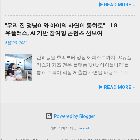
▶️ READ MORE »
동안 5...
현대횟집은 군산 방문 시 반드시 들러볼 만한 애
등 관계 개선 및 중재 프로그램 특히 전문가 그
는 기능성 조성물 특허 등록을 마쳤다. 이번 특
견동반 식당입니다. #군산애견동반식당 #선유
룹과의 협업을 통해 반려견 행동문제로 인한 이
허 취득을 계기로 비앤비엘은 반려동물 전문 제
도맛집 #옥돌해수욕장 #현대횟집 #반려견동반
웃 간 갈등을 예방하고, 길고양이 문제를 비롯한
조 브랜드인 ‘비앤비엘펫(BNBL Pet)’을 앞세워
"우리 집 댕냥이와 아이의 사연이 동화로"… LG
여행 #애견동반식사 #고군산군도여행 #신선한
도심 속 동물 관련 이슈를 이성적·체계적으로 풀
빠르게 성장하는 펫 아이케어(Eye-Care) 시장
유플러스, AI 기반 참여형 콘텐츠 선보여
회덮밥 #반려동물함께 #바다여행맛집
어가는 계기를 마련했다. 1만 1,000㎡ 규모 '안산
공략에 속도를 낸다. 산학협력 연구 성과 결실…
호수공원 반려견놀이터'의 완성 협약식 장소인
기술 전문성 입증 이번에 등록된 특허(특허번호
8월 03, 2026
안산호수공원 반려견놀이터는 민선 8기 공약 사
제10-2934219호)는 2025년 4월 출원되어 2026
업의 결실이다. 호수공원 내 급경사지로 활용도
년 2월 최종 등록이 완료됐다. 발명자로는 김성
반려동물 추억부터 성장 에피소드까지 LG유플
가 낮았던 1만 1,000㎡ 부지를 재해석하여 조성
욱, 이기오, 김정민, 하정헌 연구진이 참여했으
러스가 키즈 전용 플랫폼 'U+tv 아이들나라'를
되었으며, 2025년 12월 착공 후 2026년 5월 준공
며, 비앤비엘의 자체 R&D 역량과 단국대학교 식
통해 고객이 직접 제출한 사연을 바탕으로 AI 동
을 마쳤다. 해당 시설에는 반려견을 위한 다채로
품영양학과와의 밀접한 교류협력이 만들어낸
화 콘텐츠를 제작하는 고객 참여형 이벤트 '우리
▶️ READ MORE »
운 특화 시설이 들어섰다. 반려견 물놀이 공간 (3
산학 공동 성과물이다. 반려동물의 착색된 눈물
아이가 동화 주인공'을 개최한다. 이번 시도는
개소) 반려견 놀이훈련 시설 (어질리티 9개) 보
자국은 단순한 외관상의 착색 문제를 넘어 눈 주
단순한 미디어 시청 환경을 넘어, 고객의 일상과
호자 및 반려견 쉼터, 그늘막, 세족장 등 편의시
변 피부염이나 질환으로 이어질 수 있는 중요한
반려동물에 관한 추억을 생성형 AI 기술과 결합
설 8월 1일 시범 운영 시작… 9월 5일 정식 개장
헬스케어 영역이다. 특히 말티즈, 푸들, 시츄 등
해 맞춤형 오리지널 콘텐츠로 전환한다는 점에
Powered by Blogger
안산호수공원 반려견놀이터는 2026년 8월 1일
국내 상위 견종인 소형견 보호자들 사이에서 고
서 미디어 업계의 주목을 받고 있다. 일상 에피
부터 시범 운영에 들어갔다. 시는 시범 운영 기
기능성 케어 제품에 대한 수요가 꾸준히 증가하
소드부터 반려동물 이야기까지… AI 동화로 재탄
테마 이미지 제공:
wibs24
간 동안 시설 운영 현황과 이용자 만족도를 종합
고 있어 이번 특허 기술의 상용화 가치는 매우
생 이벤트는 오는 8월 4일부터 8월 17일까지 약
적으로 점검·보완하여 오는 9월 5일 정식 개장식
높게 평가된다. '비앤비엘펫' 브랜드 통해 원스톱
2주간 진행된다. 참가를 희망하는 고객은 U+tv