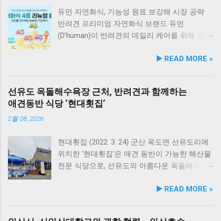
듀먼 자연화식, 기능성 원료 보강해 시장 공략
반려견 프리미엄 자연화식 브랜드 듀먼
(D’human)이 반려견의 데일리 케어를 위해 맞춤
영양 설계를 대폭 강화한 ‘케어화식’ 4종을 리뉴
▶️ READ MORE »
얼 출시했다고 3일 발표했다. 주요 건강 고민 맞
춤 영양 설계… 기능성 원료 대폭 보강 이번 리뉴
얼은 반려견이 일상에서 직면하는 대표적인 건
선유도 옥돌해수욕장 근처, 반려견과 함께하는
강 고민을 식사만으로 간편하게 관리할 수 있도
애견동반 식당 ‘현대횟집’
록 설계된 점이 핵심이다. 기존 레시피의 기호
성을 유지하면서 원료 배합 비율을 조정하고 기
2월 08, 2026
능성 원료를 보강해 매일 부담 없이 단독 급여할
수 있는 데일리 영양 케어 제품으로 업그레이드
현대횟집 (2022. 3. 24) 군산 옥도면 선유도리에
됐다. 리뉴얼 라인업은 국내산 닭가슴살을 베이
위치한 ‘현대횟집’은 애견 동반이 가능한 해산물
스로 영역별 기능성 성분을 더한 4종으로 구성
전문 식당으로, 선유도의 아름다운 옥돌해수욕
된다. 닭가슴살&초록입홍합 튼튼관절 : 초록입
장과 인접해 있어 반려견과 함께 바닷가 여행을
▶️ READ MORE »
홍합, 보스웰리아, 상어 연골을 배합해 관절과
즐기기에 안성맞춤인 곳입니다. 옥돌해수욕장
연골 건강 유지에 기여한다. 닭가슴살&빌베리
은 모래가 아닌 부드러운 옥돌로 이루어진 특별
눈가반짝 : 빌베리, 루테인, 베타카로틴, 밀크씨
한 해변으로, 자연 그대로의 매력을 간직하고 있