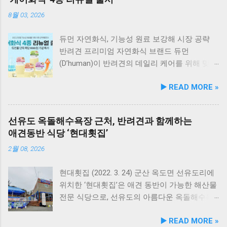
8월 03, 2026
듀먼 자연화식, 기능성 원료 보강해 시장 공략
반려견 프리미엄 자연화식 브랜드 듀먼
(D’human)이 반려견의 데일리 케어를 위해 맞춤
영양 설계를 대폭 강화한 ‘케어화식’ 4종을 리뉴
▶️ READ MORE »
얼 출시했다고 3일 발표했다. 주요 건강 고민 맞
춤 영양 설계… 기능성 원료 대폭 보강 이번 리뉴
얼은 반려견이 일상에서 직면하는 대표적인 건
선유도 옥돌해수욕장 근처, 반려견과 함께하는
강 고민을 식사만으로 간편하게 관리할 수 있도
애견동반 식당 ‘현대횟집’
록 설계된 점이 핵심이다. 기존 레시피의 기호
성을 유지하면서 원료 배합 비율을 조정하고 기
2월 08, 2026
능성 원료를 보강해 매일 부담 없이 단독 급여할
수 있는 데일리 영양 케어 제품으로 업그레이드
현대횟집 (2022. 3. 24) 군산 옥도면 선유도리에
됐다. 리뉴얼 라인업은 국내산 닭가슴살을 베이
위치한 ‘현대횟집’은 애견 동반이 가능한 해산물
스로 영역별 기능성 성분을 더한 4종으로 구성
전문 식당으로, 선유도의 아름다운 옥돌해수욕
된다. 닭가슴살&초록입홍합 튼튼관절 : 초록입
장과 인접해 있어 반려견과 함께 바닷가 여행을
▶️ READ MORE »
홍합, 보스웰리아, 상어 연골을 배합해 관절과
즐기기에 안성맞춤인 곳입니다. 옥돌해수욕장