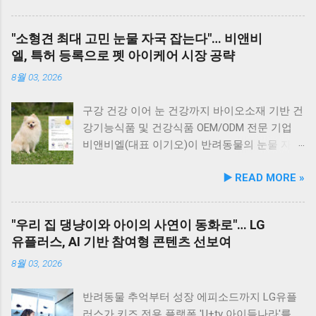
연골 건강 유지에 기여한다. 닭가슴살&빌베리
은 모래가 아닌 부드러운 옥돌로 이루어진 특별
눈가반짝 : 빌베리, 루테인, 베타카로틴, 밀크씨
한 해변으로, 자연 그대로의 매력을 간직하고 있
"소형견 최대 고민 눈물 자국 잡는다"… 비앤비
슬을 배합해 눈 건강과 항산화를 돕는다. 닭가슴
지요. 옥돌해수욕장 풍경 현대횟집은 해수욕장
엘, 특허 등록으로 펫 아이케어 시장 공략
살&연어 빛나는 피모 : 오메가-3가 풍부한 연어
입구 부근에 자리해 있어 산책 후 편안하게 식사
에 히알루론산, 비오틴, 피쉬콜라겐을 담아 피모
를 할 수 있습니다. 야외 테이블과 실내 창가 쪽
8월 03, 2026
케어를 지원한다. 닭가슴살&토마토 튼튼체력 :
자리에서 반려견과 함께 식사가 가능하니, 반려
토마토, 타우린, L-카르니틴을 조합해 활력과 체
동물과의 외출 시 식당 선택에 고민이 적어지는
구강 건강 이어 눈 건강까지 바이오소재 기반 건
력 컨디션 유지에 중점을 두었다. 100% 휴먼그
장점이 있습니다. 포근한 계절에는 야외에서 선
강기능식품 및 건강식품 OEM/ODM 전문 기업
레이드 및 AAFCO 주식 영양 기준 충족 듀먼 케
유항의 조용한 풍경을 감상하며 식사하는 것도
비앤비엘(대표 이기오)이 반려동물의 눈물 자국
어화식은 사람이 섭취할 수 있는 100% 휴먼그레
추천드립니다. 식당 풍경 이곳에서 맛본 회덮밥
및 눈물 과다 증상 예방과 개선에 효과를 나타내
▶️ READ MORE »
이드 원료만을 사용한다. 특히 미국 사료관리협
은 싱싱한 활어 광어가 푸짐하게 올라가 있어 신
는 기능성 조성물 특허 등록을 마쳤다. 이번 특
회(AAFCO)와 국립축산과학원(NIAS)의 주식 영
선함과 식감 모두 뛰어납니다. 도시에서는 쉽게
허 취득을 계기로 비앤비엘은 반려동물 전문 제
양 가이드라인을 충족하도록 제조되어 별도의
맛보기 힘든 신선함이 살아있어, 밑반찬 없이도
조 브랜드인 ‘비앤비엘펫(BNBL Pet)’을 앞세워
"우리 집 댕냥이와 아이의 사연이 동화로"… LG
영양제 추가 없이 주식으로 급여가 가능하다. 생
충분히 만족스러운 한 끼가 됩니다. 군산 고군산
빠르게 성장하는 펫 아이케어(Eye-Care) 시장
유플러스, AI 기반 참여형 콘텐츠 선보여
산 과정에서는 겔화제, 산화방지제, 착색료 등 8
군도 여행을 더욱 풍성하게 만드는 든든한 식사
공략에 속도를 낸다. 산학협력 연구 성과 결실…
가지 합성 첨가물을 완전 배제했으며, 국내 최초
로, 여행객들에게도 큰 사랑을 받고 있습니다.
기술 전문성 입증 이번에 등록된 특허(특허번호
8월 03, 2026
의 화식 자동화 전용 공장에서 엄격한 위생 품질
식당 앞 바다에 정박된 어선들의 모습 현대횟집
제10-2934219호)는 2025년 4월 출원되어 2026
기준을 적용해 안전성을 확보했다. 리뉴얼 기념
앞 바다에 정박된 어선들을 바라보면, 마치 그림
년 2월 최종 등록이 완료됐다. 발명자로는 김성
반려동물 추억부터 성장 에피소드까지 LG유플
자사몰 특별 프로모션 진행 듀먼은 케어화식 리
같은 풍경이 펼쳐져 군산 바다 여행의 로망을 한
욱, 이기오, 김정민, 하정헌 연구진이 참여했으
러스가 키즈 전용 플랫폼 'U+tv 아이들나라'를