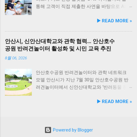
뉴얼 출시를 기념해 오는 8월 10일까지 자사 공
층 더해 줍니다. 반려견과 함께 자연의 아름다움
며, 비앤비엘의 자체 R&D 역량과 단국대학교 식
통해 고객이 직접 제출한 사연을 바탕으로 AI 동
식 몰에서 할인 프로모션을 실시한다. 행사 기간
을 누리고, 신선한 해산물 요리도 즐길 수 있는
품영양학과와의 밀접한 교류협력이 만들어낸
화 콘텐츠를 제작하는 고객 참여형 이벤트 '우리
▶️ READ MORE »
동안 5...
현대횟집은 군산 방문 시 반드시 들러볼 만한 애
산학 공동 성과물이다. 반려동물의 착색된 눈물
아이가 동화 주인공'을 개최한다. 이번 시도는
견동반 식당입니다. #군산애견동반식당 #선유
자국은 단순한 외관상의 착색 문제를 넘어 눈 주
단순한 미디어 시청 환경을 넘어, 고객의 일상과
도맛집 #옥돌해수욕장 #현대횟집 #반려견동반
변 피부염이나 질환으로 이어질 수 있는 중요한
반려동물에 관한 추억을 생성형 AI 기술과 결합
안산시, 신안산대학교와 관학 협력… 안산호수
여행 #애견동반식사 #고군산군도여행 #신선한
헬스케어 영역이다. 특히 말티즈, 푸들, 시츄 등
해 맞춤형 오리지널 콘텐츠로 전환한다는 점에
공원 반려견놀이터 활성화 및 시민 교육 추진
회덮밥 #반려동물함께 #바다여행맛집
국내 상위 견종인 소형견 보호자들 사이에서 고
서 미디어 업계의 주목을 받고 있다. 일상 에피
기능성 케어 제품에 대한 수요가 꾸준히 증가하
소드부터 반려동물 이야기까지… AI 동화로 재탄
8월 06, 2026
고 있어 이번 특허 기술의 상용화 가치는 매우
생 이벤트는 오는 8월 4일부터 8월 17일까지 약
높게 평가된다. '비앤비엘펫' 브랜드 통해 원스톱
2주간 진행된다. 참가를 희망하는 고객은 U+tv
안산호수공원 반려견놀이터와 관학 네트워크
OEM/ODM 제공 비앤비엘은 이번 특허 기술을
내 이벤트 배너를 통해 연결되는 네이버 폼에서
모델 안산시가 지난 7월 30일 안산호수공원 반
펫 헬스케어 전문 브랜드 비앤비엘펫을 통해
자녀의 특별한 경험이나 일상 이야기를 제출할
려견놀이터에서 신안산대학교와 ‘반려동물 문
B2B 상용화할 계획이다. 비앤비엘펫은 반려동
수 있다. 사연의 주제는 자유롭다. 아이의 일상
화 및 동물보호를 위한 업무 협약’을 체결했다.
▶️ READ MORE »
물 뉴트리션 제품의 기획부터 제형 설계, 연구
에피소드나 첫 심부름과 같은 성장 기록은 물론,
이번 협약은 안산시의 풍부한 행정 자원과 신안
개발, 생산, 출하에 이르는 전 과정을 원스톱으
가족의 일원인 반려동물과의 따뜻한 추억 등 가
산대학교가 보유한 반려동물 분야 전문 인력을
로 처리하는 전문 OEM/ODM 솔루션을 제공하고
슴 뭉클한 이야기들이 모두 포함된다. LG유플
유기적으로 연계해 지역 사회 동물복지 수준을
있다. 이기오 비앤비엘 대표는 “이번 특허 등록
러스는 접수된 사연 중 우수한 이야기 3편을 선
한 차원 끌어올리기 위해 추진됐다. 관학 협력을
Powered by Blogger
은 기존에 보유하고 있던 ‘반려동물 구강 건강
정해 1분에서 6분 분량의 AI 동화 영상 콘텐츠로
통한 올바른 반려문화 정착 및 갈등 해소 안산시