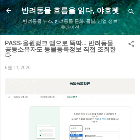
기본 콘텐츠로 건너뛰기
반려동물 흐름을 읽다, 야호펫
반려동물 뉴스, 반려동물 문화, 돌봄, 산업 정보
큐레이션
PASS·올원뱅크 앱으로 뚝딱… 반려동물
공동소유자도 동물등록정보 직접 조회한
다
6월 11, 2026