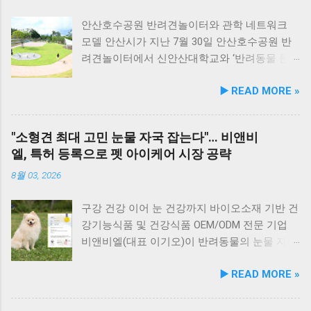
능성 원료를 보강해 매일 부담 없이 단독 급여할
수 있는 데일리 영양 케어 제품으로 업그레이드
안산호수공원 반려견놀이터와 관학 네트워크
됐다. 리뉴얼 라인업은 국내산 닭가슴살을 베이
모델 안산시가 지난 7월 30일 안산호수공원 반
스로 영역별 기능성 성분을 더한 4종으로 구성
려견놀이터에서 신안산대학교와 ‘반려동물 문
된다. 닭가슴살&초록입홍합 튼튼관절 : 초록입
화 및 동물보호를 위한 업무 협약’을 체결했다.
▶️ READ MORE »
홍합, 보스웰리아, 상어 연골을 배합해 관절과
이번 협약은 안산시의 풍부한 행정 자원과 신안
연골 건강 유지에 기여한다. 닭가슴살&빌베리
산대학교가 보유한 반려동물 분야 전문 인력을
눈가반짝 : 빌베리, 루테인, 베타카로틴, 밀크씨
유기적으로 연계해 지역 사회 동물복지 수준을
"소형견 최대 고민 눈물 자국 잡는다"… 비앤비
슬을 배합해 눈 건강과 항산화를 돕는다. 닭가슴
한 차원 끌어올리기 위해 추진됐다. 관학 협력을
엘, 특허 등록으로 펫 아이케어 시장 공략
살&연어 빛나는 피모 : 오메가-3가 풍부한 연어
통한 올바른 반려문화 정착 및 갈등 해소 안산시
에 히알루론산, 비오틴, 피쉬콜라겐을 담아 피모
와 신안산대학교는 전문 인적 자원을 바탕으로
8월 03, 2026
케어를 지원한다. 닭가슴살&토마토 튼튼체력 :
시민들이 체감할 수 있는 실질적인 반려동물 지
토마토, 타우린, L-카르니틴을 조합해 활력과 체
원 사업을 전개한다. 양 기관의 핵심 협력 분야
구강 건강 이어 눈 건강까지 바이오소재 기반 건
력 컨디션 유지에 중점을 두었다. 100% 휴먼그
는 다음과 같다. 반려견놀이터 운영 지원 및 이
강기능식품 및 건강식품 OEM/ODM 전문 기업
레이드 및 AAFCO 주식 영양 기준 충족 듀먼 케
용 활성화 반려동물 문화교실 및 반려견 행동교
비앤비엘(대표 이기오)이 반려동물의 눈물 자국
어화식은 사람이 섭취할 수 있는 100% 휴먼그레
정 등 시민 맞춤형 교육 길고양이 관련 시민 갈
및 눈물 과다 증상 예방과 개선에 효과를 나타내
▶️ READ MORE »
이드 원료만을 사용한다. 특히 미국 사료관리협
등 관계 개선 및 중재 프로그램 특히 전문가 그
는 기능성 조성물 특허 등록을 마쳤다. 이번 특
회(AAFCO)와 국립축산과학원(NIAS)의 주식 영
룹과의 협업을 통해 반려견 행동문제로 인한 이
허 취득을 계기로 비앤비엘은 반려동물 전문 제
양 가이드라인을 충족하도록 제조되어 별도의
웃 간 갈등을 예방하고, 길고양이 문제를 비롯한
조 브랜드인 ‘비앤비엘펫(BNBL Pet)’을 앞세워