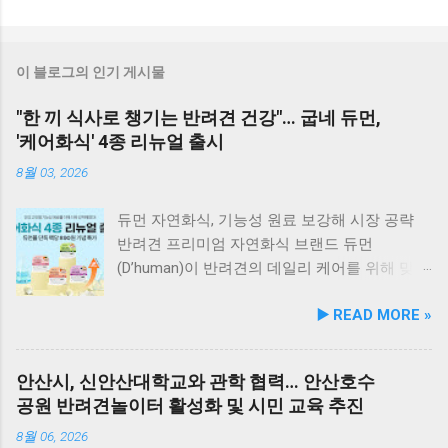
이 블로그의 인기 게시물
"한 끼 식사로 챙기는 반려견 건강"… 굽네 듀먼,
'케어화식' 4종 리뉴얼 출시
8월 03, 2026
듀먼 자연화식, 기능성 원료 보강해 시장 공략
반려견 프리미엄 자연화식 브랜드 듀먼
(D’human)이 반려견의 데일리 케어를 위해 맞춤
영양 설계를 대폭 강화한 ‘케어화식’ 4종을 리뉴
▶️ READ MORE »
얼 출시했다고 3일 발표했다. 주요 건강 고민 맞
춤 영양 설계… 기능성 원료 대폭 보강 이번 리뉴
얼은 반려견이 일상에서 직면하는 대표적인 건
안산시, 신안산대학교와 관학 협력… 안산호수
강 고민을 식사만으로 간편하게 관리할 수 있도
공원 반려견놀이터 활성화 및 시민 교육 추진
록 설계된 점이 핵심이다. 기존 레시피의 기호
성을 유지하면서 원료 배합 비율을 조정하고 기
8월 06, 2026