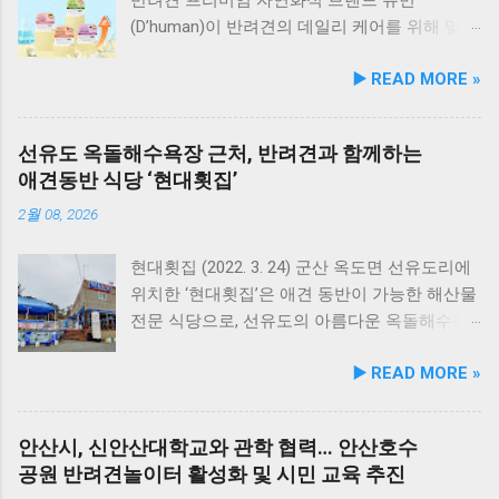
(D’human)이 반려견의 데일리 케어를 위해 맞춤
영양 설계를 대폭 강화한 ‘케어화식’ 4종을 리뉴
▶️ READ MORE »
얼 출시했다고 3일 발표했다. 주요 건강 고민 맞
춤 영양 설계… 기능성 원료 대폭 보강 이번 리뉴
얼은 반려견이 일상에서 직면하는 대표적인 건
선유도 옥돌해수욕장 근처, 반려견과 함께하는
강 고민을 식사만으로 간편하게 관리할 수 있도
애견동반 식당 ‘현대횟집’
록 설계된 점이 핵심이다. 기존 레시피의 기호
성을 유지하면서 원료 배합 비율을 조정하고 기
2월 08, 2026
능성 원료를 보강해 매일 부담 없이 단독 급여할
수 있는 데일리 영양 케어 제품으로 업그레이드
현대횟집 (2022. 3. 24) 군산 옥도면 선유도리에
됐다. 리뉴얼 라인업은 국내산 닭가슴살을 베이
위치한 ‘현대횟집’은 애견 동반이 가능한 해산물
스로 영역별 기능성 성분을 더한 4종으로 구성
전문 식당으로, 선유도의 아름다운 옥돌해수욕
된다. 닭가슴살&초록입홍합 튼튼관절 : 초록입
장과 인접해 있어 반려견과 함께 바닷가 여행을
▶️ READ MORE »
홍합, 보스웰리아, 상어 연골을 배합해 관절과
즐기기에 안성맞춤인 곳입니다. 옥돌해수욕장
연골 건강 유지에 기여한다. 닭가슴살&빌베리
은 모래가 아닌 부드러운 옥돌로 이루어진 특별
눈가반짝 : 빌베리, 루테인, 베타카로틴, 밀크씨
한 해변으로, 자연 그대로의 매력을 간직하고 있
안산시, 신안산대학교와 관학 협력… 안산호수
슬을 배합해 눈 건강과 항산화를 돕는다. 닭가슴
지요. 옥돌해수욕장 풍경 현대횟집은 해수욕장
공원 반려견놀이터 활성화 및 시민 교육 추진
살&연어 빛나는 피모 : 오메가-3가 풍부한 연어
입구 부근에 자리해 있어 산책 후 편안하게 식사