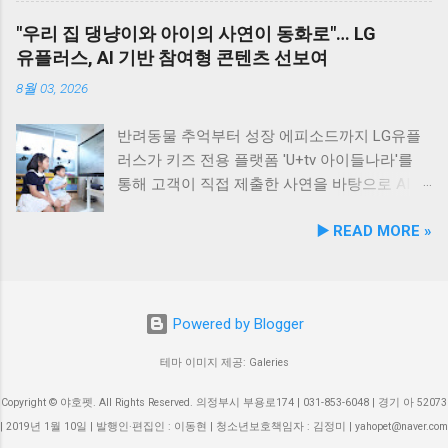
도맛집 #옥돌해수욕장 #현대횟집 #반려견동반
웃 간 갈등을 예방하고, 길고양이 문제를 비롯한
조 브랜드인 ‘비앤비엘펫(BNBL Pet)’을 앞세워
"우리 집 댕냥이와 아이의 사연이 동화로"… LG
여행 #애견동반식사 #고군산군도여행 #신선한
도심 속 동물 관련 이슈를 이성적·체계적으로 풀
빠르게 성장하는 펫 아이케어(Eye-Care) 시장
유플러스, AI 기반 참여형 콘텐츠 선보여
회덮밥 #반려동물함께 #바다여행맛집
어가는 계기를 마련했다. 1만 1,000㎡ 규모 '안산
공략에 속도를 낸다. 산학협력 연구 성과 결실…
호수공원 반려견놀이터'의 완성 협약식 장소인
기술 전문성 입증 이번에 등록된 특허(특허번호
8월 03, 2026
안산호수공원 반려견놀이터는 민선 8기 공약 사
제10-2934219호)는 2025년 4월 출원되어 2026
업의 결실이다. 호수공원 내 급경사지로 활용도
년 2월 최종 등록이 완료됐다. 발명자로는 김성
반려동물 추억부터 성장 에피소드까지 LG유플
가 낮았던 1만 1,000㎡ 부지를 재해석하여 조성
욱, 이기오, 김정민, 하정헌 연구진이 참여했으
러스가 키즈 전용 플랫폼 'U+tv 아이들나라'를
되었으며, 2025년 12월 착공 후 2026년 5월 준공
며, 비앤비엘의 자체 R&D 역량과 단국대학교 식
통해 고객이 직접 제출한 사연을 바탕으로 AI 동
을 마쳤다. 해당 시설에는 반려견을 위한 다채로
품영양학과와의 밀접한 교류협력이 만들어낸
화 콘텐츠를 제작하는 고객 참여형 이벤트 '우리
▶️ READ MORE »
운 특화 시설이 들어섰다. 반려견 물놀이 공간 (3
산학 공동 성과물이다. 반려동물의 착색된 눈물
아이가 동화 주인공'을 개최한다. 이번 시도는
개소) 반려견 놀이훈련 시설 (어질리티 9개) 보
자국은 단순한 외관상의 착색 문제를 넘어 눈 주
단순한 미디어 시청 환경을 넘어, 고객의 일상과
호자 및 반려견 쉼터, 그늘막, 세족장 등 편의시
변 피부염이나 질환으로 이어질 수 있는 중요한
반려동물에 관한 추억을 생성형 AI 기술과 결합
설 8월 1일 시범 운영 시작… 9월 5일 정식 개장
헬스케어 영역이다. 특히 말티즈, 푸들, 시츄 등
해 맞춤형 오리지널 콘텐츠로 전환한다는 점에
Powered by Blogger
안산호수공원 반려견놀이터는 2026년 8월 1일
국내 상위 견종인 소형견 보호자들 사이에서 고
서 미디어 업계의 주목을 받고 있다. 일상 에피
부터 시범 운영에 들어갔다. 시는 시범 운영 기
기능성 케어 제품에 대한 수요가 꾸준히 증가하
소드부터 반려동물 이야기까지… AI 동화로 재탄
테마 이미지 제공: Galeries
간 동안 시설 운영 현황과 이용자 만족도를 종합
고 있어 이번 특허 기술의 상용화 가치는 매우
생 이벤트는 오는 8월 4일부터 8월 17일까지 약
적으로 점검·보완하여 오는 9월 5일 정식 개장식
높게 평가된다. '비앤비엘펫' 브랜드 통해 원스톱
2주간 진행된다. 참가를 희망하는 고객은 U+tv
Copyright © 야호펫. All Rights Reserved. 의정부시 부용로174 | 031-853-6048 | 경기 아 52073
을 개최할 예정이다. 이민근 안산시장은 이번 협
OEM/ODM 제공 비앤비엘은 이번 특허 기술을
내 이벤트 배너를 통해 연결되는 네이버 폼에서
| 2019년 1월 10일 | 발행인·편집인 : 이동현 | 청소년보호책임자 : 김정미 | yahopet@naver.com
약으로 전문성을 갖춘 관학 연계망이 구축된 만
펫 헬스케어 전문 브랜드 비앤비엘펫을 통해
자녀의 특별한 경험이나 일상 이야기를 제출할