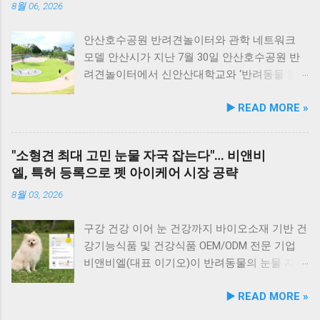
에 히알루론산, 비오틴, 피쉬콜라겐을 담아 피모
를 할 수 있습니다. 야외 테이블과 실내 창가 쪽
8월 06, 2026
케어를 지원한다. 닭가슴살&토마토 튼튼체력 :
자리에서 반려견과 함께 식사가 가능하니, 반려
토마토, 타우린, L-카르니틴을 조합해 활력과 체
동물과의 외출 시 식당 선택에 고민이 적어지는
안산호수공원 반려견놀이터와 관학 네트워크
력 컨디션 유지에 중점을 두었다. 100% 휴먼그
장점이 있습니다. 포근한 계절에는 야외에서 선
모델 안산시가 지난 7월 30일 안산호수공원 반
레이드 및 AAFCO 주식 영양 기준 충족 듀먼 케
유항의 조용한 풍경을 감상하며 식사하는 것도
려견놀이터에서 신안산대학교와 ‘반려동물 문
어화식은 사람이 섭취할 수 있는 100% 휴먼그레
추천드립니다. 식당 풍경 이곳에서 맛본 회덮밥
화 및 동물보호를 위한 업무 협약’을 체결했다.
▶️ READ MORE »
이드 원료만을 사용한다. 특히 미국 사료관리협
은 싱싱한 활어 광어가 푸짐하게 올라가 있어 신
이번 협약은 안산시의 풍부한 행정 자원과 신안
회(AAFCO)와 국립축산과학원(NIAS)의 주식 영
선함과 식감 모두 뛰어납니다. 도시에서는 쉽게
산대학교가 보유한 반려동물 분야 전문 인력을
양 가이드라인을 충족하도록 제조되어 별도의
맛보기 힘든 신선함이 살아있어, 밑반찬 없이도
유기적으로 연계해 지역 사회 동물복지 수준을
"소형견 최대 고민 눈물 자국 잡는다"… 비앤비
영양제 추가 없이 주식으로 급여가 가능하다. 생
충분히 만족스러운 한 끼가 됩니다. 군산 고군산
한 차원 끌어올리기 위해 추진됐다. 관학 협력을
엘, 특허 등록으로 펫 아이케어 시장 공략
산 과정에서는 겔화제, 산화방지제, 착색료 등 8
군도 여행을 더욱 풍성하게 만드는 든든한 식사
통한 올바른 반려문화 정착 및 갈등 해소 안산시
가지 합성 첨가물을 완전 배제했으며, 국내 최초
로, 여행객들에게도 큰 사랑을 받고 있습니다.
와 신안산대학교는 전문 인적 자원을 바탕으로
8월 03, 2026
의 화식 자동화 전용 공장에서 엄격한 위생 품질
식당 앞 바다에 정박된 어선들의 모습 현대횟집
시민들이 체감할 수 있는 실질적인 반려동물 지
기준을 적용해 안전성을 확보했다. 리뉴얼 기념
앞 바다에 정박된 어선들을 바라보면, 마치 그림
원 사업을 전개한다. 양 기관의 핵심 협력 분야
구강 건강 이어 눈 건강까지 바이오소재 기반 건
자사몰 특별 프로모션 진행 듀먼은 케어화식 리
같은 풍경이 펼쳐져 군산 바다 여행의 로망을 한
는 다음과 같다. 반려견놀이터 운영 지원 및 이
강기능식품 및 건강식품 OEM/ODM 전문 기업
뉴얼 출시를 기념해 오는 8월 10일까지 자사 공
층 더해 줍니다. 반려견과 함께 자연의 아름다움
용 활성화 반려동물 문화교실 및 반려견 행동교
비앤비엘(대표 이기오)이 반려동물의 눈물 자국
식 몰에서 할인 프로모션을 실시한다. 행사 기간
을 누리고, 신선한 해산물 요리도 즐길 수 있는
정 등 시민 맞춤형 교육 길고양이 관련 시민 갈
및 눈물 과다 증상 예방과 개선에 효과를 나타내
▶️ READ MORE »
동안 5...
현대횟집은 군산 방문 시 반드시 들러볼 만한 애
등 관계 개선 및 중재 프로그램 특히 전문가 그
는 기능성 조성물 특허 등록을 마쳤다. 이번 특
견동반 식당입니다. #군산애견동반식당 #선유
룹과의 협업을 통해 반려견 행동문제로 인한 이
허 취득을 계기로 비앤비엘은 반려동물 전문 제