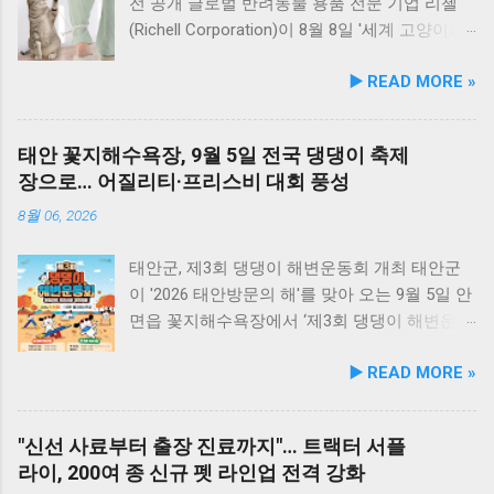
되었으며, 2025년 12월 착공 후 2026년 5월 준공
유항의 조용한 풍경을 감상하며 식사하는 것도
전 공개 글로벌 반려동물 용품 전문 기업 리첼
을 마쳤다. 해당 시설에는 반려견을 위한 다채로
추천드립니다. 식당 풍경 이곳에서 맛본 회덮밥
(Richell Corporation)이 8월 8일 '세계 고양이의
운 특화 시설이 들어섰다. 반려견 물놀이 공간 (3
은 싱싱한 활어 광어가 푸짐하게 올라가 있어 신
날'을 맞아 바쁜 현대인 보호자들을 위해 개발한
▶️ READ MORE »
개소) 반려견 놀이훈련 시설 (어질리티 9개) 보
선함과 식감 모두 뛰어납니다. 도시에서는 쉽게
신규 고양이 완구 시리즈 ‘냐오(nyaao)’의 2026
호자 및 반려견 쉼터, 그늘막, 세족장 등 편의시
맛보기 힘든 신선함이 살아있어, 밑반찬 없이도
년 9월 정식 출시를 앞두고 사전 모니터단(체험
설 8월 1일 시범 운영 시작… 9월 5일 정식 개장
충분히 만족스러운 한 끼가 됩니다. 군산 고군산
단)을 모집한다. 이번에 새롭게 선보이는 ‘냐오’
태안 꽃지해수욕장, 9월 5일 전국 댕댕이 축제
안산호수공원 반려견놀이터는 2026년 8월 1일
군도 여행을 더욱 풍성하게 만드는 든든한 식사
시리즈는 "바쁜 일상 속에서도 반려묘와의 시간
장으로… 어질리티·프리스비 대회 풍성
부터 시범 운영에 들어갔다. 시는 시범 운영 기
로, 여행객들에게도 큰 사랑을 받고 있습니다.
을 자연스럽게 즐기자"는 취지에서 기획되었다.
간 동안 시설 운영 현황과 이용자 만족도를 종합
식당 앞 바다에 정박된 어선들의 모습 현대횟집
리첼의 조사에 따르면, 고양이 보호자 대다수가
8월 06, 2026
적으로 점검·보완하여 오는 9월 5일 정식 개장식
앞 바다에 정박된 어선들을 바라보면, 마치 그림
바쁜 일과로 인해 "주 몇 회, 1회당 15~30분 이
을 개최할 예정이다. 이민근 안산시장은 이번 협
같은 풍경이 펼쳐져 군산 바다 여행의 로망을 한
내"로 놀아주는 데 그치며, 함께 놀 시간이 부족
태안군, 제3회 댕댕이 해변운동회 개최 태안군
약으로 전문성을 갖춘 관학 연계망이 구축된 만
층 더해 줍니다. 반려견과 함께 자연의 아름다움
하다는 미안함을 느끼는 것으로 나타났다. 고양
이 '2026 태안방문의 해'를 맞아 오는 9월 5일 안
큼, 반려인과 비반려인, 그리고 반려동물이 함께
을 누리고, 신선한 해산물 요리도 즐길 수 있는
이의 와우(Wow)!를 이끌어내는 '냐오(nyaao)'의
면읍 꽃지해수욕장에서 ‘제3회 댕댕이 해변운동
상생하고 행복을 ...
현대횟집은 군산 방문 시 반드시 들러볼 만한 애
3가지 핵심 설계 ‘냐오’라는 브랜드명은 고양이
회 및 전국 어질리티&프리스비 경진대회’를 개
▶️ READ MORE »
견동반 식당입니다. #군산애견동반식당 #선유
의 울음소리인 '야옹(nya)'과 감탄사 '와우
최한다. 2024년 국내 최초로 해변을 활용한 반
도맛집 #옥돌해수욕장 #현대횟집 #반려견동반
(wow)'를 결합한 것으로, 작은 움직임으로도 고
려동물 운동회를 선보인 태안군은 지난해 1만
여행 #애견동반식사 #고군산군도여행 #신선한
양이의 호기심을 극대화한다는 의미를 담았다. [
여 명의 방문객을 유치한 데 이어, 올해 더욱 확
"신선 사료부터 출장 진료까지"… 트랙터 서플
회덮밥 #반려동물함께 #바다여행맛집
리첼 '냐오(nyaao)' 시리즈의 3대 안전·편의 특장
대된 규모와 다채로운 프로그램으로 전국의 반
라이, 200여 종 신규 펫 라인업 전격 강화
점 ] No-hand 플레이 : 보호자가 직접 손으로 흔
려인들을 맞이한다. 이웅종 대표·안소미 토크콘