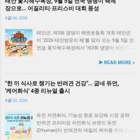
태안 꽃지해수욕장, 9월 5일 전국 댕댕이 축제
안산호수공원 반려견놀이터는 2026년 8월 1일
군도 여행을 더욱 풍성하게 만드는 든든한 식사
시리즈는 "바쁜 일상 속에서도 반려묘와의 시간
장으로… 어질리티·프리스비 대회 풍성
부터 시범 운영에 들어갔다. 시는 시범 운영 기
로, 여행객들에게도 큰 사랑을 받고 있습니다.
을 자연스럽게 즐기자"는 취지에서 기획되었다.
간 동안 시설 운영 현황과 이용자 만족도를 종합
식당 앞 바다에 정박된 어선들의 모습 현대횟집
리첼의 조사에 따르면, 고양이 보호자 대다수가
8월 06, 2026
적으로 점검·보완하여 오는 9월 5일 정식 개장식
앞 바다에 정박된 어선들을 바라보면, 마치 그림
바쁜 일과로 인해 "주 몇 회, 1회당 15~30분 이
을 개최할 예정이다. 이민근 안산시장은 이번 협
같은 풍경이 펼쳐져 군산 바다 여행의 로망을 한
내"로 놀아주는 데 그치며, 함께 놀 시간이 부족
태안군, 제3회 댕댕이 해변운동회 개최 태안군
약으로 전문성을 갖춘 관학 연계망이 구축된 만
층 더해 줍니다. 반려견과 함께 자연의 아름다움
하다는 미안함을 느끼는 것으로 나타났다. 고양
이 '2026 태안방문의 해'를 맞아 오는 9월 5일 안
큼, 반려인과 비반려인, 그리고 반려동물이 함께
을 누리고, 신선한 해산물 요리도 즐길 수 있는
이의 와우(Wow)!를 이끌어내는 '냐오(nyaao)'의
면읍 꽃지해수욕장에서 ‘제3회 댕댕이 해변운동
상생하고 행복을 ...
현대횟집은 군산 방문 시 반드시 들러볼 만한 애
3가지 핵심 설계 ‘냐오’라는 브랜드명은 고양이
회 및 전국 어질리티&프리스비 경진대회’를 개
▶️ READ MORE »
견동반 식당입니다. #군산애견동반식당 #선유
의 울음소리인 '야옹(nya)'과 감탄사 '와우
최한다. 2024년 국내 최초로 해변을 활용한 반
도맛집 #옥돌해수욕장 #현대횟집 #반려견동반
(wow)'를 결합한 것으로, 작은 움직임으로도 고
려동물 운동회를 선보인 태안군은 지난해 1만
여행 #애견동반식사 #고군산군도여행 #신선한
양이의 호기심을 극대화한다는 의미를 담았다. [
여 명의 방문객을 유치한 데 이어, 올해 더욱 확
"한 끼 식사로 챙기는 반려견 건강"… 굽네 듀먼,
회덮밥 #반려동물함께 #바다여행맛집
리첼 '냐오(nyaao)' 시리즈의 3대 안전·편의 특장
대된 규모와 다채로운 프로그램으로 전국의 반
'케어화식' 4종 리뉴얼 출시
점 ] No-hand 플레이 : 보호자가 직접 손으로 흔
려인들을 맞이한다. 이웅종 대표·안소미 토크콘
들지 않아도 발에 착용하거나 놓아두는 것만으
서트와 스포츠 경진대회 행사는 오전 10시부터
8월 03, 2026
로 유발되는 신개념 플레이 방식 오음 위험 요소
오후 5시까지 진행되며, 오후 1시 공식 개막 행
제거 : 깃털이나 끈(실)을 일체 사용하지 않아 이
사와 함께 본격적인 축제가 펼쳐진다. 오후 1시
듀먼 자연화식, 기능성 원료 보강해 시장 공략
물질 섭취 위험 최소화 무건전지·저소음 : 건전
메인 무대에서는 반려견 행동 전문가 이웅종 대
반려견 프리미엄 자연화식 브랜드 듀먼
지가 필요 없어 동작 소음으로 인한 고양이의 놀
표와 개그우먼 안소미가 함께하는 토크콘서트
(D’human)이 반려견의 데일리 케어를 위해 맞춤
람 방지 및 지속 사용 가능 신제품 라인업 3종 냐
가 개최된다. 올바른 반려견 훈련법과 건강 관리
영양 설계를 대폭 강화한 ‘케어화식’ 4종을 리뉴