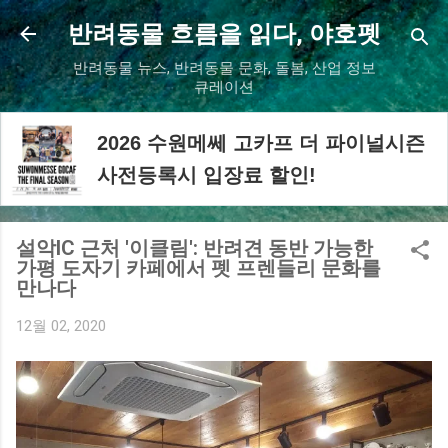
기본 콘텐츠로 건너뛰기
반려동물 흐름을 읽다, 야호펫
반려동물 뉴스, 반려동물 문화, 돌봄, 산업 정보
큐레이션
2026 수원메쎄 고카프 더 파이널시즌
사전등록시 입장료 할인!
설악IC 근처 '이클림': 반려견 동반 가능한
가평 도자기 카페에서 펫 프렌들리 문화를
만나다
12월 02, 2020