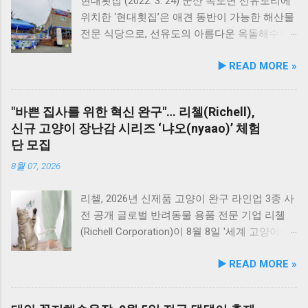
원 사업을 전개한다. 양 기관의 핵심 협력 분야
현대횟집 (2022. 3. 24) 군산 옥도면 선유도리에
는 다음과 같다. 반려견놀이터 운영 지원 및 이
위치한 ‘현대횟집’은 애견 동반이 가능한 해산물
용 활성화 반려동물 문화교실 및 반려견 행동교
전문 식당으로, 선유도의 아름다운 옥돌해수욕
정 등 시민 맞춤형 교육 길고양이 관련 시민 갈
장과 인접해 있어 반려견과 함께 바닷가 여행을
▶️ READ MORE »
등 관계 개선 및 중재 프로그램 특히 전문가 그
즐기기에 안성맞춤인 곳입니다. 옥돌해수욕장
룹과의 협업을 통해 반려견 행동문제로 인한 이
은 모래가 아닌 부드러운 옥돌로 이루어진 특별
웃 간 갈등을 예방하고, 길고양이 문제를 비롯한
한 해변으로, 자연 그대로의 매력을 간직하고 있
"바쁜 집사를 위한 혁신 완구"… 리첼(Richell),
도심 속 동물 관련 이슈를 이성적·체계적으로 풀
지요. 옥돌해수욕장 풍경 현대횟집은 해수욕장
신규 고양이 장난감 시리즈 ‘냐오(nyaao)’ 체험
어가는 계기를 마련했다. 1만 1,000㎡ 규모 '안산
입구 부근에 자리해 있어 산책 후 편안하게 식사
단 모집
호수공원 반려견놀이터'의 완성 협약식 장소인
를 할 수 있습니다. 야외 테이블과 실내 창가 쪽
안산호수공원 반려견놀이터는 민선 8기 공약 사
자리에서 반려견과 함께 식사가 가능하니, 반려
8월 07, 2026
업의 결실이다. 호수공원 내 급경사지로 활용도
동물과의 외출 시 식당 선택에 고민이 적어지는
가 낮았던 1만 1,000㎡ 부지를 재해석하여 조성
장점이 있습니다. 포근한 계절에는 야외에서 선
리첼, 2026년 신제품 고양이 완구 라인업 3종 사
되었으며, 2025년 12월 착공 후 2026년 5월 준공
유항의 조용한 풍경을 감상하며 식사하는 것도
전 공개 글로벌 반려동물 용품 전문 기업 리첼
을 마쳤다. 해당 시설에는 반려견을 위한 다채로
추천드립니다. 식당 풍경 이곳에서 맛본 회덮밥
(Richell Corporation)이 8월 8일 '세계 고양이의
운 특화 시설이 들어섰다. 반려견 물놀이 공간 (3
은 싱싱한 활어 광어가 푸짐하게 올라가 있어 신
날'을 맞아 바쁜 현대인 보호자들을 위해 개발한
▶️ READ MORE »
개소) 반려견 놀이훈련 시설 (어질리티 9개) 보
선함과 식감 모두 뛰어납니다. 도시에서는 쉽게
신규 고양이 완구 시리즈 ‘냐오(nyaao)’의 2026
호자 및 반려견 쉼터, 그늘막, 세족장 등 편의시
맛보기 힘든 신선함이 살아있어, 밑반찬 없이도
년 9월 정식 출시를 앞두고 사전 모니터단(체험
설 8월 1일 시범 운영 시작… 9월 5일 정식 개장
충분히 만족스러운 한 끼가 됩니다. 군산 고군산
단)을 모집한다. 이번에 새롭게 선보이는 ‘냐오’