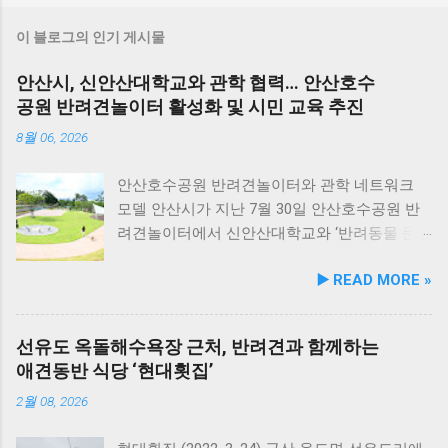
이 블로그의 인기 게시물
안산시, 신안산대학교와 관학 협력… 안산호수
공원 반려견놀이터 활성화 및 시민 교육 추진
8월 06, 2026
안산호수공원 반려견놀이터와 관학 네트워크
모델 안산시가 지난 7월 30일 안산호수공원 반
려견놀이터에서 신안산대학교와 ‘반려동물 문
화 및 동물보호를 위한 업무 협약’을 체결했다.
▶️ READ MORE »
이번 협약은 안산시의 풍부한 행정 자원과 신안
산대학교가 보유한 반려동물 분야 전문 인력을
유기적으로 연계해 지역 사회 동물복지 수준을
선유도 옥돌해수욕장 근처, 반려견과 함께하는
한 차원 끌어올리기 위해 추진됐다. 관학 협력을
애견동반 식당 ‘현대횟집’
통한 올바른 반려문화 정착 및 갈등 해소 안산시
와 신안산대학교는 전문 인적 자원을 바탕으로
2월 08, 2026
시민들이 체감할 수 있는 실질적인 반려동물 지