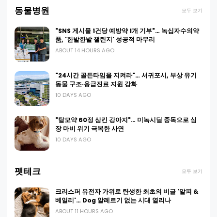
동물병원
모두 보기
"SNS 게시물 1건당 예방약 1개 기부"… 녹십자수의약
품, '한발한발 챌린지' 성공적 마무리
ABOUT 14 HOURS AGO
"24시간 골든타임을 지켜라"… 서귀포시, 부상 유기
동물 구조·응급진료 지원 강화
10 DAYS AGO
"탈모약 60정 삼킨 강아지"… 미녹시딜 중독으로 심
장 마비 위기 극복한 사연
10 DAYS AGO
펫테크
모두 보기
크리스퍼 유전자 가위로 탄생한 최초의 비글 '알피 &
베일리'… Dog 알레르기 없는 시대 열리나
ABOUT 11 HOURS AGO