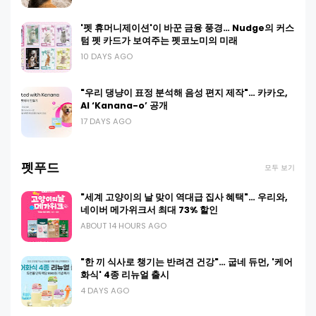
'펫 휴머니제이션'이 바꾼 금융 풍경… Nudge의 커스
텀 펫 카드가 보여주는 펫코노미의 미래
10 DAYS AGO
"우리 댕냥이 표정 분석해 음성 편지 제작"… 카카오,
AI ‘Kanana-o’ 공개
17 DAYS AGO
펫푸드
모두 보기
"세계 고양이의 날 맞이 역대급 집사 혜택"… 우리와,
네이버 메가위크서 최대 73% 할인
ABOUT 14 HOURS AGO
"한 끼 식사로 챙기는 반려견 건강"… 굽네 듀먼, '케어
화식' 4종 리뉴얼 출시
4 DAYS AGO