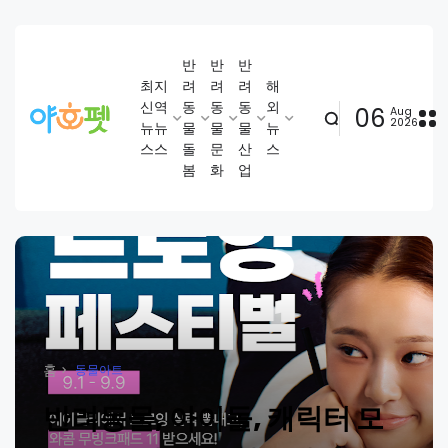
반
반
반
최
지
려
려
려
해
신
역
동
동
동
외
06
Aug
2026
뉴
뉴
물
물
물
뉴
스
스
돌
문
산
스
봄
화
업
홈
동물아트
반려동물, 아이돌, 캐릭터 모