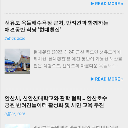
▶️ READ MORE »
얼 출시했다고 3일 발표했다. 주요 건강 고민 맞
춤 영양 설계… 기능성 원료 대폭 보강 이번 리뉴
얼은 반려견이 일상에서 직면하는 대표적인 건
선유도 옥돌해수욕장 근처, 반려견과 함께하는
강 고민을 식사만으로 간편하게 관리할 수 있도
애견동반 식당 ‘현대횟집’
록 설계된 점이 핵심이다. 기존 레시피의 기호
성을 유지하면서 원료 배합 비율을 조정하고 기
2월 08, 2026
능성 원료를 보강해 매일 부담 없이 단독 급여할
수 있는 데일리 영양 케어 제품으로 업그레이드
현대횟집 (2022. 3. 24) 군산 옥도면 선유도리에
됐다. 리뉴얼 라인업은 국내산 닭가슴살을 베이
위치한 ‘현대횟집’은 애견 동반이 가능한 해산물
스로 영역별 기능성 성분을 더한 4종으로 구성
전문 식당으로, 선유도의 아름다운 옥돌해수욕
된다. 닭가슴살&초록입홍합 튼튼관절 : 초록입
장과 인접해 있어 반려견과 함께 바닷가 여행을
▶️ READ MORE »
홍합, 보스웰리아, 상어 연골을 배합해 관절과
즐기기에 안성맞춤인 곳입니다. 옥돌해수욕장
연골 건강 유지에 기여한다. 닭가슴살&빌베리
은 모래가 아닌 부드러운 옥돌로 이루어진 특별
눈가반짝 : 빌베리, 루테인, 베타카로틴, 밀크씨
한 해변으로, 자연 그대로의 매력을 간직하고 있
안산시, 신안산대학교와 관학 협력… 안산호수
슬을 배합해 눈 건강과 항산화를 돕는다. 닭가슴
지요. 옥돌해수욕장 풍경 현대횟집은 해수욕장
공원 반려견놀이터 활성화 및 시민 교육 추진
살&연어 빛나는 피모 : 오메가-3가 풍부한 연어
입구 부근에 자리해 있어 산책 후 편안하게 식사
에 히알루론산, 비오틴, 피쉬콜라겐을 담아 피모
를 할 수 있습니다. 야외 테이블과 실내 창가 쪽
8월 06, 2026
케어를 지원한다. 닭가슴살&토마토 튼튼체력 :
자리에서 반려견과 함께 식사가 가능하니, 반려
토마토, 타우린, L-카르니틴을 조합해 활력과 체
동물과의 외출 시 식당 선택에 고민이 적어지는
안산호수공원 반려견놀이터와 관학 네트워크