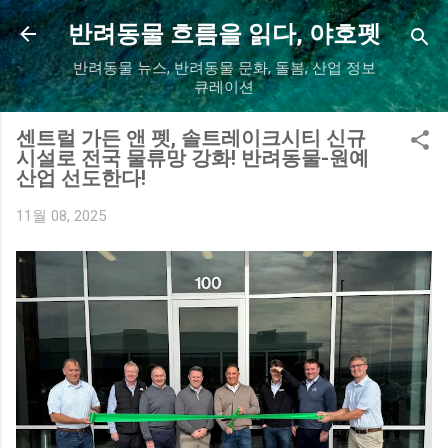
기본 콘텐츠로 건너뛰기
반려동물 흐름을 읽다, 야호펫
반려동물 뉴스, 반려동물 문화, 돌봄, 산업 정보
큐레이션
센트럴 가든 앤 펫, 솔트레이크시티 신규
시설로 전국 물류망 강화! 반려동물-원예
산업 선도한다!
11월 08, 2025