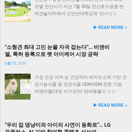
력 컨디션 유지에 중점을 두었다. 100% 휴먼그
장점이 있습니다. 포근한 계절에는 야외에서 선
모델 안산시가 지난 7월 30일 안산호수공원 반
레이드 및 AAFCO 주식 영양 기준 충족 듀먼 케
유항의 조용한 풍경을 감상하며 식사하는 것도
려견놀이터에서 신안산대학교와 ‘반려동물 문
어화식은 사람이 섭취할 수 있는 100% 휴먼그레
추천드립니다. 식당 풍경 이곳에서 맛본 회덮밥
화 및 동물보호를 위한 업무 협약’을 체결했다.
▶️ READ MORE »
이드 원료만을 사용한다. 특히 미국 사료관리협
은 싱싱한 활어 광어가 푸짐하게 올라가 있어 신
이번 협약은 안산시의 풍부한 행정 자원과 신안
회(AAFCO)와 국립축산과학원(NIAS)의 주식 영
선함과 식감 모두 뛰어납니다. 도시에서는 쉽게
산대학교가 보유한 반려동물 분야 전문 인력을
양 가이드라인을 충족하도록 제조되어 별도의
맛보기 힘든 신선함이 살아있어, 밑반찬 없이도
유기적으로 연계해 지역 사회 동물복지 수준을
"소형견 최대 고민 눈물 자국 잡는다"… 비앤비
영양제 추가 없이 주식으로 급여가 가능하다. 생
충분히 만족스러운 한 끼가 됩니다. 군산 고군산
한 차원 끌어올리기 위해 추진됐다. 관학 협력을
엘, 특허 등록으로 펫 아이케어 시장 공략
산 과정에서는 겔화제, 산화방지제, 착색료 등 8
군도 여행을 더욱 풍성하게 만드는 든든한 식사
통한 올바른 반려문화 정착 및 갈등 해소 안산시
가지 합성 첨가물을 완전 배제했으며, 국내 최초
로, 여행객들에게도 큰 사랑을 받고 있습니다.
와 신안산대학교는 전문 인적 자원을 바탕으로
8월 03, 2026
의 화식 자동화 전용 공장에서 엄격한 위생 품질
식당 앞 바다에 정박된 어선들의 모습 현대횟집
시민들이 체감할 수 있는 실질적인 반려동물 지
기준을 적용해 안전성을 확보했다. 리뉴얼 기념
앞 바다에 정박된 어선들을 바라보면, 마치 그림
원 사업을 전개한다. 양 기관의 핵심 협력 분야
구강 건강 이어 눈 건강까지 바이오소재 기반 건
자사몰 특별 프로모션 진행 듀먼은 케어화식 리
같은 풍경이 펼쳐져 군산 바다 여행의 로망을 한
는 다음과 같다. 반려견놀이터 운영 지원 및 이
강기능식품 및 건강식품 OEM/ODM 전문 기업
뉴얼 출시를 기념해 오는 8월 10일까지 자사 공
층 더해 줍니다. 반려견과 함께 자연의 아름다움
용 활성화 반려동물 문화교실 및 반려견 행동교
비앤비엘(대표 이기오)이 반려동물의 눈물 자국
식 몰에서 할인 프로모션을 실시한다. 행사 기간
을 누리고, 신선한 해산물 요리도 즐길 수 있는
정 등 시민 맞춤형 교육 길고양이 관련 시민 갈
및 눈물 과다 증상 예방과 개선에 효과를 나타내
▶️ READ MORE »
동안 5...
현대횟집은 군산 방문 시 반드시 들러볼 만한 애
등 관계 개선 및 중재 프로그램 특히 전문가 그
는 기능성 조성물 특허 등록을 마쳤다. 이번 특
견동반 식당입니다. #군산애견동반식당 #선유
룹과의 협업을 통해 반려견 행동문제로 인한 이
허 취득을 계기로 비앤비엘은 반려동물 전문 제
도맛집 #옥돌해수욕장 #현대횟집 #반려견동반
웃 간 갈등을 예방하고, 길고양이 문제를 비롯한
조 브랜드인 ‘비앤비엘펫(BNBL Pet)’을 앞세워
"우리 집 댕냥이와 아이의 사연이 동화로"… LG
여행 #애견동반식사 #고군산군도여행 #신선한
도심 속 동물 관련 이슈를 이성적·체계적으로 풀
빠르게 성장하는 펫 아이케어(Eye-Care) 시장
유플러스, AI 기반 참여형 콘텐츠 선보여