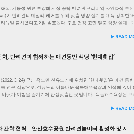
화식, 기능성 원료 보강해 시장 공략 반려견 프리미엄 자연화식 브랜
uman)이 반려견의 데일리 케어를 위해 맞춤 영양 설계를 대폭 강화한 
을 리뉴얼 출시했다고 3일 발표했다. 주요 건강 고민 맞춤 영양 설계…
폭 보강 이번 리뉴얼은 반려견이 일상에서 직면하는 대표적인 건강 
▶️ READ M
로 간편하게 관리할 수 있도록 설계된 점이 핵심이다. 기존 레시피의
지하면서 원료 배합 비율을 조정하고 기능성 원료를 보강해 매일 부담
여할 수 있는 데일리 영양 케어 제품으로 업그레이드됐다. 리뉴얼 라
처, 반려견과 함께하는 애견동반 식당 ‘현대횟집’
닭가슴살을 베이스로 영역별 기능성 성분을 더한 4종으로 구성된다. 
홍합 튼튼관절 : 초록입홍합, 보스웰리아, 상어 연골을 배합해 관절
유지에 기여한다. 닭가슴살&빌베리 눈가반짝 : 빌베리, 루테인, 베타카
 배합해 눈 건강과 항산화를 돕는다. 닭가슴살&연어 빛나는 피모 :
(2022. 3. 24) 군산 옥도면 선유도리에 위치한 ‘현대횟집’은 애견 동
풍부한 연어에 히알루론산, 비오틴, 피쉬콜라겐을 담아 피모 케어를 
산물 전문 식당으로, 선유도의 아름다운 옥돌해수욕장과 인접해 있어
슴살&토마토 튼튼체력 : 토마토, 타우린, L-카르니틴을 조합해 활력과
께 바닷가 여행을 즐기기에 안성맞춤인 곳입니다. 옥돌해수욕장은 모
지에 중점을 두었다. 100% 휴먼그레이드 및 AAFCO 주식 영양 기준
드러운 옥돌로 이루어진 특별한 해변으로, 자연 그대로의 매력을 간
▶️ READ M
화식은 사람이 섭취할 수 있는 100% 휴먼그레이드 원료만을 사용한
 옥돌해수욕장 풍경 현대횟집은 해수욕장 입구 부근에 자리해 있어 산
 사료관리협회(AAFCO)와 국립축산과학원(NIAS)의 주식 영양 가
식사를 할 수 있습니다. 야외 테이블과 실내 창가 쪽 자리에서 반려
하도록 제조되어 별도의 영양제 추가 없이 주식으로 급여가 가능하다.
사가 가능하니, 반려동물과의 외출 시 식당 선택에 고민이 적어지는 
 관학 협력… 안산호수공원 반려견놀이터 활성화 및 시
 겔화제, 산화방지제, 착색료 등 8가지 합성 첨가물을 완전 배제했
. 포근한 계절에는 야외에서 선유항의 조용한 풍경을 감상하며 식사