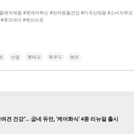
r #2026올해의제품 #펫케어혁신 #반려동물건강 #미국신제품 #소비자투표
 #츄즈데이 #펫리브로
료
산업
펫테크
펫푸드
해외
려견 건강"… 굽네 듀먼, '케어화식' 4종 리뉴얼 출시