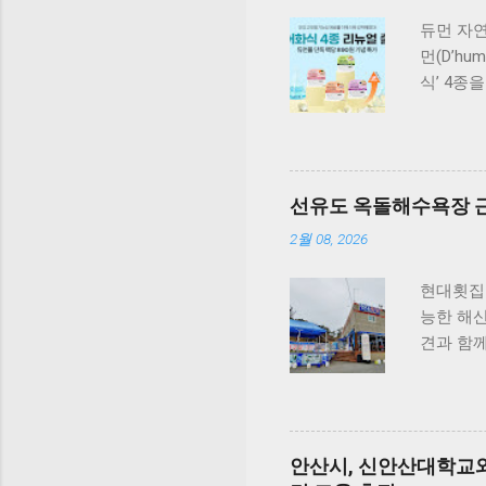
듀먼 자연
먼(D’h
식’ 4종
원료 대
식사만으
성을 유
단독 급
선유도 옥돌해수욕장 근
국내산 
살&초록입
2월 08, 2026
골 건강 
밀크씨슬을
현대횟집 
가-3가 
능한 해
다. 닭가
견과 함
컨디션 유
아닌 부
듀먼 케어
있지요.
특히 미국
편안하게 
을 충족
함께 식
안산시, 신안산대학교와
과정에서는
있습니다