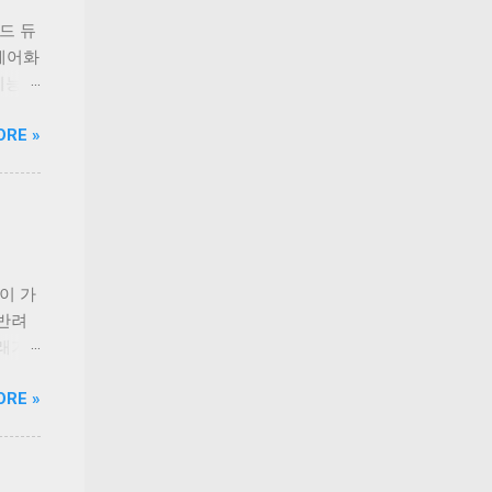
드 듀
‘케어화
 기능성
고민을
ORE »
 기호
 없이
인업은
닭가슴
과 연
로틴,
 오메
반이 가
지원한
 반려
 체력
래가
 충족
직하고
ORE »
다.
책 후
이드라인
견과
 생산
장점이
으며,
하는