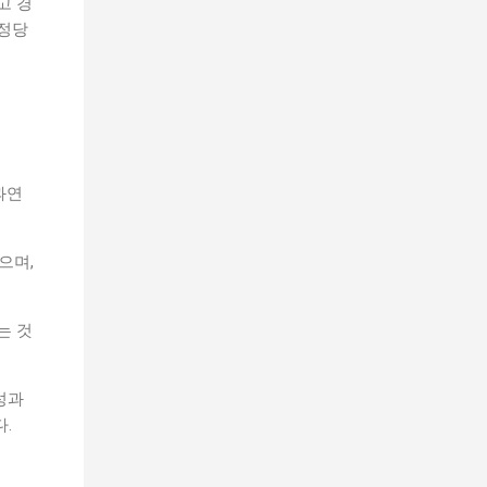
고 경
 정당
과연
으며,
는 것
성과
.