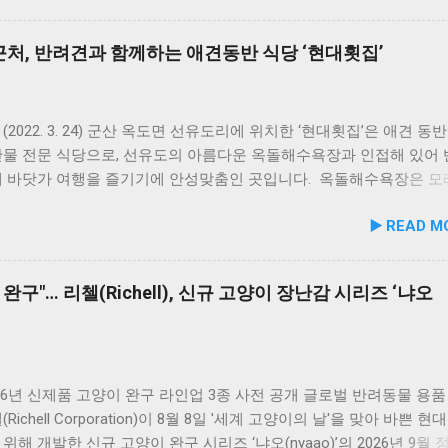
 신안산대학교는 전문 인적 자원을 바탕으로 시민들이 체감할 수 있
려동물 지원 사업을 전개한다. 양 기관의 핵심 협력 분야는 다음과 같
처, 반려견과 함께하는 애견동반 식당 ‘현대횟집’
이터 운영 지원 및 이용 활성화 반려동물 문화교실 및 반려견 행동교
형 교육 길고양이 관련 시민 갈등 관계 개선 및 중재 프로그램 특히 
의 협업을 통해 반려견 행동문제로 인한 이웃 간 갈등을 예방하고, 
 비롯한 도심 속 동물 관련 이슈를 이성적·체계적으로 풀어가는 계기
(2022. 3. 24) 군산 옥도면 선유도리에 위치한 ‘현대횟집’은 애견 동
1만 1,000㎡ 규모 '안산호수공원 반려견놀이터'의 완성 협약식 장소인
산물 전문 식당으로, 선유도의 아름다운 옥돌해수욕장과 인접해 있어
 반려견놀이터는 민선 8기 공약 사업의 결실이다. 호수공원 내 급경
께 바닷가 여행을 즐기기에 안성맞춤인 곳입니다. 옥돌해수욕장은 모
낮았던 1만 1,000㎡ 부지를 재해석하여 조성되었으며, 2025년 12월
드러운 옥돌로 이루어진 특별한 해변으로, 자연 그대로의 매력을 간
▶️ READ M
6년 5월 준공을 마쳤다. 해당 시설에는 반려견을 위한 다채로운 특화 
 옥돌해수욕장 풍경 현대횟집은 해수욕장 입구 부근에 자리해 있어 산
 반려견 물놀이 공간 (3개소) 반려견 놀이훈련 시설 (어질리티 9개)
식사를 할 수 있습니다. 야외 테이블과 실내 창가 쪽 자리에서 반려
 쉼터, 그늘막, 세족장 등 편의시설 8월 1일 시범 운영 시작… 9월 5일
사가 가능하니, 반려동물과의 외출 시 식당 선택에 고민이 적어지는 
완구"… 리첼(Richell), 신규 고양이 장난감 시리즈 ‘냐오
호수공원 반려견놀이터는 2026년 8월 1일부터 시범 운영에 들어갔다
. 포근한 계절에는 야외에서 선유항의 조용한 풍경을 감상하며 식사
운영 기간 동안 시설 운영 현황과 이용자 만족도를 종합적으로 점검·
천드립니다. 식당 풍경 이곳에서 맛본 회덮밥은 싱싱한 활어 광어가 
9월 5일 정식 개장식을 개최할 예정이다. 이민근 안산시장은 이번 협
 있어 신선함과 식감 모두 뛰어납니다. 도시에서는 쉽게 맛보기 힘
 갖춘 관학 연계망이 구축된 만큼, 반려인과 비반려인, 그리고 반려
있어, 밑반찬 없이도 충분히 만족스러운 한 끼가 됩니다. 군산 고군
하고 행복을 ...
더욱 풍성하게 만드는 든든한 식사로, 여행객들에게도 큰 사랑을 받고
026년 신제품 고양이 완구 라인업 3종 사전 공개 글로벌 반려동물 용품
당 앞 바다에 정박된 어선들의 모습 현대횟집 앞 바다에 정박된 어선
Richell Corporation)이 8월 8일 '세계 고양이의 날'을 맞아 바쁜 현
마치 그림 같은 풍경이 펼쳐져 군산 바다 여행의 로망을 한층 더해 줍
위해 개발한 신규 고양이 완구 시리즈 ‘냐오(nyaao)’의 2026년 9월 