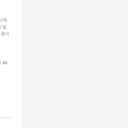
 단체
 일
 종지
 #K