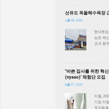
안산시와
질적인 반
선유도 옥돌해수욕장 근
반려견놀
시민 맞춤
2월 08, 2026
가 그룹과
이 문제를
현대횟집 
련했다. 
능한 해
호수공원
견과 함
활용도가 
아닌 부
후 202
있지요.
들어섰다.
편안하게 
및 반려견
함께 식
"바쁜 집사를 위한 혁신 
개장 안산
있습니다
(nyaao)’ 체험단 모집
는 시범 
것도 추
여 오는 
게 올라가
8월 07, 2026
전문성을
함이 살아
함께 상생
여행을 
리첼, 2
니다. 식
기업 리첼(
라보면, 
호자들을 