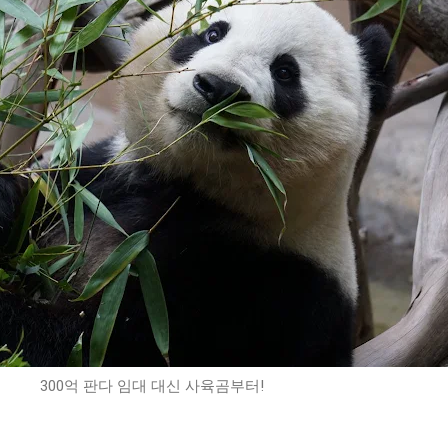
300억 판다 임대 대신 사육곰부터!