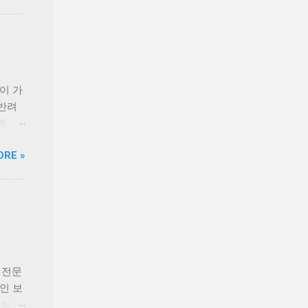
는 실
다.
정 등
전문
길고양
를 마
반이 가
 안산
 반려
사지로
래가
 착공
직하고
ORE »
시설이
책 후
 보호자
견과
 정식
장점이
. 시
하는
보완하
푸짐하
약으로
든 신선
동물이
산군도
 있습
 전문
들을 바
대인 보
니다.
정식 출