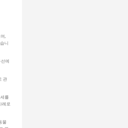
며,
었습니
우선에
교 관
증세를
사례로
동물