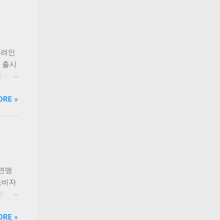
반려인
 출시
맞춤형
시된
ORE »
 진료
입혔을
담아낸
전문
 ‘올라
의료비
 받을
자연맹
원 한
소비자
수적인
피해가
더라도
 지
ORE »
·구강
는 오히