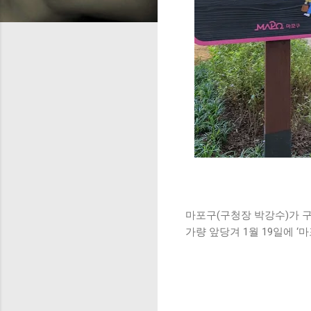
마포구(구청장 박강수)가 구
가량 앞당겨 1월 19일에 