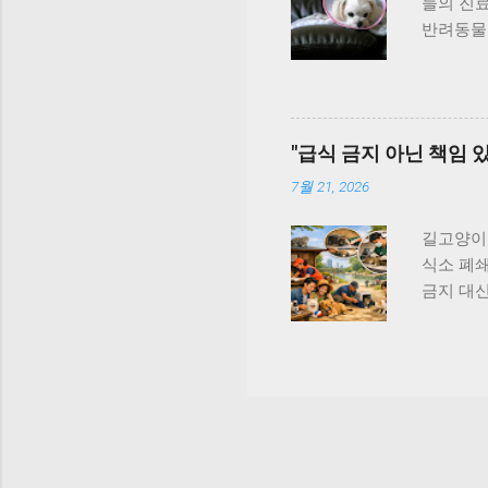
년보다 5
들의 진
웨어의 
반려동물 
는 다짐인
어나며, 
증가했습니
료비 부가
등록 제
5개년 계
가 누적 
가치세 면
"급식 금지 아닌 책임 
트렌드의 
루어지는 
프라의 소
제되는 진
7월 21, 2026
로 전년 대
질환 잔존
복지 증
길고양이 
면제 확대
식소 폐쇄
중요한 
금지 대신
질적으로
등장해 관
속해 나갈
규제 필요
이 경감되
체계 개
됩니다.
통제, 건
인은 길고
의 개선
합리적인