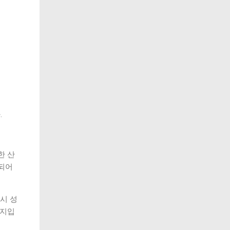
.
한 산
치되어
시 성
까지입