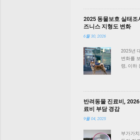
등 다빈도
려 증가하
실적인 
보면 202
2025 동물보호 실태조
품들과 달
었는데,
즈니스 지형도 변화
질환은 물
소비자가 
관절 관련
액검사 등
6월 30, 2026
춰 가입 
에서도 
폭 ...
많았으며,
2025년
구, 과잉
변화를 
이후 지
령, 이하
있음을 보
물보호·
과, 상담
다. 이번
배 차이
려동물 
비용도 혈
하드웨어
반려동물 진료비, 202
습니다. 
니다. 유
료비 부담 경감
는 과잉
조사 결과
물병원 
총 9만 6
9월 04, 2025
않다는 점.
리) 이후
있음을 
부가가치