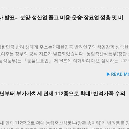
 질환 망라… 최대 20세까지 안전하게 보장 보장 범위 역시 반려인들
는 추세로, 진료비 투명성 강화가 시급한 상황입니다. 연도별 상담 
고민을 적극 반영했습니다. 특정 수술비나 일부 질환에만 국한되던 기
3년 164건, 2024년 156건으로 다소 감소했다가 2025년 256건으로 
사 발표… 분양·생산업 줄고 미용·운송·장묘업 껑충 펫 비
리, 영양 불균형이나 노화로 인해 자주 발생하는 피부·구강 질환 등
 이는 진료를 둘러싼 소비자 불만이 여전히 해소되지 않았음을 의미합
론, 반려견들이 가장 흔하게 겪지만 치료비 부담이 매우 높은 슬개골
동물병원 방문 사유로는 예방접종, 심장사상충 등 정기검진과 X-RAY,
 질환까지 보장 범위를 대폭 넓혔습니다. 또한, 반려동물 고령화 추
 검사가 높은 비중을 차지했으며, 골절이나 염증성 질환 등 전문 치
문턱은 낮추고 보장 기간은 늘렸습니다. 가입 가능 연령을 만 12세까
피해가 꾸준히 접수됐습니다. 피해 유형별로는 치료부작용과 오진이 
 오진 사례는 최근 다시 증가하고 있습니다. 진료비 관련 피해는 과
 대한민국 반려 생태계 주소는? 대한민국 반려인구의 책임감과 성숙한
진료, 사전 미고지 순으로 많았고 특히 사전 비용 고지 미흡 피해가 20
보여주는 정부의 공식 지표가 발표되었습니다. 농림축산식품부(장관
속적으로 증가해 동물병원 진료비 게시 제도만으로는 소비자 보호에 
 농식품부)는 「동물보호법」 제94조에 의거하여 매년 실시하는 ‘202
여줍니다. 2025년 전국 3,950개소 동물병원을 대상으로 한 진료비 
복지 실태조사 결과’를 국가동물보호정보시스템 등을 통해 전격 공개
▶️ READ M
료 최저 1천원에서 최고 11만원, 초진료는 1천원에서 6만1천원으로 최
 발표에서 가장 눈에 띄는 대목은 유기동물 구조 건수의 지속적인 감
를 보였고, 입원비와 투약조제비도 지역별로 큰 격차가 확인됐습니다.
누적 등록 수의 탄탄한 증가세입니다. 동물을 바라보는 우리 사회의 
액검사는 1만원에서 15만원, 영상검사는 최대 32만5천원까지 편차
가 한층 더 성숙해지고 있음을 증명하는 영리한 지표들이 대거 포착
6년부터 부가가치세 면제 112종으로 확대! 반려가족 수의
이는 비용 산정 기준과 사전 설명이 명확하지 않으면 소비자가 과다 
기동물 구조 2019년 이후 꾸준히 감소… 동물등록 누적 367.6만 마리 
진료로 인식하여 분쟁으로 이어지는 원인으로 작용합니다. 이번 분석
에 따르면, 2025년 기준 유실·유기동물(개·고양이·토끼·닭 등) 구조 
진료비 게시가 단순한 정보 제공에 그치고 실제 소비자 보호에는 충
천 마리로, 전년 대비 10.4%나 크게 감소했습니다. 이는 2019년(13.6
..
 매년 꾸준한 하향 곡선을 그리는 지표로, 무책임한 유기가 점차 줄어
시사합니다. 구조된 동물들을 케어하는 동물보호센터는 전국 236개소
세 면제 112종으로 확대 농림축산식품부(장관 송미령)가 반려동물 