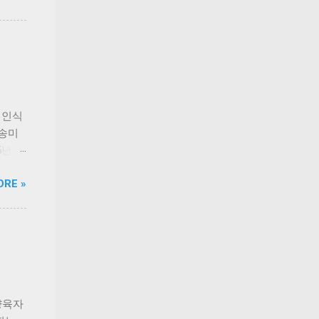
의 현
건수를
존 상
다시 늘
의 일상
니다.
 및 고
 혈
세에 맞
료 분야
지 대
가장
다 청
 인식
23년
 송미
한계가
5년 동
조사 결
했습니
ORE »
대 61
소와 반
 검사
시선과
가 컸
되었습
청구 또
돌파
은 동
건수는
분하지
만 마
들고
로 전
양육자