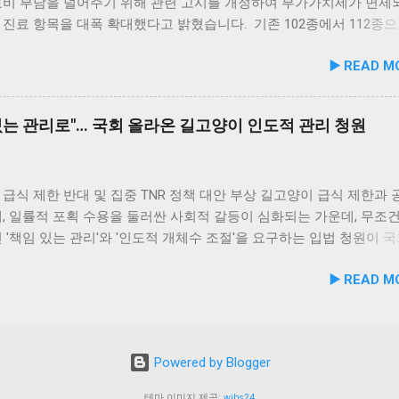
개소 늘어났으며, 특히 지자체 직영 센터가 87개소로 확대되어 보호 
료비 부담을 덜어주기 위해 관련 고시를 개정하여 부가가치세가 면제
질적 향상을 도모하고 있습니다. 반면, 소중한 가족으로 끝까지 책임
진료 항목을 대폭 확대했다고 밝혔습니다. 기존 102종에서 112종으
 '반려동물 누적 등록 수'는 총 367만 6천 마리를 기록하며 전년 대비 5
이는 2026년 1월 1일부터 시행될 예정입니다. ✅ 새 정부 약속 이행: 1
▶️ READ M
다. 신규 등록(24만 7천 마리) 자체는 전년보다 소폭 감소했으나, 
세 추가 면제 이번 고시 개정은 새 정부의 중요한 공약 사항이자 국
도가 반려 문화의 기본 상식으로 자리 잡았음을 보여줍니다. 축종별로
획('사람과 동물이 더불어 행복한 사회' 80번 과제) 중 하나인 '진료비
360만 3천 마리, 고양이가 누적 7만 3천 마리로 집계되었습니다. 펫 
제 확대'를 신속하게 추진한 결과입니다. 이에 따라 동물병원에서 자
있는 관리로"… 국회 올라온 길고양이 인도적 관리 청원
변화… 미용·위탁업 늘고, 생산업·판매업은 감소 반려동물 관련 영업
10종의 진료 항목에 대해 추가적으로 부가가치세가 면제됩니다. <추
프트웨어 지형도 크게 변화하고 있습니다. 전체 영업장은 총 24,38
료 항목 10종> 구취 변비 식욕부진 간 종양 문맥전신단락 치아 파절
비 3.5% 증가했으며, 종사자 수도 3.8% 늘어난 30,426...
유치 구강 종양 구강악안면 외상 🌿 반려가족의 경제적 부담 완화 및
진 기대 박정훈 농림축산식품부 동물복지환경정책관은 "이번 부가가
급식 제한 반대 및 집중 TNR 정책 대안 부상 길고양이 급식 제한과
는 새 정부가 약속한 '사람과 동물이 더불어 행복한 사회'를 구현하
, 일률적 포획 수용을 둘러싼 사회적 갈등이 심화되는 가운데, 무조
첫걸음"이라고 강조했습니다. 이어 "반려동물 양육자들의 경제적 부담
 '책임 있는 관리'와 '인도적 개체수 조절'을 요구하는 입법 청원이 
 덜어드리고, 반려동물이 건강한 삶을 영위할 수 있도록 정책적 노력
심이 집중되고 있다. 급식 포괄적 금지 반대… "잔여 사료·위해 행위 
▶️ READ M
 것"이라고 밝혔습니다. 이번 조치로 인해 많은 반려가족의 수의료비
" 국회 국민동의청원 게시판에는 「소유자 없는 고양이 급식 제한 및
고, 반려동물이 더 건강하게 돌봄 받을 수 있는 환경이 조성될 것으
선에 관한 청원」이 요구하는 길고양이 급식의 포괄적 제한 및 공공
강한 개체의 일률적 보호시설 편입에 반대하는 반대 청원이 제출됐다.
양이로 인한 악취, 소음, 배설물 등 주민 갈등과 무책임한 사료 방치
Powered by Blogger
 필요성에는 동의하면서도, 먹이 제공 자체를 포괄적으로 금지하는 
 해결책이 될 수 없다고 지적한다. 급식을 일시 중단하더라도 기존 
테마 이미지 제공:
wibs24