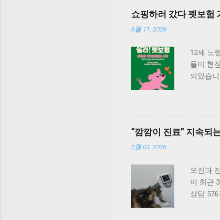
쇼핑하러 갔다 펫보험 
6월 11, 2026
12세 노
들이 현장
되었습니
보험 상
‘올라 펫
부터 장기
때를 대
“깜깜이 진료” 지속되
것이 특징
매장 ‘몰
2월 04, 2026
펫보험’
보장 시
오진과 
경우, 횟
이 최근 
도 내에
상담 57
피부 질환
33.3%
반려가구의
속되고 있