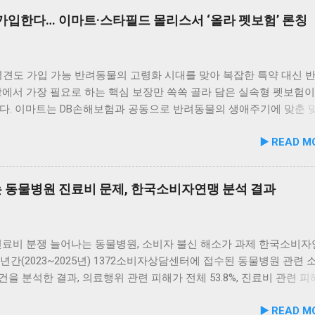
가입한다… 이마트·스타필드 몰리스서 ‘올라 펫보험’ 론칭
령견도 가입 가능 반려동물의 고령화 시대를 맞아 복잡한 특약 대신 
에서 가장 필요로 하는 핵심 보장만 쏙쏙 골라 담은 실속형 펫보험이
다. 이마트는 DB손해보험과 공동으로 반려동물의 생애주기에 맞춘 
품인 ‘올라 펫보험’을 본격적으로 선보인다고 밝혔습니다. 이번에 출
▶️ READ M
보험’은 복잡하고 까다로운 특약 조건들을 과감히 걷어내고, 일상적인
 치료가 필요한 중증 질환, 그리고 타인이나 다른 동물에게 피해를 
비한 배상책임까지 반려동물 생애 전반의 필수 보장만을 균형 있게 
는 동물병원 진료비 문제, 한국소비자연맹 분석 결과
입니다. 본 상품은 전국 이마트 및 스타필드 내에 위치한 반려동물 
리스(Molly’s)’ 매장에서 편리하게 상담 및 가입을 진행할 수 있습니다.
의 가장 독보적인 경쟁력은 치료 횟수에 제한을 두지 않는 실질적인 
스템입니다. 반려동물이 질병이나 상해로 인해 입원·통원·수술 치료를
진료비 분쟁 늘어나는 동물병원, 소비자 불신 해소가 과제 한국소비
수 제한 없이 사고당 최대 700만 원까지 보장하며, 연간 최대 3,000만 
3년간(2023~2025년) 1372소비자상담센터에 접수된 동물병원 관련 
서 든든하게 지원받을 수 있습니다. 덕분에 주기적인 병원 방문이 필
6건을 분석한 결과, 의료행위 관련 피해가 전체 53.8%, 진료비 관련 
이나 대사성 만성 질환, 혹은 장기 치료를 요하는 중증 질병에 걸리
로 진료 과정과 비용에 대한 소비자 불만이 여전히 높고 구조적인 문제가
▶️ READ M
 병원비 부담을 획기적으로 낮출 수 있게 되었습니다. 슬개골·피부
음을 확인했습니다. 특히 진료비 사전 고지 부족과 설명 미흡 문제