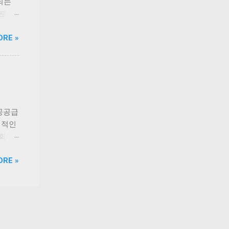
하드
되는
지겠다
로 늘
.3%
0종 진
ORE »
이미
정운영
는 개
 부가
서비스
주 이
장 인
가 면
4개소
 치주
 동물
치세
 공공급
기 위한
건적인
을 실
국회에
을 지
중심
ORE »
 부담
 관리
로 기대
급식소
 청원
 행위
방식은
길고양