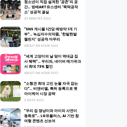
청소년이 직접 설계한 '공존'의 공
간… 방배ART유스센터 '뚝딱공작
소' 성공적 결실
32 MINUTES AGO
"SNS 게시물 1건당 예방약 1개 기
부"… 녹십자수의약품, '한발한발
챌린지' 성공적 마무리
ABOUT AN HOUR AGO
"세계 고양이의 날 맞이 역대급 집
사 혜택"… 우리와, 네이버 메가위크
서 최대 73% 할인
ABOUT AN HOUR AGO
"소형견 최대 고민 눈물 자국 잡는
다"… 비앤비엘, 특허 등록으로 펫
아이케어 시장 공략
3 DAYS AGO
"우리 집 댕냥이와 아이의 사연이
동화로"… LG유플러스, AI 기반 참
여형 콘텐츠 선보여