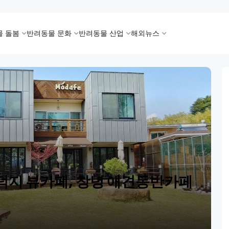
물 돌봄
반려동물 문화
반려동물 산업
해외뉴스
덕지 뷰카페, 창녕 애견동반카페