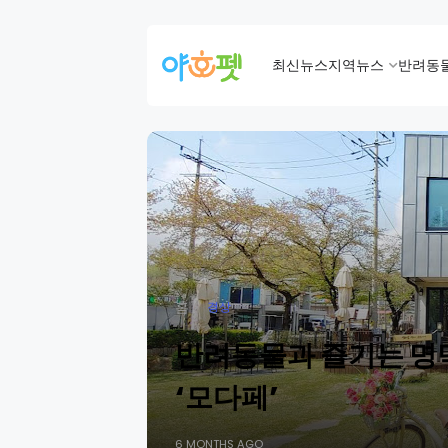
최신뉴스
지역뉴스
반려동
홈
경상
반려동물과 즐기는 명
‘모다페’
6 MONTHS AGO