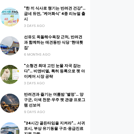
"한 끼 식사로 챙기는 반려견 건강"…
굽네 듀먼, '케어화식' 4종 리뉴얼 출
시
3 DAYS AGO
선유도 옥돌해수욕장 근처, 반려견
과 함께하는 애견동반 식당 ‘현대횟
집’
6 MONTHS AGO
"소형견 최대 고민 눈물 자국 잡는
다"… 비앤비엘, 특허 등록으로 펫 아
이케어 시장 공략
3 DAYS AGO
반려견과 즐기는 여름밤 '별멍'… 양
구군, 이색 천문·우주 펫 관광 프로그
램 선보여
9 DAYS AGO
"24시간 골든타임을 지켜라"… 서귀
포시, 부상 유기동물 구조·응급진료
지원 강화