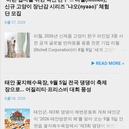
도심 속 동물 관련 이슈를 이성적·체계적으로 풀
지요. 옥돌해수욕장 풍경 현대횟집은 해수욕장
신규 고양이 장난감 시리즈 ‘냐오(nyaao)’ 체험
어가는 계기를 마련했다. 1만 1,000㎡ 규모 '안산
입구 부근에 자리해 있어 산책 후 편안하게 식사
단 모집
호수공원 반려견놀이터'의 완성 협약식 장소인
를 할 수 있습니다. 야외 테이블과 실내 창가 쪽
안산호수공원 반려견놀이터는 민선 8기 공약 사
자리에서 반려견과 함께 식사가 가능하니, 반려
8월 07, 2026
업의 결실이다. 호수공원 내 급경사지로 활용도
동물과의 외출 시 식당 선택에 고민이 적어지는
가 낮았던 1만 1,000㎡ 부지를 재해석하여 조성
장점이 있습니다. 포근한 계절에는 야외에서 선
리첼, 2026년 신제품 고양이 완구 라인업 3종 사
되었으며, 2025년 12월 착공 후 2026년 5월 준공
유항의 조용한 풍경을 감상하며 식사하는 것도
전 공개 글로벌 반려동물 용품 전문 기업 리첼
을 마쳤다. 해당 시설에는 반려견을 위한 다채로
추천드립니다. 식당 풍경 이곳에서 맛본 회덮밥
(Richell Corporation)이 8월 8일 '세계 고양이의
운 특화 시설이 들어섰다. 반려견 물놀이 공간 (3
은 싱싱한 활어 광어가 푸짐하게 올라가 있어 신
날'을 맞아 바쁜 현대인 보호자들을 위해 개발한
▶️ READ MORE »
개소) 반려견 놀이훈련 시설 (어질리티 9개) 보
선함과 식감 모두 뛰어납니다. 도시에서는 쉽게
신규 고양이 완구 시리즈 ‘냐오(nyaao)’의 2026
호자 및 반려견 쉼터, 그늘막, 세족장 등 편의시
맛보기 힘든 신선함이 살아있어, 밑반찬 없이도
년 9월 정식 출시를 앞두고 사전 모니터단(체험
설 8월 1일 시범 운영 시작… 9월 5일 정식 개장
충분히 만족스러운 한 끼가 됩니다. 군산 고군산
단)을 모집한다. 이번에 새롭게 선보이는 ‘냐오’
태안 꽃지해수욕장, 9월 5일 전국 댕댕이 축제
안산호수공원 반려견놀이터는 2026년 8월 1일
군도 여행을 더욱 풍성하게 만드는 든든한 식사
시리즈는 "바쁜 일상 속에서도 반려묘와의 시간
장으로… 어질리티·프리스비 대회 풍성
부터 시범 운영에 들어갔다. 시는 시범 운영 기
로, 여행객들에게도 큰 사랑을 받고 있습니다.
을 자연스럽게 즐기자"는 취지에서 기획되었다.
간 동안 시설 운영 현황과 이용자 만족도를 종합
식당 앞 바다에 정박된 어선들의 모습 현대횟집
리첼의 조사에 따르면, 고양이 보호자 대다수가
8월 06, 2026
적으로 점검·보완하여 오는 9월 5일 정식 개장식
앞 바다에 정박된 어선들을 바라보면, 마치 그림
바쁜 일과로 인해 "주 몇 회, 1회당 15~30분 이
을 개최할 예정이다. 이민근 안산시장은 이번 협
같은 풍경이 펼쳐져 군산 바다 여행의 로망을 한
내"로 놀아주는 데 그치며, 함께 놀 시간이 부족
태안군, 제3회 댕댕이 해변운동회 개최 태안군
약으로 전문성을 갖춘 관학 연계망이 구축된 만
층 더해 줍니다. 반려견과 함께 자연의 아름다움
하다는 미안함을 느끼는 것으로 나타났다. 고양
이 '2026 태안방문의 해'를 맞아 오는 9월 5일 안
큼, 반려인과 비반려인, 그리고 반려동물이 함께
을 누리고, 신선한 해산물 요리도 즐길 수 있는
이의 와우(Wow)!를 이끌어내는 '냐오(nyaao)'의
면읍 꽃지해수욕장에서 ‘제3회 댕댕이 해변운동