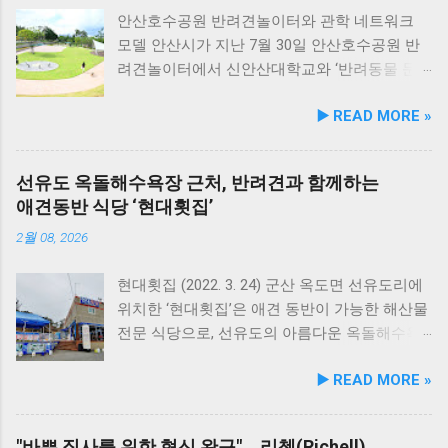
안산호수공원 반려견놀이터와 관학 네트워크
모델 안산시가 지난 7월 30일 안산호수공원 반
려견놀이터에서 신안산대학교와 ‘반려동물 문
화 및 동물보호를 위한 업무 협약’을 체결했다.
▶️ READ MORE »
이번 협약은 안산시의 풍부한 행정 자원과 신안
산대학교가 보유한 반려동물 분야 전문 인력을
유기적으로 연계해 지역 사회 동물복지 수준을
선유도 옥돌해수욕장 근처, 반려견과 함께하는
한 차원 끌어올리기 위해 추진됐다. 관학 협력을
애견동반 식당 ‘현대횟집’
통한 올바른 반려문화 정착 및 갈등 해소 안산시
와 신안산대학교는 전문 인적 자원을 바탕으로
2월 08, 2026
시민들이 체감할 수 있는 실질적인 반려동물 지
원 사업을 전개한다. 양 기관의 핵심 협력 분야
현대횟집 (2022. 3. 24) 군산 옥도면 선유도리에
는 다음과 같다. 반려견놀이터 운영 지원 및 이
위치한 ‘현대횟집’은 애견 동반이 가능한 해산물
용 활성화 반려동물 문화교실 및 반려견 행동교
전문 식당으로, 선유도의 아름다운 옥돌해수욕
정 등 시민 맞춤형 교육 길고양이 관련 시민 갈
장과 인접해 있어 반려견과 함께 바닷가 여행을
▶️ READ MORE »
등 관계 개선 및 중재 프로그램 특히 전문가 그
즐기기에 안성맞춤인 곳입니다. 옥돌해수욕장
룹과의 협업을 통해 반려견 행동문제로 인한 이
은 모래가 아닌 부드러운 옥돌로 이루어진 특별
웃 간 갈등을 예방하고, 길고양이 문제를 비롯한
한 해변으로, 자연 그대로의 매력을 간직하고 있
"바쁜 집사를 위한 혁신 완구"… 리첼(Richell),