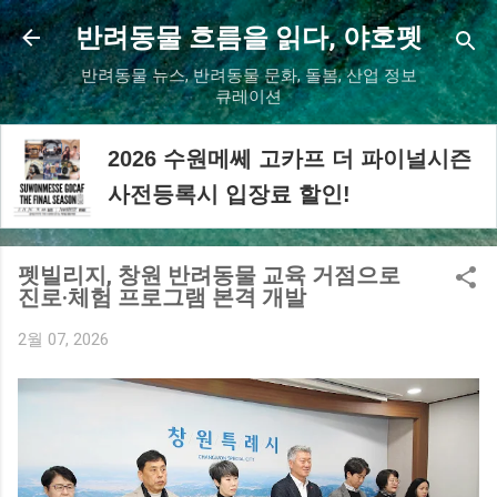
기본 콘텐츠로 건너뛰기
반려동물 흐름을 읽다, 야호펫
반려동물 뉴스, 반려동물 문화, 돌봄, 산업 정보
큐레이션
2026 수원메쎄 고카프 더 파이널시즌
사전등록시 입장료 할인!
펫빌리지, 창원 반려동물 교육 거점으로
진로·체험 프로그램 본격 개발
2월 07, 2026