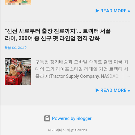
상생하고 행복을 ...
현대횟집은 군산 방문 시 반드시 들러볼 만한 애
3가지 핵심 설계 ‘냐오’라는 브랜드명은 고양이
회 및 전국 어질리티&프리스비 경진대회’를 개
▶️ READ MORE »
견동반 식당입니다. #군산애견동반식당 #선유
의 울음소리인 '야옹(nya)'과 감탄사 '와우
최한다. 2024년 국내 최초로 해변을 활용한 반
도맛집 #옥돌해수욕장 #현대횟집 #반려견동반
(wow)'를 결합한 것으로, 작은 움직임으로도 고
려동물 운동회를 선보인 태안군은 지난해 1만
여행 #애견동반식사 #고군산군도여행 #신선한
양이의 호기심을 극대화한다는 의미를 담았다. [
여 명의 방문객을 유치한 데 이어, 올해 더욱 확
"신선 사료부터 출장 진료까지"… 트랙터 서플
회덮밥 #반려동물함께 #바다여행맛집
리첼 '냐오(nyaao)' 시리즈의 3대 안전·편의 특장
대된 규모와 다채로운 프로그램으로 전국의 반
라이, 200여 종 신규 펫 라인업 전격 강화
점 ] No-hand 플레이 : 보호자가 직접 손으로 흔
려인들을 맞이한다. 이웅종 대표·안소미 토크콘
들지 않아도 발에 착용하거나 놓아두는 것만으
서트와 스포츠 경진대회 행사는 오전 10시부터
8월 06, 2026
로 유발되는 신개념 플레이 방식 오음 위험 요소
오후 5시까지 진행되며, 오후 1시 공식 개막 행
제거 : 깃털이나 끈(실)을 일체 사용하지 않아 이
사와 함께 본격적인 축제가 펼쳐진다. 오후 1시
구독형 정기배송과 모바일 수의료 결합 미국 최
물질 섭취 위험 최소화 무건전지·저소음 : 건전
메인 무대에서는 반려견 행동 전문가 이웅종 대
대의 교외 라이프스타일 리테일 기업 트랙터 서
지가 필요 없어 동작 소음으로 인한 고양이의 놀
표와 개그우먼 안소미가 함께하는 토크콘서트
플라이(Tractor Supply Company, NASDAQ:
람 방지 및 지속 사용 가능 신제품 라인업 3종 냐
가 개최된다. 올바른 반려견 훈련법과 건강 관리
TSCO)가 200여 가지에 달하는 신규 강아지 및
▶️ READ MORE »
오 두둥실 발 장난감 : 보호자의 발목에 착용하
노하우를 공유하고 축하 공연을 선보일 예정이
고양이 용품 라인업을 대대적으로 확장하며 북
는 스트랩 타입. 집안일을 하거나 걸어 다닐 때
다. 이어 전국 단위 스포츠 경기인 어질리티 대
미 펫 시장 공략을 가속화한다. 트랙터 서플라이
자연스럽게 와이어가 움직이며 고양이와 교감
회와 프리스비(원반던지기) 대회가 펼쳐져 역동
는 프리미엄 영양 사료부터 한정판 토이, 가을
할 수 있다 냐오 흔들흔들 바닥 장난감 : 바닥에
적인 볼거리를 제공한다. 또한 반려견의 장기자
및 여름 시즌 용품, 정기 구독 배송, 모바일 수의
Powered by Blogger
세워두는 자립형(오뚝이) 장난감. 고양이가 툭
랑 및 인내심을 테스트하는 '기다려 대회' 등 방
료 서비스까지 아우르는 '원스톱 종합 펫케어 플
치면 오랫동안 흔들리며 관심사 유도 냐오 보상
문객 누구나 참여할 수 있는 이벤트도 함께 열린
랫폼'으로서의 입지를 더욱 공고히 한다는 구상
테마 이미지 제공: Galeries
볼 : 공 내부에 사료나 간식을 넣어 굴리며 먹는
다. 해양 특화 액티비티와 댕댕 물놀이장 꽃지해
이다. 고단백·관절 케어·신선 사료(Fresh Food)