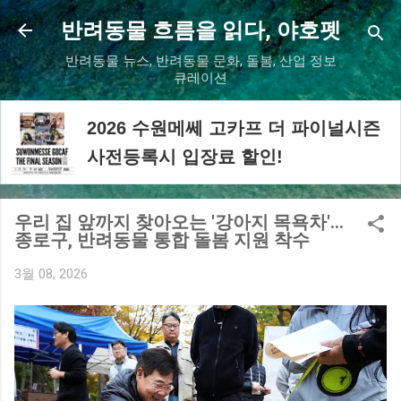
기본 콘텐츠로 건너뛰기
반려동물 흐름을 읽다, 야호펫
반려동물 뉴스, 반려동물 문화, 돌봄, 산업 정보
큐레이션
2026 수원메쎄 고카프 더 파이널시즌
사전등록시 입장료 할인!
우리 집 앞까지 찾아오는 '강아지 목욕차'…
종로구, 반려동물 통합 돌봄 지원 착수
3월 08, 2026