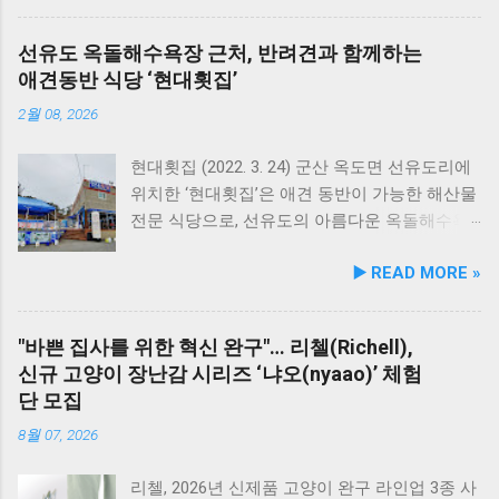
산대학교가 보유한 반려동물 분야 전문 인력을
유기적으로 연계해 지역 사회 동물복지 수준을
선유도 옥돌해수욕장 근처, 반려견과 함께하는
한 차원 끌어올리기 위해 추진됐다. 관학 협력을
애견동반 식당 ‘현대횟집’
통한 올바른 반려문화 정착 및 갈등 해소 안산시
와 신안산대학교는 전문 인적 자원을 바탕으로
2월 08, 2026
시민들이 체감할 수 있는 실질적인 반려동물 지
원 사업을 전개한다. 양 기관의 핵심 협력 분야
현대횟집 (2022. 3. 24) 군산 옥도면 선유도리에
는 다음과 같다. 반려견놀이터 운영 지원 및 이
위치한 ‘현대횟집’은 애견 동반이 가능한 해산물
용 활성화 반려동물 문화교실 및 반려견 행동교
전문 식당으로, 선유도의 아름다운 옥돌해수욕
정 등 시민 맞춤형 교육 길고양이 관련 시민 갈
장과 인접해 있어 반려견과 함께 바닷가 여행을
▶️ READ MORE »
등 관계 개선 및 중재 프로그램 특히 전문가 그
즐기기에 안성맞춤인 곳입니다. 옥돌해수욕장
룹과의 협업을 통해 반려견 행동문제로 인한 이
은 모래가 아닌 부드러운 옥돌로 이루어진 특별
웃 간 갈등을 예방하고, 길고양이 문제를 비롯한
한 해변으로, 자연 그대로의 매력을 간직하고 있
"바쁜 집사를 위한 혁신 완구"… 리첼(Richell),
도심 속 동물 관련 이슈를 이성적·체계적으로 풀
지요. 옥돌해수욕장 풍경 현대횟집은 해수욕장
신규 고양이 장난감 시리즈 ‘냐오(nyaao)’ 체험
어가는 계기를 마련했다. 1만 1,000㎡ 규모 '안산
입구 부근에 자리해 있어 산책 후 편안하게 식사
단 모집
호수공원 반려견놀이터'의 완성 협약식 장소인
를 할 수 있습니다. 야외 테이블과 실내 창가 쪽
안산호수공원 반려견놀이터는 민선 8기 공약 사
자리에서 반려견과 함께 식사가 가능하니, 반려
8월 07, 2026
업의 결실이다. 호수공원 내 급경사지로 활용도
동물과의 외출 시 식당 선택에 고민이 적어지는
가 낮았던 1만 1,000㎡ 부지를 재해석하여 조성
장점이 있습니다. 포근한 계절에는 야외에서 선
리첼, 2026년 신제품 고양이 완구 라인업 3종 사