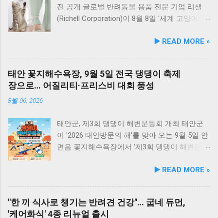
되었으며, 2025년 12월 착공 후 2026년 5월 준공
유항의 조용한 풍경을 감상하며 식사하는 것도
전 공개 글로벌 반려동물 용품 전문 기업 리첼
을 마쳤다. 해당 시설에는 반려견을 위한 다채로
추천드립니다. 식당 풍경 이곳에서 맛본 회덮밥
(Richell Corporation)이 8월 8일 '세계 고양이의
운 특화 시설이 들어섰다. 반려견 물놀이 공간 (3
은 싱싱한 활어 광어가 푸짐하게 올라가 있어 신
날'을 맞아 바쁜 현대인 보호자들을 위해 개발한
▶️ READ MORE »
개소) 반려견 놀이훈련 시설 (어질리티 9개) 보
선함과 식감 모두 뛰어납니다. 도시에서는 쉽게
신규 고양이 완구 시리즈 ‘냐오(nyaao)’의 2026
호자 및 반려견 쉼터, 그늘막, 세족장 등 편의시
맛보기 힘든 신선함이 살아있어, 밑반찬 없이도
년 9월 정식 출시를 앞두고 사전 모니터단(체험
설 8월 1일 시범 운영 시작… 9월 5일 정식 개장
충분히 만족스러운 한 끼가 됩니다. 군산 고군산
단)을 모집한다. 이번에 새롭게 선보이는 ‘냐오’
태안 꽃지해수욕장, 9월 5일 전국 댕댕이 축제
안산호수공원 반려견놀이터는 2026년 8월 1일
군도 여행을 더욱 풍성하게 만드는 든든한 식사
시리즈는 "바쁜 일상 속에서도 반려묘와의 시간
장으로… 어질리티·프리스비 대회 풍성
부터 시범 운영에 들어갔다. 시는 시범 운영 기
로, 여행객들에게도 큰 사랑을 받고 있습니다.
을 자연스럽게 즐기자"는 취지에서 기획되었다.
간 동안 시설 운영 현황과 이용자 만족도를 종합
식당 앞 바다에 정박된 어선들의 모습 현대횟집
리첼의 조사에 따르면, 고양이 보호자 대다수가
8월 06, 2026
적으로 점검·보완하여 오는 9월 5일 정식 개장식
앞 바다에 정박된 어선들을 바라보면, 마치 그림
바쁜 일과로 인해 "주 몇 회, 1회당 15~30분 이
을 개최할 예정이다. 이민근 안산시장은 이번 협
같은 풍경이 펼쳐져 군산 바다 여행의 로망을 한
내"로 놀아주는 데 그치며, 함께 놀 시간이 부족
태안군, 제3회 댕댕이 해변운동회 개최 태안군
약으로 전문성을 갖춘 관학 연계망이 구축된 만
층 더해 줍니다. 반려견과 함께 자연의 아름다움
하다는 미안함을 느끼는 것으로 나타났다. 고양
이 '2026 태안방문의 해'를 맞아 오는 9월 5일 안
큼, 반려인과 비반려인, 그리고 반려동물이 함께
을 누리고, 신선한 해산물 요리도 즐길 수 있는
이의 와우(Wow)!를 이끌어내는 '냐오(nyaao)'의
면읍 꽃지해수욕장에서 ‘제3회 댕댕이 해변운동
상생하고 행복을 ...
현대횟집은 군산 방문 시 반드시 들러볼 만한 애
3가지 핵심 설계 ‘냐오’라는 브랜드명은 고양이
회 및 전국 어질리티&프리스비 경진대회’를 개
▶️ READ MORE »
견동반 식당입니다. #군산애견동반식당 #선유
의 울음소리인 '야옹(nya)'과 감탄사 '와우
최한다. 2024년 국내 최초로 해변을 활용한 반
도맛집 #옥돌해수욕장 #현대횟집 #반려견동반
(wow)'를 결합한 것으로, 작은 움직임으로도 고
려동물 운동회를 선보인 태안군은 지난해 1만
여행 #애견동반식사 #고군산군도여행 #신선한
양이의 호기심을 극대화한다는 의미를 담았다. [
여 명의 방문객을 유치한 데 이어, 올해 더욱 확
"한 끼 식사로 챙기는 반려견 건강"… 굽네 듀먼,
회덮밥 #반려동물함께 #바다여행맛집
리첼 '냐오(nyaao)' 시리즈의 3대 안전·편의 특장
대된 규모와 다채로운 프로그램으로 전국의 반
'케어화식' 4종 리뉴얼 출시
점 ] No-hand 플레이 : 보호자가 직접 손으로 흔
려인들을 맞이한다. 이웅종 대표·안소미 토크콘