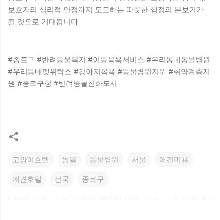
보호자의 심리적 안정까지 도모하는 따뜻한 행정의 본보기가
될 것으로 기대됩니다.
#종로구 #반려동물복지 #이동목욕서비스 #우리동네동물병원
#우리동네펫위탁소 #강아지목욕 #동물병원지원 #취약계층지
원 #종로구청 #반려동물친화도시
고양이호텔
돌봄
동물병원
서울
애견미용
애견호텔
전국
종로구