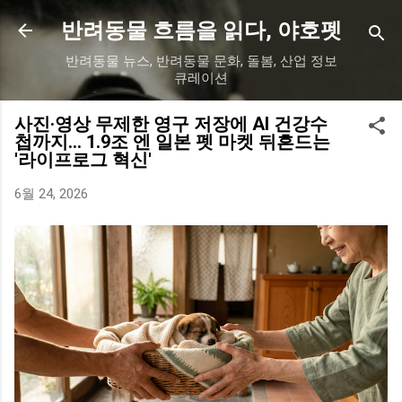
기본 콘텐츠로 건너뛰기
반려동물 흐름을 읽다, 야호펫
반려동물 뉴스, 반려동물 문화, 돌봄, 산업 정보
큐레이션
사진·영상 무제한 영구 저장에 AI 건강수
첩까지… 1.9조 엔 일본 펫 마켓 뒤흔드는
'라이프로그 혁신'
6월 24, 2026