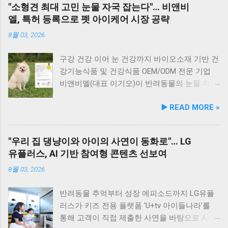
"소형견 최대 고민 눈물 자국 잡는다"… 비앤비
영양제 추가 없이 주식으로 급여가 가능하다. 생
충분히 만족스러운 한 끼가 됩니다. 군산 고군산
한 차원 끌어올리기 위해 추진됐다. 관학 협력을
엘, 특허 등록으로 펫 아이케어 시장 공략
산 과정에서는 겔화제, 산화방지제, 착색료 등 8
군도 여행을 더욱 풍성하게 만드는 든든한 식사
통한 올바른 반려문화 정착 및 갈등 해소 안산시
가지 합성 첨가물을 완전 배제했으며, 국내 최초
로, 여행객들에게도 큰 사랑을 받고 있습니다.
와 신안산대학교는 전문 인적 자원을 바탕으로
8월 03, 2026
의 화식 자동화 전용 공장에서 엄격한 위생 품질
식당 앞 바다에 정박된 어선들의 모습 현대횟집
시민들이 체감할 수 있는 실질적인 반려동물 지
기준을 적용해 안전성을 확보했다. 리뉴얼 기념
앞 바다에 정박된 어선들을 바라보면, 마치 그림
원 사업을 전개한다. 양 기관의 핵심 협력 분야
구강 건강 이어 눈 건강까지 바이오소재 기반 건
자사몰 특별 프로모션 진행 듀먼은 케어화식 리
같은 풍경이 펼쳐져 군산 바다 여행의 로망을 한
는 다음과 같다. 반려견놀이터 운영 지원 및 이
강기능식품 및 건강식품 OEM/ODM 전문 기업
뉴얼 출시를 기념해 오는 8월 10일까지 자사 공
층 더해 줍니다. 반려견과 함께 자연의 아름다움
용 활성화 반려동물 문화교실 및 반려견 행동교
비앤비엘(대표 이기오)이 반려동물의 눈물 자국
식 몰에서 할인 프로모션을 실시한다. 행사 기간
을 누리고, 신선한 해산물 요리도 즐길 수 있는
정 등 시민 맞춤형 교육 길고양이 관련 시민 갈
및 눈물 과다 증상 예방과 개선에 효과를 나타내
▶️ READ MORE »
동안 5...
현대횟집은 군산 방문 시 반드시 들러볼 만한 애
등 관계 개선 및 중재 프로그램 특히 전문가 그
는 기능성 조성물 특허 등록을 마쳤다. 이번 특
견동반 식당입니다. #군산애견동반식당 #선유
룹과의 협업을 통해 반려견 행동문제로 인한 이
허 취득을 계기로 비앤비엘은 반려동물 전문 제
도맛집 #옥돌해수욕장 #현대횟집 #반려견동반
웃 간 갈등을 예방하고, 길고양이 문제를 비롯한
조 브랜드인 ‘비앤비엘펫(BNBL Pet)’을 앞세워
"우리 집 댕냥이와 아이의 사연이 동화로"… LG
여행 #애견동반식사 #고군산군도여행 #신선한
도심 속 동물 관련 이슈를 이성적·체계적으로 풀
빠르게 성장하는 펫 아이케어(Eye-Care) 시장
유플러스, AI 기반 참여형 콘텐츠 선보여
회덮밥 #반려동물함께 #바다여행맛집
어가는 계기를 마련했다. 1만 1,000㎡ 규모 '안산
공략에 속도를 낸다. 산학협력 연구 성과 결실…
호수공원 반려견놀이터'의 완성 협약식 장소인
기술 전문성 입증 이번에 등록된 특허(특허번호
8월 03, 2026
안산호수공원 반려견놀이터는 민선 8기 공약 사
제10-2934219호)는 2025년 4월 출원되어 2026
업의 결실이다. 호수공원 내 급경사지로 활용도
년 2월 최종 등록이 완료됐다. 발명자로는 김성
반려동물 추억부터 성장 에피소드까지 LG유플
가 낮았던 1만 1,000㎡ 부지를 재해석하여 조성
욱, 이기오, 김정민, 하정헌 연구진이 참여했으
러스가 키즈 전용 플랫폼 'U+tv 아이들나라'를
되었으며, 2025년 12월 착공 후 2026년 5월 준공
며, 비앤비엘의 자체 R&D 역량과 단국대학교 식
통해 고객이 직접 제출한 사연을 바탕으로 AI 동