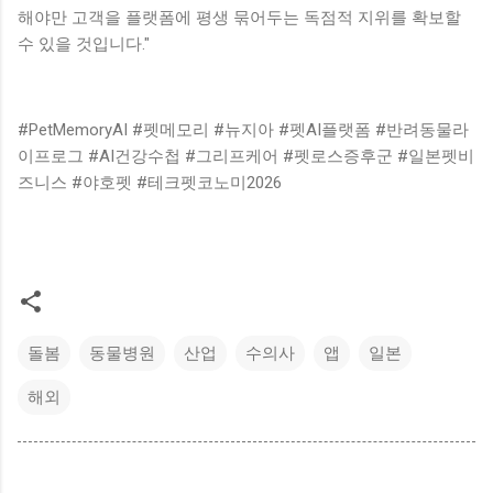
해야만 고객을 플랫폼에 평생 묶어두는 독점적 지위를 확보할
수 있을 것입니다."
#PetMemoryAI #펫메모리 #뉴지아 #펫AI플랫폼 #반려동물라
이프로그 #AI건강수첩 #그리프케어 #펫로스증후군 #일본펫비
즈니스 #야호펫 #테크펫코노미2026
돌봄
동물병원
산업
수의사
앱
일본
해외