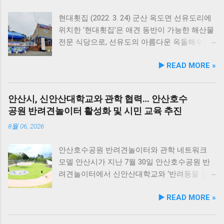
능성 원료를 보강해 매일 부담 없이 단독 급여할
수 있는 데일리 영양 케어 제품으로 업그레이드
현대횟집 (2022. 3. 24) 군산 옥도면 선유도리에
됐다. 리뉴얼 라인업은 국내산 닭가슴살을 베이
위치한 ‘현대횟집’은 애견 동반이 가능한 해산물
스로 영역별 기능성 성분을 더한 4종으로 구성
전문 식당으로, 선유도의 아름다운 옥돌해수욕
된다. 닭가슴살&초록입홍합 튼튼관절 : 초록입
장과 인접해 있어 반려견과 함께 바닷가 여행을
▶️ READ MORE »
홍합, 보스웰리아, 상어 연골을 배합해 관절과
즐기기에 안성맞춤인 곳입니다. 옥돌해수욕장
연골 건강 유지에 기여한다. 닭가슴살&빌베리
은 모래가 아닌 부드러운 옥돌로 이루어진 특별
눈가반짝 : 빌베리, 루테인, 베타카로틴, 밀크씨
한 해변으로, 자연 그대로의 매력을 간직하고 있
안산시, 신안산대학교와 관학 협력… 안산호수
슬을 배합해 눈 건강과 항산화를 돕는다. 닭가슴
지요. 옥돌해수욕장 풍경 현대횟집은 해수욕장
공원 반려견놀이터 활성화 및 시민 교육 추진
살&연어 빛나는 피모 : 오메가-3가 풍부한 연어
입구 부근에 자리해 있어 산책 후 편안하게 식사
에 히알루론산, 비오틴, 피쉬콜라겐을 담아 피모
를 할 수 있습니다. 야외 테이블과 실내 창가 쪽
8월 06, 2026
케어를 지원한다. 닭가슴살&토마토 튼튼체력 :
자리에서 반려견과 함께 식사가 가능하니, 반려
토마토, 타우린, L-카르니틴을 조합해 활력과 체
동물과의 외출 시 식당 선택에 고민이 적어지는
안산호수공원 반려견놀이터와 관학 네트워크
력 컨디션 유지에 중점을 두었다. 100% 휴먼그
장점이 있습니다. 포근한 계절에는 야외에서 선
모델 안산시가 지난 7월 30일 안산호수공원 반
레이드 및 AAFCO 주식 영양 기준 충족 듀먼 케
유항의 조용한 풍경을 감상하며 식사하는 것도
려견놀이터에서 신안산대학교와 ‘반려동물 문
어화식은 사람이 섭취할 수 있는 100% 휴먼그레
추천드립니다. 식당 풍경 이곳에서 맛본 회덮밥
화 및 동물보호를 위한 업무 협약’을 체결했다.
▶️ READ MORE »
이드 원료만을 사용한다. 특히 미국 사료관리협
은 싱싱한 활어 광어가 푸짐하게 올라가 있어 신
이번 협약은 안산시의 풍부한 행정 자원과 신안
회(AAFCO)와 국립축산과학원(NIAS)의 주식 영
선함과 식감 모두 뛰어납니다. 도시에서는 쉽게
산대학교가 보유한 반려동물 분야 전문 인력을
양 가이드라인을 충족하도록 제조되어 별도의
맛보기 힘든 신선함이 살아있어, 밑반찬 없이도
유기적으로 연계해 지역 사회 동물복지 수준을