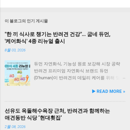
이 블로그의 인기 게시물
"한 끼 식사로 챙기는 반려견 건강"… 굽네 듀먼,
'케어화식' 4종 리뉴얼 출시
8월 03, 2026
듀먼 자연화식, 기능성 원료 보강해 시장 공략
반려견 프리미엄 자연화식 브랜드 듀먼
(D’human)이 반려견의 데일리 케어를 위해 맞춤
영양 설계를 대폭 강화한 ‘케어화식’ 4종을 리뉴
▶️ READ MORE »
얼 출시했다고 3일 발표했다. 주요 건강 고민 맞
춤 영양 설계… 기능성 원료 대폭 보강 이번 리뉴
얼은 반려견이 일상에서 직면하는 대표적인 건
선유도 옥돌해수욕장 근처, 반려견과 함께하는
강 고민을 식사만으로 간편하게 관리할 수 있도
애견동반 식당 ‘현대횟집’
록 설계된 점이 핵심이다. 기존 레시피의 기호
성을 유지하면서 원료 배합 비율을 조정하고 기
2월 08, 2026