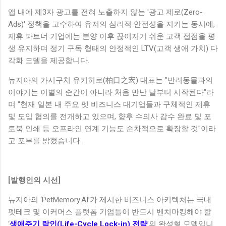
앱 내에 제3자 광고를 전혀 노출하지 않는 '광고 제로(Zero-
Ads)' 정책을 고수하여 유저의 심리적 안전성을 지키는 동시에,
제휴 파트너 기업에는 분양 이후 끊어지기 쉬운 고객 접점을 평
생 유지하며 정기 구독 형태의 안정적인 LTV(고객 생애 가치) 다
각화 모델을 제공합니다.
뉴지아의 가시구치 유키히로(柏口之宏) 대표는 "반려동물과의
이야기는 이별의 순간이 아니라 처음 만난 날부터 시작된다"라
며 "현재 일본 내 주요 펫 비즈니스 대기업들과 구체적인 제휴
및 도입 협의를 전개하고 있으며, 향후 수의사 감수 완료 및 포
토북 인쇄 등 오프라인 연계 기능도 순차적으로 확장할 것"이라
고 포부를 밝혔습니다.
[발행인의 시선]
뉴지아의 ‘PetMemory.AI’가 제시한 비즈니스 아키텍처는 국내
펫테크 및 이커머스 플랫폼 기업들이 반드시 벤치마킹해야 할
‘
생애주기 락인(Life-Cycle Lock-in) 전략
’의 완성형 모델입니