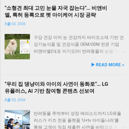
양 가이드라인을 충족하도록 제조되어 별도의
맛보기 힘든 신선함이 살아있어, 밑반찬 없이도
유기적으로 연계해 지역 사회 동물복지 수준을
"소형견 최대 고민 눈물 자국 잡는다"… 비앤비
영양제 추가 없이 주식으로 급여가 가능하다. 생
충분히 만족스러운 한 끼가 됩니다. 군산 고군산
한 차원 끌어올리기 위해 추진됐다. 관학 협력을
엘, 특허 등록으로 펫 아이케어 시장 공략
산 과정에서는 겔화제, 산화방지제, 착색료 등 8
군도 여행을 더욱 풍성하게 만드는 든든한 식사
통한 올바른 반려문화 정착 및 갈등 해소 안산시
가지 합성 첨가물을 완전 배제했으며, 국내 최초
로, 여행객들에게도 큰 사랑을 받고 있습니다.
와 신안산대학교는 전문 인적 자원을 바탕으로
8월 03, 2026
의 화식 자동화 전용 공장에서 엄격한 위생 품질
식당 앞 바다에 정박된 어선들의 모습 현대횟집
시민들이 체감할 수 있는 실질적인 반려동물 지
기준을 적용해 안전성을 확보했다. 리뉴얼 기념
앞 바다에 정박된 어선들을 바라보면, 마치 그림
원 사업을 전개한다. 양 기관의 핵심 협력 분야
구강 건강 이어 눈 건강까지 바이오소재 기반 건
자사몰 특별 프로모션 진행 듀먼은 케어화식 리
같은 풍경이 펼쳐져 군산 바다 여행의 로망을 한
는 다음과 같다. 반려견놀이터 운영 지원 및 이
강기능식품 및 건강식품 OEM/ODM 전문 기업
뉴얼 출시를 기념해 오는 8월 10일까지 자사 공
층 더해 줍니다. 반려견과 함께 자연의 아름다움
용 활성화 반려동물 문화교실 및 반려견 행동교
비앤비엘(대표 이기오)이 반려동물의 눈물 자국
식 몰에서 할인 프로모션을 실시한다. 행사 기간
을 누리고, 신선한 해산물 요리도 즐길 수 있는
정 등 시민 맞춤형 교육 길고양이 관련 시민 갈
및 눈물 과다 증상 예방과 개선에 효과를 나타내
▶️ READ MORE »
동안 5...
현대횟집은 군산 방문 시 반드시 들러볼 만한 애
등 관계 개선 및 중재 프로그램 특히 전문가 그
는 기능성 조성물 특허 등록을 마쳤다. 이번 특
견동반 식당입니다. #군산애견동반식당 #선유
룹과의 협업을 통해 반려견 행동문제로 인한 이
허 취득을 계기로 비앤비엘은 반려동물 전문 제
도맛집 #옥돌해수욕장 #현대횟집 #반려견동반
웃 간 갈등을 예방하고, 길고양이 문제를 비롯한
조 브랜드인 ‘비앤비엘펫(BNBL Pet)’을 앞세워
"우리 집 댕냥이와 아이의 사연이 동화로"… LG
여행 #애견동반식사 #고군산군도여행 #신선한
도심 속 동물 관련 이슈를 이성적·체계적으로 풀
빠르게 성장하는 펫 아이케어(Eye-Care) 시장
유플러스, AI 기반 참여형 콘텐츠 선보여
회덮밥 #반려동물함께 #바다여행맛집
어가는 계기를 마련했다. 1만 1,000㎡ 규모 '안산
공략에 속도를 낸다. 산학협력 연구 성과 결실…
호수공원 반려견놀이터'의 완성 협약식 장소인
기술 전문성 입증 이번에 등록된 특허(특허번호
8월 03, 2026
안산호수공원 반려견놀이터는 민선 8기 공약 사
제10-2934219호)는 2025년 4월 출원되어 2026
업의 결실이다. 호수공원 내 급경사지로 활용도
년 2월 최종 등록이 완료됐다. 발명자로는 김성
반려동물 추억부터 성장 에피소드까지 LG유플
가 낮았던 1만 1,000㎡ 부지를 재해석하여 조성
욱, 이기오, 김정민, 하정헌 연구진이 참여했으
러스가 키즈 전용 플랫폼 'U+tv 아이들나라'를
되었으며, 2025년 12월 착공 후 2026년 5월 준공
며, 비앤비엘의 자체 R&D 역량과 단국대학교 식
통해 고객이 직접 제출한 사연을 바탕으로 AI 동