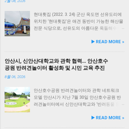
성을 유지하면서 원료 배합 비율을 조정하고 기
2월 08, 2026
능성 원료를 보강해 매일 부담 없이 단독 급여할
수 있는 데일리 영양 케어 제품으로 업그레이드
현대횟집 (2022. 3. 24) 군산 옥도면 선유도리에
됐다. 리뉴얼 라인업은 국내산 닭가슴살을 베이
위치한 ‘현대횟집’은 애견 동반이 가능한 해산물
스로 영역별 기능성 성분을 더한 4종으로 구성
전문 식당으로, 선유도의 아름다운 옥돌해수욕
된다. 닭가슴살&초록입홍합 튼튼관절 : 초록입
장과 인접해 있어 반려견과 함께 바닷가 여행을
▶️ READ MORE »
홍합, 보스웰리아, 상어 연골을 배합해 관절과
즐기기에 안성맞춤인 곳입니다. 옥돌해수욕장
연골 건강 유지에 기여한다. 닭가슴살&빌베리
은 모래가 아닌 부드러운 옥돌로 이루어진 특별
눈가반짝 : 빌베리, 루테인, 베타카로틴, 밀크씨
한 해변으로, 자연 그대로의 매력을 간직하고 있
안산시, 신안산대학교와 관학 협력… 안산호수
슬을 배합해 눈 건강과 항산화를 돕는다. 닭가슴
지요. 옥돌해수욕장 풍경 현대횟집은 해수욕장
공원 반려견놀이터 활성화 및 시민 교육 추진
살&연어 빛나는 피모 : 오메가-3가 풍부한 연어
입구 부근에 자리해 있어 산책 후 편안하게 식사
에 히알루론산, 비오틴, 피쉬콜라겐을 담아 피모
를 할 수 있습니다. 야외 테이블과 실내 창가 쪽
8월 06, 2026
케어를 지원한다. 닭가슴살&토마토 튼튼체력 :
자리에서 반려견과 함께 식사가 가능하니, 반려
토마토, 타우린, L-카르니틴을 조합해 활력과 체
동물과의 외출 시 식당 선택에 고민이 적어지는
안산호수공원 반려견놀이터와 관학 네트워크
력 컨디션 유지에 중점을 두었다. 100% 휴먼그
장점이 있습니다. 포근한 계절에는 야외에서 선
모델 안산시가 지난 7월 30일 안산호수공원 반
레이드 및 AAFCO 주식 영양 기준 충족 듀먼 케
유항의 조용한 풍경을 감상하며 식사하는 것도
려견놀이터에서 신안산대학교와 ‘반려동물 문
어화식은 사람이 섭취할 수 있는 100% 휴먼그레
추천드립니다. 식당 풍경 이곳에서 맛본 회덮밥
화 및 동물보호를 위한 업무 협약’을 체결했다.
▶️ READ MORE »
이드 원료만을 사용한다. 특히 미국 사료관리협
은 싱싱한 활어 광어가 푸짐하게 올라가 있어 신
이번 협약은 안산시의 풍부한 행정 자원과 신안
회(AAFCO)와 국립축산과학원(NIAS)의 주식 영
선함과 식감 모두 뛰어납니다. 도시에서는 쉽게
산대학교가 보유한 반려동물 분야 전문 인력을