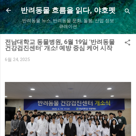
기본 콘텐츠로 건너뛰기
반려동물 흐름을 읽다, 야호펫
반려동물 뉴스, 반려동물 문화, 돌봄, 산업 정보
큐레이션
전남대학교 동물병원, 6월 19일 '반려동물
건강검진센터' 개소! 예방 중심 케어 시작
6월 24, 2025