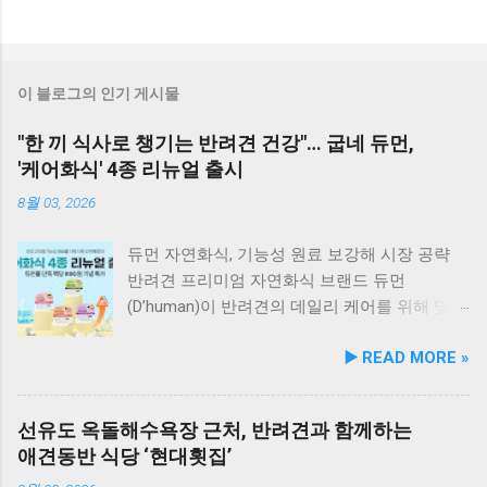
이 블로그의 인기 게시물
"한 끼 식사로 챙기는 반려견 건강"… 굽네 듀먼,
'케어화식' 4종 리뉴얼 출시
8월 03, 2026
듀먼 자연화식, 기능성 원료 보강해 시장 공략
반려견 프리미엄 자연화식 브랜드 듀먼
(D’human)이 반려견의 데일리 케어를 위해 맞춤
영양 설계를 대폭 강화한 ‘케어화식’ 4종을 리뉴
▶️ READ MORE »
얼 출시했다고 3일 발표했다. 주요 건강 고민 맞
춤 영양 설계… 기능성 원료 대폭 보강 이번 리뉴
얼은 반려견이 일상에서 직면하는 대표적인 건
선유도 옥돌해수욕장 근처, 반려견과 함께하는
강 고민을 식사만으로 간편하게 관리할 수 있도
애견동반 식당 ‘현대횟집’
록 설계된 점이 핵심이다. 기존 레시피의 기호