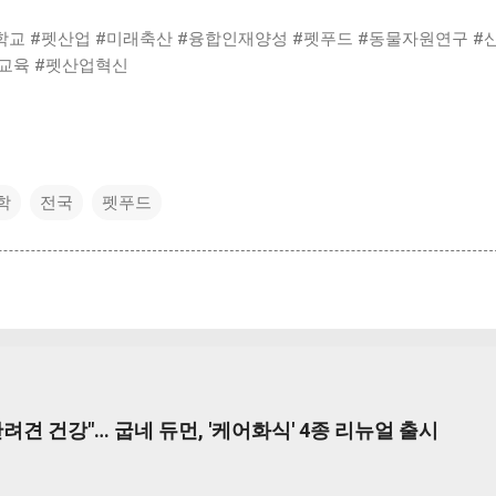
교 #펫산업 #미래축산 #융합인재양성 #펫푸드 #동물자원연구 #
교육 #펫산업혁신
학
전국
펫푸드
려견 건강"… 굽네 듀먼, '케어화식' 4종 리뉴얼 출시