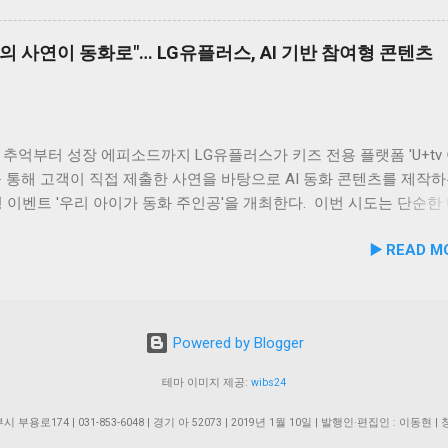
 쉼터, 그늘막, 세족장 등 편의시설 8월 1일 시범 운영 시작… 9월 5일
… 기술 전문성 입증 이번에 등록된 특허(특허번호 제10-2934219호)
호수공원 반려견놀이터는 2026년 8월 1일부터 시범 운영에 들어갔다
 4월 출원되어 2026년 2월 최종 등록이 완료됐다. 발명자로는 김성욱,
의 사연이 동화로"… LG유플러스, AI 기반 참여형 콘텐츠
운영 기간 동안 시설 운영 현황과 이용자 만족도를 종합적으로 점검·
민, 하정헌 연구진이 참여했으며, 비앤비엘의 자체 R&D 역량과 단국
9월 5일 정식 개장식을 개최할 예정이다. 이민근 안산시장은 이번 협
학과와의 밀접한 교류협력이 만들어낸 산학 공동 성과물이다. 반려
 갖춘 관학 연계망이 구축된 만큼, 반려인과 비반려인, 그리고 반려
눈물 자국은 단순한 외관상의 착색 문제를 넘어 눈 주변 피부염이나 
하고 행복을 ...
 수 있는 중요한 헬스케어 영역이다. 특히 말티즈, 푸들, 시츄 등 국
소형견 보호자들 사이에서 고기능성 케어 제품에 대한 수요가 꾸준히
추억부터 성장 에피소드까지 LG유플러스가 키즈 전용 플랫폼 'U+tv
 이번 특허 기술의 상용화 가치는 매우 높게 평가된다. '비앤비엘펫'
 통해 고객이 직접 제출한 사연을 바탕으로 AI 동화 콘텐츠를 제작하
원스톱 OEM/ODM 제공 비앤비엘은 이번 특허 기술을 펫 헬스케어 전
 이벤트 '우리 아이가 동화 주인공'을 개최한다. 이번 시도는 단순한
앤비엘펫을 통해 B2B 상용화할 계획이다. 비앤비엘펫은 반려동물 뉴
환경을 넘어, 고객의 일상과 반려동물에 관한 추억을 생성형 AI 기술
▶️ READ M
획부터 제형 설계, 연구 개발, 생산, 출하에 이르는 전 과정을 원스
형 오리지널 콘텐츠로 전환한다는 점에서 미디어 업계의 주목을 받고 
전문 OEM/ODM 솔루션을 제공하고 있다. 이기오 비앤비엘 대표는 “
소드부터 반려동물 이야기까지… AI 동화로 재탄생 이벤트는 오는 8월
은 기존에 보유하고 있던 ‘반려동물 구강 건강 개선용 조성물’ 특허
 17일까지 약 2주간 진행된다. 참가를 희망하는 고객은 U+tv 내 이벤
케어 분야에서의 독자적인 바이오 기술력을 다시 한번 확인받은 계기
해 연결되는 네이버 폼에서 자녀의 특별한 경험이나 일상 이야기를 
Powered by Blogger
엘펫을 통해 구강 케어부터 눈 건강까지 아우르는 반려동물 토탈 헬
 사연의 주제는 자유롭다. 아이의 일상 에피소드나 첫 심부름과 같은 
고객사들에게 제공하겠다”고 밝혔다. 바이오 소재 경쟁력 바탕으로 빠르
물론, 가족의 일원인 반려동물과의 따뜻한 추억 등 가슴 뭉클한 이야
테마 이미지 제공:
wibs24
된다. LG유플러스는 접수된 사연 중 우수한 이야기 3편을 선정해 
의 AI 동화 영상 콘텐츠로 제작할 예정이다. 완성된 AI 동화는 오는 9
. 의정부시 부용로174 | 031-853-6048 | 경기 아 52073 | 2019년 1월 10일 | 발행인·편집인 : 이동현
아이들나라 플랫폼을 통해 정식 공개된다. 아이의 그림이 담긴 기념 텀블