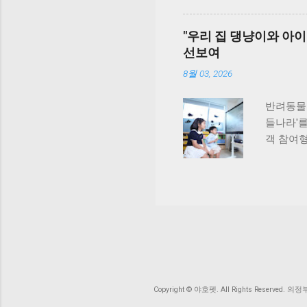
및 반려견
성과 결실
개장 안산
2025년
"우리 집 댕냥이와 아이
는 시범 
오, 김정
선보여
여 오는 
식품영양
전문성을
착색된 
8월 03, 2026
함께 상생
로 이어질
견종인 
반려동물 
하고 있어
들나라'를
드 통해 
객 참여형
랜드 비
어 시청 
제품의 기
해 맞춤
처리하는 
일상 에피
특허 등록
부터 8월
펫 헬스
너를 통
“비앤비
수 있다.
솔루션을 
기록은 
모두 포함
6분 분량
Copyright © 야호펫. All Rights Reserved
U+tv 