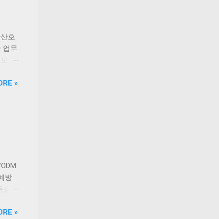
전성을
푸짐하
출시를
든 신선
 기간
산군도
 있습
안산호
들을 바
 업무
니다.
 보유
 현대
한 차
ORE »
반식당
등 해소
고군산
는 실
다.
정 등
전문
길고양
를 마
 안산
ODM
사지로
 예방
 착공
득을
시설이
앞세워
ORE »
 보호자
연구