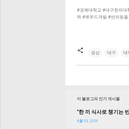
#경북대학교 #대구한의대학
력 #펫푸드개발 #반려동물
경상
대구
대
이 블로그의 인기 게시물
"한 끼 식사로 챙기는 반
8월 03, 2026