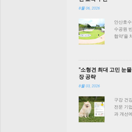
국내 최
것도 추
확보했다
게 올라가
8월 06, 2026
기념해 오
함이 살아
동안 5...
여행을 
안산호수
니다. 식
수공원 
라보면, 
협약’을
반려견과 
한 반려동
횟집은 
원 끌어올
#선유도
안산시와
군도여행
질적인 반
"소형견 최대 고민 눈물
반려견놀
장 공략
시민 맞춤
가 그룹과
8월 03, 2026
이 문제를
련했다. 
구강 건강
호수공원
전문 기업
활용도가 
과 개선에
후 202
계기로 비
들어섰다.
빠르게 성