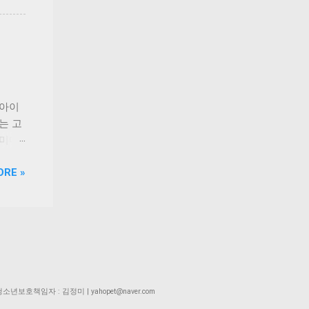
 정식
는
. 시
 이기
보완하
대학교
약으로
동물의
동물이
질환으
내 상위
 증가
 아이
 브랜
는 고
문 브
 미디
트리션
과 결합
ORE »
톱으로
있다.
이번
 4일
에 이어
트 배
”라며
제출할
스케어
성장
...
기들이
1분에서
월
 | 청소년보호책임자 : 김정미 | yahopet@naver.com
러 등