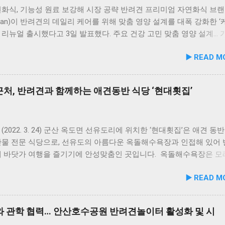
화식, 기능성 원료 보강해 시장 공략 반려견 프리미엄 자연화식 브랜
uman)이 반려견의 데일리 케어를 위해 맞춤 영양 설계를 대폭 강화한 
을 리뉴얼 출시했다고 3일 발표했다. 주요 건강 고민 맞춤 영양 설계…
폭 보강 이번 리뉴얼은 반려견이 일상에서 직면하는 대표적인 건강 
▶️ READ M
로 간편하게 관리할 수 있도록 설계된 점이 핵심이다. 기존 레시피의
지하면서 원료 배합 비율을 조정하고 기능성 원료를 보강해 매일 부담
여할 수 있는 데일리 영양 케어 제품으로 업그레이드됐다. 리뉴얼 라
처, 반려견과 함께하는 애견동반 식당 ‘현대횟집’
닭가슴살을 베이스로 영역별 기능성 성분을 더한 4종으로 구성된다. 
홍합 튼튼관절 : 초록입홍합, 보스웰리아, 상어 연골을 배합해 관절
유지에 기여한다. 닭가슴살&빌베리 눈가반짝 : 빌베리, 루테인, 베타카
 배합해 눈 건강과 항산화를 돕는다. 닭가슴살&연어 빛나는 피모 :
(2022. 3. 24) 군산 옥도면 선유도리에 위치한 ‘현대횟집’은 애견 동
풍부한 연어에 히알루론산, 비오틴, 피쉬콜라겐을 담아 피모 케어를 
산물 전문 식당으로, 선유도의 아름다운 옥돌해수욕장과 인접해 있어
슴살&토마토 튼튼체력 : 토마토, 타우린, L-카르니틴을 조합해 활력과
께 바닷가 여행을 즐기기에 안성맞춤인 곳입니다. 옥돌해수욕장은 모
지에 중점을 두었다. 100% 휴먼그레이드 및 AAFCO 주식 영양 기준
드러운 옥돌로 이루어진 특별한 해변으로, 자연 그대로의 매력을 간
▶️ READ M
화식은 사람이 섭취할 수 있는 100% 휴먼그레이드 원료만을 사용한
 옥돌해수욕장 풍경 현대횟집은 해수욕장 입구 부근에 자리해 있어 산
 사료관리협회(AAFCO)와 국립축산과학원(NIAS)의 주식 영양 가
식사를 할 수 있습니다. 야외 테이블과 실내 창가 쪽 자리에서 반려
하도록 제조되어 별도의 영양제 추가 없이 주식으로 급여가 가능하다.
사가 가능하니, 반려동물과의 외출 시 식당 선택에 고민이 적어지는 
 관학 협력… 안산호수공원 반려견놀이터 활성화 및 시
 겔화제, 산화방지제, 착색료 등 8가지 합성 첨가물을 완전 배제했
. 포근한 계절에는 야외에서 선유항의 조용한 풍경을 감상하며 식사