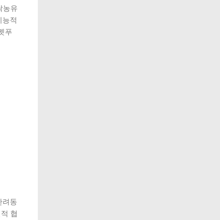
낙농유
기능적
 펫푸
반려동
천적 협