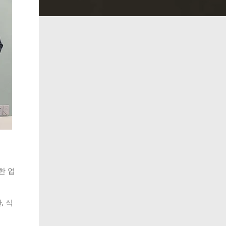
한 업
, 식