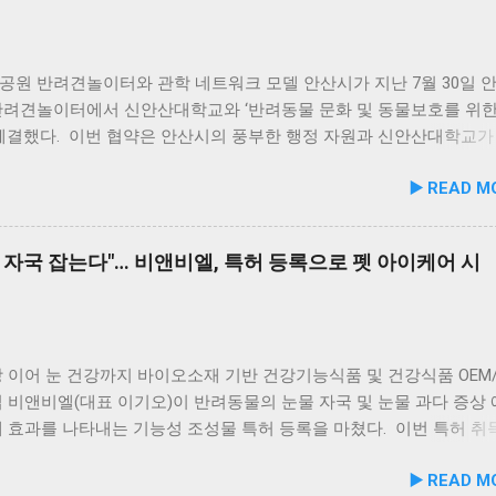
초의 화식 자동화 전용 공장에서 엄격한 위생 품질 기준을 적용해 안
천드립니다. 식당 풍경 이곳에서 맛본 회덮밥은 싱싱한 활어 광어가 
. 리뉴얼 기념 자사몰 특별 프로모션 진행 듀먼은 케어화식 리뉴얼 
 있어 신선함과 식감 모두 뛰어납니다. 도시에서는 쉽게 맛보기 힘
는 8월 10일까지 자사 공식 몰에서 할인 프로모션을 실시한다. 행사
있어, 밑반찬 없이도 충분히 만족스러운 한 끼가 됩니다. 군산 고군
더욱 풍성하게 만드는 든든한 식사로, 여행객들에게도 큰 사랑을 받고
공원 반려견놀이터와 관학 네트워크 모델 안산시가 지난 7월 30일 
당 앞 바다에 정박된 어선들의 모습 현대횟집 앞 바다에 정박된 어선
반려견놀이터에서 신안산대학교와 ‘반려동물 문화 및 동물보호를 위한
마치 그림 같은 풍경이 펼쳐져 군산 바다 여행의 로망을 한층 더해 줍
 체결했다. 이번 협약은 안산시의 풍부한 행정 자원과 신안산대학교가
함께 자연의 아름다움을 누리고, 신선한 해산물 요리도 즐길 수 있는
물 분야 전문 인력을 유기적으로 연계해 지역 사회 동물복지 수준을 
▶️ READ M
군산 방문 시 반드시 들러볼 만한 애견동반 식당입니다. #군산애견동
리기 위해 추진됐다. 관학 협력을 통한 올바른 반려문화 정착 및 갈
맛집 #옥돌해수욕장 #현대횟집 #반려견동반여행 #애견동반식사 #
 신안산대학교는 전문 인적 자원을 바탕으로 시민들이 체감할 수 있
 #신선한회덮밥 #반려동물함께 #바다여행맛집
려동물 지원 사업을 전개한다. 양 기관의 핵심 협력 분야는 다음과 같
 자국 잡는다"… 비앤비엘, 특허 등록으로 펫 아이케어 시
이터 운영 지원 및 이용 활성화 반려동물 문화교실 및 반려견 행동교
형 교육 길고양이 관련 시민 갈등 관계 개선 및 중재 프로그램 특히 
의 협업을 통해 반려견 행동문제로 인한 이웃 간 갈등을 예방하고, 
 비롯한 도심 속 동물 관련 이슈를 이성적·체계적으로 풀어가는 계기
1만 1,000㎡ 규모 '안산호수공원 반려견놀이터'의 완성 협약식 장소인
 이어 눈 건강까지 바이오소재 기반 건강기능식품 및 건강식품 OEM/
 반려견놀이터는 민선 8기 공약 사업의 결실이다. 호수공원 내 급경
 비앤비엘(대표 이기오)이 반려동물의 눈물 자국 및 눈물 과다 증상
낮았던 1만 1,000㎡ 부지를 재해석하여 조성되었으며, 2025년 12월
 효과를 나타내는 기능성 조성물 특허 등록을 마쳤다. 이번 특허 취
6년 5월 준공을 마쳤다. 해당 시설에는 반려견을 위한 다채로운 특화 
앤비엘은 반려동물 전문 제조 브랜드인 ‘비앤비엘펫(BNBL Pet)’을 
▶️ READ M
 반려견 물놀이 공간 (3개소) 반려견 놀이훈련 시설 (어질리티 9개)
장하는 펫 아이케어(Eye-Care) 시장 공략에 속도를 낸다. 산학협력 