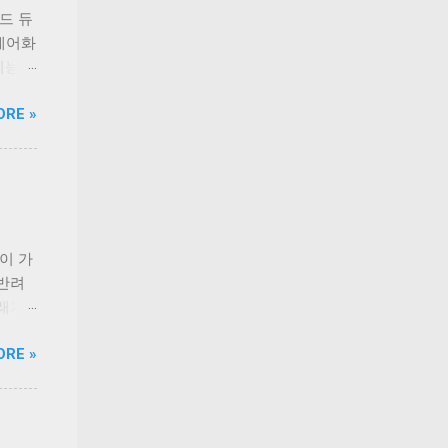
드 듀
‘케어화
 기능성
고민을
ORE »
 기호
 없이
인업은
닭가슴
과 연
로틴,
 오메
반이 가
지원한
 반려
 체력
래가
 충족
직하고
ORE »
다.
책 후
이드라인
견과
 생산
장점이
으며,
하는