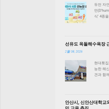
듀먼 자연
먼(D’h
식’ 4종
원료 대
식사만으
성을 유
단독 급
선유도 옥돌해수욕장 근
국내산 
살&초록입
2월 08, 2026
골 건강 
밀크씨슬을
현대횟집 
가-3가 
능한 해
다. 닭가
견과 함
컨디션 유
아닌 부
듀먼 케어
있지요.
특히 미국
편안하게 
을 충족
함께 식
안산시, 신안산대학교와
과정에서는
있습니다
민 교육 추진