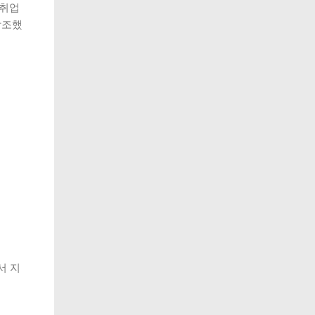
 취업
강조했
서 지