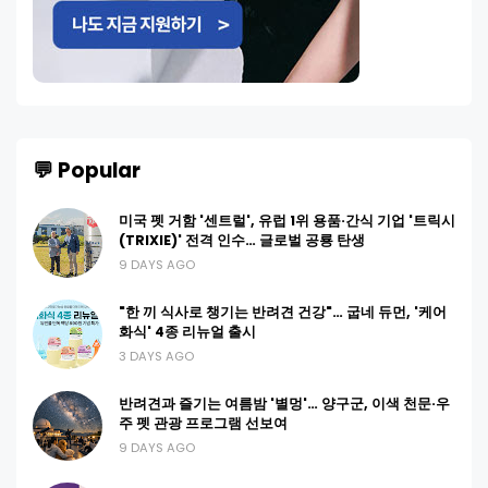
💬 Popular
미국 펫 거함 '센트럴', 유럽 1위 용품·간식 기업 '트릭시
(TRIXIE)' 전격 인수… 글로벌 공룡 탄생
9 DAYS AGO
"한 끼 식사로 챙기는 반려견 건강"… 굽네 듀먼, '케어
화식' 4종 리뉴얼 출시
3 DAYS AGO
반려견과 즐기는 여름밤 '별멍'… 양구군, 이색 천문·우
주 펫 관광 프로그램 선보여
9 DAYS AGO