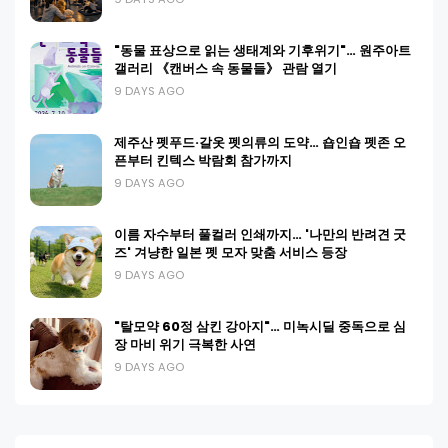
"동물 표상으로 읽는 생태계와 기후위기"… 원주아트
갤러리 《캔버스 속 동물들》 관람 열기
9 DAYS AGO
제주산 펫푸드·갈옷 펫의류의 도약… 숍인숍 펫존 오
픈부터 킨텍스 박람회 참가까지
9 DAYS AGO
이름 자수부터 풀컬러 인쇄까지… '나만의 반려견 굿
즈' 겨냥한 일본 펫 모자 맞춤 서비스 등장
9 DAYS AGO
"탈모약 60정 삼킨 강아지"… 미녹시딜 중독으로 심
장 마비 위기 극복한 사연
9 DAYS AGO