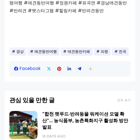
령여행 #애견동반여행 #정원카페 #유곡면 #경남애견동반
#반려견 #펫스타그램 #힐링카페 #반려견동반
경상
애견동반여행
애견동반카페
의령
전국
Facebook
관심 있을 만한 글
모두 보기
"합천 펫푸드·반려동물 워케이션 모델 확
산"… 농식품부, 농촌특화지구 활성화 방안
발표
16 DAYS AGO