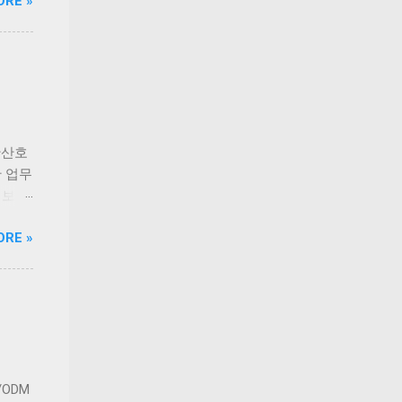
ORE »
다.
책 후
이드라인
견과
 생산
장점이
으며,
하는
전성을
푸짐하
출시를
든 신선
 기간
산군도
 있습
안산호
들을 바
 업무
니다.
 보유
 현대
한 차
ORE »
반식당
등 해소
고군산
는 실
다.
정 등
전문
길고양
를 마
 안산
ODM