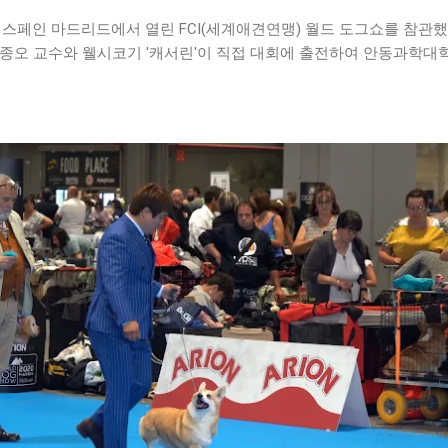
2 스페인 마드리드에서 열린 FCI(세계애견연맹) 월드 도그쇼를 참관
김종오 교수와 웰시코기 '캐서린'이 직접 대회에 출전하여 안동과학대