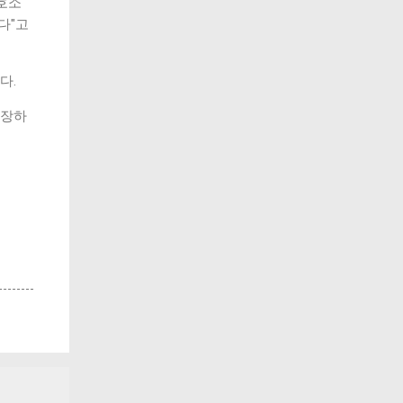
호소
다"고
다.
성장하