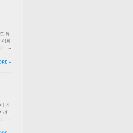
드 듀
‘케어화
 기능성
고민을
ORE »
 기호
 없이
인업은
닭가슴
과 연
로틴,
 오메
반이 가
지원한
 반려
 체력
래가
 충족
직하고