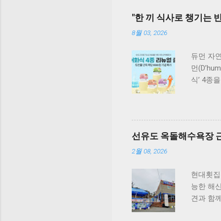
"한 끼 식사로 챙기는 반
8월 03, 2026
듀먼 자연
먼(D’h
식’ 4종
원료 대
식사만으
성을 유
단독 급
선유도 옥돌해수욕장 근
국내산 
살&초록입
2월 08, 2026
골 건강 
밀크씨슬을
현대횟집 
가-3가 
능한 해
다. 닭가
견과 함
컨디션 유
아닌 부