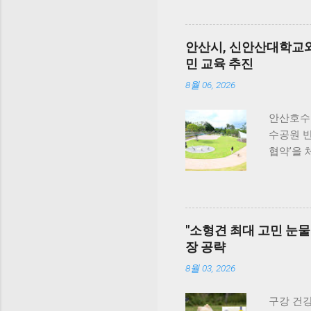
듀먼 케어
있지요.
특히 미국
편안하게 
을 충족
함께 식
안산시, 신안산대학교와
과정에서는
있습니다
민 교육 추진
국내 최
것도 추
확보했다
게 올라가
8월 06, 2026
기념해 오
함이 살아
동안 5...
여행을 
안산호수
니다. 식
수공원 
라보면, 
협약’을
반려견과 
한 반려동
횟집은 
원 끌어올
#선유도
안산시와
군도여행
질적인 반
"소형견 최대 고민 눈물
반려견놀
장 공략
시민 맞춤
가 그룹과
8월 03, 2026
이 문제를
련했다. 
구강 건강