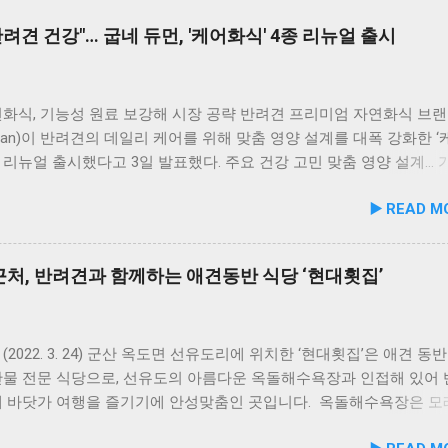
려견 건강"… 굽네 듀먼, '케어화식' 4종 리뉴얼 출시
화식, 기능성 원료 보강해 시장 공략 반려견 프리미엄 자연화식 브랜
uman)이 반려견의 데일리 케어를 위해 맞춤 영양 설계를 대폭 강화한 
을 리뉴얼 출시했다고 3일 발표했다. 주요 건강 고민 맞춤 영양 설계…
폭 보강 이번 리뉴얼은 반려견이 일상에서 직면하는 대표적인 건강 
▶️ READ M
로 간편하게 관리할 수 있도록 설계된 점이 핵심이다. 기존 레시피의
지하면서 원료 배합 비율을 조정하고 기능성 원료를 보강해 매일 부담
여할 수 있는 데일리 영양 케어 제품으로 업그레이드됐다. 리뉴얼 라
처, 반려견과 함께하는 애견동반 식당 ‘현대횟집’
닭가슴살을 베이스로 영역별 기능성 성분을 더한 4종으로 구성된다. 
홍합 튼튼관절 : 초록입홍합, 보스웰리아, 상어 연골을 배합해 관절
유지에 기여한다. 닭가슴살&빌베리 눈가반짝 : 빌베리, 루테인, 베타카
 배합해 눈 건강과 항산화를 돕는다. 닭가슴살&연어 빛나는 피모 :
(2022. 3. 24) 군산 옥도면 선유도리에 위치한 ‘현대횟집’은 애견 동
풍부한 연어에 히알루론산, 비오틴, 피쉬콜라겐을 담아 피모 케어를 
산물 전문 식당으로, 선유도의 아름다운 옥돌해수욕장과 인접해 있어
슴살&토마토 튼튼체력 : 토마토, 타우린, L-카르니틴을 조합해 활력과
께 바닷가 여행을 즐기기에 안성맞춤인 곳입니다. 옥돌해수욕장은 모
지에 중점을 두었다. 100% 휴먼그레이드 및 AAFCO 주식 영양 기준
드러운 옥돌로 이루어진 특별한 해변으로, 자연 그대로의 매력을 간