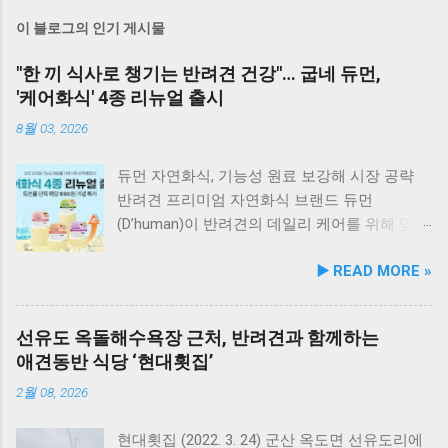
이 블로그의 인기 게시물
"한 끼 식사로 챙기는 반려견 건강"… 굽네 듀먼,
'케어화식' 4종 리뉴얼 출시
8월 03, 2026
듀먼 자연화식, 기능성 원료 보강해 시장 공략
반려견 프리미엄 자연화식 브랜드 듀먼
(D’human)이 반려견의 데일리 케어를 위해 맞춤
영양 설계를 대폭 강화한 ‘케어화식’ 4종을 리뉴
▶️ READ MORE »
얼 출시했다고 3일 발표했다. 주요 건강 고민 맞
춤 영양 설계… 기능성 원료 대폭 보강 이번 리뉴
얼은 반려견이 일상에서 직면하는 대표적인 건
선유도 옥돌해수욕장 근처, 반려견과 함께하는
강 고민을 식사만으로 간편하게 관리할 수 있도
애견동반 식당 ‘현대횟집’
록 설계된 점이 핵심이다. 기존 레시피의 기호
성을 유지하면서 원료 배합 비율을 조정하고 기
2월 08, 2026
능성 원료를 보강해 매일 부담 없이 단독 급여할
수 있는 데일리 영양 케어 제품으로 업그레이드
현대횟집 (2022. 3. 24) 군산 옥도면 선유도리에