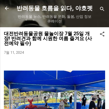
기본 콘텐츠로 건너뛰기
반려동물 흐름을 읽다, 야호펫
반려동물 뉴스, 반려동물 문화, 돌봄, 산업 정보
큐레이션
대전반려동물공원 물놀이장 7월 25일 개
장! 반려견과 함께 시원한 여름 즐겨요 (사
전예약 필수)
7월 11, 2024