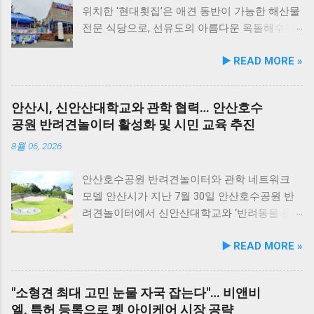
됐다. 리뉴얼 라인업은 국내산 닭가슴살을 베이
위치한 ‘현대횟집’은 애견 동반이 가능한 해산물
스로 영역별 기능성 성분을 더한 4종으로 구성
전문 식당으로, 선유도의 아름다운 옥돌해수욕
된다. 닭가슴살&초록입홍합 튼튼관절 : 초록입
장과 인접해 있어 반려견과 함께 바닷가 여행을
▶️ READ MORE »
홍합, 보스웰리아, 상어 연골을 배합해 관절과
즐기기에 안성맞춤인 곳입니다. 옥돌해수욕장
연골 건강 유지에 기여한다. 닭가슴살&빌베리
은 모래가 아닌 부드러운 옥돌로 이루어진 특별
눈가반짝 : 빌베리, 루테인, 베타카로틴, 밀크씨
한 해변으로, 자연 그대로의 매력을 간직하고 있
안산시, 신안산대학교와 관학 협력… 안산호수
슬을 배합해 눈 건강과 항산화를 돕는다. 닭가슴
지요. 옥돌해수욕장 풍경 현대횟집은 해수욕장
공원 반려견놀이터 활성화 및 시민 교육 추진
살&연어 빛나는 피모 : 오메가-3가 풍부한 연어
입구 부근에 자리해 있어 산책 후 편안하게 식사
에 히알루론산, 비오틴, 피쉬콜라겐을 담아 피모
를 할 수 있습니다. 야외 테이블과 실내 창가 쪽
8월 06, 2026
케어를 지원한다. 닭가슴살&토마토 튼튼체력 :
자리에서 반려견과 함께 식사가 가능하니, 반려
토마토, 타우린, L-카르니틴을 조합해 활력과 체
동물과의 외출 시 식당 선택에 고민이 적어지는
안산호수공원 반려견놀이터와 관학 네트워크
력 컨디션 유지에 중점을 두었다. 100% 휴먼그
장점이 있습니다. 포근한 계절에는 야외에서 선
모델 안산시가 지난 7월 30일 안산호수공원 반
레이드 및 AAFCO 주식 영양 기준 충족 듀먼 케
유항의 조용한 풍경을 감상하며 식사하는 것도
려견놀이터에서 신안산대학교와 ‘반려동물 문
어화식은 사람이 섭취할 수 있는 100% 휴먼그레
추천드립니다. 식당 풍경 이곳에서 맛본 회덮밥
화 및 동물보호를 위한 업무 협약’을 체결했다.
▶️ READ MORE »
이드 원료만을 사용한다. 특히 미국 사료관리협
은 싱싱한 활어 광어가 푸짐하게 올라가 있어 신
이번 협약은 안산시의 풍부한 행정 자원과 신안
회(AAFCO)와 국립축산과학원(NIAS)의 주식 영
선함과 식감 모두 뛰어납니다. 도시에서는 쉽게
산대학교가 보유한 반려동물 분야 전문 인력을
양 가이드라인을 충족하도록 제조되어 별도의
맛보기 힘든 신선함이 살아있어, 밑반찬 없이도
유기적으로 연계해 지역 사회 동물복지 수준을
"소형견 최대 고민 눈물 자국 잡는다"… 비앤비
영양제 추가 없이 주식으로 급여가 가능하다. 생
충분히 만족스러운 한 끼가 됩니다. 군산 고군산
한 차원 끌어올리기 위해 추진됐다. 관학 협력을
엘, 특허 등록으로 펫 아이케어 시장 공략
산 과정에서는 겔화제, 산화방지제, 착색료 등 8
군도 여행을 더욱 풍성하게 만드는 든든한 식사
통한 올바른 반려문화 정착 및 갈등 해소 안산시