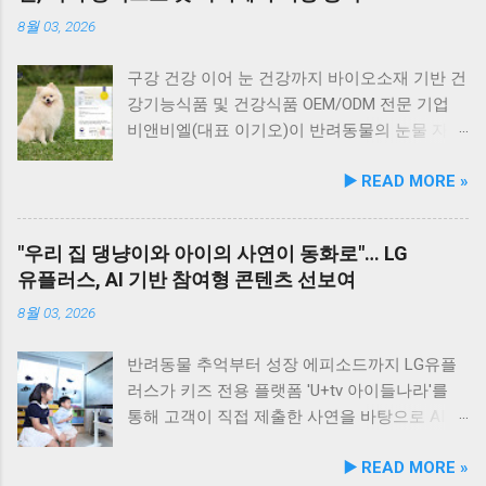
가지 합성 첨가물을 완전 배제했으며, 국내 최초
로, 여행객들에게도 큰 사랑을 받고 있습니다.
와 신안산대학교는 전문 인적 자원을 바탕으로
8월 03, 2026
의 화식 자동화 전용 공장에서 엄격한 위생 품질
식당 앞 바다에 정박된 어선들의 모습 현대횟집
시민들이 체감할 수 있는 실질적인 반려동물 지
기준을 적용해 안전성을 확보했다. 리뉴얼 기념
앞 바다에 정박된 어선들을 바라보면, 마치 그림
원 사업을 전개한다. 양 기관의 핵심 협력 분야
구강 건강 이어 눈 건강까지 바이오소재 기반 건
자사몰 특별 프로모션 진행 듀먼은 케어화식 리
같은 풍경이 펼쳐져 군산 바다 여행의 로망을 한
는 다음과 같다. 반려견놀이터 운영 지원 및 이
강기능식품 및 건강식품 OEM/ODM 전문 기업
뉴얼 출시를 기념해 오는 8월 10일까지 자사 공
층 더해 줍니다. 반려견과 함께 자연의 아름다움
용 활성화 반려동물 문화교실 및 반려견 행동교
비앤비엘(대표 이기오)이 반려동물의 눈물 자국
식 몰에서 할인 프로모션을 실시한다. 행사 기간
을 누리고, 신선한 해산물 요리도 즐길 수 있는
정 등 시민 맞춤형 교육 길고양이 관련 시민 갈
및 눈물 과다 증상 예방과 개선에 효과를 나타내
▶️ READ MORE »
동안 5...
현대횟집은 군산 방문 시 반드시 들러볼 만한 애
등 관계 개선 및 중재 프로그램 특히 전문가 그
는 기능성 조성물 특허 등록을 마쳤다. 이번 특
견동반 식당입니다. #군산애견동반식당 #선유
룹과의 협업을 통해 반려견 행동문제로 인한 이
허 취득을 계기로 비앤비엘은 반려동물 전문 제
도맛집 #옥돌해수욕장 #현대횟집 #반려견동반
웃 간 갈등을 예방하고, 길고양이 문제를 비롯한
조 브랜드인 ‘비앤비엘펫(BNBL Pet)’을 앞세워
"우리 집 댕냥이와 아이의 사연이 동화로"… LG
여행 #애견동반식사 #고군산군도여행 #신선한
도심 속 동물 관련 이슈를 이성적·체계적으로 풀
빠르게 성장하는 펫 아이케어(Eye-Care) 시장
유플러스, AI 기반 참여형 콘텐츠 선보여
회덮밥 #반려동물함께 #바다여행맛집
어가는 계기를 마련했다. 1만 1,000㎡ 규모 '안산
공략에 속도를 낸다. 산학협력 연구 성과 결실…
호수공원 반려견놀이터'의 완성 협약식 장소인
기술 전문성 입증 이번에 등록된 특허(특허번호
8월 03, 2026
안산호수공원 반려견놀이터는 민선 8기 공약 사
제10-2934219호)는 2025년 4월 출원되어 2026
업의 결실이다. 호수공원 내 급경사지로 활용도
년 2월 최종 등록이 완료됐다. 발명자로는 김성
반려동물 추억부터 성장 에피소드까지 LG유플
가 낮았던 1만 1,000㎡ 부지를 재해석하여 조성
욱, 이기오, 김정민, 하정헌 연구진이 참여했으
러스가 키즈 전용 플랫폼 'U+tv 아이들나라'를
되었으며, 2025년 12월 착공 후 2026년 5월 준공
며, 비앤비엘의 자체 R&D 역량과 단국대학교 식
통해 고객이 직접 제출한 사연을 바탕으로 AI 동
을 마쳤다. 해당 시설에는 반려견을 위한 다채로
품영양학과와의 밀접한 교류협력이 만들어낸
화 콘텐츠를 제작하는 고객 참여형 이벤트 '우리
▶️ READ MORE »
운 특화 시설이 들어섰다. 반려견 물놀이 공간 (3
산학 공동 성과물이다. 반려동물의 착색된 눈물
아이가 동화 주인공'을 개최한다. 이번 시도는