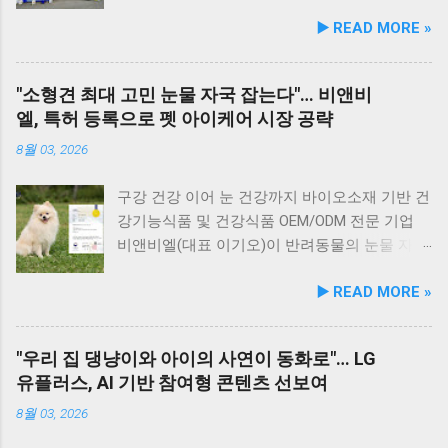
된다. 닭가슴살&초록입홍합 튼튼관절 : 초록입
장과 인접해 있어 반려견과 함께 바닷가 여행을
▶️ READ MORE »
홍합, 보스웰리아, 상어 연골을 배합해 관절과
즐기기에 안성맞춤인 곳입니다. 옥돌해수욕장
연골 건강 유지에 기여한다. 닭가슴살&빌베리
은 모래가 아닌 부드러운 옥돌로 이루어진 특별
눈가반짝 : 빌베리, 루테인, 베타카로틴, 밀크씨
한 해변으로, 자연 그대로의 매력을 간직하고 있
"소형견 최대 고민 눈물 자국 잡는다"… 비앤비
슬을 배합해 눈 건강과 항산화를 돕는다. 닭가슴
지요. 옥돌해수욕장 풍경 현대횟집은 해수욕장
엘, 특허 등록으로 펫 아이케어 시장 공략
살&연어 빛나는 피모 : 오메가-3가 풍부한 연어
입구 부근에 자리해 있어 산책 후 편안하게 식사
에 히알루론산, 비오틴, 피쉬콜라겐을 담아 피모
를 할 수 있습니다. 야외 테이블과 실내 창가 쪽
8월 03, 2026
케어를 지원한다. 닭가슴살&토마토 튼튼체력 :
자리에서 반려견과 함께 식사가 가능하니, 반려
토마토, 타우린, L-카르니틴을 조합해 활력과 체
동물과의 외출 시 식당 선택에 고민이 적어지는
구강 건강 이어 눈 건강까지 바이오소재 기반 건
력 컨디션 유지에 중점을 두었다. 100% 휴먼그
장점이 있습니다. 포근한 계절에는 야외에서 선
강기능식품 및 건강식품 OEM/ODM 전문 기업
레이드 및 AAFCO 주식 영양 기준 충족 듀먼 케
유항의 조용한 풍경을 감상하며 식사하는 것도
비앤비엘(대표 이기오)이 반려동물의 눈물 자국
어화식은 사람이 섭취할 수 있는 100% 휴먼그레
추천드립니다. 식당 풍경 이곳에서 맛본 회덮밥
및 눈물 과다 증상 예방과 개선에 효과를 나타내
▶️ READ MORE »
이드 원료만을 사용한다. 특히 미국 사료관리협
은 싱싱한 활어 광어가 푸짐하게 올라가 있어 신
는 기능성 조성물 특허 등록을 마쳤다. 이번 특
회(AAFCO)와 국립축산과학원(NIAS)의 주식 영
선함과 식감 모두 뛰어납니다. 도시에서는 쉽게
허 취득을 계기로 비앤비엘은 반려동물 전문 제
양 가이드라인을 충족하도록 제조되어 별도의
맛보기 힘든 신선함이 살아있어, 밑반찬 없이도
조 브랜드인 ‘비앤비엘펫(BNBL Pet)’을 앞세워
"우리 집 댕냥이와 아이의 사연이 동화로"… LG
영양제 추가 없이 주식으로 급여가 가능하다. 생
충분히 만족스러운 한 끼가 됩니다. 군산 고군산
빠르게 성장하는 펫 아이케어(Eye-Care) 시장
유플러스, AI 기반 참여형 콘텐츠 선보여
산 과정에서는 겔화제, 산화방지제, 착색료 등 8
군도 여행을 더욱 풍성하게 만드는 든든한 식사
공략에 속도를 낸다. 산학협력 연구 성과 결실…
가지 합성 첨가물을 완전 배제했으며, 국내 최초
로, 여행객들에게도 큰 사랑을 받고 있습니다.
기술 전문성 입증 이번에 등록된 특허(특허번호
8월 03, 2026
의 화식 자동화 전용 공장에서 엄격한 위생 품질
식당 앞 바다에 정박된 어선들의 모습 현대횟집
제10-2934219호)는 2025년 4월 출원되어 2026