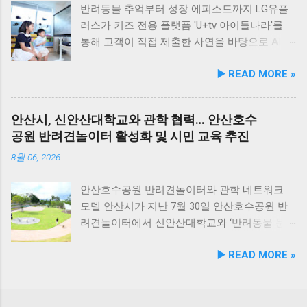
기준을 적용해 안전성을 확보했다. 리뉴얼 기념
앞 바다에 정박된 어선들을 바라보면, 마치 그림
년 2월 최종 등록이 완료됐다. 발명자로는 김성
반려동물 추억부터 성장 에피소드까지 LG유플
자사몰 특별 프로모션 진행 듀먼은 케어화식 리
같은 풍경이 펼쳐져 군산 바다 여행의 로망을 한
욱, 이기오, 김정민, 하정헌 연구진이 참여했으
러스가 키즈 전용 플랫폼 'U+tv 아이들나라'를
뉴얼 출시를 기념해 오는 8월 10일까지 자사 공
층 더해 줍니다. 반려견과 함께 자연의 아름다움
며, 비앤비엘의 자체 R&D 역량과 단국대학교 식
통해 고객이 직접 제출한 사연을 바탕으로 AI 동
식 몰에서 할인 프로모션을 실시한다. 행사 기간
을 누리고, 신선한 해산물 요리도 즐길 수 있는
품영양학과와의 밀접한 교류협력이 만들어낸
화 콘텐츠를 제작하는 고객 참여형 이벤트 '우리
▶️ READ MORE »
동안 5...
현대횟집은 군산 방문 시 반드시 들러볼 만한 애
산학 공동 성과물이다. 반려동물의 착색된 눈물
아이가 동화 주인공'을 개최한다. 이번 시도는
견동반 식당입니다. #군산애견동반식당 #선유
자국은 단순한 외관상의 착색 문제를 넘어 눈 주
단순한 미디어 시청 환경을 넘어, 고객의 일상과
도맛집 #옥돌해수욕장 #현대횟집 #반려견동반
변 피부염이나 질환으로 이어질 수 있는 중요한
반려동물에 관한 추억을 생성형 AI 기술과 결합
안산시, 신안산대학교와 관학 협력… 안산호수
여행 #애견동반식사 #고군산군도여행 #신선한
헬스케어 영역이다. 특히 말티즈, 푸들, 시츄 등
해 맞춤형 오리지널 콘텐츠로 전환한다는 점에
공원 반려견놀이터 활성화 및 시민 교육 추진
회덮밥 #반려동물함께 #바다여행맛집
국내 상위 견종인 소형견 보호자들 사이에서 고
서 미디어 업계의 주목을 받고 있다. 일상 에피
기능성 케어 제품에 대한 수요가 꾸준히 증가하
소드부터 반려동물 이야기까지… AI 동화로 재탄
8월 06, 2026
고 있어 이번 특허 기술의 상용화 가치는 매우
생 이벤트는 오는 8월 4일부터 8월 17일까지 약
높게 평가된다. '비앤비엘펫' 브랜드 통해 원스톱
2주간 진행된다. 참가를 희망하는 고객은 U+tv
안산호수공원 반려견놀이터와 관학 네트워크
OEM/ODM 제공 비앤비엘은 이번 특허 기술을
내 이벤트 배너를 통해 연결되는 네이버 폼에서
모델 안산시가 지난 7월 30일 안산호수공원 반
펫 헬스케어 전문 브랜드 비앤비엘펫을 통해
자녀의 특별한 경험이나 일상 이야기를 제출할
려견놀이터에서 신안산대학교와 ‘반려동물 문
B2B 상용화할 계획이다. 비앤비엘펫은 반려동
수 있다. 사연의 주제는 자유롭다. 아이의 일상
화 및 동물보호를 위한 업무 협약’을 체결했다.
▶️ READ MORE »
물 뉴트리션 제품의 기획부터 제형 설계, 연구
에피소드나 첫 심부름과 같은 성장 기록은 물론,
이번 협약은 안산시의 풍부한 행정 자원과 신안
개발, 생산, 출하에 이르는 전 과정을 원스톱으
가족의 일원인 반려동물과의 따뜻한 추억 등 가
산대학교가 보유한 반려동물 분야 전문 인력을
로 처리하는 전문 OEM/ODM 솔루션을 제공하고
슴 뭉클한 이야기들이 모두 포함된다. LG유플
유기적으로 연계해 지역 사회 동물복지 수준을
있다. 이기오 비앤비엘 대표는 “이번 특허 등록
러스는 접수된 사연 중 우수한 이야기 3편을 선
한 차원 끌어올리기 위해 추진됐다. 관학 협력을