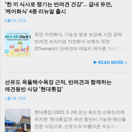
"한 끼 식사로 챙기는 반려견 건강"… 굽네 듀먼,
'케어화식' 4종 리뉴얼 출시
8월 03, 2026
듀먼 자연화식, 기능성 원료 보강해 시장 공략
반려견 프리미엄 자연화식 브랜드 듀먼
(D’human)이 반려견의 데일리 케어를 위해 맞춤
영양 설계를 대폭 강화한 ‘케어화식’ 4종을 리뉴
▶️ READ MORE »
얼 출시했다고 3일 발표했다. 주요 건강 고민 맞
춤 영양 설계… 기능성 원료 대폭 보강 이번 리뉴
얼은 반려견이 일상에서 직면하는 대표적인 건
선유도 옥돌해수욕장 근처, 반려견과 함께하는
강 고민을 식사만으로 간편하게 관리할 수 있도
애견동반 식당 ‘현대횟집’
록 설계된 점이 핵심이다. 기존 레시피의 기호
성을 유지하면서 원료 배합 비율을 조정하고 기
2월 08, 2026
능성 원료를 보강해 매일 부담 없이 단독 급여할
수 있는 데일리 영양 케어 제품으로 업그레이드
현대횟집 (2022. 3. 24) 군산 옥도면 선유도리에
됐다. 리뉴얼 라인업은 국내산 닭가슴살을 베이
위치한 ‘현대횟집’은 애견 동반이 가능한 해산물
스로 영역별 기능성 성분을 더한 4종으로 구성
전문 식당으로, 선유도의 아름다운 옥돌해수욕