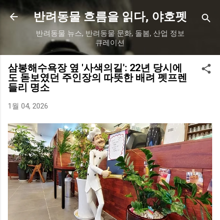
기본 콘텐츠로 건너뛰기
반려동물 흐름을 읽다, 야호펫
반려동물 뉴스, 반려동물 문화, 돌봄, 산업 정보
큐레이션
삼봉해수욕장 옆 '사색의길': 22년 당시에
도 돋보였던 주인장의 따뜻한 배려 펫프렌
들리 명소
1월 04, 2026