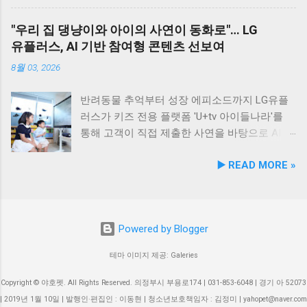
견동반 식당입니다. #군산애견동반식당 #선유
룹과의 협업을 통해 반려견 행동문제로 인한 이
허 취득을 계기로 비앤비엘은 반려동물 전문 제
도맛집 #옥돌해수욕장 #현대횟집 #반려견동반
웃 간 갈등을 예방하고, 길고양이 문제를 비롯한
조 브랜드인 ‘비앤비엘펫(BNBL Pet)’을 앞세워
"우리 집 댕냥이와 아이의 사연이 동화로"… LG
여행 #애견동반식사 #고군산군도여행 #신선한
도심 속 동물 관련 이슈를 이성적·체계적으로 풀
빠르게 성장하는 펫 아이케어(Eye-Care) 시장
유플러스, AI 기반 참여형 콘텐츠 선보여
회덮밥 #반려동물함께 #바다여행맛집
어가는 계기를 마련했다. 1만 1,000㎡ 규모 '안산
공략에 속도를 낸다. 산학협력 연구 성과 결실…
호수공원 반려견놀이터'의 완성 협약식 장소인
기술 전문성 입증 이번에 등록된 특허(특허번호
8월 03, 2026
안산호수공원 반려견놀이터는 민선 8기 공약 사
제10-2934219호)는 2025년 4월 출원되어 2026
업의 결실이다. 호수공원 내 급경사지로 활용도
년 2월 최종 등록이 완료됐다. 발명자로는 김성
반려동물 추억부터 성장 에피소드까지 LG유플
가 낮았던 1만 1,000㎡ 부지를 재해석하여 조성
욱, 이기오, 김정민, 하정헌 연구진이 참여했으
러스가 키즈 전용 플랫폼 'U+tv 아이들나라'를
되었으며, 2025년 12월 착공 후 2026년 5월 준공
며, 비앤비엘의 자체 R&D 역량과 단국대학교 식
통해 고객이 직접 제출한 사연을 바탕으로 AI 동
을 마쳤다. 해당 시설에는 반려견을 위한 다채로
품영양학과와의 밀접한 교류협력이 만들어낸
화 콘텐츠를 제작하는 고객 참여형 이벤트 '우리
▶️ READ MORE »
운 특화 시설이 들어섰다. 반려견 물놀이 공간 (3
산학 공동 성과물이다. 반려동물의 착색된 눈물
아이가 동화 주인공'을 개최한다. 이번 시도는
개소) 반려견 놀이훈련 시설 (어질리티 9개) 보
자국은 단순한 외관상의 착색 문제를 넘어 눈 주
단순한 미디어 시청 환경을 넘어, 고객의 일상과
호자 및 반려견 쉼터, 그늘막, 세족장 등 편의시
변 피부염이나 질환으로 이어질 수 있는 중요한
반려동물에 관한 추억을 생성형 AI 기술과 결합
설 8월 1일 시범 운영 시작… 9월 5일 정식 개장
헬스케어 영역이다. 특히 말티즈, 푸들, 시츄 등
해 맞춤형 오리지널 콘텐츠로 전환한다는 점에
Powered by Blogger
안산호수공원 반려견놀이터는 2026년 8월 1일
국내 상위 견종인 소형견 보호자들 사이에서 고
서 미디어 업계의 주목을 받고 있다. 일상 에피
부터 시범 운영에 들어갔다. 시는 시범 운영 기
기능성 케어 제품에 대한 수요가 꾸준히 증가하
소드부터 반려동물 이야기까지… AI 동화로 재탄
테마 이미지 제공: Galeries
간 동안 시설 운영 현황과 이용자 만족도를 종합
고 있어 이번 특허 기술의 상용화 가치는 매우
생 이벤트는 오는 8월 4일부터 8월 17일까지 약
적으로 점검·보완하여 오는 9월 5일 정식 개장식
높게 평가된다. '비앤비엘펫' 브랜드 통해 원스톱
2주간 진행된다. 참가를 희망하는 고객은 U+tv
Copyright © 야호펫. All Rights Reserved. 의정부시 부용로174 | 031-853-6048 | 경기 아 52073
을 개최할 예정이다. 이민근 안산시장은 이번 협
OEM/ODM 제공 비앤비엘은 이번 특허 기술을
내 이벤트 배너를 통해 연결되는 네이버 폼에서
| 2019년 1월 10일 | 발행인·편집인 : 이동현 | 청소년보호책임자 : 김정미 | yahopet@naver.com