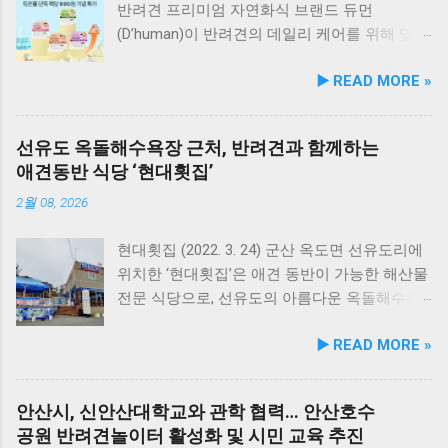
반려견 프리미엄 자연화식 브랜드 듀먼
(D’human)이 반려견의 데일리 케어를 위해 맞춤
영양 설계를 대폭 강화한 ‘케어화식’ 4종을 리뉴
▶️ READ MORE »
얼 출시했다고 3일 발표했다. 주요 건강 고민 맞
춤 영양 설계… 기능성 원료 대폭 보강 이번 리뉴
얼은 반려견이 일상에서 직면하는 대표적인 건
선유도 옥돌해수욕장 근처, 반려견과 함께하는
강 고민을 식사만으로 간편하게 관리할 수 있도
애견동반 식당 ‘현대횟집’
록 설계된 점이 핵심이다. 기존 레시피의 기호
성을 유지하면서 원료 배합 비율을 조정하고 기
2월 08, 2026
능성 원료를 보강해 매일 부담 없이 단독 급여할
수 있는 데일리 영양 케어 제품으로 업그레이드
현대횟집 (2022. 3. 24) 군산 옥도면 선유도리에
됐다. 리뉴얼 라인업은 국내산 닭가슴살을 베이
위치한 ‘현대횟집’은 애견 동반이 가능한 해산물
스로 영역별 기능성 성분을 더한 4종으로 구성
전문 식당으로, 선유도의 아름다운 옥돌해수욕
된다. 닭가슴살&초록입홍합 튼튼관절 : 초록입
장과 인접해 있어 반려견과 함께 바닷가 여행을
▶️ READ MORE »
홍합, 보스웰리아, 상어 연골을 배합해 관절과
즐기기에 안성맞춤인 곳입니다. 옥돌해수욕장
연골 건강 유지에 기여한다. 닭가슴살&빌베리
은 모래가 아닌 부드러운 옥돌로 이루어진 특별
눈가반짝 : 빌베리, 루테인, 베타카로틴, 밀크씨
한 해변으로, 자연 그대로의 매력을 간직하고 있
안산시, 신안산대학교와 관학 협력… 안산호수
슬을 배합해 눈 건강과 항산화를 돕는다. 닭가슴
지요. 옥돌해수욕장 풍경 현대횟집은 해수욕장
공원 반려견놀이터 활성화 및 시민 교육 추진
살&연어 빛나는 피모 : 오메가-3가 풍부한 연어
입구 부근에 자리해 있어 산책 후 편안하게 식사