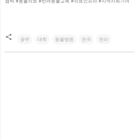
협력 #동물의료 #반려동물교육 #의료인프라 #지역사회기여
광주
대학
동물병원
전국
전라