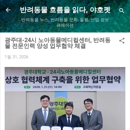
기본 콘텐츠로 건너뛰기
반려동물 흐름을 읽다, 야호펫
반려동물 뉴스, 반려동물 문화, 돌봄, 산업 정보
큐레이션
광주대-24시 노아동물메디컬센터, 반려동
물 전문인력 양성 업무협약 체결
1월 31, 2026