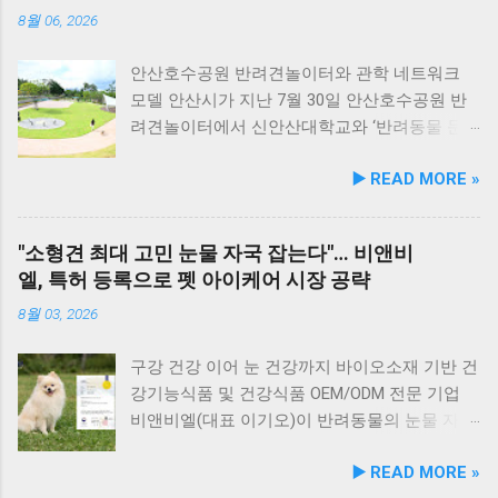
에 히알루론산, 비오틴, 피쉬콜라겐을 담아 피모
를 할 수 있습니다. 야외 테이블과 실내 창가 쪽
8월 06, 2026
케어를 지원한다. 닭가슴살&토마토 튼튼체력 :
자리에서 반려견과 함께 식사가 가능하니, 반려
토마토, 타우린, L-카르니틴을 조합해 활력과 체
동물과의 외출 시 식당 선택에 고민이 적어지는
안산호수공원 반려견놀이터와 관학 네트워크
력 컨디션 유지에 중점을 두었다. 100% 휴먼그
장점이 있습니다. 포근한 계절에는 야외에서 선
모델 안산시가 지난 7월 30일 안산호수공원 반
레이드 및 AAFCO 주식 영양 기준 충족 듀먼 케
유항의 조용한 풍경을 감상하며 식사하는 것도
려견놀이터에서 신안산대학교와 ‘반려동물 문
어화식은 사람이 섭취할 수 있는 100% 휴먼그레
추천드립니다. 식당 풍경 이곳에서 맛본 회덮밥
화 및 동물보호를 위한 업무 협약’을 체결했다.
▶️ READ MORE »
이드 원료만을 사용한다. 특히 미국 사료관리협
은 싱싱한 활어 광어가 푸짐하게 올라가 있어 신
이번 협약은 안산시의 풍부한 행정 자원과 신안
회(AAFCO)와 국립축산과학원(NIAS)의 주식 영
선함과 식감 모두 뛰어납니다. 도시에서는 쉽게
산대학교가 보유한 반려동물 분야 전문 인력을
양 가이드라인을 충족하도록 제조되어 별도의
맛보기 힘든 신선함이 살아있어, 밑반찬 없이도
유기적으로 연계해 지역 사회 동물복지 수준을
"소형견 최대 고민 눈물 자국 잡는다"… 비앤비
영양제 추가 없이 주식으로 급여가 가능하다. 생
충분히 만족스러운 한 끼가 됩니다. 군산 고군산
한 차원 끌어올리기 위해 추진됐다. 관학 협력을
엘, 특허 등록으로 펫 아이케어 시장 공략
산 과정에서는 겔화제, 산화방지제, 착색료 등 8
군도 여행을 더욱 풍성하게 만드는 든든한 식사
통한 올바른 반려문화 정착 및 갈등 해소 안산시
가지 합성 첨가물을 완전 배제했으며, 국내 최초
로, 여행객들에게도 큰 사랑을 받고 있습니다.
와 신안산대학교는 전문 인적 자원을 바탕으로
8월 03, 2026
의 화식 자동화 전용 공장에서 엄격한 위생 품질
식당 앞 바다에 정박된 어선들의 모습 현대횟집
시민들이 체감할 수 있는 실질적인 반려동물 지
기준을 적용해 안전성을 확보했다. 리뉴얼 기념
앞 바다에 정박된 어선들을 바라보면, 마치 그림
원 사업을 전개한다. 양 기관의 핵심 협력 분야
구강 건강 이어 눈 건강까지 바이오소재 기반 건
자사몰 특별 프로모션 진행 듀먼은 케어화식 리
같은 풍경이 펼쳐져 군산 바다 여행의 로망을 한
는 다음과 같다. 반려견놀이터 운영 지원 및 이
강기능식품 및 건강식품 OEM/ODM 전문 기업
뉴얼 출시를 기념해 오는 8월 10일까지 자사 공
층 더해 줍니다. 반려견과 함께 자연의 아름다움
용 활성화 반려동물 문화교실 및 반려견 행동교
비앤비엘(대표 이기오)이 반려동물의 눈물 자국
식 몰에서 할인 프로모션을 실시한다. 행사 기간
을 누리고, 신선한 해산물 요리도 즐길 수 있는
정 등 시민 맞춤형 교육 길고양이 관련 시민 갈
및 눈물 과다 증상 예방과 개선에 효과를 나타내
▶️ READ MORE »
동안 5...
현대횟집은 군산 방문 시 반드시 들러볼 만한 애
등 관계 개선 및 중재 프로그램 특히 전문가 그
는 기능성 조성물 특허 등록을 마쳤다. 이번 특