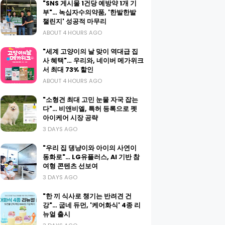
"SNS 게시물 1건당 예방약 1개 기
부"… 녹십자수의약품, '한발한발
챌린지' 성공적 마무리
ABOUT 4 HOURS AGO
"세계 고양이의 날 맞이 역대급 집
사 혜택"… 우리와, 네이버 메가위크
서 최대 73% 할인
ABOUT 4 HOURS AGO
"소형견 최대 고민 눈물 자국 잡는
다"… 비앤비엘, 특허 등록으로 펫
아이케어 시장 공략
3 DAYS AGO
"우리 집 댕냥이와 아이의 사연이
동화로"… LG유플러스, AI 기반 참
여형 콘텐츠 선보여
3 DAYS AGO
"한 끼 식사로 챙기는 반려견 건
강"… 굽네 듀먼, '케어화식' 4종 리
뉴얼 출시