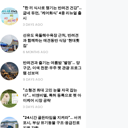
"한 끼 식사로 챙기는 반려견 건강"…
굽네 듀먼, '케어화식' 4종 리뉴얼 출
시
3 DAYS AGO
선유도 옥돌해수욕장 근처, 반려견
과 함께하는 애견동반 식당 ‘현대횟
집’
6 MONTHS AGO
반려견과 즐기는 여름밤 '별멍'… 양
구군, 이색 천문·우주 펫 관광 프로그
램 선보여
9 DAYS AGO
"소형견 최대 고민 눈물 자국 잡는
다"… 비앤비엘, 특허 등록으로 펫 아
이케어 시장 공략
3 DAYS AGO
"24시간 골든타임을 지켜라"… 서귀
포시, 부상 유기동물 구조·응급진료
지원 강화