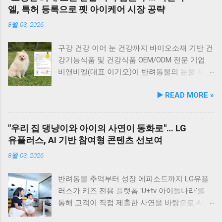
영양제 추가 없이 주식으로 급여가 가능하다. 생
충분히 만족스러운 한 끼가 됩니다. 군산 고군산
한 차원 끌어올리기 위해 추진됐다. 관학 협력을
엘, 특허 등록으로 펫 아이케어 시장 공략
산 과정에서는 겔화제, 산화방지제, 착색료 등 8
군도 여행을 더욱 풍성하게 만드는 든든한 식사
통한 올바른 반려문화 정착 및 갈등 해소 안산시
가지 합성 첨가물을 완전 배제했으며, 국내 최초
로, 여행객들에게도 큰 사랑을 받고 있습니다.
와 신안산대학교는 전문 인적 자원을 바탕으로
8월 03, 2026
의 화식 자동화 전용 공장에서 엄격한 위생 품질
식당 앞 바다에 정박된 어선들의 모습 현대횟집
시민들이 체감할 수 있는 실질적인 반려동물 지
기준을 적용해 안전성을 확보했다. 리뉴얼 기념
앞 바다에 정박된 어선들을 바라보면, 마치 그림
원 사업을 전개한다. 양 기관의 핵심 협력 분야
구강 건강 이어 눈 건강까지 바이오소재 기반 건
자사몰 특별 프로모션 진행 듀먼은 케어화식 리
같은 풍경이 펼쳐져 군산 바다 여행의 로망을 한
는 다음과 같다. 반려견놀이터 운영 지원 및 이
강기능식품 및 건강식품 OEM/ODM 전문 기업
뉴얼 출시를 기념해 오는 8월 10일까지 자사 공
층 더해 줍니다. 반려견과 함께 자연의 아름다움
용 활성화 반려동물 문화교실 및 반려견 행동교
비앤비엘(대표 이기오)이 반려동물의 눈물 자국
식 몰에서 할인 프로모션을 실시한다. 행사 기간
을 누리고, 신선한 해산물 요리도 즐길 수 있는
정 등 시민 맞춤형 교육 길고양이 관련 시민 갈
및 눈물 과다 증상 예방과 개선에 효과를 나타내
▶️ READ MORE »
동안 5...
현대횟집은 군산 방문 시 반드시 들러볼 만한 애
등 관계 개선 및 중재 프로그램 특히 전문가 그
는 기능성 조성물 특허 등록을 마쳤다. 이번 특
견동반 식당입니다. #군산애견동반식당 #선유
룹과의 협업을 통해 반려견 행동문제로 인한 이
허 취득을 계기로 비앤비엘은 반려동물 전문 제
도맛집 #옥돌해수욕장 #현대횟집 #반려견동반
웃 간 갈등을 예방하고, 길고양이 문제를 비롯한
조 브랜드인 ‘비앤비엘펫(BNBL Pet)’을 앞세워
"우리 집 댕냥이와 아이의 사연이 동화로"… LG
여행 #애견동반식사 #고군산군도여행 #신선한
도심 속 동물 관련 이슈를 이성적·체계적으로 풀
빠르게 성장하는 펫 아이케어(Eye-Care) 시장
유플러스, AI 기반 참여형 콘텐츠 선보여
회덮밥 #반려동물함께 #바다여행맛집
어가는 계기를 마련했다. 1만 1,000㎡ 규모 '안산
공략에 속도를 낸다. 산학협력 연구 성과 결실…
호수공원 반려견놀이터'의 완성 협약식 장소인
기술 전문성 입증 이번에 등록된 특허(특허번호
8월 03, 2026
안산호수공원 반려견놀이터는 민선 8기 공약 사
제10-2934219호)는 2025년 4월 출원되어 2026
업의 결실이다. 호수공원 내 급경사지로 활용도
년 2월 최종 등록이 완료됐다. 발명자로는 김성
반려동물 추억부터 성장 에피소드까지 LG유플
가 낮았던 1만 1,000㎡ 부지를 재해석하여 조성
욱, 이기오, 김정민, 하정헌 연구진이 참여했으
러스가 키즈 전용 플랫폼 'U+tv 아이들나라'를
되었으며, 2025년 12월 착공 후 2026년 5월 준공
며, 비앤비엘의 자체 R&D 역량과 단국대학교 식
통해 고객이 직접 제출한 사연을 바탕으로 AI 동
을 마쳤다. 해당 시설에는 반려견을 위한 다채로
품영양학과와의 밀접한 교류협력이 만들어낸
화 콘텐츠를 제작하는 고객 참여형 이벤트 '우리