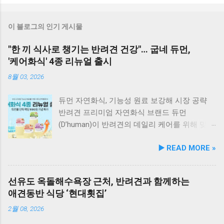
이 블로그의 인기 게시물
"한 끼 식사로 챙기는 반려견 건강"… 굽네 듀먼,
'케어화식' 4종 리뉴얼 출시
8월 03, 2026
듀먼 자연화식, 기능성 원료 보강해 시장 공략
반려견 프리미엄 자연화식 브랜드 듀먼
(D’human)이 반려견의 데일리 케어를 위해 맞춤
영양 설계를 대폭 강화한 ‘케어화식’ 4종을 리뉴
▶️ READ MORE »
얼 출시했다고 3일 발표했다. 주요 건강 고민 맞
춤 영양 설계… 기능성 원료 대폭 보강 이번 리뉴
얼은 반려견이 일상에서 직면하는 대표적인 건
선유도 옥돌해수욕장 근처, 반려견과 함께하는
강 고민을 식사만으로 간편하게 관리할 수 있도
애견동반 식당 ‘현대횟집’
록 설계된 점이 핵심이다. 기존 레시피의 기호
성을 유지하면서 원료 배합 비율을 조정하고 기
2월 08, 2026
능성 원료를 보강해 매일 부담 없이 단독 급여할