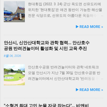
수 있는 데일리 영양 케어 제품으로 업그레이드
현대횟집 (2022. 3. 24) 군산 옥도면 선유도리에
됐다. 리뉴얼 라인업은 국내산 닭가슴살을 베이
위치한 ‘현대횟집’은 애견 동반이 가능한 해산물
스로 영역별 기능성 성분을 더한 4종으로 구성
전문 식당으로, 선유도의 아름다운 옥돌해수욕
된다. 닭가슴살&초록입홍합 튼튼관절 : 초록입
장과 인접해 있어 반려견과 함께 바닷가 여행을
▶️ READ MORE »
홍합, 보스웰리아, 상어 연골을 배합해 관절과
즐기기에 안성맞춤인 곳입니다. 옥돌해수욕장
연골 건강 유지에 기여한다. 닭가슴살&빌베리
은 모래가 아닌 부드러운 옥돌로 이루어진 특별
눈가반짝 : 빌베리, 루테인, 베타카로틴, 밀크씨
한 해변으로, 자연 그대로의 매력을 간직하고 있
안산시, 신안산대학교와 관학 협력… 안산호수
슬을 배합해 눈 건강과 항산화를 돕는다. 닭가슴
지요. 옥돌해수욕장 풍경 현대횟집은 해수욕장
공원 반려견놀이터 활성화 및 시민 교육 추진
살&연어 빛나는 피모 : 오메가-3가 풍부한 연어
입구 부근에 자리해 있어 산책 후 편안하게 식사
에 히알루론산, 비오틴, 피쉬콜라겐을 담아 피모
를 할 수 있습니다. 야외 테이블과 실내 창가 쪽
8월 06, 2026
케어를 지원한다. 닭가슴살&토마토 튼튼체력 :
자리에서 반려견과 함께 식사가 가능하니, 반려
토마토, 타우린, L-카르니틴을 조합해 활력과 체
동물과의 외출 시 식당 선택에 고민이 적어지는
안산호수공원 반려견놀이터와 관학 네트워크
력 컨디션 유지에 중점을 두었다. 100% 휴먼그
장점이 있습니다. 포근한 계절에는 야외에서 선
모델 안산시가 지난 7월 30일 안산호수공원 반
레이드 및 AAFCO 주식 영양 기준 충족 듀먼 케
유항의 조용한 풍경을 감상하며 식사하는 것도
려견놀이터에서 신안산대학교와 ‘반려동물 문
어화식은 사람이 섭취할 수 있는 100% 휴먼그레
추천드립니다. 식당 풍경 이곳에서 맛본 회덮밥
화 및 동물보호를 위한 업무 협약’을 체결했다.
▶️ READ MORE »
이드 원료만을 사용한다. 특히 미국 사료관리협
은 싱싱한 활어 광어가 푸짐하게 올라가 있어 신
이번 협약은 안산시의 풍부한 행정 자원과 신안
회(AAFCO)와 국립축산과학원(NIAS)의 주식 영
선함과 식감 모두 뛰어납니다. 도시에서는 쉽게
산대학교가 보유한 반려동물 분야 전문 인력을
양 가이드라인을 충족하도록 제조되어 별도의
맛보기 힘든 신선함이 살아있어, 밑반찬 없이도
유기적으로 연계해 지역 사회 동물복지 수준을
"소형견 최대 고민 눈물 자국 잡는다"… 비앤비