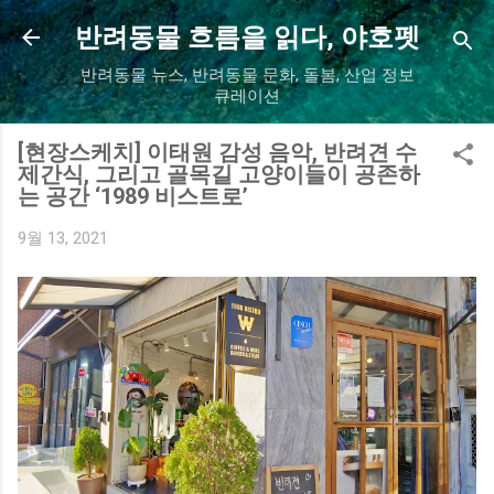
기본 콘텐츠로 건너뛰기
반려동물 흐름을 읽다, 야호펫
반려동물 뉴스, 반려동물 문화, 돌봄, 산업 정보
큐레이션
[현장스케치] 이태원 감성 음악, 반려견 수
제간식, 그리고 골목길 고양이들이 공존하
는 공간 ‘1989 비스트로’
9월 13, 2021