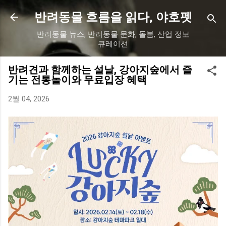
기본 콘텐츠로 건너뛰기
반려동물 흐름을 읽다, 야호펫
반려동물 뉴스, 반려동물 문화, 돌봄, 산업 정보
큐레이션
반려견과 함께하는 설날, 강아지숲에서 즐
기는 전통놀이와 무료입장 혜택
2월 04, 2026