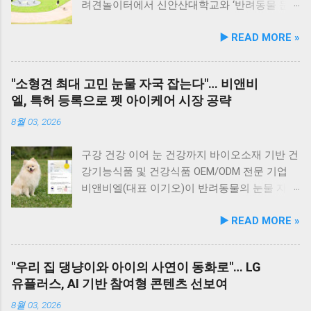
레이드 및 AAFCO 주식 영양 기준 충족 듀먼 케
유항의 조용한 풍경을 감상하며 식사하는 것도
려견놀이터에서 신안산대학교와 ‘반려동물 문
어화식은 사람이 섭취할 수 있는 100% 휴먼그레
추천드립니다. 식당 풍경 이곳에서 맛본 회덮밥
화 및 동물보호를 위한 업무 협약’을 체결했다.
▶️ READ MORE »
이드 원료만을 사용한다. 특히 미국 사료관리협
은 싱싱한 활어 광어가 푸짐하게 올라가 있어 신
이번 협약은 안산시의 풍부한 행정 자원과 신안
회(AAFCO)와 국립축산과학원(NIAS)의 주식 영
선함과 식감 모두 뛰어납니다. 도시에서는 쉽게
산대학교가 보유한 반려동물 분야 전문 인력을
양 가이드라인을 충족하도록 제조되어 별도의
맛보기 힘든 신선함이 살아있어, 밑반찬 없이도
유기적으로 연계해 지역 사회 동물복지 수준을
"소형견 최대 고민 눈물 자국 잡는다"… 비앤비
영양제 추가 없이 주식으로 급여가 가능하다. 생
충분히 만족스러운 한 끼가 됩니다. 군산 고군산
한 차원 끌어올리기 위해 추진됐다. 관학 협력을
엘, 특허 등록으로 펫 아이케어 시장 공략
산 과정에서는 겔화제, 산화방지제, 착색료 등 8
군도 여행을 더욱 풍성하게 만드는 든든한 식사
통한 올바른 반려문화 정착 및 갈등 해소 안산시
가지 합성 첨가물을 완전 배제했으며, 국내 최초
로, 여행객들에게도 큰 사랑을 받고 있습니다.
와 신안산대학교는 전문 인적 자원을 바탕으로
8월 03, 2026
의 화식 자동화 전용 공장에서 엄격한 위생 품질
식당 앞 바다에 정박된 어선들의 모습 현대횟집
시민들이 체감할 수 있는 실질적인 반려동물 지
기준을 적용해 안전성을 확보했다. 리뉴얼 기념
앞 바다에 정박된 어선들을 바라보면, 마치 그림
원 사업을 전개한다. 양 기관의 핵심 협력 분야
구강 건강 이어 눈 건강까지 바이오소재 기반 건
자사몰 특별 프로모션 진행 듀먼은 케어화식 리
같은 풍경이 펼쳐져 군산 바다 여행의 로망을 한
는 다음과 같다. 반려견놀이터 운영 지원 및 이
강기능식품 및 건강식품 OEM/ODM 전문 기업
뉴얼 출시를 기념해 오는 8월 10일까지 자사 공
층 더해 줍니다. 반려견과 함께 자연의 아름다움
용 활성화 반려동물 문화교실 및 반려견 행동교
비앤비엘(대표 이기오)이 반려동물의 눈물 자국
식 몰에서 할인 프로모션을 실시한다. 행사 기간
을 누리고, 신선한 해산물 요리도 즐길 수 있는
정 등 시민 맞춤형 교육 길고양이 관련 시민 갈
및 눈물 과다 증상 예방과 개선에 효과를 나타내
▶️ READ MORE »
동안 5...
현대횟집은 군산 방문 시 반드시 들러볼 만한 애
등 관계 개선 및 중재 프로그램 특히 전문가 그
는 기능성 조성물 특허 등록을 마쳤다. 이번 특
견동반 식당입니다. #군산애견동반식당 #선유
룹과의 협업을 통해 반려견 행동문제로 인한 이
허 취득을 계기로 비앤비엘은 반려동물 전문 제
도맛집 #옥돌해수욕장 #현대횟집 #반려견동반
웃 간 갈등을 예방하고, 길고양이 문제를 비롯한
조 브랜드인 ‘비앤비엘펫(BNBL Pet)’을 앞세워
"우리 집 댕냥이와 아이의 사연이 동화로"… LG
여행 #애견동반식사 #고군산군도여행 #신선한
도심 속 동물 관련 이슈를 이성적·체계적으로 풀
빠르게 성장하는 펫 아이케어(Eye-Care) 시장
유플러스, AI 기반 참여형 콘텐츠 선보여
회덮밥 #반려동물함께 #바다여행맛집
어가는 계기를 마련했다. 1만 1,000㎡ 규모 '안산
공략에 속도를 낸다. 산학협력 연구 성과 결실…
호수공원 반려견놀이터'의 완성 협약식 장소인
기술 전문성 입증 이번에 등록된 특허(특허번호
8월 03, 2026