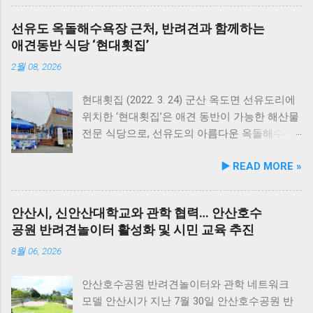
얼은 반려견이 일상에서 직면하는 대표적인 건
선유도 옥돌해수욕장 근처, 반려견과 함께하는
강 고민을 식사만으로 간편하게 관리할 수 있도
애견동반 식당 ‘현대횟집’
록 설계된 점이 핵심이다. 기존 레시피의 기호
성을 유지하면서 원료 배합 비율을 조정하고 기
2월 08, 2026
능성 원료를 보강해 매일 부담 없이 단독 급여할
수 있는 데일리 영양 케어 제품으로 업그레이드
현대횟집 (2022. 3. 24) 군산 옥도면 선유도리에
됐다. 리뉴얼 라인업은 국내산 닭가슴살을 베이
위치한 ‘현대횟집’은 애견 동반이 가능한 해산물
스로 영역별 기능성 성분을 더한 4종으로 구성
전문 식당으로, 선유도의 아름다운 옥돌해수욕
된다. 닭가슴살&초록입홍합 튼튼관절 : 초록입
장과 인접해 있어 반려견과 함께 바닷가 여행을
▶️ READ MORE »
홍합, 보스웰리아, 상어 연골을 배합해 관절과
즐기기에 안성맞춤인 곳입니다. 옥돌해수욕장
연골 건강 유지에 기여한다. 닭가슴살&빌베리
은 모래가 아닌 부드러운 옥돌로 이루어진 특별
눈가반짝 : 빌베리, 루테인, 베타카로틴, 밀크씨
한 해변으로, 자연 그대로의 매력을 간직하고 있
안산시, 신안산대학교와 관학 협력… 안산호수
슬을 배합해 눈 건강과 항산화를 돕는다. 닭가슴
지요. 옥돌해수욕장 풍경 현대횟집은 해수욕장
공원 반려견놀이터 활성화 및 시민 교육 추진
살&연어 빛나는 피모 : 오메가-3가 풍부한 연어
입구 부근에 자리해 있어 산책 후 편안하게 식사
에 히알루론산, 비오틴, 피쉬콜라겐을 담아 피모
를 할 수 있습니다. 야외 테이블과 실내 창가 쪽
8월 06, 2026
케어를 지원한다. 닭가슴살&토마토 튼튼체력 :
자리에서 반려견과 함께 식사가 가능하니, 반려
토마토, 타우린, L-카르니틴을 조합해 활력과 체
동물과의 외출 시 식당 선택에 고민이 적어지는
안산호수공원 반려견놀이터와 관학 네트워크
력 컨디션 유지에 중점을 두었다. 100% 휴먼그
장점이 있습니다. 포근한 계절에는 야외에서 선
모델 안산시가 지난 7월 30일 안산호수공원 반