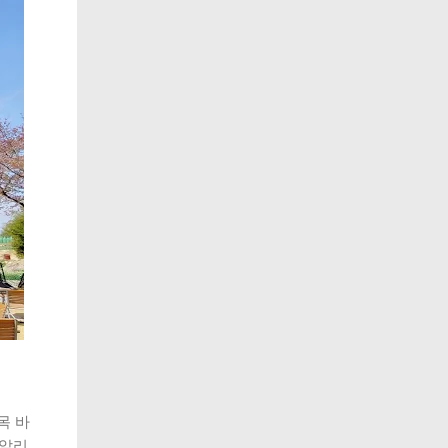
목 바
‘알리