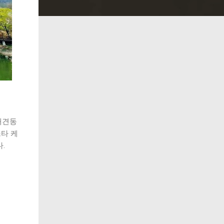
 애견동
타 케
.