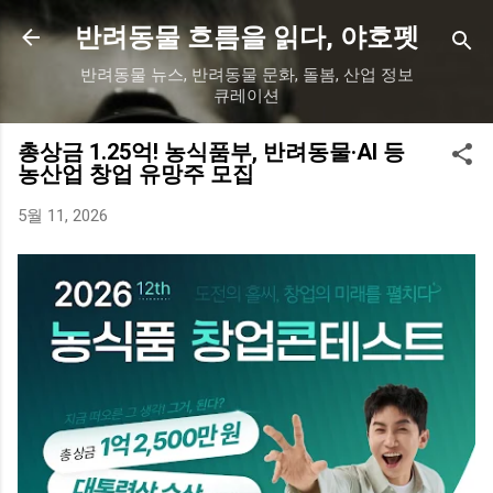
기본 콘텐츠로 건너뛰기
반려동물 흐름을 읽다, 야호펫
반려동물 뉴스, 반려동물 문화, 돌봄, 산업 정보
큐레이션
총상금 1.25억! 농식품부, 반려동물·AI 등
농산업 창업 유망주 모집
5월 11, 2026