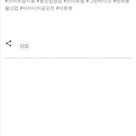
#스타트업지원 #농산업창업 #스마트팜 #그린바이오 #반려동
물산업 #아이디어공모전 #야호펫
산업