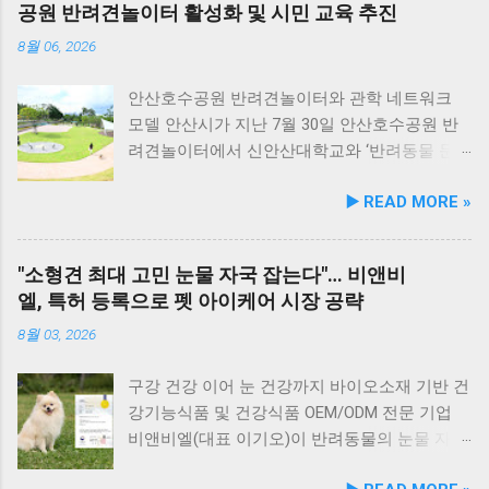
공원 반려견놀이터 활성화 및 시민 교육 추진
살&연어 빛나는 피모 : 오메가-3가 풍부한 연어
입구 부근에 자리해 있어 산책 후 편안하게 식사
에 히알루론산, 비오틴, 피쉬콜라겐을 담아 피모
를 할 수 있습니다. 야외 테이블과 실내 창가 쪽
8월 06, 2026
케어를 지원한다. 닭가슴살&토마토 튼튼체력 :
자리에서 반려견과 함께 식사가 가능하니, 반려
토마토, 타우린, L-카르니틴을 조합해 활력과 체
동물과의 외출 시 식당 선택에 고민이 적어지는
안산호수공원 반려견놀이터와 관학 네트워크
력 컨디션 유지에 중점을 두었다. 100% 휴먼그
장점이 있습니다. 포근한 계절에는 야외에서 선
모델 안산시가 지난 7월 30일 안산호수공원 반
레이드 및 AAFCO 주식 영양 기준 충족 듀먼 케
유항의 조용한 풍경을 감상하며 식사하는 것도
려견놀이터에서 신안산대학교와 ‘반려동물 문
어화식은 사람이 섭취할 수 있는 100% 휴먼그레
추천드립니다. 식당 풍경 이곳에서 맛본 회덮밥
화 및 동물보호를 위한 업무 협약’을 체결했다.
▶️ READ MORE »
이드 원료만을 사용한다. 특히 미국 사료관리협
은 싱싱한 활어 광어가 푸짐하게 올라가 있어 신
이번 협약은 안산시의 풍부한 행정 자원과 신안
회(AAFCO)와 국립축산과학원(NIAS)의 주식 영
선함과 식감 모두 뛰어납니다. 도시에서는 쉽게
산대학교가 보유한 반려동물 분야 전문 인력을
양 가이드라인을 충족하도록 제조되어 별도의
맛보기 힘든 신선함이 살아있어, 밑반찬 없이도
유기적으로 연계해 지역 사회 동물복지 수준을
"소형견 최대 고민 눈물 자국 잡는다"… 비앤비
영양제 추가 없이 주식으로 급여가 가능하다. 생
충분히 만족스러운 한 끼가 됩니다. 군산 고군산
한 차원 끌어올리기 위해 추진됐다. 관학 협력을
엘, 특허 등록으로 펫 아이케어 시장 공략
산 과정에서는 겔화제, 산화방지제, 착색료 등 8
군도 여행을 더욱 풍성하게 만드는 든든한 식사
통한 올바른 반려문화 정착 및 갈등 해소 안산시
가지 합성 첨가물을 완전 배제했으며, 국내 최초
로, 여행객들에게도 큰 사랑을 받고 있습니다.
와 신안산대학교는 전문 인적 자원을 바탕으로
8월 03, 2026
의 화식 자동화 전용 공장에서 엄격한 위생 품질
식당 앞 바다에 정박된 어선들의 모습 현대횟집
시민들이 체감할 수 있는 실질적인 반려동물 지
기준을 적용해 안전성을 확보했다. 리뉴얼 기념
앞 바다에 정박된 어선들을 바라보면, 마치 그림
원 사업을 전개한다. 양 기관의 핵심 협력 분야
구강 건강 이어 눈 건강까지 바이오소재 기반 건
자사몰 특별 프로모션 진행 듀먼은 케어화식 리
같은 풍경이 펼쳐져 군산 바다 여행의 로망을 한
는 다음과 같다. 반려견놀이터 운영 지원 및 이
강기능식품 및 건강식품 OEM/ODM 전문 기업
뉴얼 출시를 기념해 오는 8월 10일까지 자사 공
층 더해 줍니다. 반려견과 함께 자연의 아름다움
용 활성화 반려동물 문화교실 및 반려견 행동교
비앤비엘(대표 이기오)이 반려동물의 눈물 자국
식 몰에서 할인 프로모션을 실시한다. 행사 기간
을 누리고, 신선한 해산물 요리도 즐길 수 있는
정 등 시민 맞춤형 교육 길고양이 관련 시민 갈
및 눈물 과다 증상 예방과 개선에 효과를 나타내