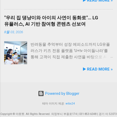
▶️ READ MORE »
동안 5...
현대횟집은 군산 방문 시 반드시 들러볼 만한 애
등 관계 개선 및 중재 프로그램 특히 전문가 그
는 기능성 조성물 특허 등록을 마쳤다. 이번 특
견동반 식당입니다. #군산애견동반식당 #선유
룹과의 협업을 통해 반려견 행동문제로 인한 이
허 취득을 계기로 비앤비엘은 반려동물 전문 제
도맛집 #옥돌해수욕장 #현대횟집 #반려견동반
웃 간 갈등을 예방하고, 길고양이 문제를 비롯한
조 브랜드인 ‘비앤비엘펫(BNBL Pet)’을 앞세워
"우리 집 댕냥이와 아이의 사연이 동화로"… LG
여행 #애견동반식사 #고군산군도여행 #신선한
도심 속 동물 관련 이슈를 이성적·체계적으로 풀
빠르게 성장하는 펫 아이케어(Eye-Care) 시장
유플러스, AI 기반 참여형 콘텐츠 선보여
회덮밥 #반려동물함께 #바다여행맛집
어가는 계기를 마련했다. 1만 1,000㎡ 규모 '안산
공략에 속도를 낸다. 산학협력 연구 성과 결실…
호수공원 반려견놀이터'의 완성 협약식 장소인
기술 전문성 입증 이번에 등록된 특허(특허번호
8월 03, 2026
안산호수공원 반려견놀이터는 민선 8기 공약 사
제10-2934219호)는 2025년 4월 출원되어 2026
업의 결실이다. 호수공원 내 급경사지로 활용도
년 2월 최종 등록이 완료됐다. 발명자로는 김성
반려동물 추억부터 성장 에피소드까지 LG유플
가 낮았던 1만 1,000㎡ 부지를 재해석하여 조성
욱, 이기오, 김정민, 하정헌 연구진이 참여했으
러스가 키즈 전용 플랫폼 'U+tv 아이들나라'를
되었으며, 2025년 12월 착공 후 2026년 5월 준공
며, 비앤비엘의 자체 R&D 역량과 단국대학교 식
통해 고객이 직접 제출한 사연을 바탕으로 AI 동
을 마쳤다. 해당 시설에는 반려견을 위한 다채로
품영양학과와의 밀접한 교류협력이 만들어낸
화 콘텐츠를 제작하는 고객 참여형 이벤트 '우리
▶️ READ MORE »
운 특화 시설이 들어섰다. 반려견 물놀이 공간 (3
산학 공동 성과물이다. 반려동물의 착색된 눈물
아이가 동화 주인공'을 개최한다. 이번 시도는
개소) 반려견 놀이훈련 시설 (어질리티 9개) 보
자국은 단순한 외관상의 착색 문제를 넘어 눈 주
단순한 미디어 시청 환경을 넘어, 고객의 일상과
호자 및 반려견 쉼터, 그늘막, 세족장 등 편의시
변 피부염이나 질환으로 이어질 수 있는 중요한
반려동물에 관한 추억을 생성형 AI 기술과 결합
설 8월 1일 시범 운영 시작… 9월 5일 정식 개장
헬스케어 영역이다. 특히 말티즈, 푸들, 시츄 등
해 맞춤형 오리지널 콘텐츠로 전환한다는 점에
Powered by Blogger
안산호수공원 반려견놀이터는 2026년 8월 1일
국내 상위 견종인 소형견 보호자들 사이에서 고
서 미디어 업계의 주목을 받고 있다. 일상 에피
부터 시범 운영에 들어갔다. 시는 시범 운영 기
기능성 케어 제품에 대한 수요가 꾸준히 증가하
소드부터 반려동물 이야기까지… AI 동화로 재탄
테마 이미지 제공:
wibs24
간 동안 시설 운영 현황과 이용자 만족도를 종합
고 있어 이번 특허 기술의 상용화 가치는 매우
생 이벤트는 오는 8월 4일부터 8월 17일까지 약
적으로 점검·보완하여 오는 9월 5일 정식 개장식
높게 평가된다. '비앤비엘펫' 브랜드 통해 원스톱
2주간 진행된다. 참가를 희망하는 고객은 U+tv
Copyright © 야호펫. All Rights Reserved. 의정부시 부용로174 | 031-853-6048 | 경기 아 52073