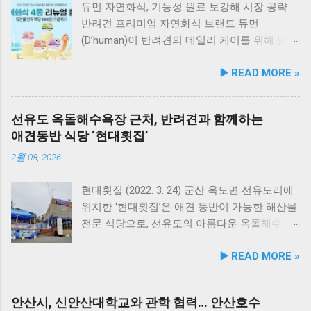
듀먼 자연화식, 기능성 원료 보강해 시장 공략
반려견 프리미엄 자연화식 브랜드 듀먼
(D’human)이 반려견의 데일리 케어를 위해 맞춤
영양 설계를 대폭 강화한 ‘케어화식’ 4종을 리뉴
▶️ READ MORE »
얼 출시했다고 3일 발표했다. 주요 건강 고민 맞
춤 영양 설계… 기능성 원료 대폭 보강 이번 리뉴
얼은 반려견이 일상에서 직면하는 대표적인 건
선유도 옥돌해수욕장 근처, 반려견과 함께하는
강 고민을 식사만으로 간편하게 관리할 수 있도
애견동반 식당 ‘현대횟집’
록 설계된 점이 핵심이다. 기존 레시피의 기호
성을 유지하면서 원료 배합 비율을 조정하고 기
2월 08, 2026
능성 원료를 보강해 매일 부담 없이 단독 급여할
수 있는 데일리 영양 케어 제품으로 업그레이드
현대횟집 (2022. 3. 24) 군산 옥도면 선유도리에
됐다. 리뉴얼 라인업은 국내산 닭가슴살을 베이
위치한 ‘현대횟집’은 애견 동반이 가능한 해산물
스로 영역별 기능성 성분을 더한 4종으로 구성
전문 식당으로, 선유도의 아름다운 옥돌해수욕
된다. 닭가슴살&초록입홍합 튼튼관절 : 초록입
장과 인접해 있어 반려견과 함께 바닷가 여행을
▶️ READ MORE »
홍합, 보스웰리아, 상어 연골을 배합해 관절과
즐기기에 안성맞춤인 곳입니다. 옥돌해수욕장
연골 건강 유지에 기여한다. 닭가슴살&빌베리
은 모래가 아닌 부드러운 옥돌로 이루어진 특별
눈가반짝 : 빌베리, 루테인, 베타카로틴, 밀크씨
한 해변으로, 자연 그대로의 매력을 간직하고 있
안산시, 신안산대학교와 관학 협력… 안산호수
슬을 배합해 눈 건강과 항산화를 돕는다. 닭가슴
지요. 옥돌해수욕장 풍경 현대횟집은 해수욕장