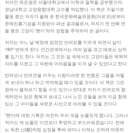
저자인 최은광은 서울대학교에서 미학과 철학을 공부했으며,
경남대학교 교양융합대학 교수를 역임했다. 이 책은 수필가로
활동 중인 저자가 올해 초 한국문화예술위원회(아르코)로부터
문예진흥기금을 지원받아 펴낸 결과물로서, 저자가 첫 번째 연
을 맺은 고양이 '빤이'와의 경험을 추억하며 쓴 글이다.
저자는 어느 날 예정에 없었던 반려묘를 키우게 되면서 삶이
180º 변하게 된다. 인간관계에서는 여러 일을 겪고 때로는 상처
를 입기도 한다. 저자는 그 모든 일 속에서도 고양이들은 묵묵히
자리를 지켰고 그 덕분에 어려움들을 이겨 낼 수 있었다고 한다.
반려묘나 반려견을 키우는 사람이라면 한 번쯤은 그들을 어떻
게 보내야 하나 하고 먹먹해질 때가 있을 것이다. 이 책은 그런
점에서 펼쳐보기 힘들 수도 있으나 반대로 저자가 반려묘와 함
께하면서 얻은 행복과 보내고 나서 느낀 것들을 보며 지금 함께
있는 그 아이들을 새로운 시선으로 바라볼 수 있을 것이다.
"빤이에 대한 기록은 여전히 우리 셋을 눈물짓게 합니다. 그러나
적어도 제 눈물은 이전보다 투명하고 부드러워졌습니다. 전에
는 독한 산(酸)처럼 심장을 후벼 파더니 이제는 오히려 따뜻하