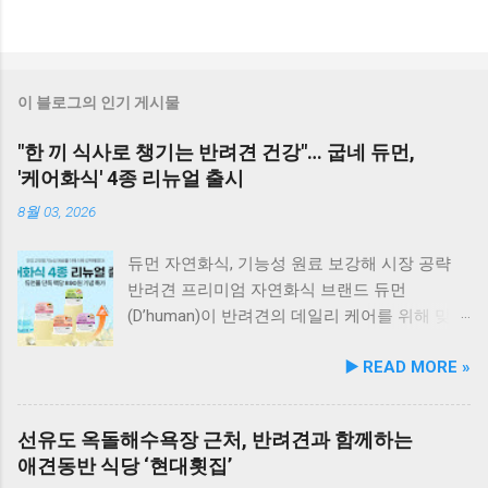
이 블로그의 인기 게시물
"한 끼 식사로 챙기는 반려견 건강"… 굽네 듀먼,
'케어화식' 4종 리뉴얼 출시
8월 03, 2026
듀먼 자연화식, 기능성 원료 보강해 시장 공략
반려견 프리미엄 자연화식 브랜드 듀먼
(D’human)이 반려견의 데일리 케어를 위해 맞춤
영양 설계를 대폭 강화한 ‘케어화식’ 4종을 리뉴
▶️ READ MORE »
얼 출시했다고 3일 발표했다. 주요 건강 고민 맞
춤 영양 설계… 기능성 원료 대폭 보강 이번 리뉴
얼은 반려견이 일상에서 직면하는 대표적인 건
선유도 옥돌해수욕장 근처, 반려견과 함께하는
강 고민을 식사만으로 간편하게 관리할 수 있도
애견동반 식당 ‘현대횟집’
록 설계된 점이 핵심이다. 기존 레시피의 기호