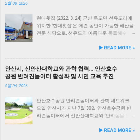
성을 유지하면서 원료 배합 비율을 조정하고 기
2월 08, 2026
능성 원료를 보강해 매일 부담 없이 단독 급여할
수 있는 데일리 영양 케어 제품으로 업그레이드
현대횟집 (2022. 3. 24) 군산 옥도면 선유도리에
됐다. 리뉴얼 라인업은 국내산 닭가슴살을 베이
위치한 ‘현대횟집’은 애견 동반이 가능한 해산물
스로 영역별 기능성 성분을 더한 4종으로 구성
전문 식당으로, 선유도의 아름다운 옥돌해수욕
된다. 닭가슴살&초록입홍합 튼튼관절 : 초록입
장과 인접해 있어 반려견과 함께 바닷가 여행을
▶️ READ MORE »
홍합, 보스웰리아, 상어 연골을 배합해 관절과
즐기기에 안성맞춤인 곳입니다. 옥돌해수욕장
연골 건강 유지에 기여한다. 닭가슴살&빌베리
은 모래가 아닌 부드러운 옥돌로 이루어진 특별
눈가반짝 : 빌베리, 루테인, 베타카로틴, 밀크씨
한 해변으로, 자연 그대로의 매력을 간직하고 있
안산시, 신안산대학교와 관학 협력… 안산호수
슬을 배합해 눈 건강과 항산화를 돕는다. 닭가슴
지요. 옥돌해수욕장 풍경 현대횟집은 해수욕장
공원 반려견놀이터 활성화 및 시민 교육 추진
살&연어 빛나는 피모 : 오메가-3가 풍부한 연어
입구 부근에 자리해 있어 산책 후 편안하게 식사
에 히알루론산, 비오틴, 피쉬콜라겐을 담아 피모
를 할 수 있습니다. 야외 테이블과 실내 창가 쪽
8월 06, 2026
케어를 지원한다. 닭가슴살&토마토 튼튼체력 :
자리에서 반려견과 함께 식사가 가능하니, 반려
토마토, 타우린, L-카르니틴을 조합해 활력과 체
동물과의 외출 시 식당 선택에 고민이 적어지는
안산호수공원 반려견놀이터와 관학 네트워크
력 컨디션 유지에 중점을 두었다. 100% 휴먼그
장점이 있습니다. 포근한 계절에는 야외에서 선
모델 안산시가 지난 7월 30일 안산호수공원 반
레이드 및 AAFCO 주식 영양 기준 충족 듀먼 케
유항의 조용한 풍경을 감상하며 식사하는 것도
려견놀이터에서 신안산대학교와 ‘반려동물 문
어화식은 사람이 섭취할 수 있는 100% 휴먼그레
추천드립니다. 식당 풍경 이곳에서 맛본 회덮밥
화 및 동물보호를 위한 업무 협약’을 체결했다.
▶️ READ MORE »
이드 원료만을 사용한다. 특히 미국 사료관리협
은 싱싱한 활어 광어가 푸짐하게 올라가 있어 신
이번 협약은 안산시의 풍부한 행정 자원과 신안
회(AAFCO)와 국립축산과학원(NIAS)의 주식 영
선함과 식감 모두 뛰어납니다. 도시에서는 쉽게
산대학교가 보유한 반려동물 분야 전문 인력을