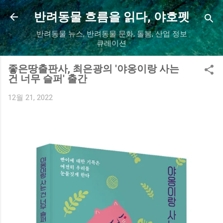
기본 콘텐츠로 건너뛰기
반려동물 흐름을 읽다, 야호펫
반려동물 뉴스, 반려동물 문화, 돌봄, 산업 정보
큐레이션
좋은땅출판사, 최은광의 '야옹이랑 사는
건 너무 슬퍼' 출간
12월 21, 2022