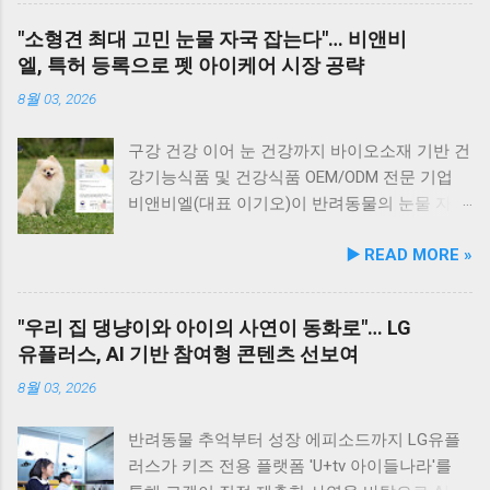
양 가이드라인을 충족하도록 제조되어 별도의
맛보기 힘든 신선함이 살아있어, 밑반찬 없이도
유기적으로 연계해 지역 사회 동물복지 수준을
"소형견 최대 고민 눈물 자국 잡는다"… 비앤비
영양제 추가 없이 주식으로 급여가 가능하다. 생
충분히 만족스러운 한 끼가 됩니다. 군산 고군산
한 차원 끌어올리기 위해 추진됐다. 관학 협력을
엘, 특허 등록으로 펫 아이케어 시장 공략
산 과정에서는 겔화제, 산화방지제, 착색료 등 8
군도 여행을 더욱 풍성하게 만드는 든든한 식사
통한 올바른 반려문화 정착 및 갈등 해소 안산시
가지 합성 첨가물을 완전 배제했으며, 국내 최초
로, 여행객들에게도 큰 사랑을 받고 있습니다.
와 신안산대학교는 전문 인적 자원을 바탕으로
8월 03, 2026
의 화식 자동화 전용 공장에서 엄격한 위생 품질
식당 앞 바다에 정박된 어선들의 모습 현대횟집
시민들이 체감할 수 있는 실질적인 반려동물 지
기준을 적용해 안전성을 확보했다. 리뉴얼 기념
앞 바다에 정박된 어선들을 바라보면, 마치 그림
원 사업을 전개한다. 양 기관의 핵심 협력 분야
구강 건강 이어 눈 건강까지 바이오소재 기반 건
자사몰 특별 프로모션 진행 듀먼은 케어화식 리
같은 풍경이 펼쳐져 군산 바다 여행의 로망을 한
는 다음과 같다. 반려견놀이터 운영 지원 및 이
강기능식품 및 건강식품 OEM/ODM 전문 기업
뉴얼 출시를 기념해 오는 8월 10일까지 자사 공
층 더해 줍니다. 반려견과 함께 자연의 아름다움
용 활성화 반려동물 문화교실 및 반려견 행동교
비앤비엘(대표 이기오)이 반려동물의 눈물 자국
식 몰에서 할인 프로모션을 실시한다. 행사 기간
을 누리고, 신선한 해산물 요리도 즐길 수 있는
정 등 시민 맞춤형 교육 길고양이 관련 시민 갈
및 눈물 과다 증상 예방과 개선에 효과를 나타내
▶️ READ MORE »
동안 5...
현대횟집은 군산 방문 시 반드시 들러볼 만한 애
등 관계 개선 및 중재 프로그램 특히 전문가 그
는 기능성 조성물 특허 등록을 마쳤다. 이번 특
견동반 식당입니다. #군산애견동반식당 #선유
룹과의 협업을 통해 반려견 행동문제로 인한 이
허 취득을 계기로 비앤비엘은 반려동물 전문 제
도맛집 #옥돌해수욕장 #현대횟집 #반려견동반
웃 간 갈등을 예방하고, 길고양이 문제를 비롯한
조 브랜드인 ‘비앤비엘펫(BNBL Pet)’을 앞세워
"우리 집 댕냥이와 아이의 사연이 동화로"… LG
여행 #애견동반식사 #고군산군도여행 #신선한
도심 속 동물 관련 이슈를 이성적·체계적으로 풀
빠르게 성장하는 펫 아이케어(Eye-Care) 시장
유플러스, AI 기반 참여형 콘텐츠 선보여
회덮밥 #반려동물함께 #바다여행맛집
어가는 계기를 마련했다. 1만 1,000㎡ 규모 '안산
공략에 속도를 낸다. 산학협력 연구 성과 결실…
호수공원 반려견놀이터'의 완성 협약식 장소인
기술 전문성 입증 이번에 등록된 특허(특허번호
8월 03, 2026
안산호수공원 반려견놀이터는 민선 8기 공약 사
제10-2934219호)는 2025년 4월 출원되어 2026
업의 결실이다. 호수공원 내 급경사지로 활용도
년 2월 최종 등록이 완료됐다. 발명자로는 김성
반려동물 추억부터 성장 에피소드까지 LG유플
가 낮았던 1만 1,000㎡ 부지를 재해석하여 조성
욱, 이기오, 김정민, 하정헌 연구진이 참여했으
러스가 키즈 전용 플랫폼 'U+tv 아이들나라'를