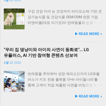
의 화식 자동화 전용 공장에서 엄격한 위생 품질
식당 앞 바다에 정박된 어선들의 모습 현대횟집
시민들이 체감할 수 있는 실질적인 반려동물 지
기준을 적용해 안전성을 확보했다. 리뉴얼 기념
앞 바다에 정박된 어선들을 바라보면, 마치 그림
원 사업을 전개한다. 양 기관의 핵심 협력 분야
구강 건강 이어 눈 건강까지 바이오소재 기반 건
자사몰 특별 프로모션 진행 듀먼은 케어화식 리
같은 풍경이 펼쳐져 군산 바다 여행의 로망을 한
는 다음과 같다. 반려견놀이터 운영 지원 및 이
강기능식품 및 건강식품 OEM/ODM 전문 기업
뉴얼 출시를 기념해 오는 8월 10일까지 자사 공
층 더해 줍니다. 반려견과 함께 자연의 아름다움
용 활성화 반려동물 문화교실 및 반려견 행동교
비앤비엘(대표 이기오)이 반려동물의 눈물 자국
식 몰에서 할인 프로모션을 실시한다. 행사 기간
을 누리고, 신선한 해산물 요리도 즐길 수 있는
정 등 시민 맞춤형 교육 길고양이 관련 시민 갈
및 눈물 과다 증상 예방과 개선에 효과를 나타내
▶️ READ MORE »
동안 5...
현대횟집은 군산 방문 시 반드시 들러볼 만한 애
등 관계 개선 및 중재 프로그램 특히 전문가 그
는 기능성 조성물 특허 등록을 마쳤다. 이번 특
견동반 식당입니다. #군산애견동반식당 #선유
룹과의 협업을 통해 반려견 행동문제로 인한 이
허 취득을 계기로 비앤비엘은 반려동물 전문 제
도맛집 #옥돌해수욕장 #현대횟집 #반려견동반
웃 간 갈등을 예방하고, 길고양이 문제를 비롯한
조 브랜드인 ‘비앤비엘펫(BNBL Pet)’을 앞세워
"우리 집 댕냥이와 아이의 사연이 동화로"… LG
여행 #애견동반식사 #고군산군도여행 #신선한
도심 속 동물 관련 이슈를 이성적·체계적으로 풀
빠르게 성장하는 펫 아이케어(Eye-Care) 시장
유플러스, AI 기반 참여형 콘텐츠 선보여
회덮밥 #반려동물함께 #바다여행맛집
어가는 계기를 마련했다. 1만 1,000㎡ 규모 '안산
공략에 속도를 낸다. 산학협력 연구 성과 결실…
호수공원 반려견놀이터'의 완성 협약식 장소인
기술 전문성 입증 이번에 등록된 특허(특허번호
8월 03, 2026
안산호수공원 반려견놀이터는 민선 8기 공약 사
제10-2934219호)는 2025년 4월 출원되어 2026
업의 결실이다. 호수공원 내 급경사지로 활용도
년 2월 최종 등록이 완료됐다. 발명자로는 김성
반려동물 추억부터 성장 에피소드까지 LG유플
가 낮았던 1만 1,000㎡ 부지를 재해석하여 조성
욱, 이기오, 김정민, 하정헌 연구진이 참여했으
러스가 키즈 전용 플랫폼 'U+tv 아이들나라'를
되었으며, 2025년 12월 착공 후 2026년 5월 준공
며, 비앤비엘의 자체 R&D 역량과 단국대학교 식
통해 고객이 직접 제출한 사연을 바탕으로 AI 동
을 마쳤다. 해당 시설에는 반려견을 위한 다채로
품영양학과와의 밀접한 교류협력이 만들어낸
화 콘텐츠를 제작하는 고객 참여형 이벤트 '우리
▶️ READ MORE »
운 특화 시설이 들어섰다. 반려견 물놀이 공간 (3
산학 공동 성과물이다. 반려동물의 착색된 눈물
아이가 동화 주인공'을 개최한다. 이번 시도는
개소) 반려견 놀이훈련 시설 (어질리티 9개) 보
자국은 단순한 외관상의 착색 문제를 넘어 눈 주
단순한 미디어 시청 환경을 넘어, 고객의 일상과