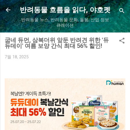
기본 콘텐츠로 건너뛰기
반려동물 흐름을 읽다, 야호펫
반려동물 뉴스, 반려동물 문화, 돌봄, 산업 정보
큐레이션
굽네 듀먼, 삼복더위 앞둔 반려견 위한 '듀
듀데이' 여름 보양 간식 최대 56% 할인!
7월 18, 2025