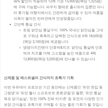
56% 할인이 적용되어 12팩 기준 15,900원(팩당 1,325원)
에 구매 가능합니다. 파우치 형태로 출시되어 집뿐만 아니
라 휴가철 여행지에서도 간편하게 급여할 수 있어 여름철
식욕이 떨어진 반려견에게 안성맞춤입니다.
고단백 통살 간식
토핑 닭안심 통살구이: 100% 국내산 닭안심을 그대
로 구워낸 촉촉하고 담백한 간식으로 6팩 18,600원
(팩당 3,100원)에 제공됩니다.
댕댕이치킨텐더 단호박&치즈: 닭안심 통살에 단호
박과 치즈를 더해 고소함을 높인 제품으로 4팩
12,800원(팩당 3,200원)에 만나볼 수 있습니다.
신제품 및 베스트셀러 간식까지 초특가 기회
이번 듀듀데이 프로모션 기간 동안에는 신제품인 '듀먼 한입 동
그랑댕'과 '듀먼 헬시 소프트트릿 튼튼관절'은 물론, '듀먼 통살
육포 닭가슴살', '듀먼 100% 진짜 터키츄' 등 듀먼의 다양한 인기
보양 간식들도 초특가로 구매할 수 있는 좋은 기회가 될 것입니