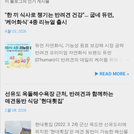
이 블로그의 인기 게시물
"한 끼 식사로 챙기는 반려견 건강"… 굽네 듀먼,
'케어화식' 4종 리뉴얼 출시
8월 03, 2026
듀먼 자연화식, 기능성 원료 보강해 시장 공략
반려견 프리미엄 자연화식 브랜드 듀먼
(D’human)이 반려견의 데일리 케어를 위해 맞춤
영양 설계를 대폭 강화한 ‘케어화식’ 4종을 리뉴
▶️ READ MORE »
얼 출시했다고 3일 발표했다. 주요 건강 고민 맞
춤 영양 설계… 기능성 원료 대폭 보강 이번 리뉴
얼은 반려견이 일상에서 직면하는 대표적인 건
선유도 옥돌해수욕장 근처, 반려견과 함께하는
강 고민을 식사만으로 간편하게 관리할 수 있도
애견동반 식당 ‘현대횟집’
록 설계된 점이 핵심이다. 기존 레시피의 기호
성을 유지하면서 원료 배합 비율을 조정하고 기
2월 08, 2026
능성 원료를 보강해 매일 부담 없이 단독 급여할
수 있는 데일리 영양 케어 제품으로 업그레이드
현대횟집 (2022. 3. 24) 군산 옥도면 선유도리에
됐다. 리뉴얼 라인업은 국내산 닭가슴살을 베이
위치한 ‘현대횟집’은 애견 동반이 가능한 해산물