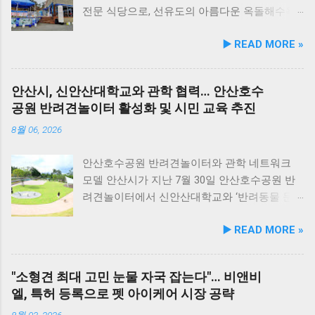
스로 영역별 기능성 성분을 더한 4종으로 구성
전문 식당으로, 선유도의 아름다운 옥돌해수욕
된다. 닭가슴살&초록입홍합 튼튼관절 : 초록입
장과 인접해 있어 반려견과 함께 바닷가 여행을
▶️ READ MORE »
홍합, 보스웰리아, 상어 연골을 배합해 관절과
즐기기에 안성맞춤인 곳입니다. 옥돌해수욕장
연골 건강 유지에 기여한다. 닭가슴살&빌베리
은 모래가 아닌 부드러운 옥돌로 이루어진 특별
눈가반짝 : 빌베리, 루테인, 베타카로틴, 밀크씨
한 해변으로, 자연 그대로의 매력을 간직하고 있
안산시, 신안산대학교와 관학 협력… 안산호수
슬을 배합해 눈 건강과 항산화를 돕는다. 닭가슴
지요. 옥돌해수욕장 풍경 현대횟집은 해수욕장
공원 반려견놀이터 활성화 및 시민 교육 추진
살&연어 빛나는 피모 : 오메가-3가 풍부한 연어
입구 부근에 자리해 있어 산책 후 편안하게 식사
에 히알루론산, 비오틴, 피쉬콜라겐을 담아 피모
를 할 수 있습니다. 야외 테이블과 실내 창가 쪽
8월 06, 2026
케어를 지원한다. 닭가슴살&토마토 튼튼체력 :
자리에서 반려견과 함께 식사가 가능하니, 반려
토마토, 타우린, L-카르니틴을 조합해 활력과 체
동물과의 외출 시 식당 선택에 고민이 적어지는
안산호수공원 반려견놀이터와 관학 네트워크
력 컨디션 유지에 중점을 두었다. 100% 휴먼그
장점이 있습니다. 포근한 계절에는 야외에서 선
모델 안산시가 지난 7월 30일 안산호수공원 반
레이드 및 AAFCO 주식 영양 기준 충족 듀먼 케
유항의 조용한 풍경을 감상하며 식사하는 것도
려견놀이터에서 신안산대학교와 ‘반려동물 문
어화식은 사람이 섭취할 수 있는 100% 휴먼그레
추천드립니다. 식당 풍경 이곳에서 맛본 회덮밥
화 및 동물보호를 위한 업무 협약’을 체결했다.
▶️ READ MORE »
이드 원료만을 사용한다. 특히 미국 사료관리협
은 싱싱한 활어 광어가 푸짐하게 올라가 있어 신
이번 협약은 안산시의 풍부한 행정 자원과 신안
회(AAFCO)와 국립축산과학원(NIAS)의 주식 영
선함과 식감 모두 뛰어납니다. 도시에서는 쉽게
산대학교가 보유한 반려동물 분야 전문 인력을
양 가이드라인을 충족하도록 제조되어 별도의
맛보기 힘든 신선함이 살아있어, 밑반찬 없이도
유기적으로 연계해 지역 사회 동물복지 수준을
"소형견 최대 고민 눈물 자국 잡는다"… 비앤비
영양제 추가 없이 주식으로 급여가 가능하다. 생
충분히 만족스러운 한 끼가 됩니다. 군산 고군산
한 차원 끌어올리기 위해 추진됐다. 관학 협력을
엘, 특허 등록으로 펫 아이케어 시장 공략
산 과정에서는 겔화제, 산화방지제, 착색료 등 8
군도 여행을 더욱 풍성하게 만드는 든든한 식사
통한 올바른 반려문화 정착 및 갈등 해소 안산시
가지 합성 첨가물을 완전 배제했으며, 국내 최초
로, 여행객들에게도 큰 사랑을 받고 있습니다.
와 신안산대학교는 전문 인적 자원을 바탕으로
8월 03, 2026