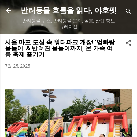
기본 콘텐츠로 건너뛰기
반려동물 흐름을 읽다, 야호펫
반려동물 뉴스, 반려동물 문화, 돌봄, 산업 정보
큐레이션
서울 마포 도심 속 워터파크 개장! '엄빠랑
물놀이' & 반려견 물놀이까지, 온 가족 여
름 축제 즐기기
7월 25, 2025