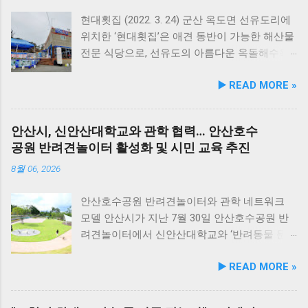
능성 원료를 보강해 매일 부담 없이 단독 급여할
수 있는 데일리 영양 케어 제품으로 업그레이드
현대횟집 (2022. 3. 24) 군산 옥도면 선유도리에
됐다. 리뉴얼 라인업은 국내산 닭가슴살을 베이
위치한 ‘현대횟집’은 애견 동반이 가능한 해산물
스로 영역별 기능성 성분을 더한 4종으로 구성
전문 식당으로, 선유도의 아름다운 옥돌해수욕
된다. 닭가슴살&초록입홍합 튼튼관절 : 초록입
장과 인접해 있어 반려견과 함께 바닷가 여행을
▶️ READ MORE »
홍합, 보스웰리아, 상어 연골을 배합해 관절과
즐기기에 안성맞춤인 곳입니다. 옥돌해수욕장
연골 건강 유지에 기여한다. 닭가슴살&빌베리
은 모래가 아닌 부드러운 옥돌로 이루어진 특별
눈가반짝 : 빌베리, 루테인, 베타카로틴, 밀크씨
한 해변으로, 자연 그대로의 매력을 간직하고 있
안산시, 신안산대학교와 관학 협력… 안산호수
슬을 배합해 눈 건강과 항산화를 돕는다. 닭가슴
지요. 옥돌해수욕장 풍경 현대횟집은 해수욕장
공원 반려견놀이터 활성화 및 시민 교육 추진
살&연어 빛나는 피모 : 오메가-3가 풍부한 연어
입구 부근에 자리해 있어 산책 후 편안하게 식사
에 히알루론산, 비오틴, 피쉬콜라겐을 담아 피모
를 할 수 있습니다. 야외 테이블과 실내 창가 쪽
8월 06, 2026
케어를 지원한다. 닭가슴살&토마토 튼튼체력 :
자리에서 반려견과 함께 식사가 가능하니, 반려
토마토, 타우린, L-카르니틴을 조합해 활력과 체
동물과의 외출 시 식당 선택에 고민이 적어지는
안산호수공원 반려견놀이터와 관학 네트워크
력 컨디션 유지에 중점을 두었다. 100% 휴먼그
장점이 있습니다. 포근한 계절에는 야외에서 선
모델 안산시가 지난 7월 30일 안산호수공원 반
레이드 및 AAFCO 주식 영양 기준 충족 듀먼 케
유항의 조용한 풍경을 감상하며 식사하는 것도
려견놀이터에서 신안산대학교와 ‘반려동물 문
어화식은 사람이 섭취할 수 있는 100% 휴먼그레
추천드립니다. 식당 풍경 이곳에서 맛본 회덮밥
화 및 동물보호를 위한 업무 협약’을 체결했다.
▶️ READ MORE »
이드 원료만을 사용한다. 특히 미국 사료관리협
은 싱싱한 활어 광어가 푸짐하게 올라가 있어 신
이번 협약은 안산시의 풍부한 행정 자원과 신안
회(AAFCO)와 국립축산과학원(NIAS)의 주식 영
선함과 식감 모두 뛰어납니다. 도시에서는 쉽게
산대학교가 보유한 반려동물 분야 전문 인력을
양 가이드라인을 충족하도록 제조되어 별도의
맛보기 힘든 신선함이 살아있어, 밑반찬 없이도
유기적으로 연계해 지역 사회 동물복지 수준을