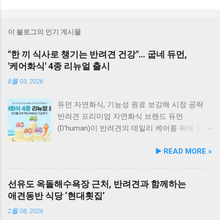
이 블로그의 인기 게시물
"한 끼 식사로 챙기는 반려견 건강"… 굽네 듀먼,
'케어화식' 4종 리뉴얼 출시
8월 03, 2026
듀먼 자연화식, 기능성 원료 보강해 시장 공략
반려견 프리미엄 자연화식 브랜드 듀먼
(D’human)이 반려견의 데일리 케어를 위해 맞춤
영양 설계를 대폭 강화한 ‘케어화식’ 4종을 리뉴
▶️ READ MORE »
얼 출시했다고 3일 발표했다. 주요 건강 고민 맞
춤 영양 설계… 기능성 원료 대폭 보강 이번 리뉴
얼은 반려견이 일상에서 직면하는 대표적인 건
선유도 옥돌해수욕장 근처, 반려견과 함께하는
강 고민을 식사만으로 간편하게 관리할 수 있도
애견동반 식당 ‘현대횟집’
록 설계된 점이 핵심이다. 기존 레시피의 기호
성을 유지하면서 원료 배합 비율을 조정하고 기
2월 08, 2026