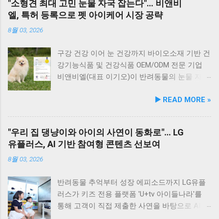
"소형견 최대 고민 눈물 자국 잡는다"… 비앤비
영양제 추가 없이 주식으로 급여가 가능하다. 생
충분히 만족스러운 한 끼가 됩니다. 군산 고군산
한 차원 끌어올리기 위해 추진됐다. 관학 협력을
엘, 특허 등록으로 펫 아이케어 시장 공략
산 과정에서는 겔화제, 산화방지제, 착색료 등 8
군도 여행을 더욱 풍성하게 만드는 든든한 식사
통한 올바른 반려문화 정착 및 갈등 해소 안산시
가지 합성 첨가물을 완전 배제했으며, 국내 최초
로, 여행객들에게도 큰 사랑을 받고 있습니다.
와 신안산대학교는 전문 인적 자원을 바탕으로
8월 03, 2026
의 화식 자동화 전용 공장에서 엄격한 위생 품질
식당 앞 바다에 정박된 어선들의 모습 현대횟집
시민들이 체감할 수 있는 실질적인 반려동물 지
기준을 적용해 안전성을 확보했다. 리뉴얼 기념
앞 바다에 정박된 어선들을 바라보면, 마치 그림
원 사업을 전개한다. 양 기관의 핵심 협력 분야
구강 건강 이어 눈 건강까지 바이오소재 기반 건
자사몰 특별 프로모션 진행 듀먼은 케어화식 리
같은 풍경이 펼쳐져 군산 바다 여행의 로망을 한
는 다음과 같다. 반려견놀이터 운영 지원 및 이
강기능식품 및 건강식품 OEM/ODM 전문 기업
뉴얼 출시를 기념해 오는 8월 10일까지 자사 공
층 더해 줍니다. 반려견과 함께 자연의 아름다움
용 활성화 반려동물 문화교실 및 반려견 행동교
비앤비엘(대표 이기오)이 반려동물의 눈물 자국
식 몰에서 할인 프로모션을 실시한다. 행사 기간
을 누리고, 신선한 해산물 요리도 즐길 수 있는
정 등 시민 맞춤형 교육 길고양이 관련 시민 갈
및 눈물 과다 증상 예방과 개선에 효과를 나타내
▶️ READ MORE »
동안 5...
현대횟집은 군산 방문 시 반드시 들러볼 만한 애
등 관계 개선 및 중재 프로그램 특히 전문가 그
는 기능성 조성물 특허 등록을 마쳤다. 이번 특
견동반 식당입니다. #군산애견동반식당 #선유
룹과의 협업을 통해 반려견 행동문제로 인한 이
허 취득을 계기로 비앤비엘은 반려동물 전문 제
도맛집 #옥돌해수욕장 #현대횟집 #반려견동반
웃 간 갈등을 예방하고, 길고양이 문제를 비롯한
조 브랜드인 ‘비앤비엘펫(BNBL Pet)’을 앞세워
"우리 집 댕냥이와 아이의 사연이 동화로"… LG
여행 #애견동반식사 #고군산군도여행 #신선한
도심 속 동물 관련 이슈를 이성적·체계적으로 풀
빠르게 성장하는 펫 아이케어(Eye-Care) 시장
유플러스, AI 기반 참여형 콘텐츠 선보여
회덮밥 #반려동물함께 #바다여행맛집
어가는 계기를 마련했다. 1만 1,000㎡ 규모 '안산
공략에 속도를 낸다. 산학협력 연구 성과 결실…
호수공원 반려견놀이터'의 완성 협약식 장소인
기술 전문성 입증 이번에 등록된 특허(특허번호
8월 03, 2026
안산호수공원 반려견놀이터는 민선 8기 공약 사
제10-2934219호)는 2025년 4월 출원되어 2026
업의 결실이다. 호수공원 내 급경사지로 활용도
년 2월 최종 등록이 완료됐다. 발명자로는 김성
반려동물 추억부터 성장 에피소드까지 LG유플
가 낮았던 1만 1,000㎡ 부지를 재해석하여 조성
욱, 이기오, 김정민, 하정헌 연구진이 참여했으
러스가 키즈 전용 플랫폼 'U+tv 아이들나라'를
되었으며, 2025년 12월 착공 후 2026년 5월 준공
며, 비앤비엘의 자체 R&D 역량과 단국대학교 식
통해 고객이 직접 제출한 사연을 바탕으로 AI 동
을 마쳤다. 해당 시설에는 반려견을 위한 다채로
품영양학과와의 밀접한 교류협력이 만들어낸
화 콘텐츠를 제작하는 고객 참여형 이벤트 '우리