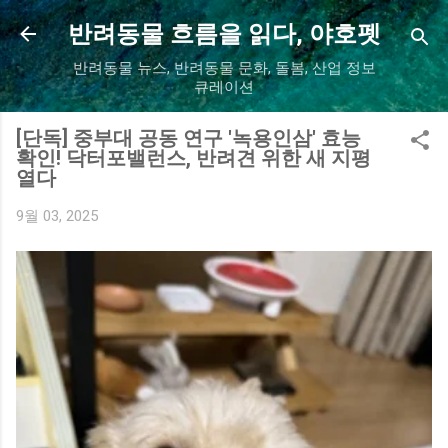
기본 콘텐츠로 건너뛰기
반려동물 흐름을 읽다, 야호펫
반려동물 뉴스, 반려동물 문화, 돌봄, 산업 정보
큐레이션
[단독] 중부대 공동 연구 '녹용인삼' 효능
확인! 닥터포밸런스, 반려견 위한 새 지평
열다
9월 03, 2025