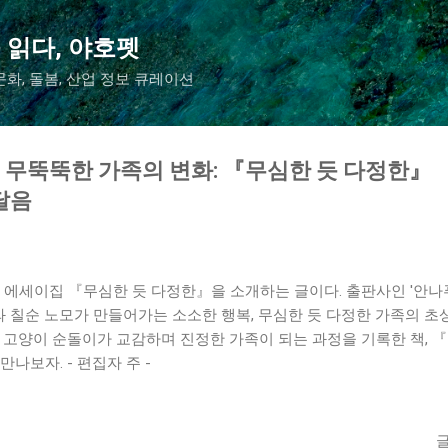
기본 콘텐츠로 건너뛰기
 읽다, 야호펫
화, 돌봄, 산업 정보 큐레이션
무뚝뚝한 가족의 변화: 『무심한 듯 다정한』
달음
진 에세이집 『무심한 듯 다정한』을 소개하는 글이다. 출판사인 '안
이와 칠순 노모가 만들어가는 소소한 행복, 무심한 듯 다정한 가족의 초
 고양이 순돌이가 교감하며 진정한 가족이 되는 과정을 기록한 책, 
나보자. - 편집자 주 -