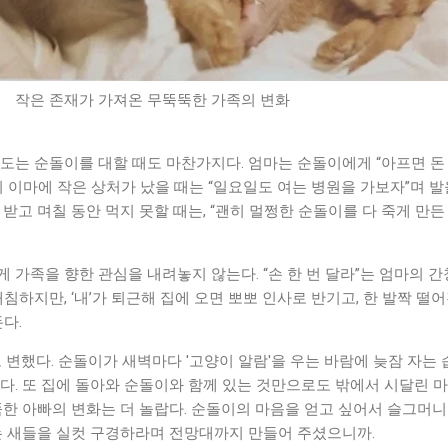
작은 존재가 가져온 무뚝뚝한 가족의 변화
도는 순돌이를 대할 때도 마찬가지다. 엄마는 순돌이에게 “아프면 돈 
이 이마에 작은 상처가 났을 때는 “일요일도 여는 병원을 가보자”며 발
받고 며칠 동안 먹지 못할 때는, “괜히 멀쩡한 순돌이를 다 죽게 만든
 가족을 향한 관심을 내려놓지 않는다. “손 한 번 달라”는 엄마의 
침하지만, ‘내’가 퇴근해 집에 오면 뽀뽀 인사로 반기고, 한 발짝 떨어
다.
도 변했다. 순돌이가 새벽마다 '고양이 알람'을 우는 바람에 늦잠 자는
다. 또 집에 돌아와 순돌이와 함께 있는 것만으로도 밖에서 시달린 
뚝한 아빠의 변화는 더 놀랍다. 순돌이의 마음을 얻고 싶어서 슬그머니
오는 새들을 실컷 구경하라며 전망대까지 만들어 주셨으니까.