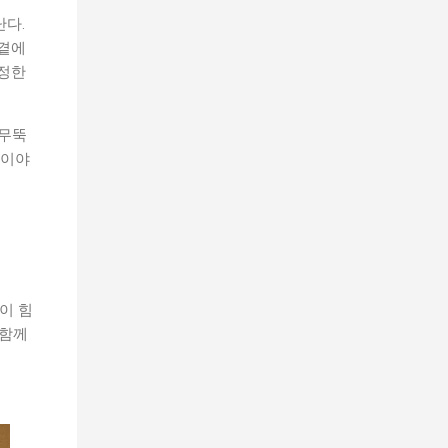
난다.
 곁에
진정한
 무뚝
 이야
이 힘
 함께