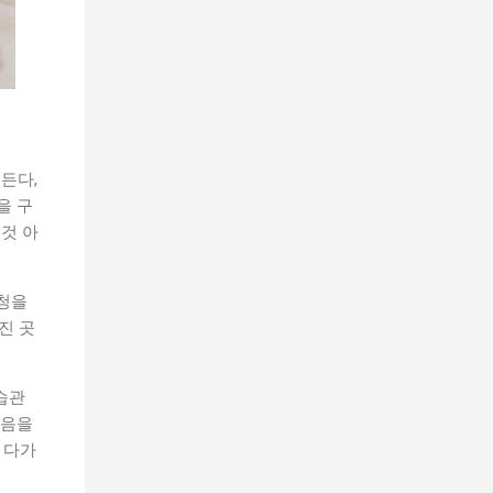
든다,
을 구
 것 아
간청을
진 곳
 습관
마음을
 다가