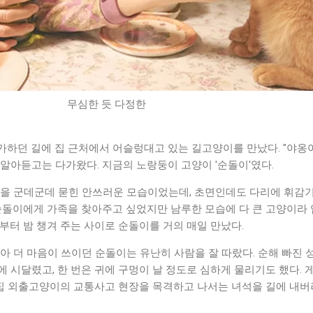
무심한 듯 다정한
 귀가하던 길에 집 근처에서 어슬렁대고 있는 길고양이를 만났다. "야옹아
알아듣고는 다가왔다. 지금의 노랑둥이 고양이 '순돌이'였다.
룩을 군데군데 묻힌 안쓰러운 모습이었는데, 초면인데도 다리에 휘감기
 순돌이에게 가족을 찾아주고 싶었지만 남루한 모습에 다 큰 고양이라
부터 밤 챙겨 주는 사이로 순돌이를 거의 매일 만났다.
아 더 마음이 쓰이던 순돌이는 유난히 사람을 잘 따랐다. 순해 빠진 
 시달렸고, 한 번은 귀에 구멍이 날 정도로 심하게 물리기도 했다. 
 외출고양이의 교통사고 현장을 목격하고 나서는 녀석을 길에 내