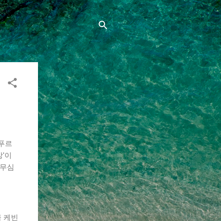
나푸르
상'이
『무심
글 케빈