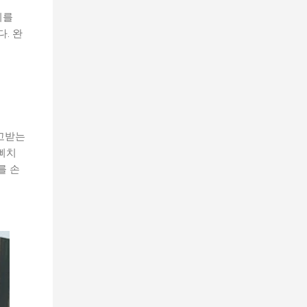
키를
. 완
고받는
 삐치
를 손