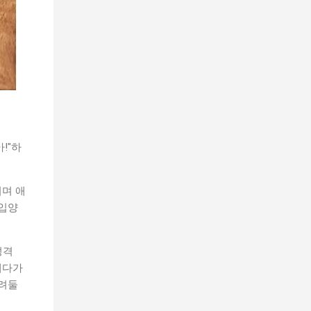
!"하
며 애
 입양
성격
게다가
버려둘