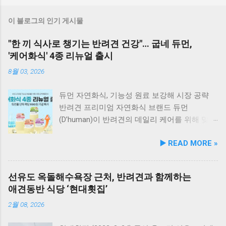
이 블로그의 인기 게시물
"한 끼 식사로 챙기는 반려견 건강"… 굽네 듀먼,
'케어화식' 4종 리뉴얼 출시
8월 03, 2026
듀먼 자연화식, 기능성 원료 보강해 시장 공략
반려견 프리미엄 자연화식 브랜드 듀먼
(D’human)이 반려견의 데일리 케어를 위해 맞춤
영양 설계를 대폭 강화한 ‘케어화식’ 4종을 리뉴
▶️ READ MORE »
얼 출시했다고 3일 발표했다. 주요 건강 고민 맞
춤 영양 설계… 기능성 원료 대폭 보강 이번 리뉴
얼은 반려견이 일상에서 직면하는 대표적인 건
선유도 옥돌해수욕장 근처, 반려견과 함께하는
강 고민을 식사만으로 간편하게 관리할 수 있도
애견동반 식당 ‘현대횟집’
록 설계된 점이 핵심이다. 기존 레시피의 기호
성을 유지하면서 원료 배합 비율을 조정하고 기
2월 08, 2026
능성 원료를 보강해 매일 부담 없이 단독 급여할