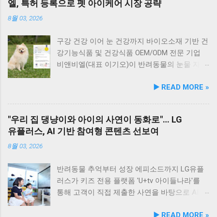
엘, 특허 등록으로 펫 아이케어 시장 공략
산 과정에서는 겔화제, 산화방지제, 착색료 등 8
군도 여행을 더욱 풍성하게 만드는 든든한 식사
통한 올바른 반려문화 정착 및 갈등 해소 안산시
가지 합성 첨가물을 완전 배제했으며, 국내 최초
로, 여행객들에게도 큰 사랑을 받고 있습니다.
와 신안산대학교는 전문 인적 자원을 바탕으로
8월 03, 2026
의 화식 자동화 전용 공장에서 엄격한 위생 품질
식당 앞 바다에 정박된 어선들의 모습 현대횟집
시민들이 체감할 수 있는 실질적인 반려동물 지
기준을 적용해 안전성을 확보했다. 리뉴얼 기념
앞 바다에 정박된 어선들을 바라보면, 마치 그림
원 사업을 전개한다. 양 기관의 핵심 협력 분야
구강 건강 이어 눈 건강까지 바이오소재 기반 건
자사몰 특별 프로모션 진행 듀먼은 케어화식 리
같은 풍경이 펼쳐져 군산 바다 여행의 로망을 한
는 다음과 같다. 반려견놀이터 운영 지원 및 이
강기능식품 및 건강식품 OEM/ODM 전문 기업
뉴얼 출시를 기념해 오는 8월 10일까지 자사 공
층 더해 줍니다. 반려견과 함께 자연의 아름다움
용 활성화 반려동물 문화교실 및 반려견 행동교
비앤비엘(대표 이기오)이 반려동물의 눈물 자국
식 몰에서 할인 프로모션을 실시한다. 행사 기간
을 누리고, 신선한 해산물 요리도 즐길 수 있는
정 등 시민 맞춤형 교육 길고양이 관련 시민 갈
및 눈물 과다 증상 예방과 개선에 효과를 나타내
▶️ READ MORE »
동안 5...
현대횟집은 군산 방문 시 반드시 들러볼 만한 애
등 관계 개선 및 중재 프로그램 특히 전문가 그
는 기능성 조성물 특허 등록을 마쳤다. 이번 특
견동반 식당입니다. #군산애견동반식당 #선유
룹과의 협업을 통해 반려견 행동문제로 인한 이
허 취득을 계기로 비앤비엘은 반려동물 전문 제
도맛집 #옥돌해수욕장 #현대횟집 #반려견동반
웃 간 갈등을 예방하고, 길고양이 문제를 비롯한
조 브랜드인 ‘비앤비엘펫(BNBL Pet)’을 앞세워
"우리 집 댕냥이와 아이의 사연이 동화로"… LG
여행 #애견동반식사 #고군산군도여행 #신선한
도심 속 동물 관련 이슈를 이성적·체계적으로 풀
빠르게 성장하는 펫 아이케어(Eye-Care) 시장
유플러스, AI 기반 참여형 콘텐츠 선보여
회덮밥 #반려동물함께 #바다여행맛집
어가는 계기를 마련했다. 1만 1,000㎡ 규모 '안산
공략에 속도를 낸다. 산학협력 연구 성과 결실…
호수공원 반려견놀이터'의 완성 협약식 장소인
기술 전문성 입증 이번에 등록된 특허(특허번호
8월 03, 2026
안산호수공원 반려견놀이터는 민선 8기 공약 사
제10-2934219호)는 2025년 4월 출원되어 2026
업의 결실이다. 호수공원 내 급경사지로 활용도
년 2월 최종 등록이 완료됐다. 발명자로는 김성
반려동물 추억부터 성장 에피소드까지 LG유플
가 낮았던 1만 1,000㎡ 부지를 재해석하여 조성
욱, 이기오, 김정민, 하정헌 연구진이 참여했으
러스가 키즈 전용 플랫폼 'U+tv 아이들나라'를
되었으며, 2025년 12월 착공 후 2026년 5월 준공
며, 비앤비엘의 자체 R&D 역량과 단국대학교 식
통해 고객이 직접 제출한 사연을 바탕으로 AI 동
을 마쳤다. 해당 시설에는 반려견을 위한 다채로
품영양학과와의 밀접한 교류협력이 만들어낸
화 콘텐츠를 제작하는 고객 참여형 이벤트 '우리
▶️ READ MORE »
운 특화 시설이 들어섰다. 반려견 물놀이 공간 (3
산학 공동 성과물이다. 반려동물의 착색된 눈물
아이가 동화 주인공'을 개최한다. 이번 시도는