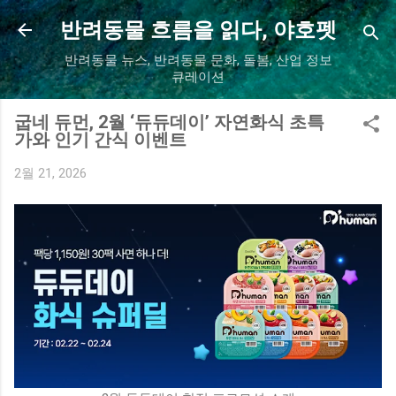
기본 콘텐츠로 건너뛰기
반려동물 흐름을 읽다, 야호펫
반려동물 뉴스, 반려동물 문화, 돌봄, 산업 정보
큐레이션
굽네 듀먼, 2월 ‘듀듀데이’ 자연화식 초특
가와 인기 간식 이벤트
2월 21, 2026