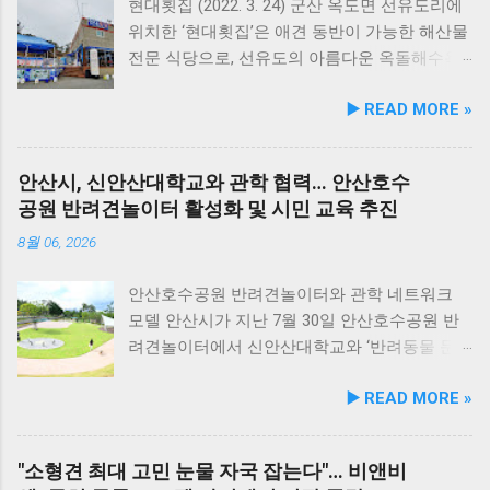
수 있는 데일리 영양 케어 제품으로 업그레이드
현대횟집 (2022. 3. 24) 군산 옥도면 선유도리에
됐다. 리뉴얼 라인업은 국내산 닭가슴살을 베이
위치한 ‘현대횟집’은 애견 동반이 가능한 해산물
스로 영역별 기능성 성분을 더한 4종으로 구성
전문 식당으로, 선유도의 아름다운 옥돌해수욕
된다. 닭가슴살&초록입홍합 튼튼관절 : 초록입
장과 인접해 있어 반려견과 함께 바닷가 여행을
▶️ READ MORE »
홍합, 보스웰리아, 상어 연골을 배합해 관절과
즐기기에 안성맞춤인 곳입니다. 옥돌해수욕장
연골 건강 유지에 기여한다. 닭가슴살&빌베리
은 모래가 아닌 부드러운 옥돌로 이루어진 특별
눈가반짝 : 빌베리, 루테인, 베타카로틴, 밀크씨
한 해변으로, 자연 그대로의 매력을 간직하고 있
안산시, 신안산대학교와 관학 협력… 안산호수
슬을 배합해 눈 건강과 항산화를 돕는다. 닭가슴
지요. 옥돌해수욕장 풍경 현대횟집은 해수욕장
공원 반려견놀이터 활성화 및 시민 교육 추진
살&연어 빛나는 피모 : 오메가-3가 풍부한 연어
입구 부근에 자리해 있어 산책 후 편안하게 식사
에 히알루론산, 비오틴, 피쉬콜라겐을 담아 피모
를 할 수 있습니다. 야외 테이블과 실내 창가 쪽
8월 06, 2026
케어를 지원한다. 닭가슴살&토마토 튼튼체력 :
자리에서 반려견과 함께 식사가 가능하니, 반려
토마토, 타우린, L-카르니틴을 조합해 활력과 체
동물과의 외출 시 식당 선택에 고민이 적어지는
안산호수공원 반려견놀이터와 관학 네트워크
력 컨디션 유지에 중점을 두었다. 100% 휴먼그
장점이 있습니다. 포근한 계절에는 야외에서 선
모델 안산시가 지난 7월 30일 안산호수공원 반
레이드 및 AAFCO 주식 영양 기준 충족 듀먼 케
유항의 조용한 풍경을 감상하며 식사하는 것도
려견놀이터에서 신안산대학교와 ‘반려동물 문
어화식은 사람이 섭취할 수 있는 100% 휴먼그레
추천드립니다. 식당 풍경 이곳에서 맛본 회덮밥
화 및 동물보호를 위한 업무 협약’을 체결했다.
▶️ READ MORE »
이드 원료만을 사용한다. 특히 미국 사료관리협
은 싱싱한 활어 광어가 푸짐하게 올라가 있어 신
이번 협약은 안산시의 풍부한 행정 자원과 신안
회(AAFCO)와 국립축산과학원(NIAS)의 주식 영
선함과 식감 모두 뛰어납니다. 도시에서는 쉽게
산대학교가 보유한 반려동물 분야 전문 인력을
양 가이드라인을 충족하도록 제조되어 별도의
맛보기 힘든 신선함이 살아있어, 밑반찬 없이도
유기적으로 연계해 지역 사회 동물복지 수준을
"소형견 최대 고민 눈물 자국 잡는다"… 비앤비
영양제 추가 없이 주식으로 급여가 가능하다. 생
충분히 만족스러운 한 끼가 됩니다. 군산 고군산
한 차원 끌어올리기 위해 추진됐다. 관학 협력을