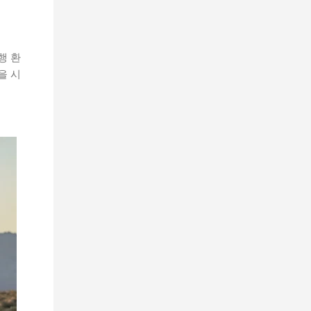
행 환
을 시