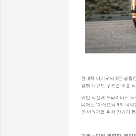
현대차 아이오닉 9은 광활한
갖춰 대규모 구조견 이송 
이번 작전에 드라이버로 직접 참
니저는 "아이오닉 9의 넉넉
인 반려견을 위한 장거리 
펫코노미와 결합한 '희망의