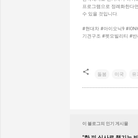
프로그램으로 정례화한다면,
수 있을 것입니다.
#현대차 #아이오닉9 #IONI
기견구조 #펫모빌리티 #반려
돌봄
미국
유
이 블로그의 인기 게시물
"한 끼 식사로 챙기는 반