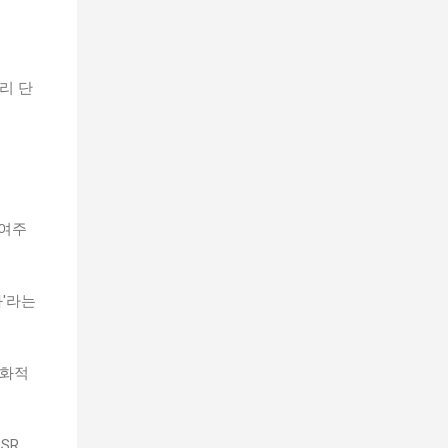
리 단
보여주
화'라는
친화적
SR