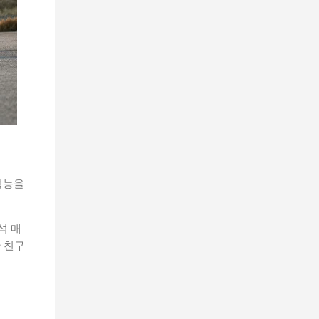
성능을
석 매
한 친구