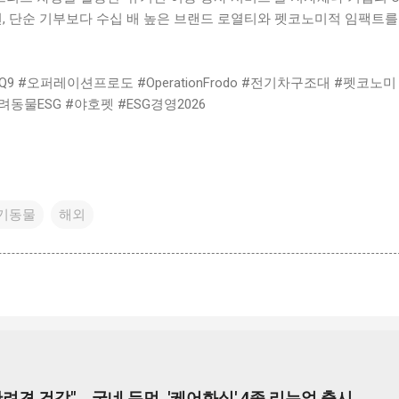
 단순 기부보다 수십 배 높은 브랜드 로열티와 펫코노미적 임팩트를
Q9 #오퍼레이션프로도 #OperationFrodo #전기차구조대 #펫코노미
동물ESG #야호펫 #ESG경영2026
기동물
해외
려견 건강"… 굽네 듀먼, '케어화식' 4종 리뉴얼 출시