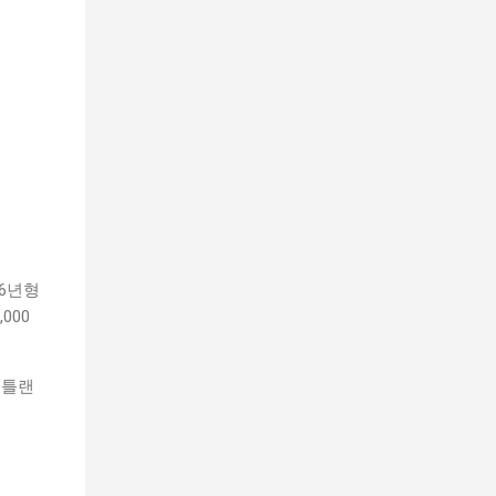
26년형
000
포틀랜