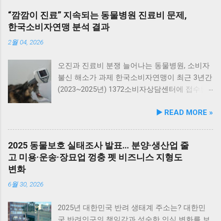
격적으로 선보인다고 밝혔습니다. 이번에 출시
“깜깜이 진료” 지속되는 동물병원 진료비 문제,
된 ‘올라 펫보험’은 복잡하고 까다로운 특약 조
한국소비자연맹 분석 결과
건들을 과감히 걷어내고, 일상적인 진료부터 장
기 치료가 필요한 중증 질환, 그리고 타인이나
2월 04, 2026
다른 동물에게 피해를 입혔을 때를 대비한 배상
책임까지 반려동물 생애 전반의 필수 보장만을
오진과 진료비 분쟁 늘어나는 동물병원, 소비자
균형 있게 담아낸 것이 특징입니다. 본 상품은
불신 해소가 과제 한국소비자연맹이 최근 3년간
전국 이마트 및 스타필드 내에 위치한 반려동물
(2023~2025년) 1372소비자상담센터에 접수된
전문 매장 ‘몰리스(Molly’s)’ 매장에서 편리하게
동물병원 관련 소비자 상담 576건을 분석한 결
▶️ READ MORE »
상담 및 가입을 진행할 수 있습니다. ‘올라 펫보
과, 의료행위 관련 피해가 전체 53.8%, 진료비 관
험’의 가장 독보적인 경쟁력은 치료 횟수에 제한
련 피해가 33.3%로 진료 과정과 비용에 대한 소
을 두지 않는 실질적인 의료비 보장 시스템입니
비자 불만이 여전히 높고 구조적인 문제가 지속
2025 동물보호 실태조사 발표… 분양·생산업 줄
다. 반려동물이 질병이나 상해로 인해 입원·통
되고 있음을 확인했습니다. 특히 진료비 사전
고 미용·운송·장묘업 껑충 펫 비즈니스 지형도
원·수술 치료를 받을 경우, 횟수 제한 없이 사고
고지 부족과 설명 미흡 문제는 오히려 증가하는
변화
당 최대 700만 원까지 보장하며, 연간 최대
추세로, 진료비 투명성 강화가 시급한 상황입니
3,000만 원 한도 내에서 든든하게 지원받을 수
다. 연도별 상담 건수를 보면 2023년 164건,
6월 30, 2026
있습니다. 덕분에 주기적인 병원 방문이 필수적
2024년 156건으로 다소 감소했다가 2025년 256
인 피부 질환이나 대사성 만성 질환, 혹은 장기
건으로 다시 늘었는데, 이는 진료를 둘러싼 소비
2025년 대한민국 반려 생태계 주소는? 대한민
치료를 요하는 중증 질병에 걸리더라도 반려가
자 불만이 여전히 해소되지 않았음을 의미합니
국 반려인구의 책임감과 성숙한 인식 변화를 보