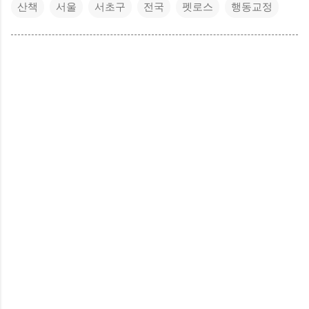
산책
서울
서초구
전국
펫로스
행동교정