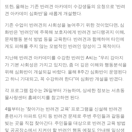
또한, 올해는 기존 반려견 아카데미 수강생들의 요청으로 '반려
견 아카데미 심화반'을 새롭게 개설했다.
기존 수업이 반려견의 사회성을 높여주기 위한 것이었다면, 심
화반은 '반려인'에 주목해 보호자에게 반려견 보디랭귀지 이해,
문제행동 분석 방법 등을 교육한다. 반려견과 함께하며 타인에
게도 피해를 주지 않는 모범적인 반려인 양성이 그 목적이다.
지난해 반려견 아카데미를 수강한 반려인 A씨는 "우리 강아지
가 기본 사회성은 가지고 있지만, 좀 더 깊은 이해와 행동분석을
위해 심화반이 개설되길 바랐다. 올해 8주간 심화반이 운영된다
고 하니 기대되고, 꼭 수강하려 한다"며 심화반 개설을 반겼다.
각 프로그램 접수는 26일부터 가능하며, 상세한 정보는 서초동
물사랑센터 홈페이지를 참고하면 된다.
4월부터는 '찾아가는 반려견 교육' 프로그램을 신설해 반려견
훈련사가 아파트 단지 등 반려견 문제로 주변 주민들과 갈등을
빚는 곳을 직접 찾아간다. 주민들을 대상으로 반려견 교육 방법
및 공공장소에서 지켜야 할 반려인 행동 예절도 안내해 일상생