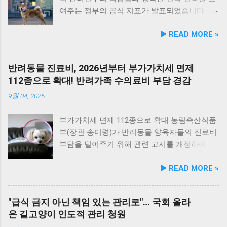
구의 병원비 부담을 획기적으로 낮출 수 있게 되
다. 소비자가 동물병원 방문 사유로는 예방접
여주는 정부의 공식 지표가 발표되었습니다. 농
었습니다. 슬개골·피부·구강 등 다빈도 질환 망
종, 심장사상충 등 정기검진과 X-RAY, 혈액검사
림축산식품부(장관 송미령, 이하 농식품부)는
▶️ READ MORE »
라… 최대 20세까지 안전하게 보장 보장 범위 역
등 검사가 높은 비중을 차지했으며, 골절이나 염
「동물보호법」 제94조에 의거하여 매년 실시
시 반려인들의 현실적인 고민을 적극 반영했습
증성 질환 등 전문 치료 분야에서도 피해가 꾸준
하는 ‘2025년 동물보호·복지 실태조사 결과’를
니다. 특정 수술비나 일부 질환에만 국한되던
히 접수됐습니다. 피해 유형별로는 치료부작용
국가동물보호정보시스템 등을 통해 전격 공개
반려동물 진료비, 2026년부터 부가가치세 면제
기존 상품들과 달리, 영양 불균형이나 노화로 인
과 오진이 가장 많았으며, 오진 사례는 최근 다
했습니다. 이번 발표에서 가장 눈에 띄는 대목은
112종으로 확대! 반려가족 수의료비 부담 경감
해 자주 발생하는 피부·구강 질환 등의 일상 질
시 증가하고 있습니다. 진료비 관련 피해는 과
유기동물 구조 건수의 지속적인 감소와 반려동
환은 물론, 반려견들이 가장 흔하게 겪지만 치료
다 청구, 과잉진료, 사전 미고지 순으로 많았고
물 누적 등록 수의 탄탄한 증가세입니다. 동물을
9월 04, 2025
비 부담이 매우 높은 슬개골 및 고관절 관련 질
특히 사전 비용 고지 미흡 피해가 2023년 이후
바라보는 우리 사회의 시선과 하드웨어가 한층
환까지 보장 범위를 대폭 넓혔습니다. 또한, 반
지속적으로 증가해 동물병원 진료비 게시 제도
더 성숙해지고 있음을 증명하는 영리한 지표들
부가가치세 면제 112종으로 확대 농림축산식품
려동물 고령화 추세에 맞춰 가입 문턱은 낮추고
만으로는 소비자 보호에 한계가 있음을 보여줍
이 대거 포착되었습니다. 유기동물 구조 2019년
부(장관 송미령)가 반려동물 양육자들의 진료비
보장 기간은 늘렸습니다. 가입 가능 연령을 만
니다. 2025년 전국 3,950개소 동물병원을 대상
이후 꾸준히 감소… 동물등록 누적 367.6만 마리
부담을 덜어주기 위해 관련 고시를 개정하여 부
12세까지 대폭 ...
으로 한 진료비 조사 결과, 상담료 최저 1천원에
돌파 조사 결과에 따르면, 2025년 기준 유실·유
가가치세가 면제되는 반려동물 진료 항목을 대
▶️ READ MORE »
서 최고 11만원, 초진료는 1천원에서 6만1천원
기동물(개·고양이·토끼·닭 등) 구조 건수는 총 9
폭 확대했다고 밝혔습니다. 기존 102종에서
으로 최대 61배 차이를 보였고, 입원비와 투약조
만 6천 마리로, 전년 대비 10.4%나 크게 감소했
112종으로 늘어나며, 이는 2026년 1월 1일부터
제비도 지역별로 큰 격차가 확인됐습니다. 검사
습니다. 이는 2019년(13.6만 마리) 이후 매년 꾸
시행될 예정입니다. ✅ 새 정부 약속 이행: 10종
"급식 금지 아닌 책임 있는 관리로"… 국회 올라
비용도 혈액검사는 1만원에서 15만원, 영상검사
준한 하향 곡선을 그리는 지표로, 무책임한 유기
진료비 부가세 추가 면제 이번 고시 개정은 새
온 길고양이 인도적 관리 청원
는 최대 32만5천원까지 편차가 컸습니다. 이는
가 점차 줄어들고 있음을 시사합니다. 구조된
정부의 중요한 공약 사항이자 국정운영 5개년