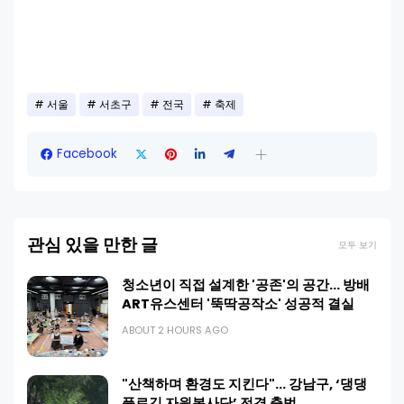
서울
서초구
전국
축제
Facebook
관심 있을 만한 글
모두 보기
청소년이 직접 설계한 '공존'의 공간… 방배
ART유스센터 '뚝딱공작소' 성공적 결실
ABOUT 2 HOURS AGO
"산책하며 환경도 지킨다"… 강남구, ‘댕댕
플로깅 자원봉사단’ 전격 출범