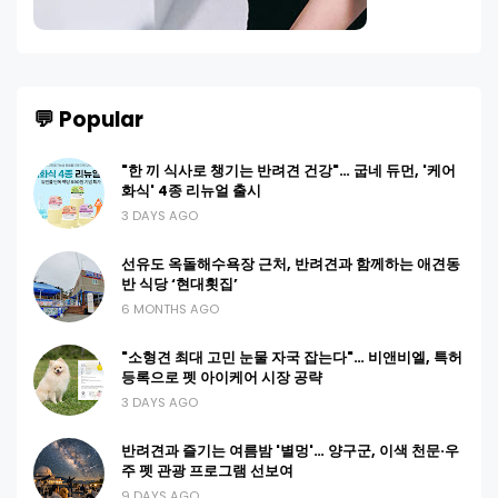
💬 Popular
"한 끼 식사로 챙기는 반려견 건강"… 굽네 듀먼, '케어
화식' 4종 리뉴얼 출시
3 DAYS AGO
선유도 옥돌해수욕장 근처, 반려견과 함께하는 애견동
반 식당 ‘현대횟집’
6 MONTHS AGO
"소형견 최대 고민 눈물 자국 잡는다"… 비앤비엘, 특허
등록으로 펫 아이케어 시장 공략
3 DAYS AGO
반려견과 즐기는 여름밤 '별멍'… 양구군, 이색 천문·우
주 펫 관광 프로그램 선보여
9 DAYS AGO