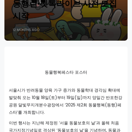
동행런·펫톡라이브 사전 모집
시작
12 MONTHS AGO
동물행복페스타 포스터
서울시가 반려동물 양육 가구 증가와 동물학대 경각심 확대에
발맞춰 오는 10월 18일(토)부터 19일(일)까지 양일간 반포한강
공원 달빛무지개분수광장에서 ‘2025 제2회 동물행복(동행)페
스타’를 개최합니다.
이번 행사는 지난해 제정된 ‘서울 동물보호의 날’과 올해 처음
국가지정기념일로 격상된 ‘동물보호의 날’을 기념하며, 동물과