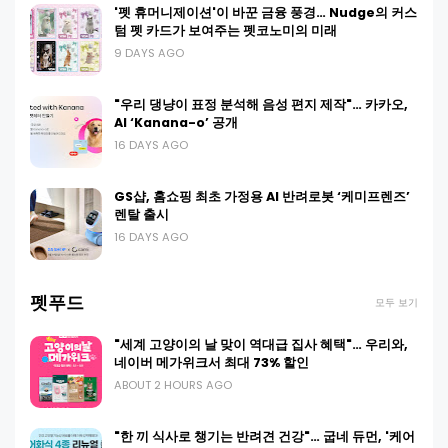
'펫 휴머니제이션'이 바꾼 금융 풍경… Nudge의 커스
텀 펫 카드가 보여주는 펫코노미의 미래
9 DAYS AGO
"우리 댕냥이 표정 분석해 음성 편지 제작"… 카카오,
AI ‘Kanana-o’ 공개
16 DAYS AGO
GS샵, 홈쇼핑 최초 가정용 AI 반려로봇 ‘케미프렌즈’
렌탈 출시
16 DAYS AGO
펫푸드
모두 보기
"세계 고양이의 날 맞이 역대급 집사 혜택"… 우리와,
네이버 메가위크서 최대 73% 할인
ABOUT 2 HOURS AGO
"한 끼 식사로 챙기는 반려견 건강"… 굽네 듀먼, '케어