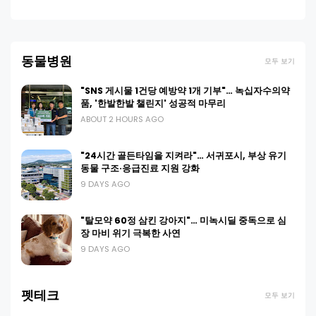
동물병원
모두 보기
"SNS 게시물 1건당 예방약 1개 기부"… 녹십자수의약
품, '한발한발 챌린지' 성공적 마무리
ABOUT 2 HOURS AGO
"24시간 골든타임을 지켜라"… 서귀포시, 부상 유기
동물 구조·응급진료 지원 강화
9 DAYS AGO
"탈모약 60정 삼킨 강아지"… 미녹시딜 중독으로 심
장 마비 위기 극복한 사연
9 DAYS AGO
펫테크
모두 보기