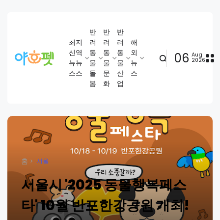
반
반
반
최
지
려
려
려
해
신
역
동
동
동
외
06
Aug
2026
뉴
뉴
물
물
물
뉴
스
스
돌
문
산
스
봄
화
업
홈
서울
서울시 '2025 동물행복페스
타' 10월 반포한강공원 개최!