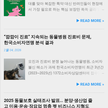
대를 맞아 복잡한 특약 대신 반려인들이 현장에
서 가장 필요로 하는 핵심 보장만 쏙쏙 골라 담
은 실속형 펫보험이 출시되었습니다. 이마트는
▶️ READ MORE »
DB손해보험과 공동으로 반려동물의 생애주기
에 맞춘 맞춤형 보험 상품인 ‘올라 펫보험’을 본
격적으로 선보인다고 밝혔습니다. 이번에 출시
“깜깜이 진료” 지속되는 동물병원 진료비 문제,
된 ‘올라 펫보험’은 복잡하고 까다로운 특약 조
한국소비자연맹 분석 결과
건들을 과감히 걷어내고, 일상적인 진료부터 장
기 치료가 필요한 중증 질환, 그리고 타인이나
2월 04, 2026
다른 동물에게 피해를 입혔을 때를 대비한 배상
책임까지 반려동물 생애 전반의 필수 보장만을
오진과 진료비 분쟁 늘어나는 동물병원, 소비자
균형 있게 담아낸 것이 특징입니다. 본 상품은
불신 해소가 과제 한국소비자연맹이 최근 3년간
전국 이마트 및 스타필드 내에 위치한 반려동물
(2023~2025년) 1372소비자상담센터에 접수된
전문 매장 ‘몰리스(Molly’s)’ 매장에서 편리하게
동물병원 관련 소비자 상담 576건을 분석한 결
▶️ READ MORE »
상담 및 가입을 진행할 수 있습니다. ‘올라 펫보
과, 의료행위 관련 피해가 전체 53.8%, 진료비 관
험’의 가장 독보적인 경쟁력은 치료 횟수에 제한
련 피해가 33.3%로 진료 과정과 비용에 대한 소
을 두지 않는 실질적인 의료비 보장 시스템입니
비자 불만이 여전히 높고 구조적인 문제가 지속
2025 동물보호 실태조사 발표… 분양·생산업 줄
다. 반려동물이 질병이나 상해로 인해 입원·통
되고 있음을 확인했습니다. 특히 진료비 사전
고 미용·운송·장묘업 껑충 펫 비즈니스 지형도
원·수술 치료를 받을 경우, 횟수 제한 없이 사고
고지 부족과 설명 미흡 문제는 오히려 증가하는