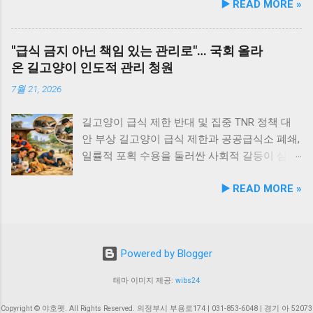
▶️ READ MORE »
서 최고 11만원, 초진료는 1천원에서 6만1천원
기동물(개·고양이·토끼·닭 등) 구조 건수는 총 9
폭 확대했다고 밝혔습니다. 기존 102종에서
으로 최대 61배 차이를 보였고, 입원비와 투약조
만 6천 마리로, 전년 대비 10.4%나 크게 감소했
112종으로 늘어나며, 이는 2026년 1월 1일부터
제비도 지역별로 큰 격차가 확인됐습니다. 검사
습니다. 이는 2019년(13.6만 마리) 이후 매년 꾸
시행될 예정입니다. ✅ 새 정부 약속 이행: 10종
"급식 금지 아닌 책임 있는 관리로"… 국회 올라
비용도 혈액검사는 1만원에서 15만원, 영상검사
준한 하향 곡선을 그리는 지표로, 무책임한 유기
진료비 부가세 추가 면제 이번 고시 개정은 새
온 길고양이 인도적 관리 청원
는 최대 32만5천원까지 편차가 컸습니다. 이는
가 점차 줄어들고 있음을 시사합니다. 구조된
정부의 중요한 공약 사항이자 국정운영 5개년
비용 산정 기준과 사전 설명이 명확하지 않으면
동물들을 케어하는 동물보호센터는 전국 236개
계획('사람과 동물이 더불어 행복한 사회' 80번
7월 21, 2026
소비자가 과다 청구 또는 과잉진료로 인식하여
소로 전년보다 5개소 늘어났으며, 특히 지자체
과제) 중 하나인 '진료비 부가가치세 면제 확
분쟁으로 이어지는 원인으로 작용합니다. 이번
직영 센터가 87개소로 확대되어 보호 하드웨어
대'를 신속하게 추진한 결과입니다. 이에 따라
길고양이 급식 제한 반대 및 집중 TNR 정책 대
분석은 동물병원 진료비 게시가 단순한 정보 제
의 질적 향상을 도모하고 있습니다. 반면, 소중
동물병원에서 자주 이루어지는 10종의 진료 항
안 부상 길고양이 급식 제한과 공공급식소 폐쇄,
공에 그치고 실제 소비자 보호에는 충분하지 않
한 가족으로 끝까지 책임지겠다는 다짐인 '반려
목에 대해 추가적으로 부가가치세가 면제됩니
일률적 포획 수용을 둘러싼 사회적 갈등이 심화
다는 점...
동물 누적 등록 수'는 총 367만 6천 마리를 기록
다. <추가 면제되는 진료 항목 10종> 구취 변비
되는 가운데, 무조건적인 금지 대신 '책임 있는
▶️ READ MORE »
하며 전년 대비 5.3% 증가했습니다. 신규 등록
식욕부진 간 종양 문맥전신단락 치아 파절 치주
관리'와 '인도적 개체수 조절'을 요구하는 입법
(24만 7천 마리) 자체는 전년보다 소폭 감소했으
질환 잔존유치 구강 종양 구강악안면 외상 🌿 반
청원이 국회에 등장해 관심이 집중되고 있다. 급
나, 이미 등록 제도가 반려 문화의 기본 상식으
려가족의 경제적 부담 완화 및 동물 복지 증진
식 포괄적 금지 반대… "잔여 사료·위해 행위 중
로 자리 잡았음을 보여줍니다. 축종별로는 개가
기대 박정훈 농림축산식품부 동물복지환경정책
심 규제 필요" 국회 국민동의청원 게시판에는
Powered by Blogger
누적 360만 3천 마리, 고양이가 누적 7만 3천 마
관은 "이번 부가가치세 면제 확대는 새 정부가
「소유자 없는 고양이 급식 제한 및 관리체계 개
리로 집계되었습니다. 펫 서비스 트렌드의 변
약속한 '사람과 동물이 더불어 행복한 사회'를
선에 관한 청원」이 요구하는 길고양이 급식의
테마 이미지 제공:
wibs24
화… 미용·위탁업 늘고, 생산업·판매업은 감소 반
구현하기 위한 중요한 첫걸음"이라고 강조했습
포괄적 제한 및 공공급식소 통제, 건강한 개체의
려동물 관련 영업장 인프라의 소프트웨어 지형
니다. 이어 "반려동물 양육자들의 경제적 부담
일률적 보호시설 편입에 반대하는 반대 청원이
Copyright © 야호펫. All Rights Reserved. 의정부시 부용로174 | 031-853-6048 | 경기 아 52073