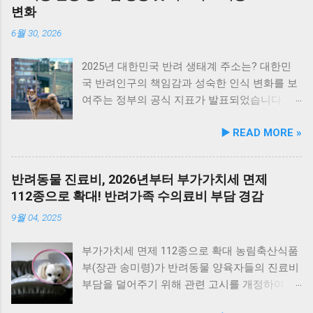
변화
당 최대 700만 원까지 보장하며, 연간 최대
추세로, 진료비 투명성 강화가 시급한 상황입니
3,000만 원 한도 내에서 든든하게 지원받을 수
다. 연도별 상담 건수를 보면 2023년 164건,
6월 30, 2026
있습니다. 덕분에 주기적인 병원 방문이 필수적
2024년 156건으로 다소 감소했다가 2025년 256
인 피부 질환이나 대사성 만성 질환, 혹은 장기
건으로 다시 늘었는데, 이는 진료를 둘러싼 소비
2025년 대한민국 반려 생태계 주소는? 대한민
치료를 요하는 중증 질병에 걸리더라도 반려가
자 불만이 여전히 해소되지 않았음을 의미합니
국 반려인구의 책임감과 성숙한 인식 변화를 보
구의 병원비 부담을 획기적으로 낮출 수 있게 되
다. 소비자가 동물병원 방문 사유로는 예방접
여주는 정부의 공식 지표가 발표되었습니다. 농
었습니다. 슬개골·피부·구강 등 다빈도 질환 망
종, 심장사상충 등 정기검진과 X-RAY, 혈액검사
림축산식품부(장관 송미령, 이하 농식품부)는
▶️ READ MORE »
라… 최대 20세까지 안전하게 보장 보장 범위 역
등 검사가 높은 비중을 차지했으며, 골절이나 염
「동물보호법」 제94조에 의거하여 매년 실시
시 반려인들의 현실적인 고민을 적극 반영했습
증성 질환 등 전문 치료 분야에서도 피해가 꾸준
하는 ‘2025년 동물보호·복지 실태조사 결과’를
니다. 특정 수술비나 일부 질환에만 국한되던
히 접수됐습니다. 피해 유형별로는 치료부작용
국가동물보호정보시스템 등을 통해 전격 공개
반려동물 진료비, 2026년부터 부가가치세 면제
기존 상품들과 달리, 영양 불균형이나 노화로 인
과 오진이 가장 많았으며, 오진 사례는 최근 다
했습니다. 이번 발표에서 가장 눈에 띄는 대목은
112종으로 확대! 반려가족 수의료비 부담 경감
해 자주 발생하는 피부·구강 질환 등의 일상 질
시 증가하고 있습니다. 진료비 관련 피해는 과
유기동물 구조 건수의 지속적인 감소와 반려동
환은 물론, 반려견들이 가장 흔하게 겪지만 치료
다 청구, 과잉진료, 사전 미고지 순으로 많았고
물 누적 등록 수의 탄탄한 증가세입니다. 동물을
9월 04, 2025
비 부담이 매우 높은 슬개골 및 고관절 관련 질
특히 사전 비용 고지 미흡 피해가 2023년 이후
바라보는 우리 사회의 시선과 하드웨어가 한층
환까지 보장 범위를 대폭 넓혔습니다. 또한, 반
지속적으로 증가해 동물병원 진료비 게시 제도
더 성숙해지고 있음을 증명하는 영리한 지표들
부가가치세 면제 112종으로 확대 농림축산식품
려동물 고령화 추세에 맞춰 가입 문턱은 낮추고
만으로는 소비자 보호에 한계가 있음을 보여줍
이 대거 포착되었습니다. 유기동물 구조 2019년
부(장관 송미령)가 반려동물 양육자들의 진료비
보장 기간은 늘렸습니다. 가입 가능 연령을 만
니다. 2025년 전국 3,950개소 동물병원을 대상
이후 꾸준히 감소… 동물등록 누적 367.6만 마리
부담을 덜어주기 위해 관련 고시를 개정하여 부
12세까지 대폭 ...
으로 한 진료비 조사 결과, 상담료 최저 1천원에
돌파 조사 결과에 따르면, 2025년 기준 유실·유
가가치세가 면제되는 반려동물 진료 항목을 대