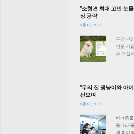
군도여행
질적인 반
"소형견 최대 고민 눈물
반려견놀
장 공략
시민 맞춤
가 그룹과
8월 03, 2026
이 문제를
련했다. 
구강 건강
호수공원
전문 기업
활용도가 
과 개선에
후 202
계기로 비
들어섰다.
빠르게 성
및 반려견
성과 결실
개장 안산
2025년
"우리 집 댕냥이와 아이
는 시범 
오, 김정
선보여
여 오는 
식품영양
전문성을
착색된 
8월 03, 2026
함께 상생
로 이어질
견종인 
반려동물 
하고 있어
들나라'를
드 통해 
객 참여형