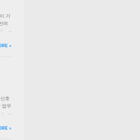
과 연
로틴,
 오메
반이 가
지원한
 반려
 체력
래가
 충족
직하고
ORE »
다.
책 후
이드라인
견과
 생산
장점이
으며,
하는
전성을
푸짐하
출시를
든 신선
 기간
산군도
 있습
안산호
들을 바
 업무
니다.
 보유
 현대
한 차
ORE »
반식당
등 해소
고군산
는 실