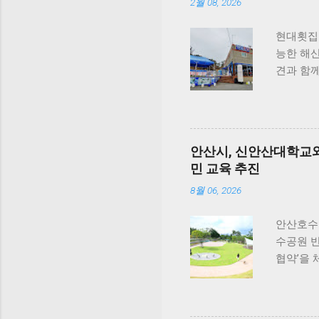
살&초록입
2월 08, 2026
골 건강 
밀크씨슬을
현대횟집 
가-3가 
능한 해
다. 닭가
견과 함
컨디션 유
아닌 부
듀먼 케어
있지요.
특히 미국
편안하게 
을 충족
함께 식
안산시, 신안산대학교와
과정에서는
있습니다
민 교육 추진
국내 최
것도 추
확보했다
게 올라가
8월 06, 2026
기념해 오
함이 살아
동안 5...
여행을 
안산호수
니다. 식
수공원 
라보면, 
협약’을
반려견과 
한 반려동
횟집은 
원 끌어올
#선유도
안산시와