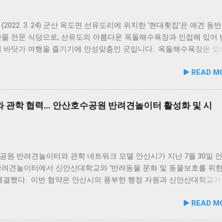
홍합 튼튼관절 : 초록입홍합, 보스웰리아, 상어 연골을 배합해 관절
유지에 기여한다. 닭가슴살&빌베리 눈가반짝 : 빌베리, 루테인, 베타카
 배합해 눈 건강과 항산화를 돕는다. 닭가슴살&연어 빛나는 피모 :
(2022. 3. 24) 군산 옥도면 선유도리에 위치한 ‘현대횟집’은 애견 동
풍부한 연어에 히알루론산, 비오틴, 피쉬콜라겐을 담아 피모 케어를 
산물 전문 식당으로, 선유도의 아름다운 옥돌해수욕장과 인접해 있어
슴살&토마토 튼튼체력 : 토마토, 타우린, L-카르니틴을 조합해 활력과
께 바닷가 여행을 즐기기에 안성맞춤인 곳입니다. 옥돌해수욕장은 모
지에 중점을 두었다. 100% 휴먼그레이드 및 AAFCO 주식 영양 기준
드러운 옥돌로 이루어진 특별한 해변으로, 자연 그대로의 매력을 간
▶️ READ M
화식은 사람이 섭취할 수 있는 100% 휴먼그레이드 원료만을 사용한
 옥돌해수욕장 풍경 현대횟집은 해수욕장 입구 부근에 자리해 있어 산
 사료관리협회(AAFCO)와 국립축산과학원(NIAS)의 주식 영양 가
식사를 할 수 있습니다. 야외 테이블과 실내 창가 쪽 자리에서 반려
하도록 제조되어 별도의 영양제 추가 없이 주식으로 급여가 가능하다.
사가 가능하니, 반려동물과의 외출 시 식당 선택에 고민이 적어지는 
 관학 협력… 안산호수공원 반려견놀이터 활성화 및 시
 겔화제, 산화방지제, 착색료 등 8가지 합성 첨가물을 완전 배제했
. 포근한 계절에는 야외에서 선유항의 조용한 풍경을 감상하며 식사
초의 화식 자동화 전용 공장에서 엄격한 위생 품질 기준을 적용해 안
천드립니다. 식당 풍경 이곳에서 맛본 회덮밥은 싱싱한 활어 광어가 
. 리뉴얼 기념 자사몰 특별 프로모션 진행 듀먼은 케어화식 리뉴얼 
 있어 신선함과 식감 모두 뛰어납니다. 도시에서는 쉽게 맛보기 힘
는 8월 10일까지 자사 공식 몰에서 할인 프로모션을 실시한다. 행사
있어, 밑반찬 없이도 충분히 만족스러운 한 끼가 됩니다. 군산 고군
더욱 풍성하게 만드는 든든한 식사로, 여행객들에게도 큰 사랑을 받고
공원 반려견놀이터와 관학 네트워크 모델 안산시가 지난 7월 30일 
당 앞 바다에 정박된 어선들의 모습 현대횟집 앞 바다에 정박된 어선
반려견놀이터에서 신안산대학교와 ‘반려동물 문화 및 동물보호를 위한
마치 그림 같은 풍경이 펼쳐져 군산 바다 여행의 로망을 한층 더해 줍
 체결했다. 이번 협약은 안산시의 풍부한 행정 자원과 신안산대학교가
함께 자연의 아름다움을 누리고, 신선한 해산물 요리도 즐길 수 있는
물 분야 전문 인력을 유기적으로 연계해 지역 사회 동물복지 수준을 
▶️ READ M
군산 방문 시 반드시 들러볼 만한 애견동반 식당입니다. #군산애견동
리기 위해 추진됐다. 관학 협력을 통한 올바른 반려문화 정착 및 갈
맛집 #옥돌해수욕장 #현대횟집 #반려견동반여행 #애견동반식사 #
 신안산대학교는 전문 인적 자원을 바탕으로 시민들이 체감할 수 있