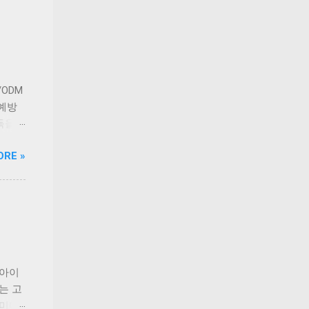
다.
정 등
전문
길고양
를 마
 안산
ODM
사지로
 예방
 착공
득을
시설이
앞세워
ORE »
 보호자
연구
 정식
는
. 시
 이기
보완하
대학교
약으로
동물의
동물이
질환으
내 상위
 증가
 아이
 브랜
는 고
문 브
 미디