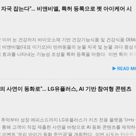
 #신선한회덮밥 #반려동물함께 #바다여행맛집
려동물 지원 사업을 전개한다. 양 기관의 핵심 협력 분야는 다음과 같
 자국 잡는다"… 비앤비엘, 특허 등록으로 펫 아이케어 시
이터 운영 지원 및 이용 활성화 반려동물 문화교실 및 반려견 행동교
형 교육 길고양이 관련 시민 갈등 관계 개선 및 중재 프로그램 특히 
의 협업을 통해 반려견 행동문제로 인한 이웃 간 갈등을 예방하고, 
 비롯한 도심 속 동물 관련 이슈를 이성적·체계적으로 풀어가는 계기
1만 1,000㎡ 규모 '안산호수공원 반려견놀이터'의 완성 협약식 장소인
 이어 눈 건강까지 바이오소재 기반 건강기능식품 및 건강식품 OEM/
 반려견놀이터는 민선 8기 공약 사업의 결실이다. 호수공원 내 급경
 비앤비엘(대표 이기오)이 반려동물의 눈물 자국 및 눈물 과다 증상
낮았던 1만 1,000㎡ 부지를 재해석하여 조성되었으며, 2025년 12월
 효과를 나타내는 기능성 조성물 특허 등록을 마쳤다. 이번 특허 취
6년 5월 준공을 마쳤다. 해당 시설에는 반려견을 위한 다채로운 특화 
앤비엘은 반려동물 전문 제조 브랜드인 ‘비앤비엘펫(BNBL Pet)’을 
▶️ READ M
 반려견 물놀이 공간 (3개소) 반려견 놀이훈련 시설 (어질리티 9개)
장하는 펫 아이케어(Eye-Care) 시장 공략에 속도를 낸다. 산학협력 
 쉼터, 그늘막, 세족장 등 편의시설 8월 1일 시범 운영 시작… 9월 5일
… 기술 전문성 입증 이번에 등록된 특허(특허번호 제10-2934219호)
호수공원 반려견놀이터는 2026년 8월 1일부터 시범 운영에 들어갔다
 4월 출원되어 2026년 2월 최종 등록이 완료됐다. 발명자로는 김성욱,
의 사연이 동화로"… LG유플러스, AI 기반 참여형 콘텐츠
운영 기간 동안 시설 운영 현황과 이용자 만족도를 종합적으로 점검·
민, 하정헌 연구진이 참여했으며, 비앤비엘의 자체 R&D 역량과 단국
9월 5일 정식 개장식을 개최할 예정이다. 이민근 안산시장은 이번 협
학과와의 밀접한 교류협력이 만들어낸 산학 공동 성과물이다. 반려
 갖춘 관학 연계망이 구축된 만큼, 반려인과 비반려인, 그리고 반려
눈물 자국은 단순한 외관상의 착색 문제를 넘어 눈 주변 피부염이나 
하고 행복을 ...
 수 있는 중요한 헬스케어 영역이다. 특히 말티즈, 푸들, 시츄 등 국
소형견 보호자들 사이에서 고기능성 케어 제품에 대한 수요가 꾸준히
추억부터 성장 에피소드까지 LG유플러스가 키즈 전용 플랫폼 'U+tv
 이번 특허 기술의 상용화 가치는 매우 높게 평가된다. '비앤비엘펫'
 통해 고객이 직접 제출한 사연을 바탕으로 AI 동화 콘텐츠를 제작하
원스톱 OEM/ODM 제공 비앤비엘은 이번 특허 기술을 펫 헬스케어 전
 이벤트 '우리 아이가 동화 주인공'을 개최한다. 이번 시도는 단순한