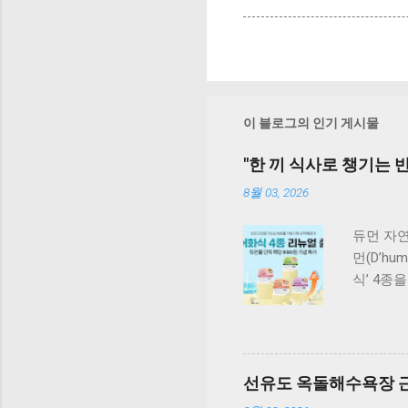
이 블로그의 인기 게시물
"한 끼 식사로 챙기는 반
8월 03, 2026
듀먼 자연
먼(D’h
식’ 4종
원료 대
식사만으
성을 유
단독 급
선유도 옥돌해수욕장 근
국내산 